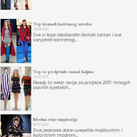
Top komadi kariranog uzorka
29.08.2011.
Sve vi koje obožavate škotski tartan i sve
varijante kariranog...
Top 10 proljetnih casual haljina
14.02.2011.
Ready to wear revije za proljeće 2011. mnogih
slavnih svjetskih...
Modna etno-inspiracija
18.10.2010.
Sive jesenske dane uveselite maštovitim i
koloritnim modnim...