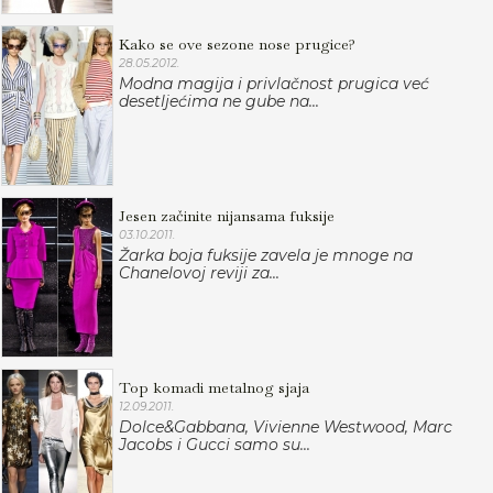
Kako se ove sezone nose prugice?
28.05.2012.
Modna magija i privlačnost prugica već
desetljećima ne gube na...
Jesen začinite nijansama fuksije
03.10.2011.
Žarka boja fuksije zavela je mnoge na
Chanelovoj reviji za...
Top komadi metalnog sjaja
12.09.2011.
Dolce&Gabbana, Vivienne Westwood, Marc
Jacobs i Gucci samo su...