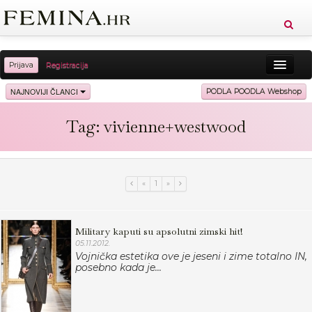
Prijava
Registracija
Sreća
Ljepota
Zdravlje
Vitkost
NAJNOVIJI ČLANCI
PODLA POODLA Webshop
Moda
Ljubav
Relax
Putovanja
Recepti
Tag: vivienne+westwood
Proizvodi
Knjige
Cool
«
1
»
Military kaputi su apsolutni zimski hit!
05.11.2012.
Vojnička estetika ove je jeseni i zime totalno IN,
posebno kada je...