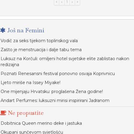
«
1
»
Još na Femini
Vodič za seks tijekom toplinskog vala
Zašto je menstruacija i dalje tabu tema
Luksuz na Korčuli: omiljeni hotel svjetske elite zablistao nakon
redizajna
Poznati Renesansni festival ponovno osvaja Koprivnicu
Ljeto miriše na Issey Miyake!
One mijenjaju Hrvatsku: proglašena Žena godine!
Andart Perfumes: luksuzni mirisi inspirirani Jadranom
Ne propustite
Dobitnica Queen merino deke i jastuka
Okupani sunčevom svjetlošću