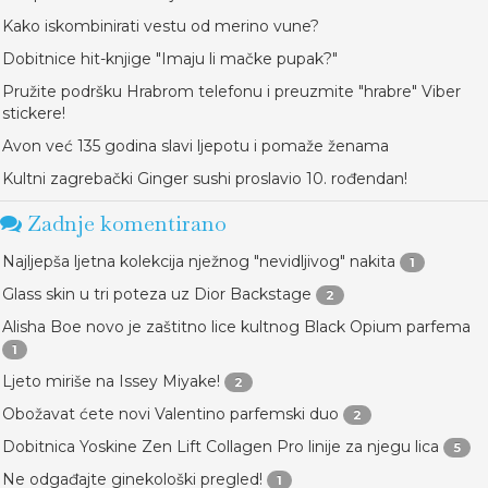
Kako iskombinirati vestu od merino vune?
Dobitnice hit-knjige "Imaju li mačke pupak?"
Pružite podršku Hrabrom telefonu i preuzmite "hrabre" Viber
stickere!
Avon već 135 godina slavi ljepotu i pomaže ženama
Kultni zagrebački Ginger sushi proslavio 10. rođendan!
Zadnje komentirano
Najljepša ljetna kolekcija nježnog "nevidljivog" nakita
1
Glass skin u tri poteza uz Dior Backstage
2
Alisha Boe novo je zaštitno lice kultnog Black Opium parfema
1
Ljeto miriše na Issey Miyake!
2
Obožavat ćete novi Valentino parfemski duo
2
Dobitnica Yoskine Zen Lift Collagen Pro linije za njegu lica
5
Ne odgađajte ginekološki pregled!
1