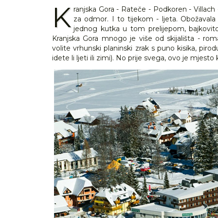
K
ranjska Gora - Rateče - Podkoren - Villach
za odmor. I to tijekom - ljeta. Obožava
jednog kutka u tom prelijepom, bajkovito
Kranjska Gora mnogo je više od skijališta - rom
volite vrhunski planinski zrak s puno kisika, pirod
idete li ljeti ili zimi). No prije svega, ovo je mj