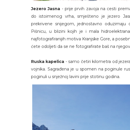
Jezero Jasna
- prije prvih zavoja na cesti prem
do istoimenog vrha, smješteno je jezero Jasna
prekrivene snijegom, jednostavno oduzimaju 
Pišnicu, u blizini kojih je i mala hidroelektr
najfotografiranijih motiva Kranjske Gore, a posebn
ćete odoljeti da se ne fotografirate baš na njego
Ruska kapelica
- samo četiri kilometra od jezer
vojnika. Sagrađena je u spomen na poginule rusk
poginuli u snježnoj lavini prije stotinu godina.