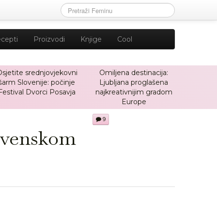
cepti
Proizvodi
Knjige
Cool
sjetite srednjovjekovni
Omiljena destinacija:
šarm Slovenije: počinje
Ljubljana proglašena
Festival Dvorci Posavja
najkreativnijim gradom
Europe
9
lovenskom