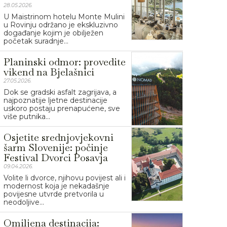
28.05.2026.
U Maistrinom hotelu Monte Mulini
u Rovinju održano je ekskluzivno
događanje kojim je obilježen
početak suradnje...
Planinski odmor: provedite
vikend na Bjelašnici
27.05.2026.
Dok se gradski asfalt zagrijava, a
najpoznatije ljetne destinacije
uskoro postaju prenapućene, sve
više putnika...
Osjetite srednjovjekovni
šarm Slovenije: počinje
Festival Dvorci Posavja
09.04.2026.
Volite li dvorce, njihovu povijest ali i
modernost koja je nekadašnje
povijesne utvrde pretvorila u
neodoljive...
Omiljena destinacija: