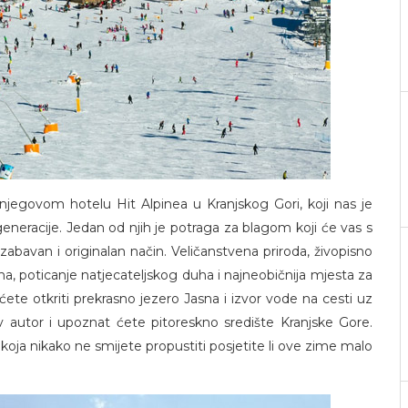
jegovom hotelu Hit Alpinea u Kranjskog Gori, koji nas je
racije. Jedan od njih je potraga za blagom koji će vas s
bavan i originalan način. Veličanstvena priroda, živopisno
ha, poticanje natjecateljskog duha i najneobičnija mjesta za
 ćete otkriti prekrasno jezero Jasna i izvor vode na cesti uz
v autor i upoznat ćete pitoreskno središte Kranjske Gore.
oja nikako ne smijete propustiti posjetite li ove zime malo