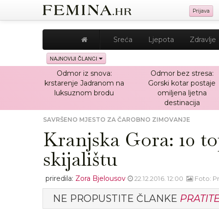
Prijava
Sreća
Ljepota
Zdravlje
NAJNOVIJI ČLANCI
Odmor iz snova:
Odmor bez stresa:
krstarenje Jadranom na
Gorski kotar postaje
luksuznom brodu
omiljena ljetna
destinacija
SAVRŠENO MJESTO ZA ČAROBNO ZIMOVANJE
Kranjska Gora: 10 t
skijalištu
priredila:
Zora Bjelousov
22.12.2016. 12:00
Foto: P
NE PROPUSTITE ČLANKE
PRATIT