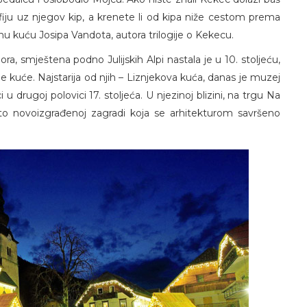
fiju uz njegov kip, a krenete li od kipa niže cestom prema
nu kuću Josipa Vandota, autora trilogije o Kekecu.
ra, smještena podno Julijskih Alpi nastala je u 10. stoljeću,
e kuće. Najstarija od njih – Liznjekova kuća, danas je muzej
 u drugoj polovici 17. stoljeća. U njezinoj blizini, na trgu Na
 to novoizgrađenoj zagradi koja se arhitekturom savršeno