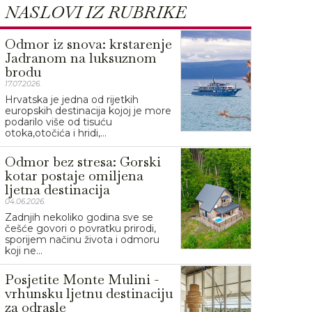
NASLOVI IZ RUBRIKE
Odmor iz snova: krstarenje
Jadranom na luksuznom
brodu
17.07.2026.
Hrvatska je jedna od rijetkih
europskih destinacija kojoj je more
podarilo više od tisuću
otoka,otočića i hridi,...
Odmor bez stresa: Gorski
kotar postaje omiljena
ljetna destinacija
04.06.2026.
Zadnjih nekoliko godina sve se
češće govori o povratku prirodi,
sporijem načinu života i odmoru
koji ne...
Posjetite Monte Mulini -
vrhunsku ljetnu destinaciju
za odrasle