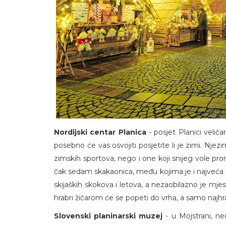
Nordijski centar Planica
- posjet Planici velič
posebno će vas osvojiti posjetite li je zimi. Njez
zimskih sportova, nego i one koji snijeg vole prom
čak sedam skakaonica, među kojima je i najveća na 
skijaških skokova i letova, a nezaobilazno je mjes
hrabri žičarom će se popeti do vrha, a samo najhrab
Slovenski planinarski muzej
- u Mojstrani, ne