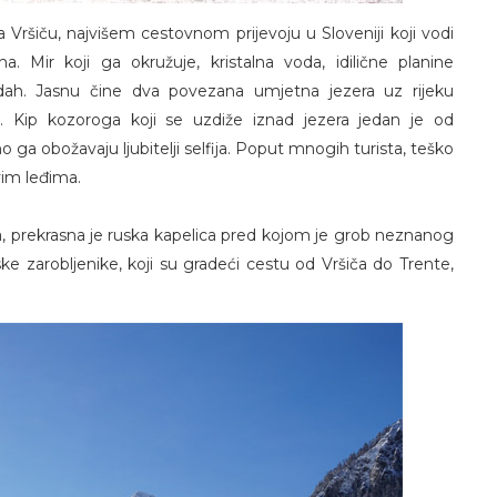
a Vršiču, najvišem cestovnom prijevoju u Sloveniji koji vodi
. Mir koji ga okružuje, kristalna voda, idilične planine
dah. Jasnu čine dva povezana umjetna jezera uz rijeku
ana. Kip kozoroga koji se uzdiže iznad jezera jedan je od
o ga obožavaju ljubitelji selfija. Poput mnogih turista, teško
vim leđima.
a, prekrasna je ruska kapelica pred kojom je grob neznanog
e zarobljenike, koji su gradeći cestu od Vršiča do Trente,