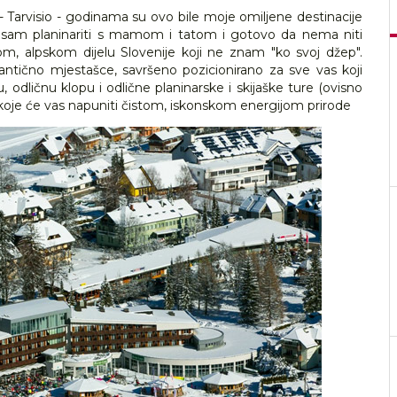
 - Tarvisio - godinama su ovo bile moje omiljene destinacije
la sam planinariti s mamom i tatom i gotovo da nema niti
m, alpskom dijelu Slovenije koji ne znam "ko svoj džep".
antično mjestašce, savršeno pozicionirano za sve vas koji
u, odličnu klopu i odlične planinarske i skijaške ture (ovisno
esto koje će vas napuniti čistom, iskonskom energijom prirode