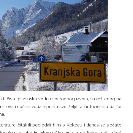
iti čistu planinsku vodu iz prirodnog izvora, smještenog na
 ova moćna voda ispuniti sve želje, a nutricionisti da će
ma.
terature čitali ili pogledali film o Kekecu i danas se sjećate
edalcu i oslobodio Mojcu. Ako niste znali Kekec dolazi baš