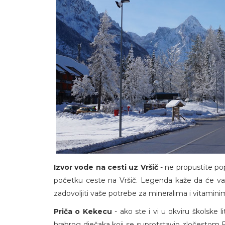
Izvor vode na cesti uz Vršič
- ne propustite pop
početku ceste na Vršič. Legenda kaže da će vam
zadovoljiti vaše potrebe za mineralima i vitamini
Priča o Kekecu
- ako ste i vi u okviru školske li
hrabrog dječaka koji se suprotstavio zločestom B