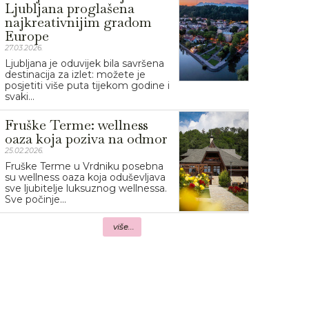
Ljubljana proglašena
najkreativnijim gradom
Europe
27.03.2026.
Ljubljana je oduvijek bila savršena
destinacija za izlet: možete je
posjetiti više puta tijekom godine i
svaki...
Fruške Terme: wellness
oaza koja poziva na odmor
25.02.2026.
Fruške Terme u Vrdniku posebna
su wellness oaza koja oduševljava
sve ljubitelje luksuznog wellnessa.
Sve počinje...
više...