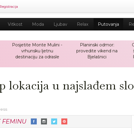
Registracija
Vitkost
Moda
Ljubav
Relax
Putovanja
Re
Posjetite Monte Mulini -
Planinski odmor:
O
vrhunsku ljetnu
provedite vikend na
destinaciju za odrasle
Bjelašnici
op lokacija u najslađem s
ress
E FEMINU