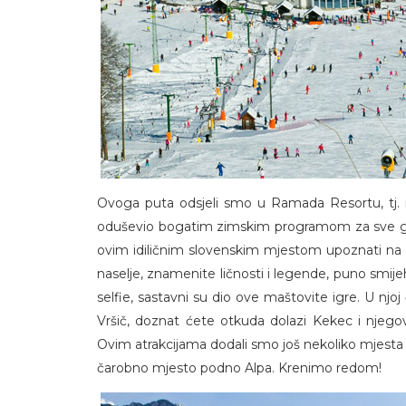
Ovoga puta odsjeli smo u Ramada Resortu, tj. n
oduševio bogatim zimskim programom za sve gene
ovim idiličnim slovenskim mjestom upoznati na za
naselje, znamenite ličnosti i legende, puno smije
selfie, sastavni su dio ove maštovite igre. U njoj
Vršič, doznat ćete otkuda dolazi Kekec i njego
Ovim atrakcijama dodali smo još nekoliko mjesta k
čarobno mjesto podno Alpa. Krenimo redom!