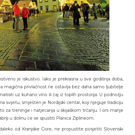
anstveno je iskustvo. Iako je prekrasna u sva godišnja doba,
ina magična privlačnost ne ostavlja bez daha samo ljubitelje
atrati uz kuhano vino ili čaj iz toplih prostorija. U podnožju
svijetu, smješten je Nordijski centar, koji njeguje tradiciju
to za treninge i natjecanja u skijaškom trčanju. I oni manje
riji u dolinu će se spustiti Planica Ziplineom.
daleko od Kranjske Gore, ne propustite posjetiti Slovenski