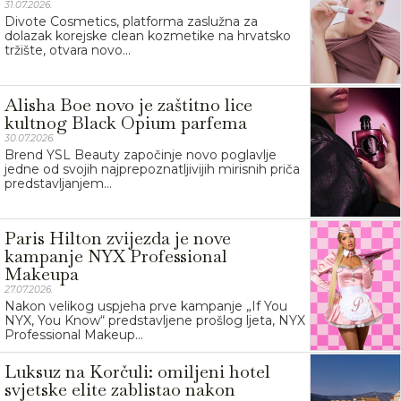
31.07.2026.
Divote Cosmetics, platforma zaslužna za
dolazak korejske clean kozmetike na hrvatsko
tržište, otvara novo...
Alisha Boe novo je zaštitno lice
kultnog Black Opium parfema
30.07.2026.
Brend YSL Beauty započinje novo poglavlje
jedne od svojih najprepoznatljivijih mirisnih priča
predstavljanjem...
Paris Hilton zvijezda je nove
kampanje NYX Professional
Makeupa
27.07.2026.
Nakon velikog uspjeha prve kampanje „If You
NYX, You Know“ predstavljene prošlog ljeta, NYX
Professional Makeup...
Luksuz na Korčuli: omiljeni hotel
svjetske elite zablistao nakon