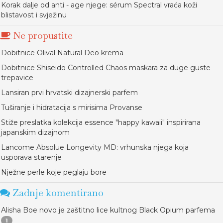
Korak dalje od anti - age njege: sérum Spectral vraća koži
blistavost i svježinu
Ne propustite
Dobitnice Olival Natural Deo krema
Dobitnice Shiseido Controlled Chaos maskara za duge guste
trepavice
Lansiran prvi hrvatski dizajnerski parfem
Tuširanje i hidratacija s mirisima Provanse
Stiže preslatka kolekcija essence "happy kawaii" inspirirana
japanskim dizajnom
Lancome Absolue Longevity MD: vrhunska njega koja
usporava starenje
Nježne perle koje peglaju bore
Zadnje komentirano
Alisha Boe novo je zaštitno lice kultnog Black Opium parfema
1