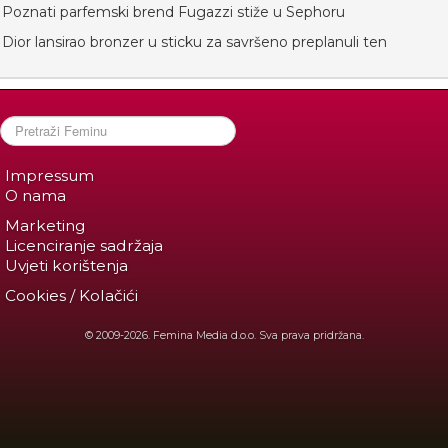
Poznati parfemski brend Fugazzi stiže u Sephoru
Dior lansirao bronzer u sticku za savršeno preplanuli ten
Impressum
O nama
Marketing
Licenciranje sadržaja
Uvjeti korištenja
Cookies / Kolačići
© 2009-2026. Femina Media d.o.o. Sva prava pridržana.