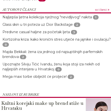
AUTOROVI ČLANCI
svi članci
Najljepša ljetna kolekcija nježnog "nevidljivog" nakita
1
Glass skin u tri poteza uz Dior Backstage
2
Predivne casual haljine za početak ljeta
3
Kortizolna kriza: kako kronični stres utječe na jajnike i ovulaciju?
0
Majda Bekkali: žena iza jednog od najsuptilnijih parfemskih
brendova
2
Upoznajte Silviju Tičić Ivandu, ženu koja stoji iza nekih od
najljepših interijera u Hrvatskoj
0
Mega maxi torbe obilježit će proljeće!
2
NASLOVI IZ RUBRIKE
Kultni korejski make up brend stiže u
Hrvatsku