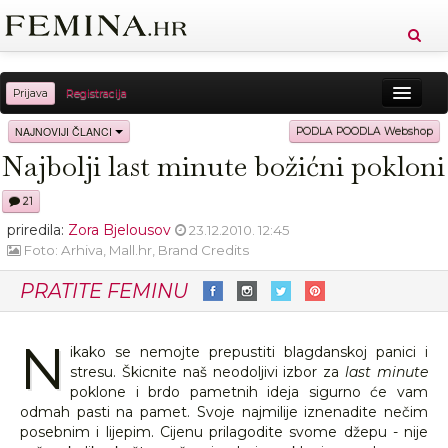
Prijava
Registracija
Sreća
Ljepota
Zdravlje
Vitkost
NAJNOVIJI ČLANCI
PODLA POODLA Webshop
Najbolji last minute božićni pokloni
Moda
Ljubav
Relax
Putovanja
Recepti
21
Proizvodi
Knjige
Cool
priredila:
Zora Bjelousov
23.12.2010. 12:45
Foto: Arhiva, Mall.hr, Brand Credits
PRATITE FEMINU
N
ikako se nemojte prepustiti blagdanskoj panici i
stresu. Škicnite naš neodoljivi izbor za
last minute
poklone i brdo pametnih ideja sigurno će vam
odmah pasti na pamet. Svoje najmilije iznenadite nečim
posebnim i lijepim. Cijenu prilagodite svome džepu - nije