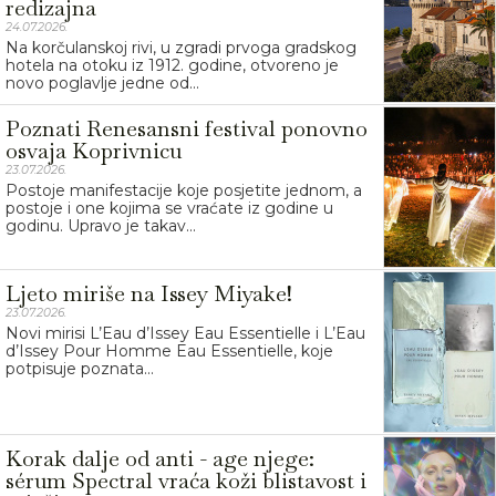
redizajna
24.07.2026.
Na korčulanskoj rivi, u zgradi prvoga gradskog
hotela na otoku iz 1912. godine, otvoreno je
novo poglavlje jedne od...
Poznati Renesansni festival ponovno
osvaja Koprivnicu
23.07.2026.
Postoje manifestacije koje posjetite jednom, a
postoje i one kojima se vraćate iz godine u
godinu. Upravo je takav...
Ljeto miriše na Issey Miyake!
23.07.2026.
Novi mirisi L’Eau d’Issey Eau Essentielle i L’Eau
d’Issey Pour Homme Eau Essentielle, koje
potpisuje poznata...
Korak dalje od anti - age njege:
sérum Spectral vraća koži blistavost i