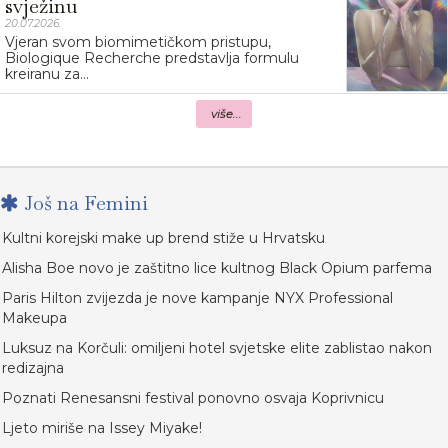
svježinu
20.07.2026.
Vjeran svom biomimetičkom pristupu,
Biologique Recherche predstavlja formulu
kreiranu za...
više...
Još na Femini
Kultni korejski make up brend stiže u Hrvatsku
Alisha Boe novo je zaštitno lice kultnog Black Opium parfema
Paris Hilton zvijezda je nove kampanje NYX Professional
Makeupa
Luksuz na Korčuli: omiljeni hotel svjetske elite zablistao nakon
redizajna
Poznati Renesansni festival ponovno osvaja Koprivnicu
Ljeto miriše na Issey Miyake!