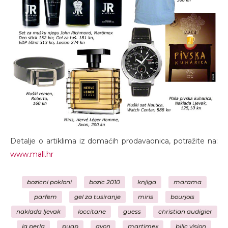
Detalje o artiklima iz domaćih prodavaonica, potražite na:
www.mall.hr
bozicni pokloni
bozic 2010
knjiga
marama
parfem
gel za tusiranje
miris
bourjois
naklada ljevak
loccitane
guess
christian audigier
la perla
puap
avon
martimex
bilic vision