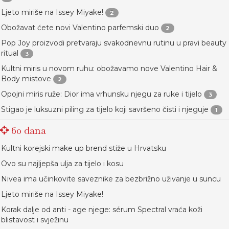
Ljeto miriše na Issey Miyake!
2
Obožavat ćete novi Valentino parfemski duo
2
Pop Joy proizvodi pretvaraju svakodnevnu rutinu u pravi beauty
ritual
3
Kultni miris u novom ruhu: obožavamo nove Valentino Hair &
Body mistove
2
Opojni miris ruže: Dior ima vrhunsku njegu za ruke i tijelo
3
Stigao je luksuzni piling za tijelo koji savršeno čisti i njeguje
1
60 dana
Kultni korejski make up brend stiže u Hrvatsku
Ovo su najljepša ulja za tijelo i kosu
Nivea ima učinkovite saveznike za bezbrižno uživanje u suncu
Ljeto miriše na Issey Miyake!
Korak dalje od anti - age njege: sérum Spectral vraća koži
blistavost i svježinu