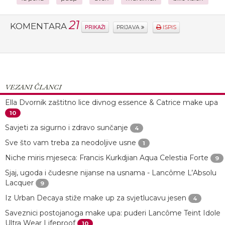
21
KOMENTARA
PRIKAŽI
PRIJAVA
ISPIS
VEZANI ČLANCI
Ella Dvornik zaštitno lice divnog essence & Catrice make upa
10
Savjeti za sigurno i zdravo sunčanje
4
Sve što vam treba za neodoljive usne
1
Niche miris mjeseca: Francis Kurkdjian Aqua Celestia Forte
9
Sjaj, ugoda i čudesne nijanse na usnama - Lancôme L’Absolu
Lacquer
9
Iz Urban Decaya stiže make up za svjetlucavu jesen
4
Saveznici postojanoga make upa: puderi Lancôme Teint Idole
Ultra Wear Lifeproof
10