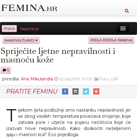
Prijava
Registracija
Sreća
Ljepota
Zdravlje
Vitkost
NAJNOVIJI ČLANCI
PODLA POODLA Webshop
Spriječite ljetne nepravilnosti i
Moda
Ljubav
Relax
Putovanja
Recepti
masnoću kože
Proizvodi
Knjige
Cool
5
priredila:
Ana Mikulandra
02.06.2010. 10:00
Foto: LRP
PRATITE FEMINU
T
ijekom ljeta podložniji smo nastanku nepravilnosti jer
se zbog visokih temperatura povećava znojenje, koje
zatvara pore i utječe na pojavu nečištoća koje će
izazvati nove nepravilnosti. Kako doskočiti neželjenom
sjaju i masnoći lica? Evo prijedloga