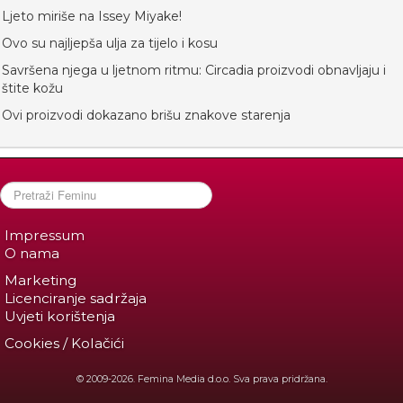
Ljeto miriše na Issey Miyake!
Ovo su najljepša ulja za tijelo i kosu
Savršena njega u ljetnom ritmu: Circadia proizvodi obnavljaju i
štite kožu
Ovi proizvodi dokazano brišu znakove starenja
Impressum
O nama
Marketing
Licenciranje sadržaja
Uvjeti korištenja
Cookies / Kolačići
© 2009-2026. Femina Media d.o.o. Sva prava pridržana.