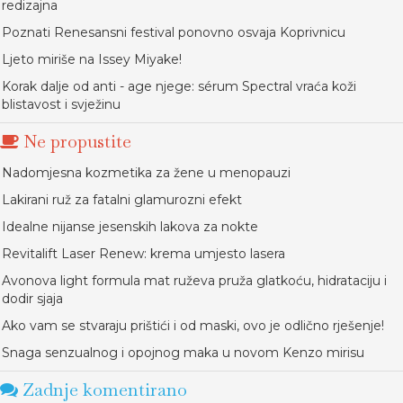
redizajna
Poznati Renesansni festival ponovno osvaja Koprivnicu
Ljeto miriše na Issey Miyake!
Korak dalje od anti - age njege: sérum Spectral vraća koži
blistavost i svježinu
Ne propustite
Nadomjesna kozmetika za žene u menopauzi
Lakirani ruž za fatalni glamurozni efekt
Idealne nijanse jesenskih lakova za nokte
Revitalift Laser Renew: krema umjesto lasera
Avonova light formula mat ruževa pruža glatkoću, hidrataciju i
dodir sjaja
Ako vam se stvaraju prištići i od maski, ovo je odlično rješenje!
Snaga senzualnog i opojnog maka u novom Kenzo mirisu
Zadnje komentirano