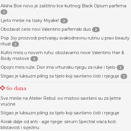
Alisha Boe novo je zaštitno lice kultnog Black Opium parfema
1
Ljeto miriše na Issey Miyake!
2
Obožavat ćete novi Valentino parfemski duo
2
Pop Joy proizvodi pretvaraju svakodnevnu rutinu u pravi beauty
ritual
3
Kultni miris u novom ruhu: obožavamo nove Valentino Hair &
Body mistove
2
Opojni miris ruže: Dior ima vrhunsku njegu za ruke i tijelo
3
Stigao je luksuzni piling za tijelo koji savršeno čisti i njeguje
1
60 dana
Sve miriše na Atelier Rebul: ovi mistovi savršeni su za ljetne
vrućine
Stigao je luksuzni piling za tijelo koji savršeno čisti i njeguje
Korak dalje od anti - age njege: sérum Spectral vraća koži
blistavost i svježinu