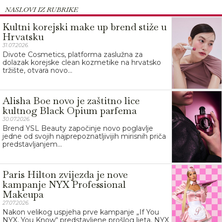
NASLOVI IZ RUBRIKE
Kultni korejski make up brend stiže u
Hrvatsku
31.07.2026.
Divote Cosmetics, platforma zaslužna za
dolazak korejske clean kozmetike na hrvatsko
tržište, otvara novo...
Alisha Boe novo je zaštitno lice
kultnog Black Opium parfema
30.07.2026.
Brend YSL Beauty započinje novo poglavlje
jedne od svojih najprepoznatljivijih mirisnih priča
predstavljanjem...
Paris Hilton zvijezda je nove
kampanje NYX Professional
Makeupa
27.07.2026.
Nakon velikog uspjeha prve kampanje „If You
NYX, You Know“ predstavljene prošlog ljeta, NYX