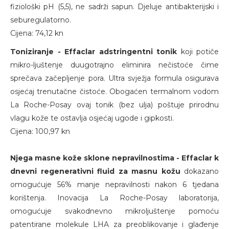
fiziološki pH (5,5), ne sadrži sapun. Djeluje antibakterijski i
seburegulatorno.
Cijena: 74,12 kn
Toniziranje - Effaclar adstringentni tonik
koji potiče
mikro-ljuštenje duugotrajno eliminira nečistoće čime
sprečava začepljenje pora. Ultra svježja formula osigurava
osjećaj trenutačne čistoće. Obogaćen termalnom vodom
La Roche-Posay ovaj tonik (bez ulja) poštuje prirodnu
vlagu kože te ostavlja osjećaj ugode i gipkosti.
Cijena: 100,97 kn
Njega masne kože sklone nepravilnostima - Effaclar k
dnevni regenerativni fluid za masnu kožu
dokazano
omogućuje 56% manje nepravilnosti nakon 6 tjedana
korištenja. Inovacija La Roche-Posay laboratorija,
omogućuje svakodnevno mikroljuštenje pomoću
patentirane molekule LHA za preoblikovanje i glađenje