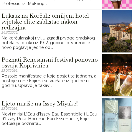
Professional Makeup...
Luksuz na Korčuli: omiljeni hotel
svjetske elite zablistao nakon
redizajna
24.07.2026.
Na korčulanskoj rivi, u zgradi prvoga gradskog
hotela na otoku iz 1912. godine, otvoreno je
novo poglavlje jedne od...
Poznati Renesansni festival ponovno
osvaja Koprivnicu
23.07.2026.
Postoje manifestacije koje posjetite jednom, a
postoje i one kojima se vraćate iz godine u
godinu. Upravo je takav...
Ljeto miriše na Issey Miyake!
23.07.2026.
Novi mirisi L’Eau d’Issey Eau Essentielle i L’Eau
d’Issey Pour Homme Eau Essentielle, koje
potpisuje poznata...