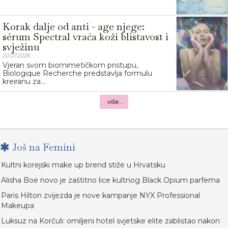
Korak dalje od anti - age njege:
sérum Spectral vraća koži blistavost i
svježinu
20.07.2026.
Vjeran svom biomimetičkom pristupu,
Biologique Recherche predstavlja formulu
kreiranu za...
više...
Još na Femini
Kultni korejski make up brend stiže u Hrvatsku
Alisha Boe novo je zaštitno lice kultnog Black Opium parfema
Paris Hilton zvijezda je nove kampanje NYX Professional
Makeupa
Luksuz na Korčuli: omiljeni hotel svjetske elite zablistao nakon