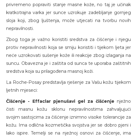
privremeno popraviti stanje masne kože, no taj je učinak
kratkotrajna varka jer sunce uzrokuje zadebljanje gornjeg
sloja koji, zbog ljuštenja, može utjecati na tvorbu novih
nepravilnosti.
Zbog toga je važno koristiti sredstva za čišćenje i njegu
protiv nepravilnosti koja se smiju koristiti i tijekom ljeta jer
neće uzrokovati sušenje kože ili reakcije zbog izlaganja na
suncu. Obavezna je i zaštita od sunca te uporaba zaštitnih
sredstva koja su prilagođena masnoj koži.
La Roche-Posay predstavlja rješenje za Vašu kožu tijekom
ljetnih mjeseci:
Čišćenje - Effaclar pjenušavi gel za čišćenje
nježno
čisti masnu kožu sklonu nepravilnostima zahvaljujući
svojim sastojcima za čišćenje iznimno visoke tolerancije za
kožu. Ima odlična kozmetička svojstva jer se dobro pjeni i
lako ispire. Temelji se na nježnoj osnovi za čišćenje, ima