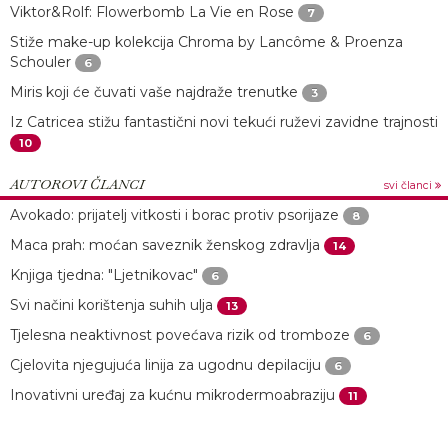
Viktor&Rolf: Flowerbomb La Vie en Rose
7
Stiže make-up kolekcija Chroma by Lancôme & Proenza
Schouler
6
Miris koji će čuvati vaše najdraže trenutke
3
Iz Catricea stižu fantastični novi tekući ruževi zavidne trajnosti
10
AUTOROVI ČLANCI
svi članci
Avokado: prijatelj vitkosti i borac protiv psorijaze
8
Maca prah: moćan saveznik ženskog zdravlja
14
Knjiga tjedna: "Ljetnikovac"
6
Svi načini korištenja suhih ulja
13
Tjelesna neaktivnost povećava rizik od tromboze
6
Cjelovita njegujuća linija za ugodnu depilaciju
6
Inovativni uređaj za kućnu mikrodermoabraziju
11