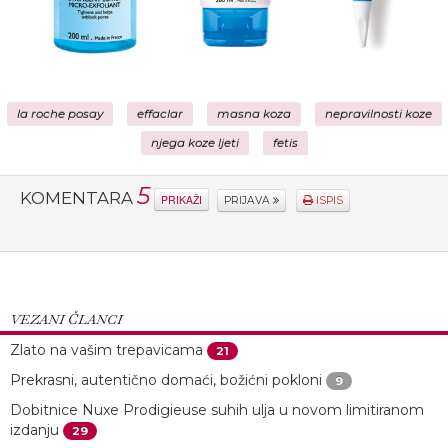
la roche posay
effaclar
masna koza
nepravilnosti koze
njega koze ljeti
fetis
5
KOMENTARA
PRIKAŽI
PRIJAVA
ISPIS
VEZANI ČLANCI
Zlato na vašim trepavicama
21
Prekrasni, autentično domaći, božićni pokloni
9
Dobitnice Nuxe Prodigieuse suhih ulja u novom limitiranom
izdanju
29