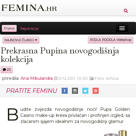
Prijava
Registracija
Sreća
Ljepota
Zdravlje
Vitkost
NAJNOVIJI ČLANCI
PODLA POODLA Webshop
Prekrasna Pupina novogodišnja
Moda
Ljubav
Relax
Putovanja
Recepti
kolekcija
Proizvodi
Knjige
Cool
25
priredila:
Ana Mikulandra
21.12.2011. 10:00
Foto: Arhiva
PRATITE FEMINU
B
udite zvijezda novogodišnje noći! Pupa Golden
Casino make-up kreira privlačan i profinjen izgled, sa
zlaćanim sjajem idealnim za novogodišnji glamur