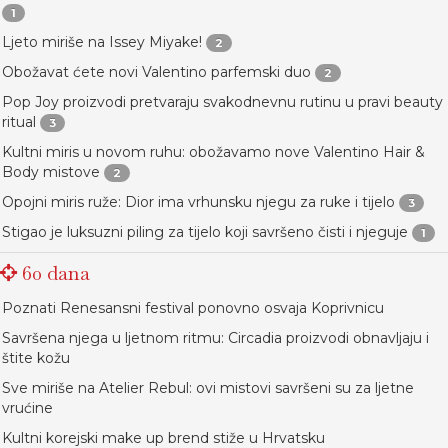
1
Ljeto miriše na Issey Miyake!
2
Obožavat ćete novi Valentino parfemski duo
2
Pop Joy proizvodi pretvaraju svakodnevnu rutinu u pravi beauty
ritual
3
Kultni miris u novom ruhu: obožavamo nove Valentino Hair &
Body mistove
2
Opojni miris ruže: Dior ima vrhunsku njegu za ruke i tijelo
3
Stigao je luksuzni piling za tijelo koji savršeno čisti i njeguje
1
60 dana
Poznati Renesansni festival ponovno osvaja Koprivnicu
Savršena njega u ljetnom ritmu: Circadia proizvodi obnavljaju i
štite kožu
Sve miriše na Atelier Rebul: ovi mistovi savršeni su za ljetne
vrućine
Kultni korejski make up brend stiže u Hrvatsku