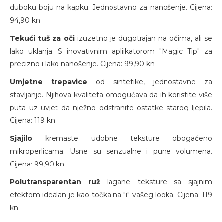
duboku boju na kapku. Jednostavno za nanošenje. Cijena:
94,90 kn
Tekući tuš za oči
izuzetno je dugotrajan na očima, ali se
lako uklanja. S inovativnim apliikatorom "Magic Tip" za
precizno i lako nanošenje. Cijena: 99,90 kn
Umjetne trepavice
od sintetike, jednostavne za
stavljanje. Njihova kvaliteta omogućava da ih koristite više
puta uz uvjet da nježno odstranite ostatke starog ljepila.
Cijena: 119 kn
Sjajilo
kremaste udobne teksture obogaćeno
mikroperlicama. Usne su senzualne i pune volumena.
Cijena: 99,90 kn
Polutransparentan ruž
lagane teksture sa sjajnim
efektom idealan je kao točka na "i" vašeg looka. Cijena: 119
kn