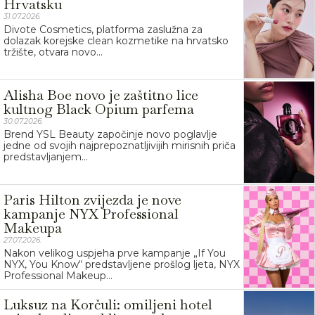
Hrvatsku
31.07.2026.
Divote Cosmetics, platforma zaslužna za
dolazak korejske clean kozmetike na hrvatsko
tržište, otvara novo...
Alisha Boe novo je zaštitno lice
kultnog Black Opium parfema
30.07.2026.
Brend YSL Beauty započinje novo poglavlje
jedne od svojih najprepoznatljivijih mirisnih priča
predstavljanjem...
Paris Hilton zvijezda je nove
kampanje NYX Professional
Makeupa
27.07.2026.
Nakon velikog uspjeha prve kampanje „If You
NYX, You Know“ predstavljene prošlog ljeta, NYX
Professional Makeup...
Luksuz na Korčuli: omiljeni hotel