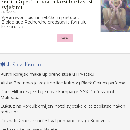
sérum Spectral vraća koži blistavost i
svježinu
20.07.2026.
Vjeran svom biomimetičkom pristupu,
Biologique Recherche predstavlja formulu
kreiranu za...
više...
Još na Femini
Kultni korejski make up brend stiže u Hrvatsku
Alisha Boe novo je zaštitno lice kultnog Black Opium parfema
Paris Hilton zvijezda je nove kampanje NYX Professional
Makeupa
Luksuz na Korčuli: omiljeni hotel svjetske elite zablistao nakon
redizajna
Poznati Renesansni festival ponovno osvaja Koprivnicu
Ljeto miriše na Issey Miyake!