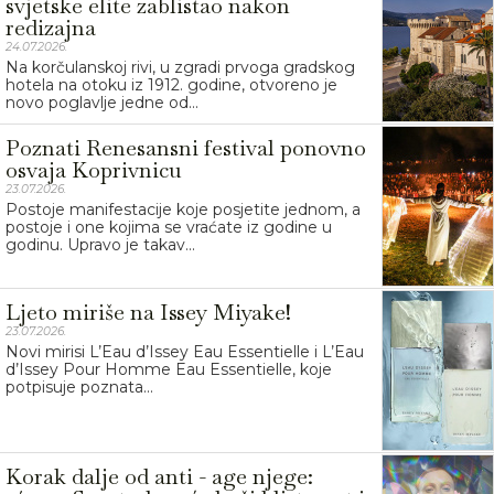
svjetske elite zablistao nakon
redizajna
24.07.2026.
Na korčulanskoj rivi, u zgradi prvoga gradskog
hotela na otoku iz 1912. godine, otvoreno je
novo poglavlje jedne od...
Poznati Renesansni festival ponovno
osvaja Koprivnicu
23.07.2026.
Postoje manifestacije koje posjetite jednom, a
postoje i one kojima se vraćate iz godine u
godinu. Upravo je takav...
Ljeto miriše na Issey Miyake!
23.07.2026.
Novi mirisi L’Eau d’Issey Eau Essentielle i L’Eau
d’Issey Pour Homme Eau Essentielle, koje
potpisuje poznata...
Korak dalje od anti - age njege: