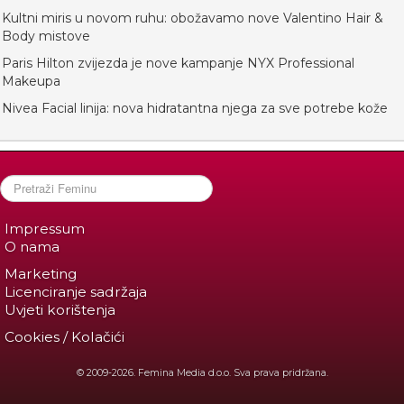
Kultni miris u novom ruhu: obožavamo nove Valentino Hair &
Body mistove
Paris Hilton zvijezda je nove kampanje NYX Professional
Makeupa
Nivea Facial linija: nova hidratantna njega za sve potrebe kože
Impressum
O nama
Marketing
Licenciranje sadržaja
Uvjeti korištenja
Cookies / Kolačići
© 2009-2026. Femina Media d.o.o. Sva prava pridržana.