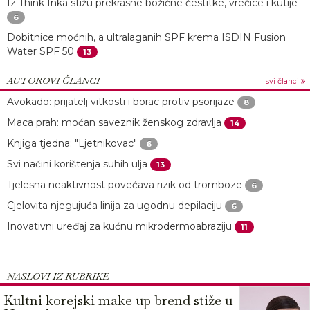
Iz Think Inka stižu prekrasne božićne čestitke, vrećice i kutije
6
Dobitnice moćnih, a ultralaganih SPF krema ISDIN Fusion
Water SPF 50
13
AUTOROVI ČLANCI
svi članci
Avokado: prijatelj vitkosti i borac protiv psorijaze
8
Maca prah: moćan saveznik ženskog zdravlja
14
Knjiga tjedna: "Ljetnikovac"
6
Svi načini korištenja suhih ulja
13
Tjelesna neaktivnost povećava rizik od tromboze
6
Cjelovita njegujuća linija za ugodnu depilaciju
6
Inovativni uređaj za kućnu mikrodermoabraziju
11
NASLOVI IZ RUBRIKE
Kultni korejski make up brend stiže u