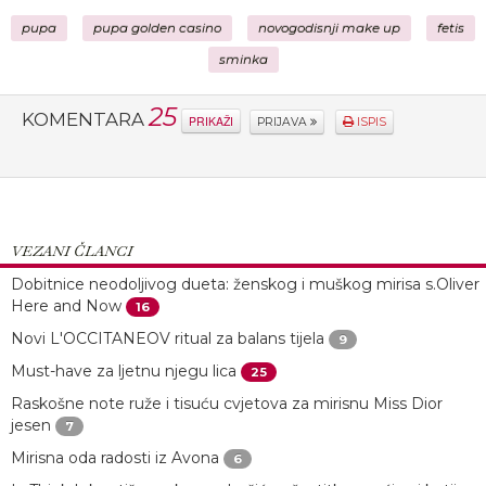
pupa
pupa golden casino
novogodisnji make up
fetis
sminka
25
KOMENTARA
PRIKAŽI
PRIJAVA
ISPIS
VEZANI ČLANCI
Dobitnice neodoljivog dueta: ženskog i muškog mirisa s.Oliver
Here and Now
16
Novi L'OCCITANEOV ritual za balans tijela
9
Must-have za ljetnu njegu lica
25
Raskošne note ruže i tisuću cvjetova za mirisnu Miss Dior
jesen
7
Mirisna oda radosti iz Avona
6