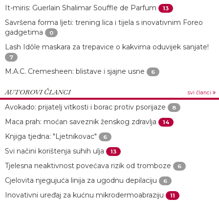
It-miris: Guerlain Shalimar Souffle de Parfum
13
Savršena forma ljeti: trening lica i tijela s inovativnim Foreo
gadgetima
0
Lash Idôle maskara za trepavice o kakvima oduvijek sanjate!
7
M.A.C. Cremesheen: blistave i sjajne usne
6
AUTOROVI ČLANCI
svi članci
Avokado: prijatelj vitkosti i borac protiv psorijaze
8
Maca prah: moćan saveznik ženskog zdravlja
14
Knjiga tjedna: "Ljetnikovac"
6
Svi načini korištenja suhih ulja
13
Tjelesna neaktivnost povećava rizik od tromboze
6
Cjelovita njegujuća linija za ugodnu depilaciju
6
Inovativni uređaj za kućnu mikrodermoabraziju
11