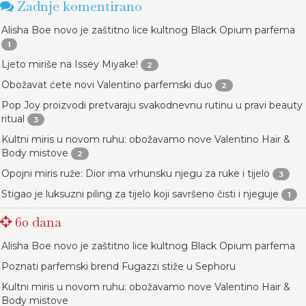
Zadnje komentirano
Alisha Boe novo je zaštitno lice kultnog Black Opium parfema
1
Ljeto miriše na Issey Miyake!
2
Obožavat ćete novi Valentino parfemski duo
2
Pop Joy proizvodi pretvaraju svakodnevnu rutinu u pravi beauty
ritual
3
Kultni miris u novom ruhu: obožavamo nove Valentino Hair &
Body mistove
2
Opojni miris ruže: Dior ima vrhunsku njegu za ruke i tijelo
3
Stigao je luksuzni piling za tijelo koji savršeno čisti i njeguje
1
60 dana
Alisha Boe novo je zaštitno lice kultnog Black Opium parfema
Poznati parfemski brend Fugazzi stiže u Sephoru
Kultni miris u novom ruhu: obožavamo nove Valentino Hair &
Body mistove