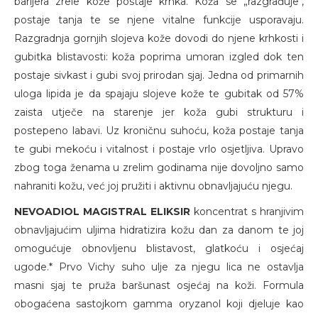
barijera zrele kože postaje krhka. Koža se „razgrađuje",
postaje tanja te se njene vitalne funkcije usporavaju.
Razgradnja gornjih slojeva kože dovodi do njene krhkosti i
gubitka blistavosti: koža poprima umoran izgled dok ten
postaje sivkast i gubi svoj prirodan sjaj. Jedna od primarnih
uloga lipida je da spajaju slojeve kože te gubitak od 57%
zaista utječe na starenje jer koža gubi strukturu i
postepeno labavi. Uz kroničnu suhoću, koža postaje tanja
te gubi mekoću i vitalnost i postaje vrlo osjetljiva. Upravo
zbog toga ženama u zrelim godinama nije dovoljno samo
nahraniti kožu, već joj pružiti i aktivnu obnavljajuću njegu.
NEVOADIOL MAGISTRAL ELIKSIR
koncentrat s hranjivim
obnavljajućim uljima hidratizira kožu dan za danom te joj
omogućuje obnovljenu blistavost, glatkoću i osjećaj
ugode.* Prvo Vichy suho ulje za njegu lica ne ostavlja
masni sjaj te pruža baršunast osjećaj na koži. Formula
obogaćena sastojkom gamma oryzanol koji djeluje kao