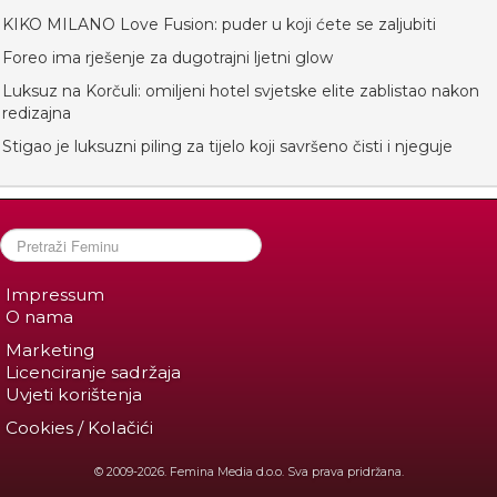
KIKO MILANO Love Fusion: puder u koji ćete se zaljubiti
Foreo ima rješenje za dugotrajni ljetni glow
Luksuz na Korčuli: omiljeni hotel svjetske elite zablistao nakon
redizajna
Stigao je luksuzni piling za tijelo koji savršeno čisti i njeguje
Impressum
O nama
Marketing
Licenciranje sadržaja
Uvjeti korištenja
Cookies / Kolačići
© 2009-2026. Femina Media d.o.o. Sva prava pridržana.