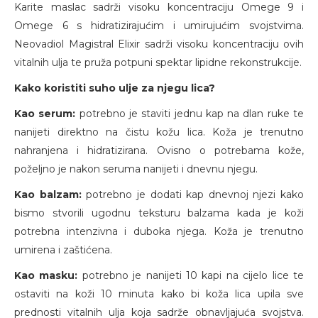
Karite maslac sadrži visoku koncentraciju Omege 9 i
Omege 6 s hidratizirajućim i umirujućim svojstvima.
Neovadiol Magistral Elixir sadrži visoku koncentraciju ovih
vitalnih ulja te pruža potpuni spektar lipidne rekonstrukcije.
Kako koristiti suho ulje za njegu lica?
Kao serum:
potrebno je staviti jednu kap na dlan ruke te
nanijeti direktno na čistu kožu lica. Koža je trenutno
nahranjena i hidratizirana. Ovisno o potrebama kože,
poželjno je nakon seruma nanijeti i dnevnu njegu.
Kao balzam:
potrebno je dodati kap dnevnoj njezi kako
bismo stvorili ugodnu teksturu balzama kada je koži
potrebna intenzivna i duboka njega. Koža je trenutno
umirena i zaštićena.
Kao masku:
potrebno je nanijeti 10 kapi na cijelo lice te
ostaviti na koži 10 minuta kako bi koža lica upila sve
prednosti vitalnih ulja koja sadrže obnavljajuća svojstva.