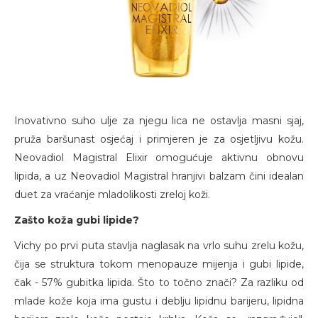
Inovativno suho ulje za njegu lica ne ostavlja masni sjaj,
pruža baršunast osjećaj i primjeren je za osjetljivu kožu.
Neovadiol Magistral Elixir omogućuje aktivnu obnovu
lipida, a uz Neovadiol Magistral hranjivi balzam čini idealan
duet za vraćanje mladolikosti zreloj koži.
Zašto koža gubi lipide?
Vichy po prvi puta stavlja naglasak na vrlo suhu zrelu kožu,
čija se struktura tokom menopauze mijenja i gubi lipide,
čak - 57% gubitka lipida. Što to točno znači? Za razliku od
mlade kože koja ima gustu i deblju lipidnu barijeru, lipidna