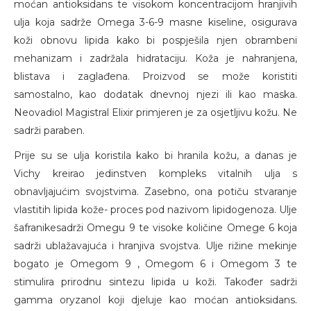
moćan antioksidans te visokom koncentracijom hranjivih
ulja koja sadrže Omega 3-6-9 masne kiseline, osigurava
koži obnovu lipida kako bi pospješila njen obrambeni
mehanizam i zadržala hidrataciju. Koža je nahranjena,
blistava i zaglađena. Proizvod se može koristiti
samostalno, kao dodatak dnevnoj njezi ili kao maska.
Neovadiol Magistral Elixir primjeren je za osjetljivu kožu. Ne
sadrži paraben.
Prije su se ulja koristila kako bi hranila kožu, a danas je
Vichy kreirao jedinstven kompleks vitalnih ulja s
obnavljajućim svojstvima. Zasebno, ona potiču stvaranje
vlastitih lipida kože- proces pod nazivom lipidogenoza. Ulje
šafranikesadrži Omegu 9 te visoke količine Omege 6 koja
sadrži ublažavajuća i hranjiva svojstva. Ulje rižine mekinje
bogato je Omegom 9 , Omegom 6 i Omegom 3 te
stimulira prirodnu sintezu lipida u koži. Također sadrži
gamma oryzanol koji djeluje kao moćan antioksidans.