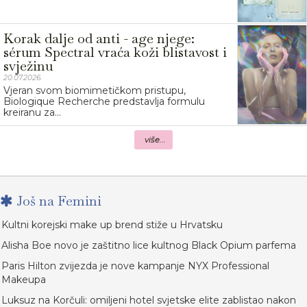
Korak dalje od anti - age njege:
sérum Spectral vraća koži blistavost i
svježinu
20.07.2026.
Vjeran svom biomimetičkom pristupu,
Biologique Recherche predstavlja formulu
kreiranu za...
više...
Još na Femini
Kultni korejski make up brend stiže u Hrvatsku
Alisha Boe novo je zaštitno lice kultnog Black Opium parfema
Paris Hilton zvijezda je nove kampanje NYX Professional
Makeupa
Luksuz na Korčuli: omiljeni hotel svjetske elite zablistao nakon