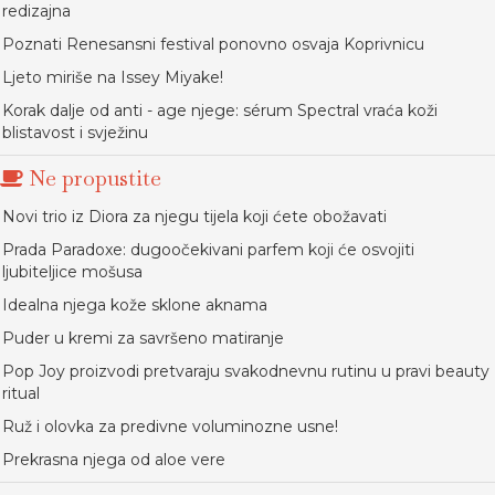
redizajna
Poznati Renesansni festival ponovno osvaja Koprivnicu
Ljeto miriše na Issey Miyake!
Korak dalje od anti - age njege: sérum Spectral vraća koži
blistavost i svježinu
Ne propustite
Novi trio iz Diora za njegu tijela koji ćete obožavati
Prada Paradoxe: dugoočekivani parfem koji će osvojiti
ljubiteljice mošusa
Idealna njega kože sklone aknama
Puder u kremi za savršeno matiranje
Pop Joy proizvodi pretvaraju svakodnevnu rutinu u pravi beauty
ritual
Ruž i olovka za predivne voluminozne usne!
Prekrasna njega od aloe vere