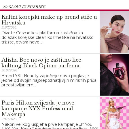
NASLOVI IZ RUBRIKE
Kultni korejski make up brend stiže u
Hrvatsku
31.07.2026.
Divote Cosmetics, platforma zaslužna za
dolazak korejske clean kozmetike na hrvatsko
tržište, otvara novo...
Alisha Boe novo je zaštitno lice
kultnog Black Opium parfema
30.07.2026.
Brend YSL Beauty započinje novo poglavlje
jedne od svojih najprepoznatljivijih mirisnih priča
predstavljanjem...
Paris Hilton zvijezda je nove
kampanje NYX Professional
Makeupa
27.07.2026.
Nakon velikog uspjeha prve kampanje „If You