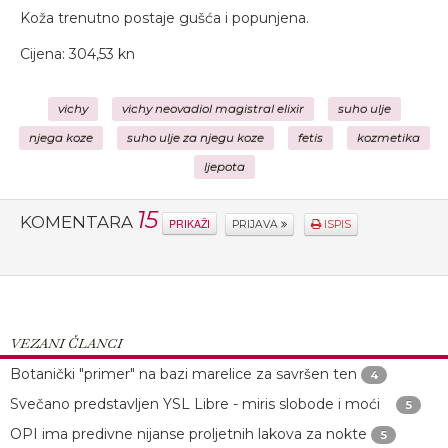
Koža trenutno postaje gušća i popunjena.
Cijena: 304,53 kn
vichy
vichy neovadiol magistral elixir
suho ulje
njega koze
suho ulje za njegu koze
fetis
kozmetika
ljepota
15
KOMENTARA
PRIKAŽI
PRIJAVA
ISPIS
VEZANI ČLANCI
Botanički "primer" na bazi marelice za savršen ten
4
Svečano predstavljen YSL Libre - miris slobode i moći
5
OPI ima predivne nijanse proljetnih lakova za nokte
5