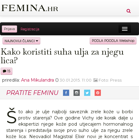
Prijava
Registracija
Sreća
Ljepota
Zdravlje
Vitkost
NAJNOVIJI ČLANCI
PODLA POODLA Webshop
Kako koristiti suha ulja za njegu
Moda
Ljubav
Relax
Putovanja
Recepti
lica?
Proizvodi
Knjige
Cool
15
priredila:
Ana Mikulandra
30.01.2015. 11:00
Foto: Press
PRATITE FEMINU
Š
to ako je ulje najbolji saveznik zrele kože u borbi
protiv starenja? Ove godine Vichy ide korak dalje u
ekspertizi njege kože pod utjecajem hormonalnog
starenja i predstavlja svoje prvo suho ulje za njegu zrele
kože lica: Neovadiol Magistral Elixir novi je koncentrat s