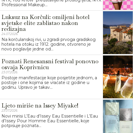
NYX, You Know“ predstavljene prošlog ljeta, NYX
Professional Makeup...
Luksuz na Korčuli: omiljeni hotel
svjetske elite zablistao nakon
redizajna
24.07.2026.
Na korčulanskoj rivi, u zgradi prvoga gradskog
hotela na otoku iz 1912. godine, otvoreno je
novo poglavlje jedne od...
Poznati Renesansni festival ponovno
osvaja Koprivnicu
23.07.2026.
Postoje manifestacije koje posjetite jednom, a
postoje i one kojima se vraćate iz godine u
godinu. Upravo je takav...
Ljeto miriše na Issey Miyake!
23.07.2026.
Novi mirisi L’Eau d’Issey Eau Essentielle i L’Eau
d’Issey Pour Homme Eau Essentielle, koje
potpisuje poznata...