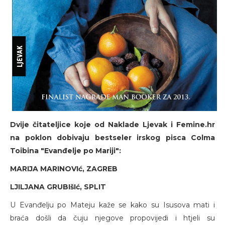
Dvije čitateljice koje od Naklade Ljevak i Femine.hr
na poklon dobivaju bestseler irskog pisca Colma
Toibina "Evanđelje po Mariji":
MARIJA MARINOVIć, ZAGREB
LJILJANA GRUBIšIć, SPLIT
U Evanđelju po Mateju kaže se kako su Isusova mati i
braća došli da čuju njegove propovijedi i htjeli su