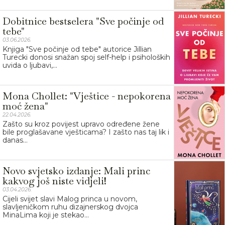
Dobitnice bestselera "Sve počinje od
tebe"
03.06.2026.
Knjiga "Sve počinje od tebe" autorice Jillian
Turecki donosi snažan spoj self-help i psiholoških
uvida o ljubavi,...
Mona Chollet: "Vještice - nepokorena
moć žena"
22.04.2026.
Zašto su kroz povijest upravo određene žene
bile proglašavane vješticama? I zašto nas taj lik i
danas...
Novo svjetsko izdanje: Mali princ
kakvog još niste vidjeli!
03.04.2026.
Cijeli svijet slavi Malog princa u novom,
slavljeničkom ruhu dizajnerskog dvojca
MinaLima koji je stekao...