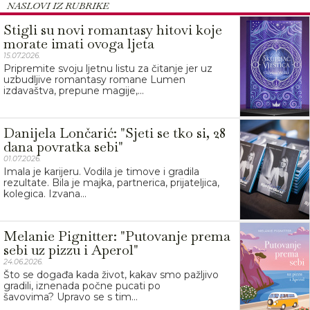
NASLOVI IZ RUBRIKE
Stigli su novi romantasy hitovi koje
morate imati ovoga ljeta
15.07.2026.
Pripremite svoju ljetnu listu za čitanje jer uz
uzbudljive romantasy romane Lumen
izdavaštva, prepune magije,...
Danijela Lončarić: "Sjeti se tko si, 28
dana povratka sebi"
01.07.2026.
Imala je karijeru. Vodila je timove i gradila
rezultate. Bila je majka, partnerica, prijateljica,
kolegica. Izvana...
Melanie Pignitter: "Putovanje prema
sebi uz pizzu i Aperol"
24.06.2026.
Što se događa kada život, kakav smo pažljivo
gradili, iznenada počne pucati po
šavovima? Upravo se s tim...