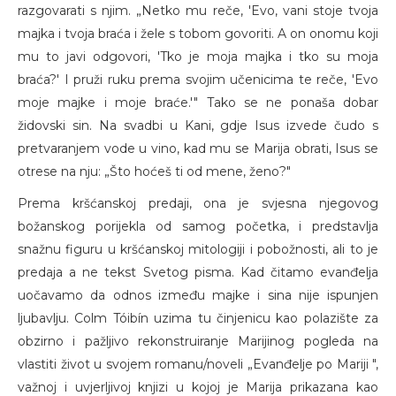
razgovarati s njim. „Netko mu reče, 'Evo, vani stoje tvoja
majka i tvoja braća i žele s tobom govoriti. A on onomu koji
mu to javi odgovori, 'Tko je moja majka i tko su moja
braća?' I pruži ruku prema svojim učenicima te reče, 'Evo
moje majke i moje braće.'" Tako se ne ponaša dobar
židovski sin. Na svadbi u Kani, gdje Isus izvede čudo s
pretvaranjem vode u vino, kad mu se Marija obrati, Isus se
otrese na nju: „Što hoćeš ti od mene, ženo?"
Prema kršćanskoj predaji, ona je svjesna njegovog
božanskog porijekla od samog početka, i predstavlja
snažnu figuru u kršćanskoj mitologiji i pobožnosti, ali to je
predaja a ne tekst Svetog pisma. Kad čitamo evanđelja
uočavamo da odnos između majke i sina nije ispunjen
ljubavlju. Colm Tóibín uzima tu činjenicu kao polazište za
obzirno i pažljivo rekonstruiranje Marijinog pogleda na
vlastiti život u svojem romanu/noveli „Evanđelje po Mariji ",
važnoj i uvjerljivoj knjizi u kojoj je Marija prikazana kao