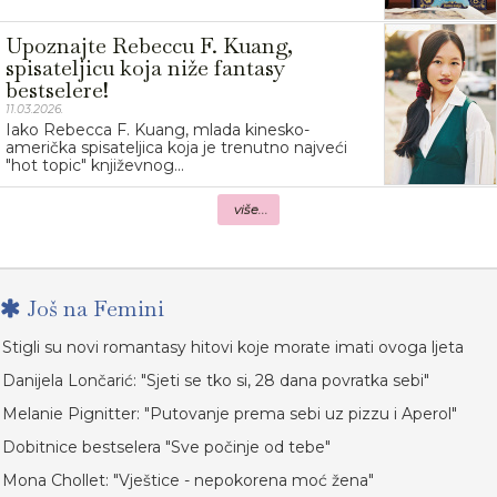
Upoznajte Rebeccu F. Kuang,
spisateljicu koja niže fantasy
bestselere!
11.03.2026.
Iako Rebecca F. Kuang, mlada kinesko-
američka spisateljica koja je trenutno najveći
"hot topic" književnog...
više...
Još na Femini
Stigli su novi romantasy hitovi koje morate imati ovoga ljeta
Danijela Lončarić: "Sjeti se tko si, 28 dana povratka sebi"
Melanie Pignitter: "Putovanje prema sebi uz pizzu i Aperol"
Dobitnice bestselera "Sve počinje od tebe"
Mona Chollet: "Vještice - nepokorena moć žena"