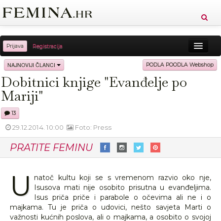
Prijava
Registracija
Sreća
Ljepota
Zdravlje
Vitkost
NAJNOVIJI ČLANCI
PODLA POODLA Webshop
Dobitnici knjige "Evanđelje po
Moda
Ljubav
Relax
Putovanja
Recepti
Mariji"
Proizvodi
Knjige
Cool
13
29.12.2014. 10:00
Foto: Press
PRATITE FEMINU
U
natoč kultu koji se s vremenom razvio oko nje,
Isusova mati nije osobito prisutna u evanđeljima.
Isus priča priče i parabole o očevima ali ne i o
majkama. Tu je priča o udovici, nešto savjeta Marti o
važnosti kućnih poslova, ali o majkama, a osobito o svojoj