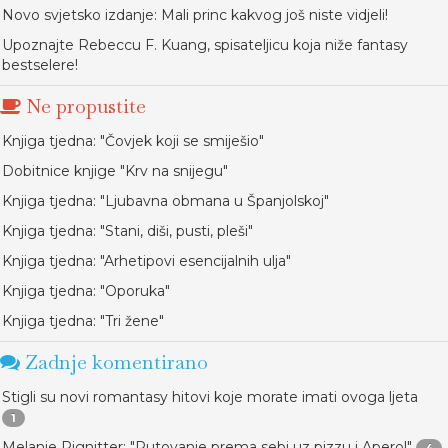
Novo svjetsko izdanje: Mali princ kakvog još niste vidjeli!
Upoznajte Rebeccu F. Kuang, spisateljicu koja niže fantasy
bestselere!
Ne propustite
Knjiga tjedna: "Čovjek koji se smiješio"
Dobitnice knjige "Krv na snijegu"
Knjiga tjedna: "Ljubavna obmana u Španjolskoj"
Knjiga tjedna: "Stani, diši, pusti, pleši"
Knjiga tjedna: "Arhetipovi esencijalnih ulja"
Knjiga tjedna: "Oporuka"
Knjiga tjedna: "Tri žene"
Zadnje komentirano
Stigli su novi romantasy hitovi koje morate imati ovoga ljeta
1
Melanie Pignitter: "Putovanje prema sebi uz pizzu i Aperol"
4