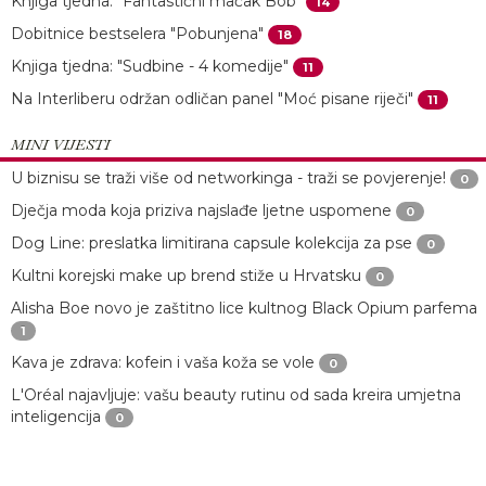
Knjiga tjedna: "Fantastični mačak Bob"
14
Dobitnice bestselera "Pobunjena"
18
Knjiga tjedna: "Sudbine - 4 komedije"
11
Na Interliberu održan odličan panel "Moć pisane riječi"
11
MINI VIJESTI
U biznisu se traži više od networkinga - traži se povjerenje!
0
Dječja moda koja priziva najslađe ljetne uspomene
0
Dog Line: preslatka limitirana capsule kolekcija za pse
0
Kultni korejski make up brend stiže u Hrvatsku
0
Alisha Boe novo je zaštitno lice kultnog Black Opium parfema
1
Kava je zdrava: kofein i vaša koža se vole
0
L'Oréal najavljuje: vašu beauty rutinu od sada kreira umjetna
inteligencija
0