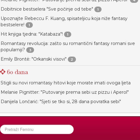
Dobitnice bestselera "Sve počinje od tebe"
1
Upoznajte Rebeccu F. Kuang, spisateljicu koja niže fantasy
bestselere!
1
Hit knjiga tjedna: "Katabaza"!
1
Romantasy revolucija: zašto su romantični fantasy romani sve
popularniji?
3
Emily Brontë: "Orkanski visovi"
2
60 dana
Stigli su novi romantasy hitovi koje morate imati ovoga ljeta
Melanie Pignitter: "Putovanje prema sebi uz pizzu i Aperol"
Danijela Lončarić: "Sjeti se tko si, 28 dana povratka sebi"