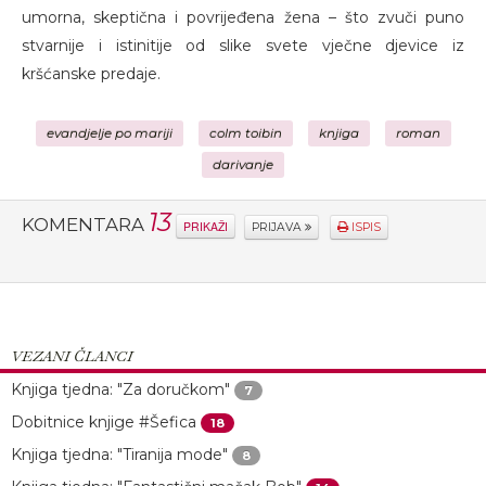
umorna, skeptična i povrijeđena žena – što zvuči puno
stvarnije i istinitije od slike svete vječne djevice iz
kršćanske predaje.
evandjelje po mariji
colm toibin
knjiga
roman
darivanje
13
KOMENTARA
PRIKAŽI
PRIJAVA
ISPIS
VEZANI ČLANCI
Knjiga tjedna: "Za doručkom"
7
Dobitnice knjige #Šefica
18
Knjiga tjedna: "Tiranija mode"
8