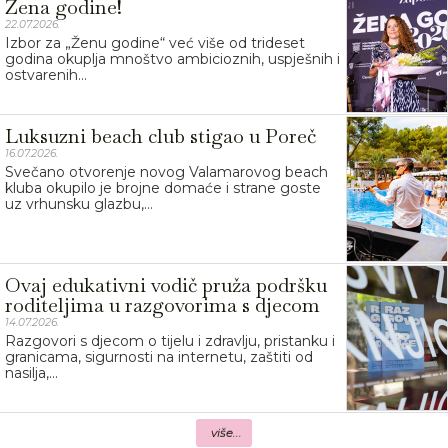
Žena godine!
22.07.2026.
Izbor za „Ženu godine“ već više od trideset
godina okuplja mnoštvo ambicioznih, uspješnih i
ostvarenih...
Luksuzni beach club stigao u Poreč
16.07.2026.
Svečano otvorenje novog Valamarovog beach
kluba okupilo je brojne domaće i strane goste
uz vrhunsku glazbu,...
Ovaj edukativni vodič pruža podršku
roditeljima u razgovorima s djecom
14.07.2026.
Razgovori s djecom o tijelu i zdravlju, pristanku i
granicama, sigurnosti na internetu, zaštiti od
nasilja,...
više...