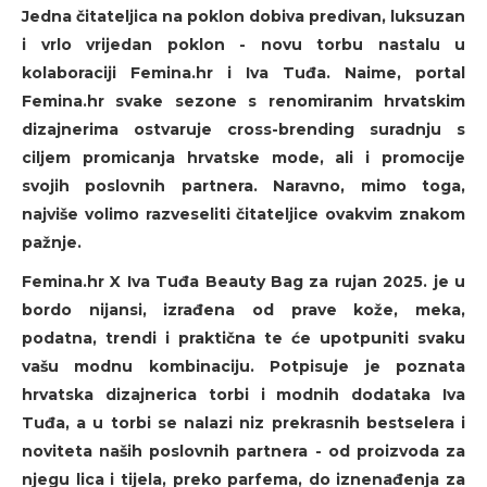
Jedna čitateljica na poklon dobiva predivan, luksuzan
i vrlo vrijedan poklon - novu torbu nastalu u
kolaboraciji Femina.hr i Iva Tuđa. Naime, portal
Femina.hr svake sezone s renomiranim hrvatskim
dizajnerima ostvaruje cross-brending suradnju s
ciljem promicanja hrvatske mode, ali i promocije
svojih poslovnih partnera. Naravno, mimo toga,
najviše volimo razveseliti čitateljice ovakvim znakom
pažnje.
Femina.hr X Iva Tuđa Beauty Bag za rujan 2025. je u
bordo nijansi, izrađena od prave kože, meka,
podatna, trendi i praktična te će upotpuniti svaku
vašu modnu kombinaciju. Potpisuje je poznata
hrvatska dizajnerica torbi i modnih dodataka Iva
Tuđa, a u torbi se nalazi niz prekrasnih bestselera i
noviteta naših poslovnih partnera - od proizvoda za
njegu lica i tijela, preko parfema, do iznenađenja za