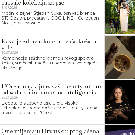
capsule kolekcija za pse
31.07.2026.
Modni dizajner Stjepan Čuka, osnivač brenda
STJ Design, predstavlja DOG LINE – Collection
No. 1, prvu capsule...
Kava je zdrava: kofein i vaša koža se
vole
28.07.2026.
Kombinacija zaštitne kreme širokog spektra,
šešira, sunčanih naočala i odgovarajuće odjeće
klasična je...
L'Oréal najavljuje: vašu beauty rutinu
od sada kreira umjetna inteligencija
28.07.2026.
Ljepota je službeno ušla u eru visoke
tehnologije. Dobro došli u svijet Beauty Techa,
revoluciju u kojoj L'Oréal...
One mijenjaju Hrvatsku: proglašena