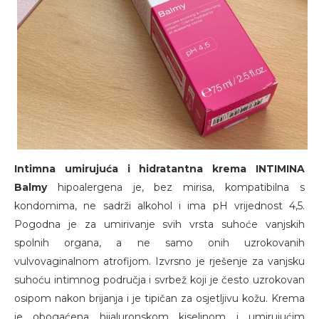
Intimna umirujuća i hidratantna krema INTIMINA
Balmy
hipoalergena je, bez mirisa, kompatibilna s
kondomima, ne sadrži alkohol i ima pH vrijednost 4,5.
Pogodna je za umirivanje svih vrsta suhoće vanjskih
spolnih organa, a ne samo onih uzrokovanih
vulvovaginalnom atrofijom. Izvrsno je rješenje za vanjsku
suhoću intimnog područja i svrbež koji je često uzrokovan
osipom nakon brijanja i je tipičan za osjetljivu kožu. Krema
je obogaćena hijaluronskom kiselinom i umirujućim