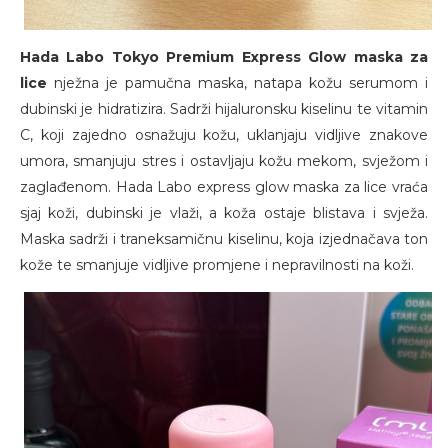
Hada Labo Tokyo Premium Express Glow maska za
lice
nježna je pamučna maska, natapa kožu serumom i
dubinski je hidratizira. Sadrži hijaluronsku kiselinu te vitamin
C, koji zajedno osnažuju kožu, uklanjaju vidljive znakove
umora, smanjuju stres i ostavljaju kožu mekom, svježom i
zaglađenom. Hada Labo express glow maska za lice vraća
sjaj koži, dubinski je vlaži, a koža ostaje blistava i svježa.
Maska sadrži i traneksamičnu kiselinu, koja izjednačava ton
kože te smanjuje vidljive promjene i nepravilnosti na koži.