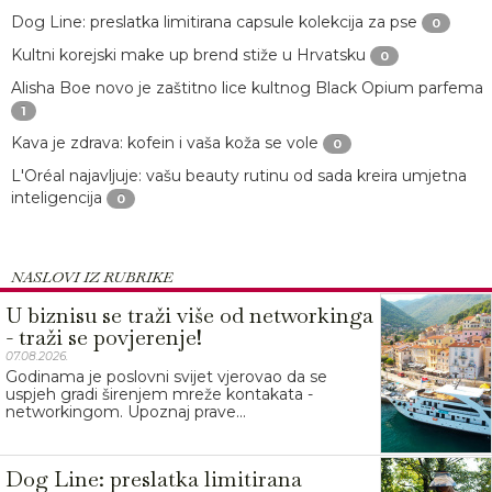
Dog Line: preslatka limitirana capsule kolekcija za pse
0
Kultni korejski make up brend stiže u Hrvatsku
0
Alisha Boe novo je zaštitno lice kultnog Black Opium parfema
1
Kava je zdrava: kofein i vaša koža se vole
0
L'Oréal najavljuje: vašu beauty rutinu od sada kreira umjetna
inteligencija
0
NASLOVI IZ RUBRIKE
U biznisu se traži više od networkinga
- traži se povjerenje!
07.08.2026.
Godinama je poslovni svijet vjerovao da se
uspjeh gradi širenjem mreže kontakata -
networkingom. Upoznaj prave...
Dog Line: preslatka limitirana