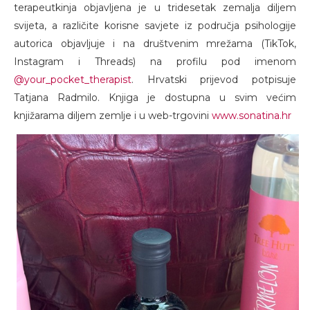
terapeutkinja objavljena je u tridesetak zemalja diljem
svijeta, a različite korisne savjete iz područja psihologije
autorica objavljuje i na društvenim mrežama (TikTok,
Instagram i Threads) na profilu pod imenom
@your_pocket_therapist
. Hrvatski prijevod potpisuje
Tatjana Radmilo. Knjiga je dostupna u svim većim
knjižarama diljem zemlje i u web-trgovini
www.sonatina.hr