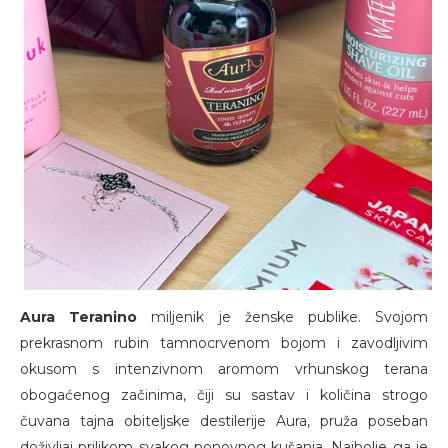
Aura Teranino
miljenik je ženske publike. Svojom
prekrasnom rubin tamnocrvenom bojom i zavodljivim
okusom s intenzivnom aromom vrhunskog terana
obogaćenog začinima, čiji su sastav i količina strogo
čuvana tajna obiteljske destilerije Aura, pruža poseban
doživljaj prilikom svakog ponovnog kušanja. Najbolje ga je