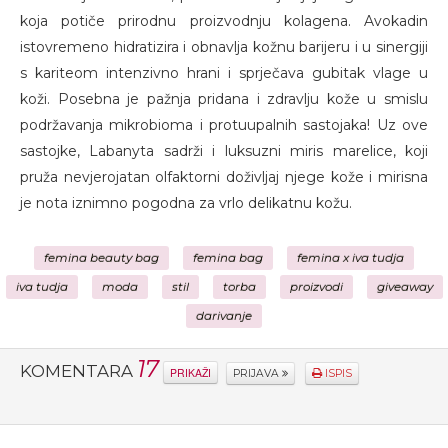
koja potiče prirodnu proizvodnju kolagena. Avokadin
istovremeno hidratizira i obnavlja kožnu barijeru i u sinergiji
s kariteom intenzivno hrani i sprječava gubitak vlage u
koži. Posebna je pažnja pridana i zdravlju kože u smislu
podržavanja mikrobioma i protuupalnih sastojaka! Uz ove
sastojke, Labanyta sadrži i luksuzni miris marelice, koji
pruža nevjerojatan olfaktorni doživljaj njege kože i mirisna
je nota iznimno pogodna za vrlo delikatnu kožu.
femina beauty bag
femina bag
femina x iva tudja
iva tudja
moda
stil
torba
proizvodi
giveaway
darivanje
17
KOMENTARA
PRIKAŽI
PRIJAVA
ISPIS