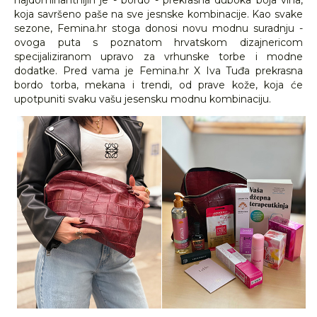
najdominantnijih je - bordo - prekrasna duboka boja vina,
koja savršeno paše na sve jesnske kombinacije. Kao svake
sezone, Femina.hr stoga donosi novu modnu suradnju -
ovoga puta s poznatom hrvatskom dizajnericom
specijaliziranom upravo za vrhunske torbe i modne
dodatke. Pred vama je Femina.hr X Iva Tuđa prekrasna
bordo torba, mekana i trendi, od prave kože, koja će
upotpuniti svaku vašu jesensku modnu kombinaciju.