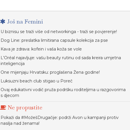
Još na Femini
U biznisu se traži više od networkinga - traži se povjerenje!
Dog Line: preslatka limitirana capsule kolekcija za pse
Kava je zdrava: kofein i vaša koža se vole
L'Oréal najavljuje: vašu beauty rutinu od sada kreira umjetna
inteligencija
One mijenjaju Hrvatsku: proglašena Žena godine!
Luksuzni beach club stigao u Poreč
Ovaj edukativni vodič pruža podršku roditeljima u razgovorima
s djecom
Ne propustite
Pokaži da #MožešDrugačije: podrži Avon u kampanji protiv
nasilja nad ženama!