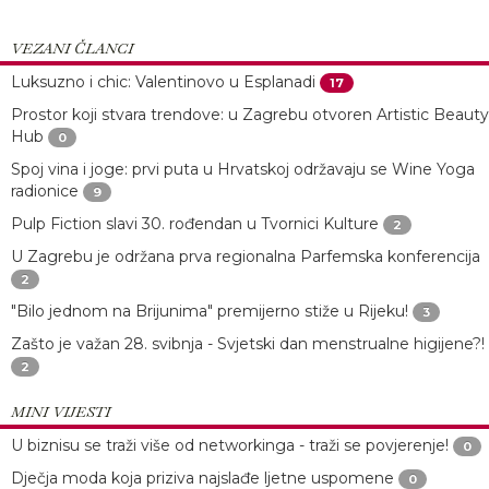
VEZANI ČLANCI
Luksuzno i chic: Valentinovo u Esplanadi
17
Prostor koji stvara trendove: u Zagrebu otvoren Artistic Beauty
Hub
0
Spoj vina i joge: prvi puta u Hrvatskoj održavaju se Wine Yoga
radionice
9
Pulp Fiction slavi 30. rođendan u Tvornici Kulture
2
U Zagrebu je održana prva regionalna Parfemska konferencija
2
"Bilo jednom na Brijunima" premijerno stiže u Rijeku!
3
Zašto je važan 28. svibnja - Svjetski dan menstrualne higijene?!
2
MINI VIJESTI
U biznisu se traži više od networkinga - traži se povjerenje!
0
Dječja moda koja priziva najslađe ljetne uspomene
0