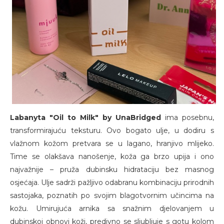
Labanyta "Oil to Milk" by UnaBridged
ima posebnu,
transformirajuću teksturu. Ovo bogato ulje, u dodiru s
vlažnom kožom pretvara se u lagano, hranjivo mlijeko.
Time se olakšava nanošenje, koža ga brzo upija i ono
najvažnije – pruža dubinsku hidrataciju bez masnog
osjećaja. Ulje sadrži pažljivo odabranu kombinaciju prirodnih
sastojaka, poznatih po svojim blagotvornim učincima na
kožu. Umirujuća arnika sa snažnim djelovanjem u
dubinskoj obnovi koži, predivno se sljubljuje s gotu kolom