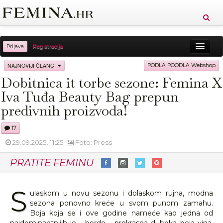
Prijava
Registracija
Sreća
Ljepota
Zdravlje
Vitkost
NAJNOVIJI ČLANCI
PODLA POODLA Webshop
Dobitnica it torbe sezone: Femina X
Moda
Ljubav
Relax
Putovanja
Recepti
Iva Tuđa Beauty Bag prepun
Proizvodi
Knjige
Cool
predivnih proizvoda!
17
29.09.2025. 11:25
Foto: Press
PRATITE FEMINU
S
ulaskom u novu sezonu i dolaskom rujna, modna
sezona ponovno kreće u svom punom zamahu.
Boja koja se i ove godine nameće kao jedna od