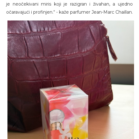
je neočekivani miris koji je razigran i živahan, a ujedno
očaravajući i profinjen.“ - kaže parfumer Jean-Marc Chaillan.