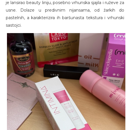
je lansirao beauty liniju, posebno vrhunska sjajila i ruževe za
usne. Dolaze u predivnim nijansama, od žarkih do
pastelnih, a karakterizira ih baršunasta tekstura i vrhunski
sastojci.