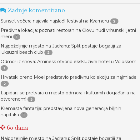
Zadnje komentirano
Sunset večera najavila najslađi festival na Kvarneru
2
Predivna lokacija: poznati restoran na Čiovu nudi vrhunski ljetni
meni
1
Najpoželjnije mjesto na Jadranu: Split postaje bogatiji za
luksuzni beach club
2
Odmor iz snova: Aminess otvorio ekskluzivni hotel u Voloskom
1
Hrvatski brend Moel predstavio predivnu kolekciju za najmlađe
2
Lapidarij se pretvara u mjesto odmora i kulturnih događanja na
otvorenom!
3
Kremasta fantazija: predstavljena nova generacija biljnih
napitaka
1
60 dana
Najpoželjnije mjesto na Jadranu: Split postaje bogatiji za