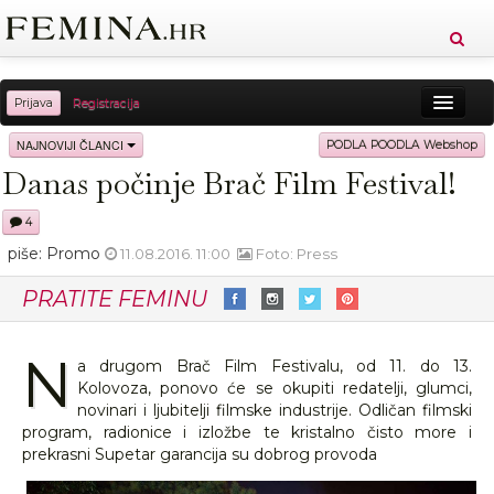
Prijava
Registracija
Sreća
Ljepota
Zdravlje
Vitkost
NAJNOVIJI ČLANCI
PODLA POODLA Webshop
Danas počinje Brač Film Festival!
Moda
Ljubav
Relax
Putovanja
Recepti
4
Proizvodi
Knjige
Cool
piše: Promo
11.08.2016. 11:00
Foto: Press
PRATITE FEMINU
N
a drugom Brač Film Festivalu, od 11. do 13.
Kolovoza, ponovo će se okupiti redatelji, glumci,
novinari i ljubitelji filmske industrije. Odličan filmski
program, radionice i izložbe te kristalno čisto more i
prekrasni Supetar garancija su dobrog provoda