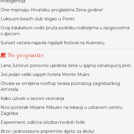
inteligencija
One mijenjaju Hrvatsku: proglašena Žena godine!
Luksuzni beach club stigao u Poreč
Ovaj edukativni vodič pruža podršku roditeljima u razgovorima
s djecom
Sunset večera najavila najslađi festival na Kvarneru
Ne propustite
Lana Jurčević ponovno ujedinila žene u sjajnoj osnažujućoj priči
Još jedan veliki uspjeh hotela Monte Mulini
Otvara se omiljena rooftop terasa poznatog zagrebačkog
Art'otela
Kako uživati u sezoni vezivanja
Novi početak Mirjane Mikulec na lokaciji u urbanom centru
Zagreba
Experiment: odlična izložba modnih fotki
Brzo i jednostavno pripremite dijete za školu!