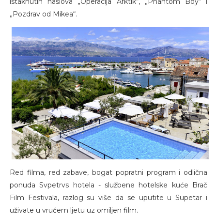
istaknutih naslova „Operacija Arktik“, „Phantom Boy“ i
„Pozdrav od Mikea“.
Red filma, red zabave, bogat popratni program i odlična
ponuda Svpetrvs hotela - službene hotelske kuće Brač
Film Festivala, razlog su više da se uputite u Supetar i
uživate u vrućem ljetu uz omiljen film.