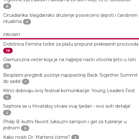
6
Circadianka: blagdansko druženje posvećeno ljepoti i čarobnim
ritualima
0
PROMO
Dobitnica Femina torbe za plažu prepune prekrasnih proizvoda
16
Glamurozna večer koja je na najljepši način otvorila ljeto u Istri
0
Besplatni pregledi: počinje najopsežniji Back Together Summit
do sada!
1
Klinci dobivaju svoj festival komunikacije: Young Leaders Fest
0
Sephora se u Hrvatskoj otvara ovaj tjedan - evo svih detalja!
2
Philip B. kultni favorit: luksuzni šampon i gel za tuširanje u
jednom
0
Kako nositi Dr. Martens čizme?
3