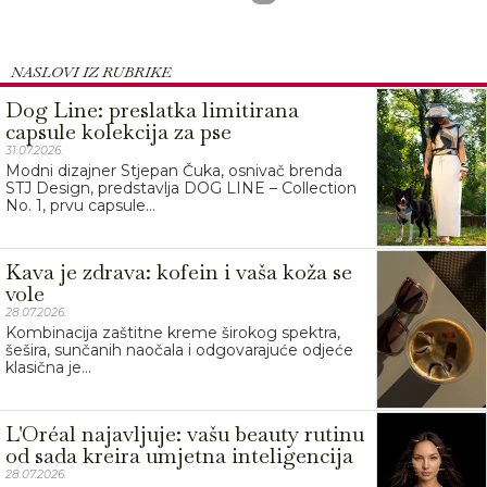
NASLOVI IZ RUBRIKE
Dog Line: preslatka limitirana
capsule kolekcija za pse
31.07.2026.
Modni dizajner Stjepan Čuka, osnivač brenda
STJ Design, predstavlja DOG LINE – Collection
No. 1, prvu capsule...
Kava je zdrava: kofein i vaša koža se
vole
28.07.2026.
Kombinacija zaštitne kreme širokog spektra,
šešira, sunčanih naočala i odgovarajuće odjeće
klasična je...
L'Oréal najavljuje: vašu beauty rutinu
od sada kreira umjetna inteligencija
28.07.2026.