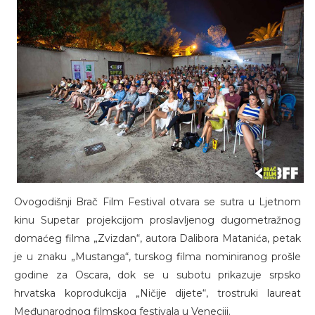
Ovogodišnji Brač Film Festival otvara se sutra u Ljetnom
kinu Supetar projekcijom proslavljenog dugometražnog
domaćeg filma „Zvizdan“, autora Dalibora Matanića, petak
je u znaku „Mustanga“, turskog filma nominiranog prošle
godine za Oscara, dok se u subotu prikazuje srpsko
hrvatska koprodukcija „Ničije dijete“, trostruki laureat
Međunarodnog filmskog festivala u Veneciji.