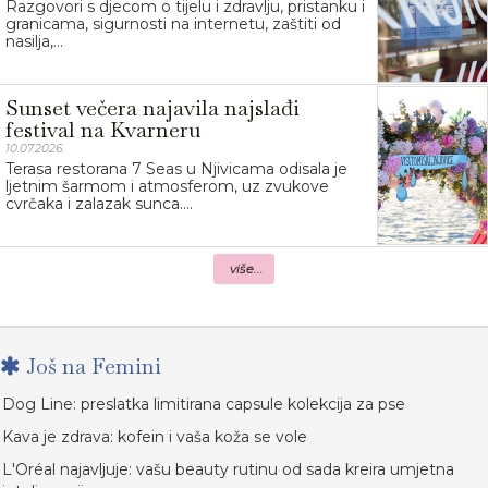
Razgovori s djecom o tijelu i zdravlju, pristanku i
granicama, sigurnosti na internetu, zaštiti od
nasilja,...
Sunset večera najavila najslađi
festival na Kvarneru
10.07.2026.
Terasa restorana 7 Seas u Njivicama odisala je
ljetnim šarmom i atmosferom, uz zvukove
cvrčaka i zalazak sunca....
više...
Još na Femini
Dog Line: preslatka limitirana capsule kolekcija za pse
Kava je zdrava: kofein i vaša koža se vole
L'Oréal najavljuje: vašu beauty rutinu od sada kreira umjetna