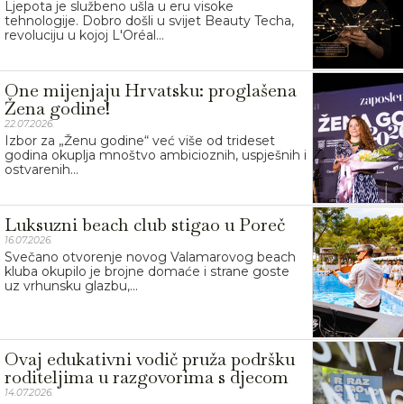
Ljepota je službeno ušla u eru visoke
tehnologije. Dobro došli u svijet Beauty Techa,
revoluciju u kojoj L'Oréal...
One mijenjaju Hrvatsku: proglašena
Žena godine!
22.07.2026.
Izbor za „Ženu godine“ već više od trideset
godina okuplja mnoštvo ambicioznih, uspješnih i
ostvarenih...
Luksuzni beach club stigao u Poreč
16.07.2026.
Svečano otvorenje novog Valamarovog beach
kluba okupilo je brojne domaće i strane goste
uz vrhunsku glazbu,...
Ovaj edukativni vodič pruža podršku
roditeljima u razgovorima s djecom
14.07.2026.