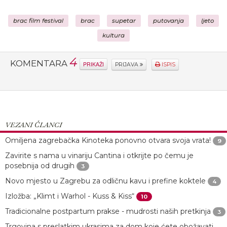
brac film festival
brac
supetar
putovanja
ljeto
kultura
4
KOMENTARA
PRIKAŽI
PRIJAVA
ISPIS
VEZANI ČLANCI
Omiljena zagrebačka Kinoteka ponovno otvara svoja vrata!
9
Zavirite s nama u vinariju Cantina i otkrijte po čemu je
posebnija od drugih
3
Novo mjesto u Zagrebu za odličnu kavu i prefine koktele
4
Izložba: „Klimt i Warhol - Kuss & Kiss“
10
Tradicionalne postpartum prakse - mudrosti naših pretkinja
3
Trgovina s preslatkim ukrasima za dom koje ćete obožavati