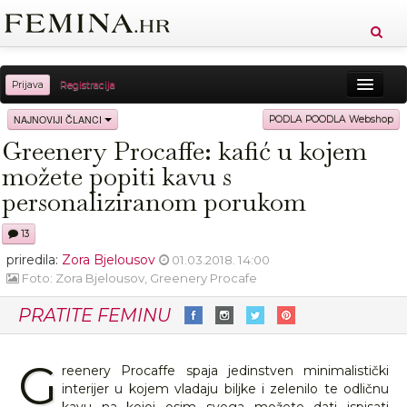
Prijava
Registracija
Sreća
Ljepota
Zdravlje
Vitkost
NAJNOVIJI ČLANCI
PODLA POODLA Webshop
Greenery Procaffe: kafić u kojem
Moda
Ljubav
Relax
Putovanja
Recepti
možete popiti kavu s
Proizvodi
Knjige
Cool
personaliziranom porukom
13
priredila:
Zora Bjelousov
01.03.2018. 14:00
Foto: Zora Bjelousov, Greenery Procafe
PRATITE FEMINU
G
reenery Procaffe spaja jedinstven minimalistički
interijer u kojem vladaju biljke i zelenilo te odličnu