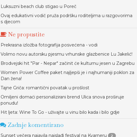
Luksuzni beach club stigao u Poreč
Ovaj edukativni vodič pruža podršku roditeljima u razgovorima
s djecom
Ne propustite
Prekrasna izložba fotografija posvećena - vodi
Volimo novu autorsku pjesmu vrhunske glazbenice Lu Jakelić!
Brodvejski hit "Par - Nepar" začinit će kulturnu jesen u Zagrebu
Women Power Coffee paket najljepši je i najhumaniji poklon za
Dan žena!
Tajne Griča: romantični povatak u prošlost
Omiljeni domaći personalizirani brend Ulica snova proširuje
ponudu!
Hit ljeta: Wine To Go - uživajte u vinu bilo kada i bilo gdje
Zadnje komentirano
Sunset večera najavila najslađi festival na Kvarneru
2