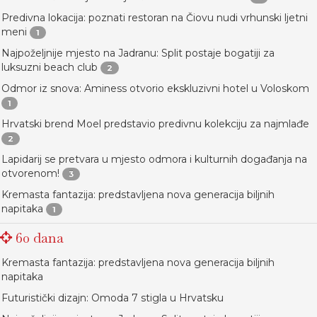
Predivna lokacija: poznati restoran na Čiovu nudi vrhunski ljetni
meni
1
Najpoželjnije mjesto na Jadranu: Split postaje bogatiji za
luksuzni beach club
2
Odmor iz snova: Aminess otvorio ekskluzivni hotel u Voloskom
1
Hrvatski brend Moel predstavio predivnu kolekciju za najmlađe
2
Lapidarij se pretvara u mjesto odmora i kulturnih događanja na
otvorenom!
3
Kremasta fantazija: predstavljena nova generacija biljnih
napitaka
1
60 dana
Kremasta fantazija: predstavljena nova generacija biljnih
napitaka
Futuristički dizajn: Omoda 7 stigla u Hrvatsku