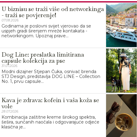
U biznisu se traži više od networkinga
- traži se povjerenje!
07.08.2026.
Godinama je poslovni svijet vjerovao da se
uspjeh gradi širenjem mreže kontakata -
networkingom. Upoznaj prave...
Dog Line: preslatka limitirana
capsule kolekcija za pse
31.07.2026.
Modni dizajner Stjepan Čuka, osnivač brenda
STJ Design, predstavlja DOG LINE – Collection
No. 1, prvu capsule...
Kava je zdrava: kofein i vaša koža se
vole
28.07.2026.
Kombinacija zaštitne kreme širokog spektra,
šešira, sunčanih naočala i odgovarajuće odjeće
klasična je...