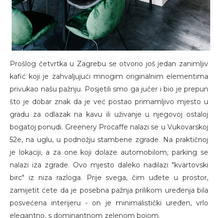
Prošlog četvrtka u Zagrebu se otvorio još jedan zanimljiv
kafić koji je zahvaljujući mnogim originalnim elementima
privukao našu pažnju. Posjetili smo ga jučer i bio je prepun
što je dobar znak da je već postao primamljivo mjesto u
gradu za odlazak na kavu ili uživanje u njegovoj ostaloj
bogatoj ponudi. Greenery Procaffe nalazi se u Vukovarskoj
52e, na uglu, u podnožju stambene zgrade. Na praktičnoj
je lokaciji, a za one koji dolaze automobilom, parking se
nalazi iza zgrade. Ovo mjesto daleko nadilazi "kvartovski
birc" iz niza razloga. Prije svega, čim uđete u prostor,
zamijetit ćete da je posebna pažnja prilikom uređenja bila
posvećena interijeru - on je minimalistički uređen, vrlo
elegantno, s dominantnom zelenom bojom.