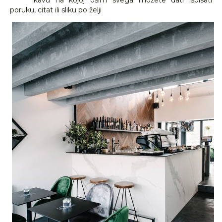
kavu na kojoj osim svega možete dati ispisati
poruku, citat ili sliku po želji