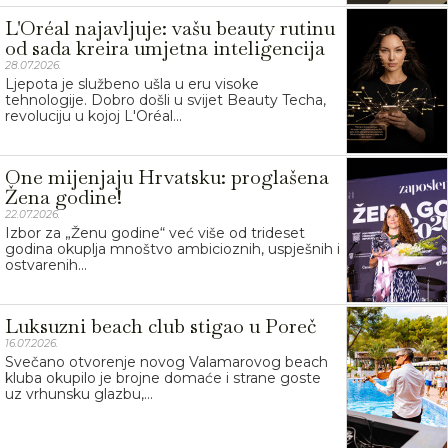
L'Oréal najavljuje: vašu beauty rutinu
od sada kreira umjetna inteligencija
28.07.2026.
Ljepota je službeno ušla u eru visoke
tehnologije. Dobro došli u svijet Beauty Techa,
revoluciju u kojoj L'Oréal...
One mijenjaju Hrvatsku: proglašena
Žena godine!
22.07.2026.
Izbor za „Ženu godine“ već više od trideset
godina okuplja mnoštvo ambicioznih, uspješnih i
ostvarenih...
Luksuzni beach club stigao u Poreč
16.07.2026.
Svečano otvorenje novog Valamarovog beach
kluba okupilo je brojne domaće i strane goste
uz vrhunsku glazbu,...