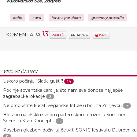
Vukovarska 52e, Zagreb
kafic
kava
kava s porukom
greenery procaffe
13
KOMENTARA
PRIKAŽI
PRIJAVA
ISPIS
VEZANI ČLANCI
Uskoro počinju "Slatki gušti"!
14
Počinje adventska čarolija: što nam sve donose najljepše
zagrebačke lokacije
2
Ne propustite kušati veganske fritule u boji na Zrinjevcu
7
Bili smo na ekskluzivnom parfemskom druženju Summer
Secret u Stan Konceptu
5
Poseban glazbeni doživljaj: četvrti SONIC festival u Dubrovniku
0