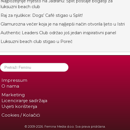
Najpoželjnije mjesto na Jadranu: Split postaje bogatiji za
luksuzni beach club
Raj za njuškice: Dogs’ Café stigao u Split!
Glamurozna večer koja je na najljepši način otvorila ljeto u Istri
Authentic Leaders Club održao još jedan inspirativni panel
Luksuzni beach club stigao u Poreč
Impressum
O nama
Marketing
Licenciranje sadržaja
Uvjeti korištenja
Cookies / Kolačići
© 2009-2026. Femina Media d.o.o. Sva prava pridržana.