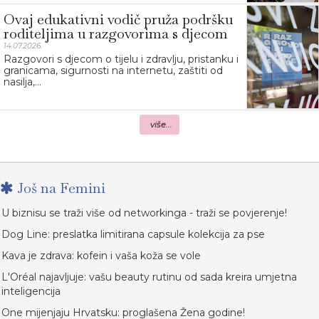
Ovaj edukativni vodič pruža podršku
roditeljima u razgovorima s djecom
14.07.2026.
Razgovori s djecom o tijelu i zdravlju, pristanku i
granicama, sigurnosti na internetu, zaštiti od
nasilja,...
više...
Još na Femini
U biznisu se traži više od networkinga - traži se povjerenje!
Dog Line: preslatka limitirana capsule kolekcija za pse
Kava je zdrava: kofein i vaša koža se vole
L'Oréal najavljuje: vašu beauty rutinu od sada kreira umjetna
inteligencija
One mijenjaju Hrvatsku: proglašena Žena godine!