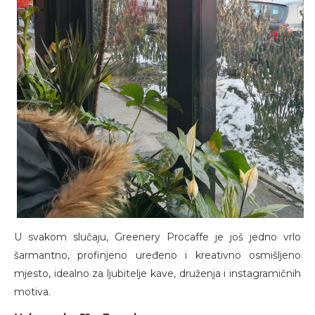
U svakom slučaju, Greenery Procaffe je još jedno vrlo
šarmantno, profinjeno uređeno i kreativno osmišljeno
mjesto, idealno za ljubitelje kave, druženja i instagramičnih
motiva.