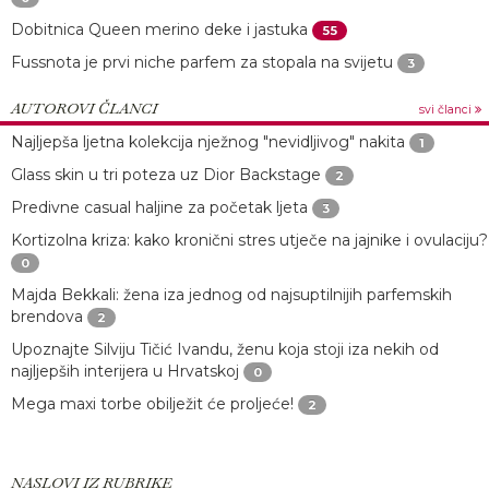
Dobitnica Queen merino deke i jastuka
55
Fussnota je prvi niche parfem za stopala na svijetu
3
AUTOROVI ČLANCI
svi članci
Najljepša ljetna kolekcija nježnog "nevidljivog" nakita
1
Glass skin u tri poteza uz Dior Backstage
2
Predivne casual haljine za početak ljeta
3
Kortizolna kriza: kako kronični stres utječe na jajnike i ovulaciju?
0
Majda Bekkali: žena iza jednog od najsuptilnijih parfemskih
brendova
2
Upoznajte Silviju Tičić Ivandu, ženu koja stoji iza nekih od
najljepših interijera u Hrvatskoj
0
Mega maxi torbe obilježit će proljeće!
2
NASLOVI IZ RUBRIKE