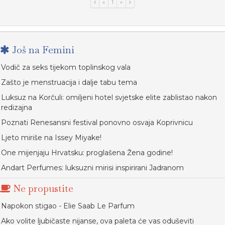
«
1
»
Još na Femini
Vodič za seks tijekom toplinskog vala
Zašto je menstruacija i dalje tabu tema
Luksuz na Korčuli: omiljeni hotel svjetske elite zablistao nakon
redizajna
Poznati Renesansni festival ponovno osvaja Koprivnicu
Ljeto miriše na Issey Miyake!
One mijenjaju Hrvatsku: proglašena Žena godine!
Andart Perfumes: luksuzni mirisi inspirirani Jadranom
Ne propustite
Napokon stigao - Elie Saab Le Parfum
Ako volite ljubičaste nijanse, ova paleta će vas oduševiti