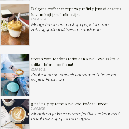
Dalgona coffee: recept za prefini pjenasti desert s
kavom koji je zaludio svijet
07.04.2020.
Mnogi fenomeni postaju popularnima
zahvaljujući društvenim mrežama...
Sretan vam Međunarodni dan kave - evo zašto je
toliko dobra i omiljena!
01.10.2019.
Znate li da su najveći konzumenti kave na
svijetu Finci i da...
5 načina pripreme kave kod kuće i u uredu
11.06.2019.
Mnogima je kava nezamjenjivi svakodnevni
ritual bez kojeg se ne mogu...