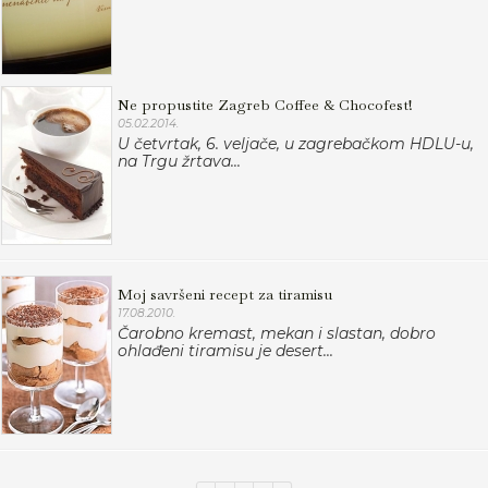
Ne propustite Zagreb Coffee & Chocofest!
05.02.2014.
U četvrtak, 6. veljače, u zagrebačkom HDLU-u,
na Trgu žrtava...
Moj savršeni recept za tiramisu
17.08.2010.
Čarobno kremast, mekan i slastan, dobro
ohlađeni tiramisu je desert...