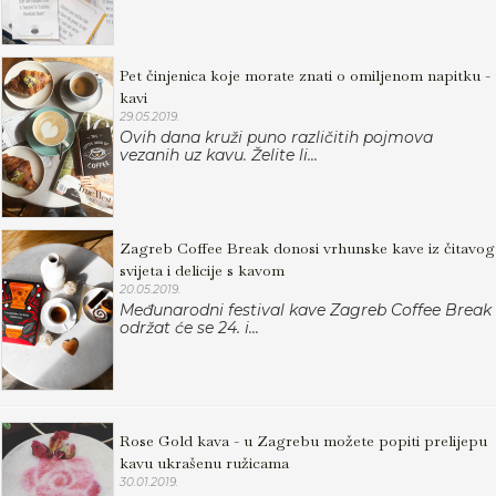
Pet činjenica koje morate znati o omiljenom napitku -
kavi
29.05.2019.
Ovih dana kruži puno različitih pojmova
vezanih uz kavu. Želite li...
Zagreb Coffee Break donosi vrhunske kave iz čitavog
svijeta i delicije s kavom
20.05.2019.
Međunarodni festival kave Zagreb Coffee Break
održat će se 24. i...
Rose Gold kava - u Zagrebu možete popiti prelijepu
kavu ukrašenu ružicama
30.01.2019.