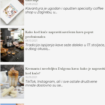
darivanje
12.08.2022.
Kavantura je ugodan i opušten specialty coffee
shop u Zagrebu, u...
Kako kod kuće napraviti savršenu kavu poput
profesionalca
06.10.2021.
Tradicija ispijanja kave seže daleko u 17. stoljeće,
a zbog okusa,...
Kremasta i neodoljiva Dalgona kava: kako je napraviti
kod kuće?
16.09.2021.
TikTok, Instagram, ali i sve ostale društvene
mreže doslovno su se...