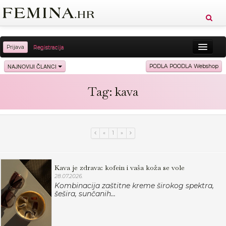
Prijava
Registracija
Sreća
Ljepota
Zdravlje
Vitkost
NAJNOVIJI ČLANCI
PODLA POODLA Webshop
Moda
Ljubav
Relax
Putovanja
Recepti
Tag: kava
Proizvodi
Knjige
Cool
«
1
»
Kava je zdrava: kofein i vaša koža se vole
28.07.2026.
Kombinacija zaštitne kreme širokog spektra,
šešira, sunčanih...