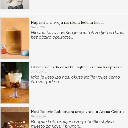
Napravite si svoju savršenu ledenu kavu!
04.08.2025.
Hladna kava savršen je napitak za ljetne dane,
bez obzira opuštate...
Glavna zvijezda deserta: najfiniji kremasti espresso!
27.09.2024.
Iako je ljeto iza nas, okuse Italije voljet ćemo
čitavu godinu....
Novi Boogie Lab otvara svoja vrata u Arena Centru
16.02.2024.
Boogile Lab, omiljeno zagrebačko stylish
mjesto za kavu i brunch...