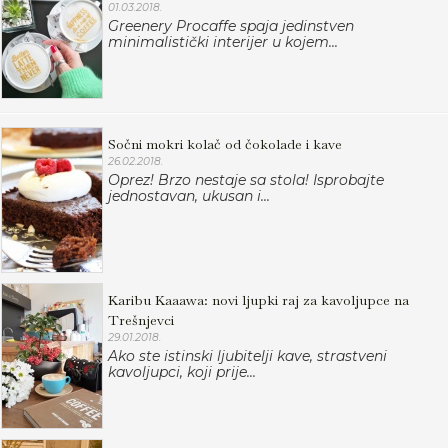
01.03.2018.
Greenery Procaffe spaja jedinstven
minimalistički interijer u kojem...
Sočni mokri kolač od čokolade i kave
26.02.2018.
Oprez! Brzo nestaje sa stola! Isprobajte
jednostavan, ukusan i...
Karibu Kaaawa: novi ljupki raj za kavoljupce na
Trešnjevci
29.01.2018.
Ako ste istinski ljubitelji kave, strastveni
kavoljupci, koji prije...