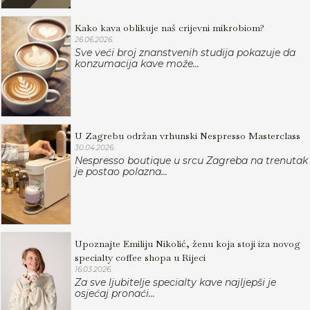
Kako kava oblikuje naš crijevni mikrobiom?
26.06.2026.
Sve veći broj znanstvenih studija pokazuje da
konzumacija kave može...
U Zagrebu održan vrhunski Nespresso Masterclass
30.04.2026.
Nespresso boutique u srcu Zagreba na trenutak
je postao polazna...
Upoznajte Emiliju Nikolić, ženu koja stoji iza novog
specialty coffee shopa u Rijeci
16.03.2026.
Za sve ljubitelje specialty kave najljepši je
osjećaj pronaći...