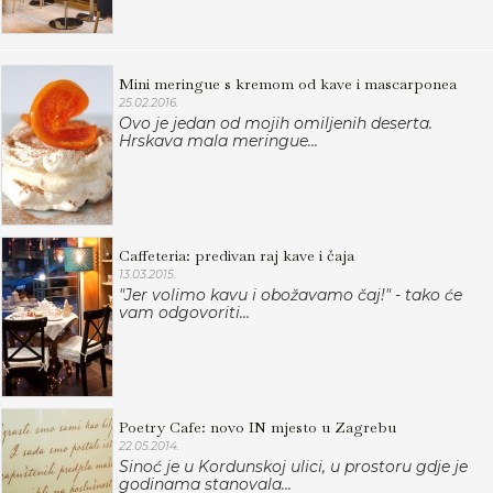
Mini meringue s kremom od kave i mascarponea
25.02.2016.
Ovo je jedan od mojih omiljenih deserta.
Hrskava mala meringue...
Caffeteria: predivan raj kave i čaja
13.03.2015.
"Jer volimo kavu i obožavamo čaj!" - tako će
vam odgovoriti...
Poetry Cafe: novo IN mjesto u Zagrebu
22.05.2014.
Sinoć je u Kordunskoj ulici, u prostoru gdje je
godinama stanovala...