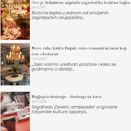
Ovo je definitivno najslađa zagrebačka božićna bajka
28.11.2017.
Božićna bajka u jednom od omiljenih
zagrebačkih okupljališta…
Novo ruho kafića Finjak: retro romantični šarm koji
ćete obožavati
03.10.2017.
„Jako volimo uređivati prostore i kako se
godinama u obitelji...
Najljepša druženja - druženja uz kavu
08.12.2016.
Segafredo Zanetti, ambasador originalne
talijanske kulture ispijanja...