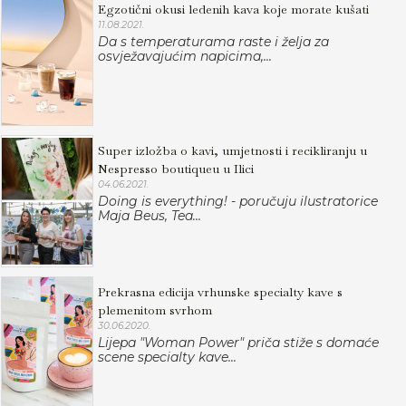
Egzotični okusi ledenih kava koje morate kušati
11.08.2021.
Da s temperaturama raste i želja za
osvježavajućim napicima,...
Super izložba o kavi, umjetnosti i recikliranju u
Nespresso boutiqueu u Ilici
04.06.2021.
Doing is everything! - poručuju ilustratorice
Maja Beus, Tea...
Prekrasna edicija vrhunske specialty kave s
plemenitom svrhom
30.06.2020.
Lijepa "Woman Power" priča stiže s domaće
scene specialty kave...