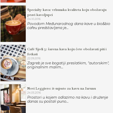
Specialty kava: vrhunska kvaliteta koju obožavaju
pravi kavoljupci
04.10.2016.
Povodom Međunarodnog dana kave u bio&bio
cafeu predstavljena je...
Café Sjedi 5: šarena kava koju ćete obožavati piti i
fotkati
22.09.2016.
Zagreb je sve bogatiji preslatkim, "autorskim",
originalnim malim...
Novi Leggiero: it-mjesto za kavu na Jarunu
24.05.2016.
Prostori u kojem odlazimo na kavu i druženje
danas su postali puno...