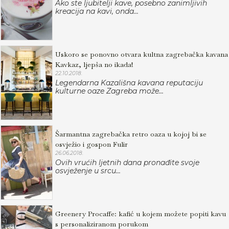
Ako ste ljubitelji kave, posebno zanimljivih
kreacija na kavi, onda...
Uskoro se ponovno otvara kultna zagrebačka kavana
Kavkaz, ljepša no ikada!
22.10.2018.
Legendarna Kazališna kavana reputaciju
kulturne oaze Zagreba može...
Šarmantna zagrebačka retro oaza u kojoj bi se
osvježio i gospon Fulir
26.06.2018.
Ovih vrućih ljetnih dana pronađite svoje
osvježenje u srcu...
Greenery Procaffe: kafić u kojem možete popiti kavu
s personaliziranom porukom