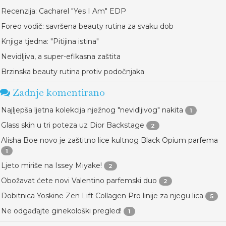
Recenzija: Cacharel "Yes I Am" EDP
Foreo vodič: savršena beauty rutina za svaku dob
Knjiga tjedna: "Pitijina istina"
Nevidljiva, a super-efikasna zaštita
Brzinska beauty rutina protiv podočnjaka
Zadnje komentirano
Najljepša ljetna kolekcija nježnog "nevidljivog" nakita
1
Glass skin u tri poteza uz Dior Backstage
2
Alisha Boe novo je zaštitno lice kultnog Black Opium parfema
1
Ljeto miriše na Issey Miyake!
2
Obožavat ćete novi Valentino parfemski duo
2
Dobitnica Yoskine Zen Lift Collagen Pro linije za njegu lica
5
Ne odgađajte ginekološki pregled!
1