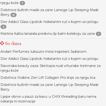
njegu kože
1
Dobitnice kultnih maski za usne Laneige Lip Sleeping Mask
Berry
8
Dior Addict Glass Lipstick: hidratantni ruž o kojem svi pričaju
3
Martina Kallos lansirala predivnu lip balm kolekciju za usne
1
60 dana
Andart Perfumes: luksuzni mirisi inspirirani Jadranom
Dior Addict Glass Lipstick: hidratantni ruž o kojem svi pričaju
Slavonska beauty oaza: Skintopia nudi vrhunske tretmane za
njegu kože
Dobitnica Yoskine Zen Lift Collagen Pro linije za njegu lica
Dobitnice kultnih maski za usne Laneige Lip Sleeping Mask
Berry
Lijepe obrve u pauzi za kavu: u CHIX threading baru nema
čekanja ni rezervacije