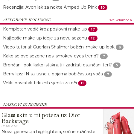
Recenzija: Avon lak za nokte Amped Up Pink
10
AUTOROVE KOLUMNE
sve kolumne
Kompletan vodič kroz poslovni make-up
17
Najljepše make-up ideje za novu sezonu
12
Video tutorial: Guerlain Shalimar božićni make-up look
8
Kako se ove sezone nosi smokey-eyes trend?
7
Brončani look: kako istaknuti i zadržati osunčani ten?
5
Berry lips: IN su usne u bojama bobičastog voća
7
Veliki povratak tirkiznih sjenila za oči
11
NASLOVI IZ RUBRIKE
Glass skin u tri poteza uz Dior
Backstage
03.08.2026.
Nova generacija highlightera, sočne ružičaste