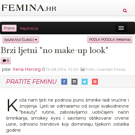
Prijava
Registracija
Sreća
Ljepota
Zdravlje
Vitkost
NAJNOVIJI ČLANCI
PODLA POODLA Webshop
Brzi ljetni "no make-up look"
Moda
Ljubav
Relax
Putovanja
Recepti
9
Proizvodi
Knjige
Cool
piše:
Irena Herceg
19.08.2014. 10:00
Foto: Guerlain Press
PRATITE FEMINU
K
oža nam ljeti ne podnosi puno šminke radi vrućine i
znojenja. Ljeti se odmaramo od svoje svakodnevne
"beauty" rutine, zaboravljamo uobičajeni način
šminkanja, smokey eyes i savršeno oblikovane crvene
usne, odnosno trendove koji dominiraju tijekom ostatka
godine