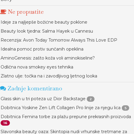
Ne propustite
Ideje za najljepše božićne beauty poklone
Beauty look tjedna: Salma Hayek u Cannesu
Recenzija: Avon Today Tomorrow Always This Love EDP
Idealna pomoć protiv sunčanih opeklina
AminoGenesis: zašto koža voli aminokiseline?
Odlična nova smokey eyes tehnika
Zlatno ulje: točka na i zavodljivog ljetnog looka
Zadnje komentirano
Glass skin u tri poteza uz Dior Backstage
2
Dobitnica Yoskine Zen Lift Collagen Pro linije za njegu lica
5
Dobitnica Femina torbe za plažu prepune prekrasnih proizvoda
16
Slavonska beauty oaza: Skintopia nudi vrhunske tretmane za