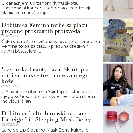
U današnjem ubrzanom ritmu života,
tradicionalni koncepti ljepote koji zahtijevaju
planiranje i naručivanje...
Dobitnica Femina torbe za plažu
prepune prekrasnih proizvoda
06.07.2026.
Čeka vas nešto savršeno za ovo ljeto - preslatka
Femina torba za plažu - prepuna predivnih
ljetnih bestselera i...
Slavonska beauty oaza: Skintopia
nudi vrhunske tretmane za njegu
kože
03.07.2026.
U Slavoniji je otvorena Skintopia – studio za
njegu kože koji donosi suvremen, promišljen i
individualiziran...
Dobitnice kultnih maski za usne
Laneige Lip Sleeping Mask Berry
02.07.2026.
Laneige Lip Sleeping Mask Berry kultna je