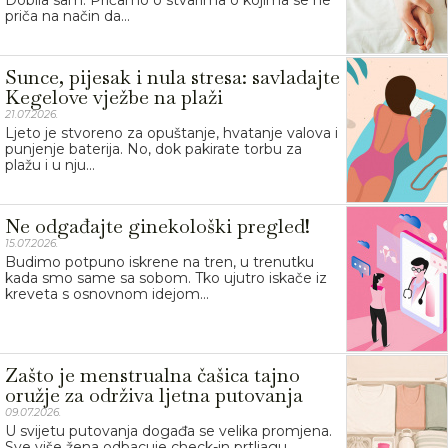
Dobila sam. Pričamo o stvarima o kojima se ne
priča na način da...
Sunce, pijesak i nula stresa: savladajte
Kegelove vježbe na plaži
21.07.2026.
Ljeto je stvoreno za opuštanje, hvatanje valova i
punjenje baterija. No, dok pakirate torbu za
plažu i u nju...
Ne odgađajte ginekološki pregled!
15.07.2026.
Budimo potpuno iskrene na tren, u trenutku
kada smo same sa sobom. Tko ujutro iskače iz
kreveta s osnovnom idejom...
Zašto je menstrualna čašica tajno
oružje za održiva ljetna putovanja
09.07.2026.
U svijetu putovanja događa se velika promjena.
Sve više žena odbacuje check-in prtljagu,