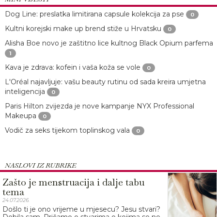
Dog Line: preslatka limitirana capsule kolekcija za pse
0
Kultni korejski make up brend stiže u Hrvatsku
0
Alisha Boe novo je zaštitno lice kultnog Black Opium parfema
1
Kava je zdrava: kofein i vaša koža se vole
0
L'Oréal najavljuje: vašu beauty rutinu od sada kreira umjetna
inteligencija
0
Paris Hilton zvijezda je nove kampanje NYX Professional
Makeupa
0
Vodič za seks tijekom toplinskog vala
0
NASLOVI IZ RUBRIKE
Zašto je menstruacija i dalje tabu
tema
24.07.2026.
Došlo ti je ono vrijeme u mjesecu? Jesu stvari?