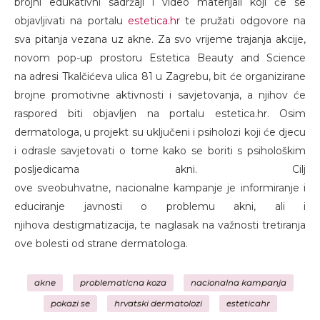
brojni edukativni sadržaji i video materijali koji će se
objavljivati na portalu
estetica.hr
te pružati odgovore na
sva pitanja vezana uz akne. Za svo vrijeme trajanja akcije,
novom pop-up prostoru Estetica Beauty and Science
na adresi Tkalčićeva ulica 81 u Zagrebu, bit će organizirane
brojne promotivne aktivnosti i savjetovanja, a njihov će
raspored biti objavljen na portalu estetica.hr. Osim
dermatologa, u projekt su uključeni i psiholozi koji će djecu
i odrasle savjetovati o tome kako se boriti s psihološkim
posljedicama akni. Cilj
ove sveobuhvatne, nacionalne kampanje je informiranje i
educiranje javnosti o problemu akni, ali i
njihova destigmatizacija, te naglasak na važnosti tretiranja
ove bolesti od strane dermatologa.
akne
problematicna koza
nacionalna kampanja
pokazi se
hrvatski dermatolozi
esteticahr