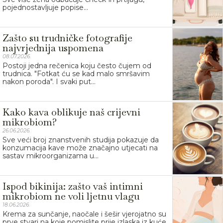
pojednostavljuje popise...
Zašto su trudničke fotografije
najvrjednija uspomena
08.07.2026.
Postoji jedna rečenica koju često čujem od
trudnica. "Fotkat ću se kad malo smršavim
nakon poroda". I svaki put...
Kako kava oblikuje naš crijevni
mikrobiom?
26.06.2026.
Sve veći broj znanstvenih studija pokazuje da
konzumacija kave može značajno utjecati na
sastav mikroorganizama u...
Ispod bikinija: zašto vaš intimni
mikrobiom ne voli ljetnu vlagu
18.06.2026.
Krema za sunčanje, naočale i šešir vjerojatno su
prve stvari na koje pomislite prije izlaska iz kuće