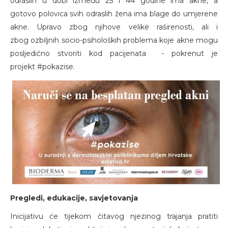
odraslih u dobi između 25 i 44 godine ima akne, a
gotovo polovica svih odraslih žena ima blage do umjerene
akne. Upravo zbog njihove velike raširenosti, ali i
zbog ozbiljnih socio-psiholoških problema koje akne mogu
posljedično stvoriti kod pacijenata - pokrenut je
projekt #pokazise.
Pregledi, edukacije, savjetovanja
Inicijativu će tijekom čitavog njezinog trajanja pratiti