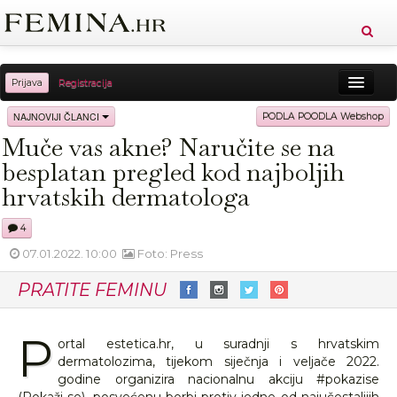
Prijava
Registracija
Sreća
Ljepota
Zdravlje
Vitkost
NAJNOVIJI ČLANCI
PODLA POODLA Webshop
Muče vas akne? Naručite se na
Moda
Ljubav
Relax
Putovanja
Recepti
besplatan pregled kod najboljih
Proizvodi
Knjige
Cool
hrvatskih dermatologa
4
07.01.2022. 10:00
Foto: Press
PRATITE FEMINU
P
ortal estetica.hr, u suradnji s hrvatskim
dermatolozima, tijekom siječnja i veljače 2022.
godine organizira nacionalnu akciju #pokazise