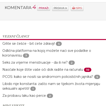
4
KOMENTARA
PRIKAŽI
PRIJAVA
ISPIS
VEZANI ČLANCI
Grlite se češće - bit ćete zdraviji!
5
Odlična platforma na kojoj možete naći sve podatke o
koronavirisu
7
Seks za vrijeme menstruacije - da ili ne?
2
Naočale koje štite vaše oči dok radite na računalu
10
PCOS: kako se nositi sa sindromom policističnih jajnika?
5
Libido nije konstanta: zašto nam se tijekom života mijenjaju
seksualni apetiti!
1
Za probavu laku kao perce
2
MINI VIJESTI