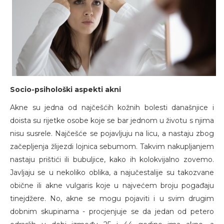
Socio-psihološki aspekti akni
Akne su jedna od najčešćih kožnih bolesti današnjice i
doista su rijetke osobe koje se bar jednom u životu s njima
nisu susrele. Najčešće se pojavljuju na licu, a nastaju zbog
začepljenja žlijezdi lojnica sebumom. Takvim nakupljanjem
nastaju prištići ili bubuljice, kako ih kolokvijalno zovemo.
Javljaju se u nekoliko oblika, a najučestalije su takozvane
obične ili akne vulgaris koje u najvećem broju pogađaju
tinejdžere. No, akne se mogu pojaviti i u svim drugim
dobnim skupinama - procjenjuje se da jedan od petero