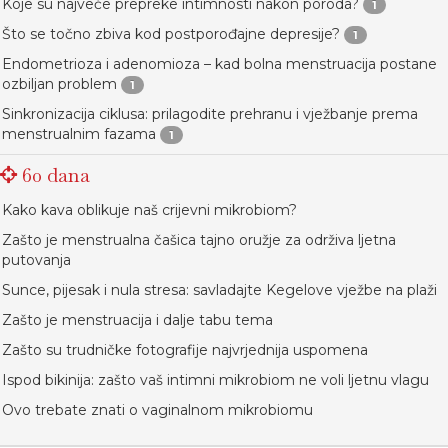
Koje su najveće prepreke intimnosti nakon poroda?
1
Što se točno zbiva kod postporođajne depresije?
1
Endometrioza i adenomioza – kad bolna menstruacija postane
ozbiljan problem
1
Sinkronizacija ciklusa: prilagodite prehranu i vježbanje prema
menstrualnim fazama
1
60 dana
Kako kava oblikuje naš crijevni mikrobiom?
Zašto je menstrualna čašica tajno oružje za održiva ljetna
putovanja
Sunce, pijesak i nula stresa: savladajte Kegelove vježbe na plaži
Zašto je menstruacija i dalje tabu tema
Zašto su trudničke fotografije najvrjednija uspomena
Ispod bikinija: zašto vaš intimni mikrobiom ne voli ljetnu vlagu
Ovo trebate znati o vaginalnom mikrobiomu