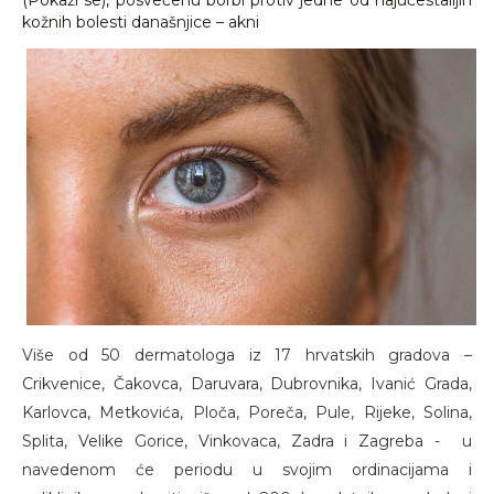
(Pokaži se), posvećenu borbi protiv jedne od najučestalijih
kožnih bolesti današnjice – akni
Više od 50 dermatologa iz 17 hrvatskih gradova –
Crikvenice, Čakovca, Daruvara, Dubrovnika, Ivanić Grada,
Karlovca, Metkovića, Ploča, Poreča, Pule, Rijeke, Solina,
Splita, Velike Gorice, Vinkovaca, Zadra i Zagreba - u
navedenom će periodu u svojim ordinacijama i