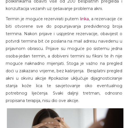
poliklinikama obaviti više od 200 besplatnih pregleda i
konzultacija vezanih uz rješavanje problema akni.
Termin je moguće rezervirati putem
linka
, a rezervacije će
biti otvorene sve do popunjavanja predviđenog broja
termina. Nakon prijave i uspješne rezervacije, obavijest o
potvrdi termina bit će poslana na mail adresu navedenu u
prijavnom obrascu. Prijave su moguće po sistemu jedna
osoba-jedan termin, a dobiveni termini su fiksni te ih nije
moguće naknadno mijenjati. Stoga je važno na pregled
doći u zakazano vrijeme, bez kašnjenja. Besplatni pregled
akni u okviru akcije #pokazise uključuje dijagnosticiranje
stanja kože lica te savjetovanje oko eventualnog
potrebnog liječenja. Svaki daljnji tretman, odnosno
propisana terapija, nisu dio ove akcije.