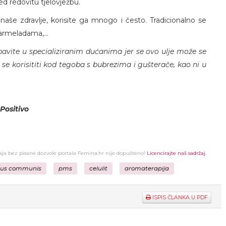
red redovitu tjelovježbu.
aše zdravlje, korisite ga mnogo i često. Tradicionalno se
marmeladama,...
avite u specializiranim dućanima jer se ovo ulje može se
e se korisititi kod tegoba s bubrezima i gušterače, kao ni u
Positivo
žaja bez pisane dozvole portala Femina.hr nije dopušteno!
Licencirajte naš sadržaj.
rus communis
pms
celulit
aromaterapija
ISPIS ČLANKA U PDF