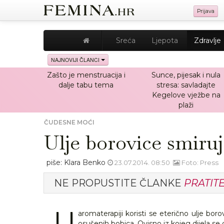
Prijava
Sreća
Ljepota
Zdravlje
NAJNOVIJI ČLANCI
Zašto je menstruacija i
Sunce, pijesak i nula
dalje tabu tema
stresa: savladajte
Kegelove vježbe na
plaži
ČUDESNE MOĆI
Ulje borovice smiruj
piše: Klara Benko
23.07.2014. 08:50
Foto: Press
NE PROPUSTITE ČLANKE
PRATIT
U
aromaterapiji koristi se eterično ulje boro
osušenih bobica. Ovisno iz kojeg dijela se dob