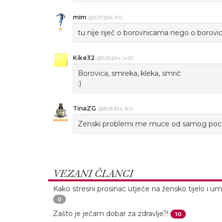
mim
@25.07.2014. 11:15
tu nije riječ o borovnicama nego o borovic
Kike32
@15.09.2014. 14:50
Borovica, smreka, kleka, smrič
:)
TinaZG
@28.09.2014. 16:15
Zenski problemi me muce od samog poce
VEZANI ČLANCI
Kako stresni prosinac utječe na žensko tijelo i um
0
Zašto je ječam dobar za zdravlje?!
10