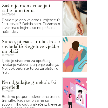
Zašto je menstruacija i
dalje tabu tema
24.07.2026.
Došlo ti je ono vrijeme u mjesecu?
Jesu stvari? Dobila sam. Pričamo o
stvarima o kojima se ne priča na
način da...
Sunce, pijesak i nula stresa:
savladajte Kegelove vježbe
na plaži
21.07.2026.
Ljeto je stvoreno za opuštanje,
hvatanje valova i punjenje baterija.
No, dok pakirate torbu za plažu i u
nju...
Ne odgađajte ginekološki
pregled!
15.07.2026.
Budimo potpuno iskrene na tren, u
trenutku kada smo same sa
sobom. Tko ujutro iskače iz kreveta