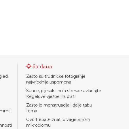
60 dana
gled!
Zašto su trudničke fotografije
najvrjednija uspomena
Sunce, pijesak i nula stresa: savladajte
Kegelove vježbe na plaži
Zašto je menstruacija i dalje tabu
Summit
tema
Ovo trebate znati o vaginalnom
mnosti
mikrobiomu