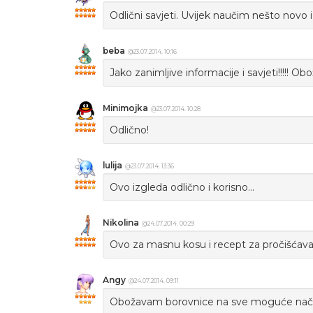
Odlični savjeti. Uvijek naučim nešto novo i
beba
@23.07.2014. 10:16
Jako zanimljive informacije i savjeti!!!!! O
Minimojka
@23.07.2014. 10:28
Odlično!
lulija
@23.07.2014. 13:36
Ovo izgleda odlično i korisno...
Nikolina
@24.07.2014. 00:29
Ovo za masnu kosu i recept za pročišćavan
Angy
@24.07.2014. 09:11
Obožavam borovnice na sve moguće načine,