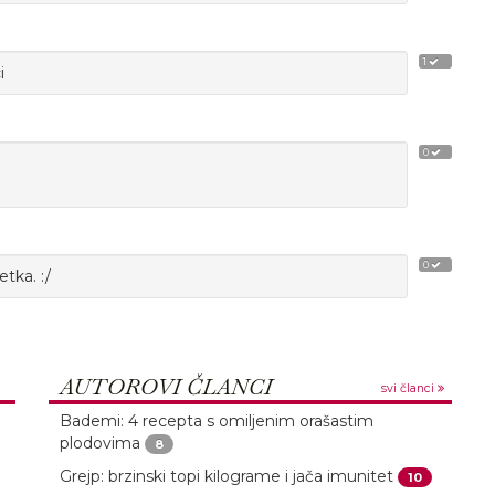
1
i
0
0
tka. :/
AUTOROVI ČLANCI
svi članci
Bademi: 4 recepta s omiljenim orašastim
plodovima
8
Grejp: brzinski topi kilograme i jača imunitet
10