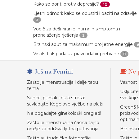
Kako se boriti protiv depresije?
12
Ljetni odmori: kako se opustiti i paziti na zdravlje
3
Vodič za dešifriranje intimnih simptoma i
pronalaženje rješenja
2
Brzinski adut za maksimum proljetne energije
Visoki tlak pada uz pravi odabir prehrane
0
Još na Femini
Ne p
Zašto je menstruacija i dalje tabu
Važnost 
tema
Uključite
Sunce, pijesak i nula stresa:
sve koji
savladajte Kegelove vježbe na plaži
Green&Mo
Ne odgađajte ginekološki pregled!
proizvodi
optimalno
Zašto je menstrualna čašica tajno
oružje za održiva ljetna putovanja
Brzinski 
Zašto su trudničke fotografije
Zašto je