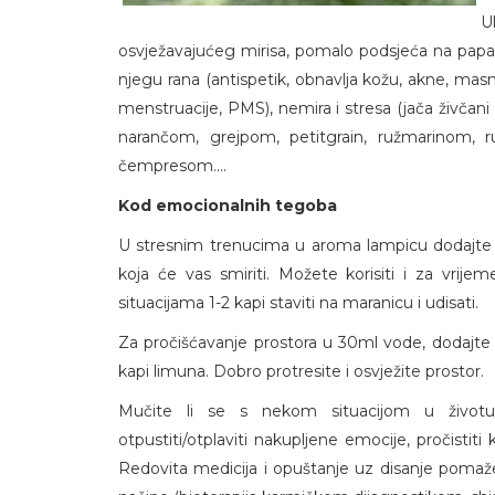
U
osvježavajućeg mirisa, pomalo podsjeća na papar. K
njegu rana (antispetik, obnavlja kožu, akne, masn
menstruacije, PMS), nemira i stresa (jača živčan
narančom, grejpom, petitgrain, ružmarinom, r
čempresom....
Kod emocionalnih tegoba
U stresnim trenucima u aroma lampicu dodajte 6
koja će vas smiriti. Možete korisiti i za vrije
situacijama 1-2 kapi staviti na maranicu i udisati.
Za pročišćavanje prostora u 30ml vode, dodajte 
kapi limuna. Dobro protresite i osvježite prostor.
Mučite li se s nekom situacijom u životu
otpustiti/otplaviti nakupljene emocije, pročisti
Redovita medicija i opuštanje uz disanje pomaže,