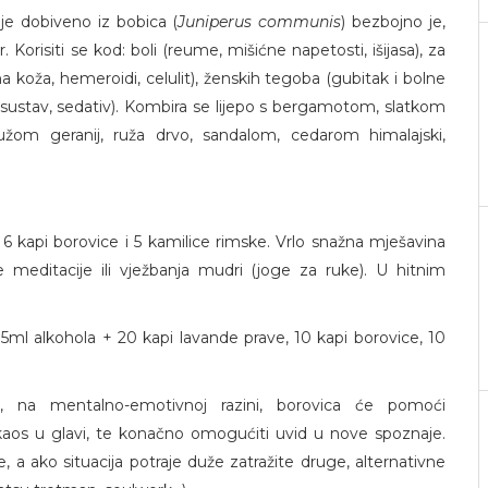
lje dobiveno iz bobica (
Juniperus communis
) bezbojno je,
orisiti se kod: boli (reume, mišićne napetosti, išijasa), za
a koža, hemeroidi, celulit), ženskih tegoba (gubitak i bolne
i sustav, sedativ). Kombira se lijepo s bergamotom, slatkom
užom geranij, ruža drvo, sandalom, cedarom himalajski,
 kapi borovice i 5 kamilice rimske. Vrlo snažna mješavina
me meditacije ili vježbanja mudri (joge za ruke). U hitnim
5ml alkohola + 20 kapi lavande prave, 10 kapi borovice, 10
, na mentalno-emotivnoj razini, borovica će pomoći
ti kaos u glavi, te konačno omogućiti uvid u nove spoznaje.
 a ako situacija potraje duže zatražite druge, alternativne