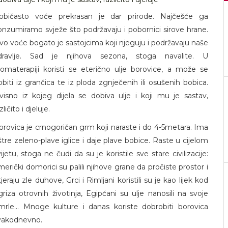
običasto voće prekrasan je dar prirode. Najčešće ga
onzumiramo svježe što podržavaju i pobornici sirove hrane.
vo voće bogato je sastojcima koji njeguju i podržavaju naše
dravlje. Sad je njihova sezona, stoga navalite. U
romaterapiji koristi se eterično ulje borovice, a može se
obiti iz grančica te iz ploda zgnječenih ili osušenih bobica.
visno iz kojeg dijela se dobiva ulje i koji mu je sastav,
zličito i djeluje.
orovica je crnogoričan grm koji naraste i do 4-5metara. Ima
štre zeleno-plave iglice i daje plave bobice. Raste u cijelom
ijetu, stoga ne čudi da su je koristile sve stare civilizacije:
merički domorici su palili njihove grane da pročiste prostor i
jeraju zle duhove, Grci i Rimljani koristili su je kao lijek kod
griza otrovnih životinja, Egipćani su ulje nanosili na svoje
mrle... Mnoge kulture i danas koriste dobrobiti borovica
vakodnevno.