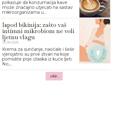
pokazuje da konzumacija kave
može značajno utjecati na sastav
mikroorganizama u...
Ispod bikinija: zašto vaš
intimni mikrobiom ne voli
ljetnu vlagu
18.06.2026.
Krema za sunčanje, naočale i šešir
vjerojatno su prve stvari na koje
pomislite prije izlaska iz kuće ljeti.
No,...
više...