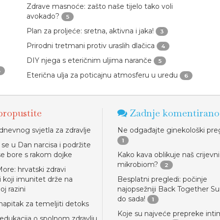
Zdrave masnoće: zašto naše tijelo tako voli
avokado?
5
Plan za proljeće: sretna, aktivna i jaka!
3
Prirodni tretmani protiv uraslih dlačica
4
DIY njega s eteričnim uljima naranče
5
8
Eterična ulja za poticajnu atmosferu u uredu
6
ropustite
Zadnje komentirano
dnevnog svjetla za zdravlje
Ne odgađajte ginekološki pre
1
 se u Dan narcisa i podržite
 se bore s rakom dojke
Kako kava oblikuje naš crijevni
mikrobiom?
2
re: hrvatski zdravi
 koji imunitet drže na
Besplatni pregledi: počinje
j razini
najopsežniji Back Together 
do sada!
1
napitak za temeljiti detoks
Koje su najveće prepreke inti
 edukacija o spolnom zdravlju