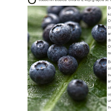
B
k
O
z
a
d
O
ra
B
o
sv
a
ot
u
u
s