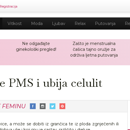
Registracija
Vitkost
Moda
Ljubav
Relax
Putovanja
Re
Ne odgađajte
Zašto je menstrualna
ginekološki pregled!
čašica tajno oružje za
održiva ljetna putovanja
e PMS i ubija celulit
E FEMINU
vice, a može se dobiti iz grančica te iz ploda zgnječenih ili
iva ulje i koji mu je sastav, različito i djeluje