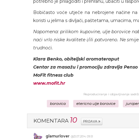
potrebno je prilagoditi i prehranu, ubaciti u raspo
Bobičasto voće utječe na nebrojene načine na n
koristi u jelima s divljači, paštetama, umacima, 
Napomena: prilikom kupovine, ulje borovice nab
naći vrlo niske kvalitete i/ili patvoreno. Ne smij
trudnoći.
Klara Benko, obiteljski aromateraput
Centar za masažu i promociju zdravlja Penso 
MoFit fitness club
www.mofit.hr
Reproduciranje i objavljivanje sadr
borovica
etericno ulje borovice
junipe
10
KOMENTARA
PRIJAVA
glamurlover
@23.07.2014. 09:51