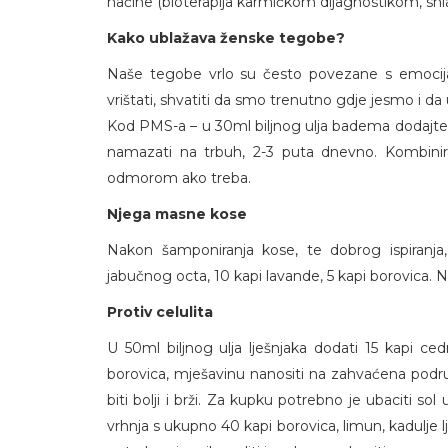
načine (bioterapija karmičkom dijagnostikom, shia
Kako ublažava ženske tegobe?
Naše tegobe vrlo su često povezane s emocijama.
vrištati, shvatiti da smo trenutno gdje jesmo i da
Kod PMS-a – u 30ml biljnog ulja badema dodajte 10 
namazati na trbuh, 2-3 puta dnevno. Kombinir
odmorom ako treba.
Njega masne kose
Nakon šamponiranja kose, te dobrog ispiranja
jabučnog octa, 10 kapi lavande, 5 kapi borovica. Ni
Protiv celulita
U 50ml biljnog ulja lješnjaka dodati 15 kapi ced
borovica, mješavinu nanositi na zahvaćena podru
biti bolji i brži. Za kupku potrebno je ubaciti so
vrhnja s ukupno 40 kapi borovica, limun, kadulje lj