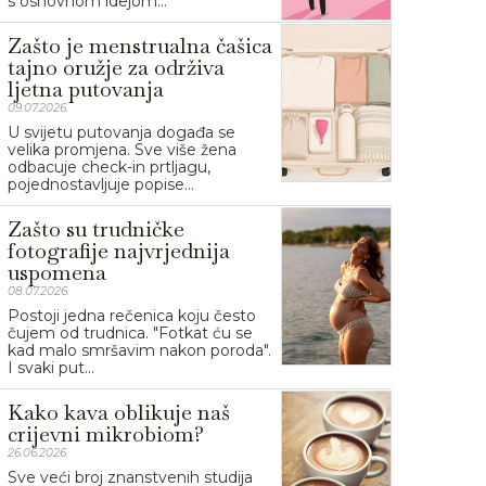
s osnovnom idejom...
Zašto je menstrualna čašica
tajno oružje za održiva
ljetna putovanja
09.07.2026.
U svijetu putovanja događa se
velika promjena. Sve više žena
odbacuje check-in prtljagu,
pojednostavljuje popise...
Zašto su trudničke
fotografije najvrjednija
uspomena
08.07.2026.
Postoji jedna rečenica koju često
čujem od trudnica. "Fotkat ću se
kad malo smršavim nakon poroda".
I svaki put...
Kako kava oblikuje naš
crijevni mikrobiom?
26.06.2026.
Sve veći broj znanstvenih studija