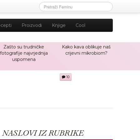
cepti
Proizvodi
Knjige
Cool
Zašto su trudničke
Kako kava oblikuje naš
fotografije najvrjednija
crijevni mikrobiom?
uspomena
10
NASLOVI IZ RUBRIKE