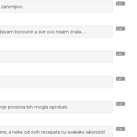
1
 zanimljivo.
0
božavam borovice a sve ovo nisam znala......
1
1
0
je prostora bih mogla isprobati.
0
 a neke od ovih recepata ću svakako iskoristiti!