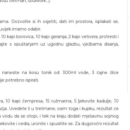
tsu tretman, soulwork...).
 Dozvolite si ih osjetiti, dati im prostora, isplakati se,
 uvijek imamo odabir.
kapi borovica, 10 kapi geranija, 2 kapi vetivera, protresti i
ajte s opuštanjem uz ugodnu glazbu, vježbama disanja,
, nanesite na kosu tonik od: 300ml vode, 3 čajne žlice
je potrebno ispirati.
ra, 10 kapi čempresa, 15 ružmarina, 5 ljekovite kadulje, 10
čja. Uvedete li u tretmane, osim toga i kupku, rezultat će
l u vodu da se otopi, i tek na kraju dodati mješavinu sojinog
ekovite i cedra, uronite i opusitite se. Za dugoročni rezultat