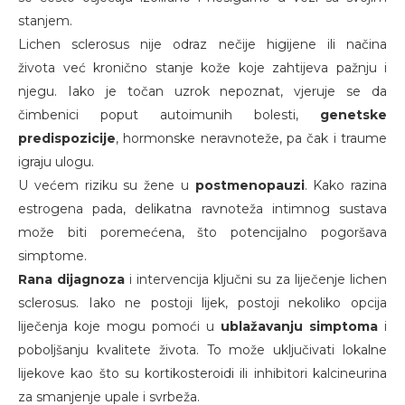
stanjem.
Lichen sclerosus nije odraz nečije higijene ili načina
života već kronično stanje kože koje zahtijeva pažnju i
njegu. Iako je točan uzrok nepoznat, vjeruje se da
čimbenici poput autoimunih bolesti,
genetske
predispozicije
, hormonske neravnoteže, pa čak i traume
igraju ulogu.
U većem riziku su žene u
postmenopauzi
. Kako razina
estrogena pada, delikatna ravnoteža intimnog sustava
može biti poremećena, što potencijalno pogoršava
simptome.
Rana dijagnoza
i intervencija ključni su za liječenje lichen
sclerosus. Iako ne postoji lijek, postoji nekoliko opcija
liječenja koje mogu pomoći u
ublažavanju simptoma
i
poboljšanju kvalitete života. To može uključivati lokalne
lijekove kao što su kortikosteroidi ili inhibitori kalcineurina
za smanjenje upale i svrbeža.