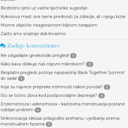
Bezbrižno ljeto uz važne liječničke sugestije
Kokosova mast: sve njene prednosti za zdravlje, ali i njegu kože
Miome izliječite neagresivnom biljnom terapijom
Zašto smo snažnije dok krvarimo
Zadnje komentirano
Ne odgađajte ginekološki pregled!
1
Kako kava oblikuje naš crijevni mikrobiom?
2
Besplatni pregledi: počinje najopsežniji Back Together Summit
do sada!
1
Koje su najveće prepreke intimnosti nakon poroda?
1
Što se točno zbiva kod postporođajne depresije?
1
Endometrioza i adenomioza – kad bolna menstruacija postane
ozbiljan problem
1
Sinkronizacija ciklusa: prilagodite prehranu i vježbanje prema
menstrualnim fazama
1