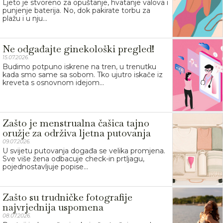
Ljeto je stvoreno za opuštanje, hvatanje valova i
punjenje baterija. No, dok pakirate torbu za
plažu i u nju...
Ne odgađajte ginekološki pregled!
15.07.2026.
Budimo potpuno iskrene na tren, u trenutku
kada smo same sa sobom. Tko ujutro iskače iz
kreveta s osnovnom idejom...
Zašto je menstrualna čašica tajno
oružje za održiva ljetna putovanja
09.07.2026.
U svijetu putovanja događa se velika promjena.
Sve više žena odbacuje check-in prtljagu,
pojednostavljuje popise...
Zašto su trudničke fotografije
najvrjednija uspomena
08.07.2026.