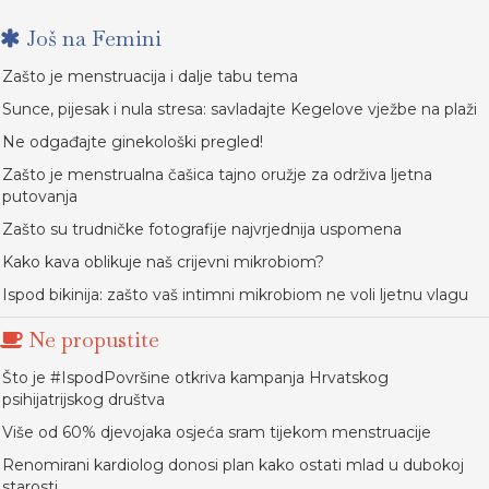
Još na Femini
Zašto je menstruacija i dalje tabu tema
Sunce, pijesak i nula stresa: savladajte Kegelove vježbe na plaži
Ne odgađajte ginekološki pregled!
Zašto je menstrualna čašica tajno oružje za održiva ljetna
putovanja
Zašto su trudničke fotografije najvrjednija uspomena
Kako kava oblikuje naš crijevni mikrobiom?
Ispod bikinija: zašto vaš intimni mikrobiom ne voli ljetnu vlagu
Ne propustite
Što je #IspodPovršine otkriva kampanja Hrvatskog
psihijatrijskog društva
Više od 60% djevojaka osjeća sram tijekom menstruacije
Renomirani kardiolog donosi plan kako ostati mlad u dubokoj
starosti