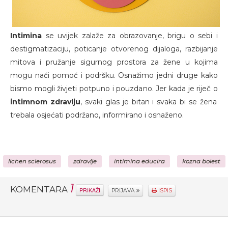
Intimina
se uvijek zalaže za obrazovanje, brigu o sebi i
destigmatizaciju, poticanje otvorenog dijaloga, razbijanje
mitova i pružanje sigurnog prostora za žene u kojima
mogu naći pomoć i podršku. Osnažimo jedni druge kako
bismo mogli živjeti potpuno i pouzdano. Jer kada je riječ o
intimnom zdravlju
, svaki glas je bitan i svaka bi se žena
trebala osjećati podržano, informirano i osnaženo.
lichen sclerosus
zdravlje
intimina educira
kozna bolest
1
KOMENTARA
PRIKAŽI
PRIJAVA
ISPIS