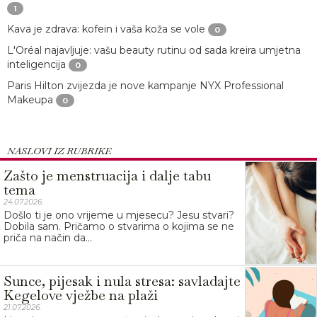
1
Kava je zdrava: kofein i vaša koža se vole
0
L'Oréal najavljuje: vašu beauty rutinu od sada kreira umjetna
inteligencija
0
Paris Hilton zvijezda je nove kampanje NYX Professional
Makeupa
0
NASLOVI IZ RUBRIKE
Zašto je menstruacija i dalje tabu
tema
24.07.2026.
Došlo ti je ono vrijeme u mjesecu? Jesu stvari?
Dobila sam. Pričamo o stvarima o kojima se ne
priča na način da...
Sunce, pijesak i nula stresa: savladajte
Kegelove vježbe na plaži
21.07.2026.