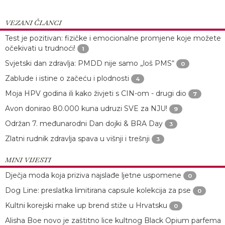
VEZANI ČLANCI
Test je pozitivan: fizičke i emocionalne promjene koje možete
očekivati u trudnoći!
1
Svjetski dan zdravlja: PMDD nije samo „loš PMS“
0
Zablude i istine o začeću i plodnosti
4
Moja HPV godina ili kako živjeti s CIN-om - drugi dio
7
Avon donirao 80.000 kuna udruzi SVE za NJU!
9
Održan 7. međunarodni Dan dojki & BRA Day
3
Zlatni rudnik zdravlja spava u višnji i trešnji
3
MINI VIJESTI
Dječja moda koja priziva najslađe ljetne uspomene
0
Dog Line: preslatka limitirana capsule kolekcija za pse
0
Kultni korejski make up brend stiže u Hrvatsku
0
Alisha Boe novo je zaštitno lice kultnog Black Opium parfema