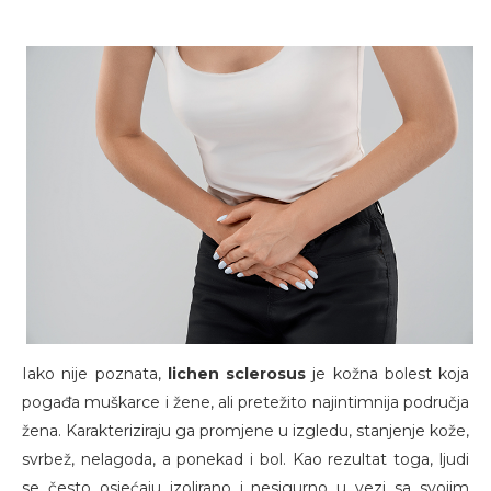
Iako nije poznata,
lichen sclerosus
je kožna bolest koja
pogađa muškarce i žene, ali pretežito najintimnija područja
žena. Karakteriziraju ga promjene u izgledu, stanjenje kože,
svrbež, nelagoda, a ponekad i bol. Kao rezultat toga, ljudi
se često osjećaju izolirano i nesigurno u vezi sa svojim