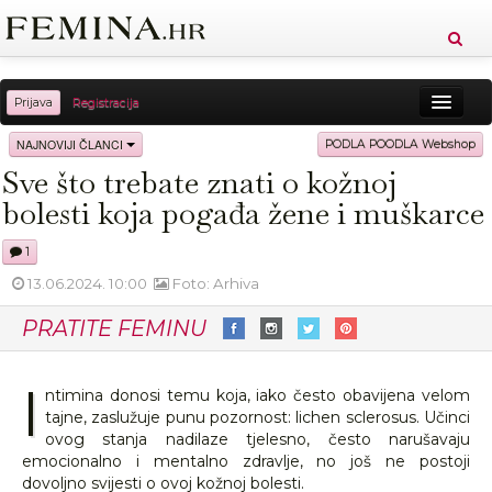
Prijava
Registracija
Sreća
Ljepota
Zdravlje
Vitkost
NAJNOVIJI ČLANCI
PODLA POODLA Webshop
Sve što trebate znati o kožnoj
Moda
Ljubav
Relax
Putovanja
Recepti
bolesti koja pogađa žene i muškarce
Proizvodi
Knjige
Cool
1
13.06.2024. 10:00
Foto: Arhiva
PRATITE FEMINU
I
ntimina donosi temu koja, iako često obavijena velom
tajne, zaslužuje punu pozornost: lichen sclerosus. Učinci
ovog stanja nadilaze tjelesno, često narušavaju
emocionalno i mentalno zdravlje, no još ne postoji
dovoljno svijesti o ovoj kožnoj bolesti.