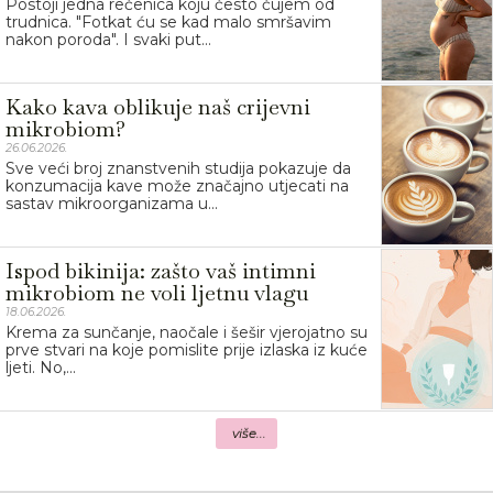
Postoji jedna rečenica koju često čujem od
trudnica. "Fotkat ću se kad malo smršavim
nakon poroda". I svaki put...
Kako kava oblikuje naš crijevni
mikrobiom?
26.06.2026.
Sve veći broj znanstvenih studija pokazuje da
konzumacija kave može značajno utjecati na
sastav mikroorganizama u...
Ispod bikinija: zašto vaš intimni
mikrobiom ne voli ljetnu vlagu
18.06.2026.
Krema za sunčanje, naočale i šešir vjerojatno su
prve stvari na koje pomislite prije izlaska iz kuće
ljeti. No,...
više...