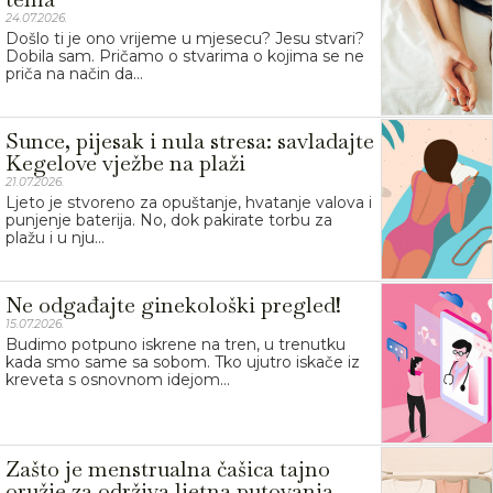
24.07.2026.
Došlo ti je ono vrijeme u mjesecu? Jesu stvari?
Dobila sam. Pričamo o stvarima o kojima se ne
priča na način da...
Sunce, pijesak i nula stresa: savladajte
Kegelove vježbe na plaži
21.07.2026.
Ljeto je stvoreno za opuštanje, hvatanje valova i
punjenje baterija. No, dok pakirate torbu za
plažu i u nju...
Ne odgađajte ginekološki pregled!
15.07.2026.
Budimo potpuno iskrene na tren, u trenutku
kada smo same sa sobom. Tko ujutro iskače iz
kreveta s osnovnom idejom...
Zašto je menstrualna čašica tajno
oružje za održiva ljetna putovanja