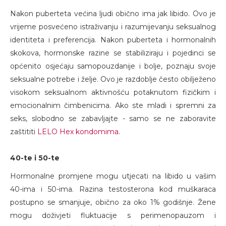
Nakon puberteta većina ljudi obično ima jak libido. Ovo je
vrijeme posvećeno istraživanju i razumijevanju seksualnog
identiteta i preferencija. Nakon puberteta i hormonalnih
skokova, hormonske razine se stabiliziraju i pojedinci se
općenito osjećaju samopouzdanije i bolje, poznaju svoje
seksualne potrebe i želje. Ovo je razdoblje često obilježeno
visokom seksualnom aktivnošću potaknutom fizičkim i
emocionalnim čimbenicima. Ako ste mladi i spremni za
seks, slobodno se zabavljajte - samo se ne zaboravite
zaštititi
LELO Hex kondomima
.
40-te i 50-te
Hormonalne promjene mogu utjecati na libido u vašim
40-ima i 50-ima. Razina testosterona kod muškaraca
postupno se smanjuje, obično za oko 1% godišnje. Žene
mogu doživjeti fluktuacije s perimenopauzom i