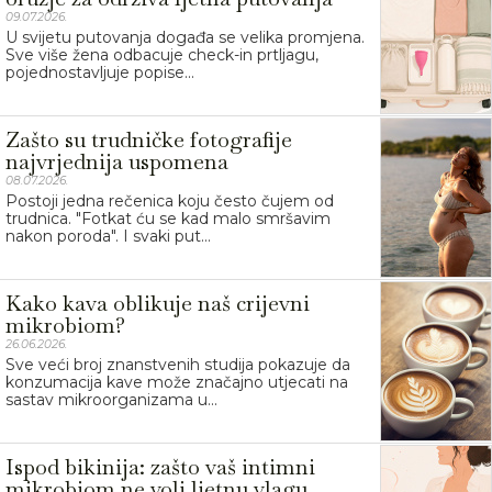
09.07.2026.
U svijetu putovanja događa se velika promjena.
Sve više žena odbacuje check-in prtljagu,
pojednostavljuje popise...
Zašto su trudničke fotografije
najvrjednija uspomena
08.07.2026.
Postoji jedna rečenica koju često čujem od
trudnica. "Fotkat ću se kad malo smršavim
nakon poroda". I svaki put...
Kako kava oblikuje naš crijevni
mikrobiom?
26.06.2026.
Sve veći broj znanstvenih studija pokazuje da
konzumacija kave može značajno utjecati na
sastav mikroorganizama u...
Ispod bikinija: zašto vaš intimni
mikrobiom ne voli ljetnu vlagu