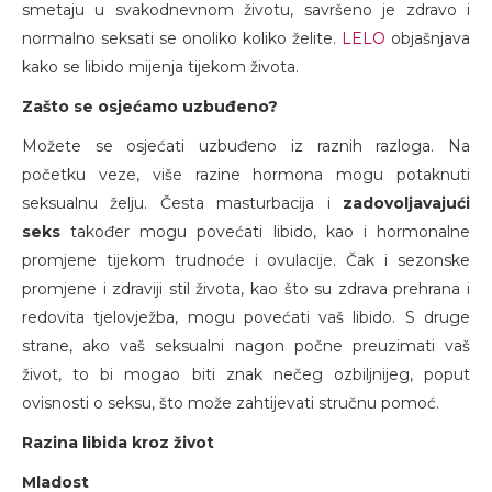
smetaju u svakodnevnom životu, savršeno je zdravo i
normalno seksati se onoliko koliko želite.
LELO
objašnjava
kako se libido mijenja tijekom života.
Zašto se osjećamo uzbuđeno?
Možete se osjećati uzbuđeno iz raznih razloga. Na
početku veze, više razine hormona mogu potaknuti
seksualnu želju. Česta masturbacija i
zadovoljavajući
seks
također mogu povećati libido, kao i hormonalne
promjene tijekom trudnoće i ovulacije. Čak i sezonske
promjene i zdraviji stil života, kao što su zdrava prehrana i
redovita tjelovježba, mogu povećati vaš libido. S druge
strane, ako vaš seksualni nagon počne preuzimati vaš
život, to bi mogao biti znak nečeg ozbiljnijeg, poput
ovisnosti o seksu, što može zahtijevati stručnu pomoć.
Razina libida kroz život
Mladost