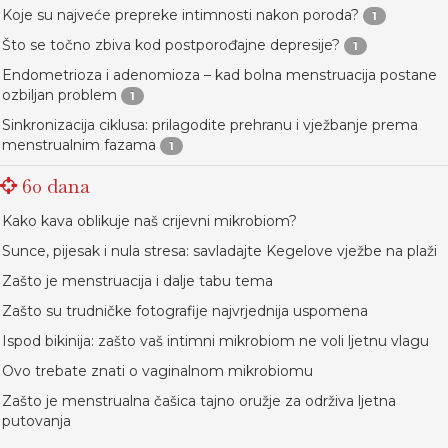
Koje su najveće prepreke intimnosti nakon poroda?
1
Što se točno zbiva kod postporođajne depresije?
1
Endometrioza i adenomioza – kad bolna menstruacija postane
ozbiljan problem
1
Sinkronizacija ciklusa: prilagodite prehranu i vježbanje prema
menstrualnim fazama
1
60 dana
Kako kava oblikuje naš crijevni mikrobiom?
Sunce, pijesak i nula stresa: savladajte Kegelove vježbe na plaži
Zašto je menstruacija i dalje tabu tema
Zašto su trudničke fotografije najvrjednija uspomena
Ispod bikinija: zašto vaš intimni mikrobiom ne voli ljetnu vlagu
Ovo trebate znati o vaginalnom mikrobiomu
Zašto je menstrualna čašica tajno oružje za održiva ljetna
putovanja