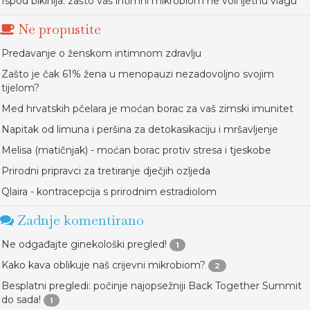
Ispod bikinija: zašto vaš intimni mikrobiom ne voli ljetnu vlagu
Ne propustite
Predavanje o ženskom intimnom zdravlju
Zašto je čak 61% žena u menopauzi nezadovoljno svojim
tijelom?
Med hrvatskih pčelara je moćan borac za vaš zimski imunitet
Napitak od limuna i peršina za detokasikaciju i mršavljenje
Melisa (matičnjak) - moćan borac protiv stresa i tjeskobe
Prirodni pripravci za tretiranje dječjih ozljeda
Qlaira - kontracepcija s prirodnim estradiolom
Zadnje komentirano
Ne odgađajte ginekološki pregled!
1
Kako kava oblikuje naš crijevni mikrobiom?
2
Besplatni pregledi: počinje najopsežniji Back Together Summit
do sada!
1