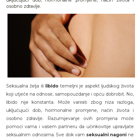
uključujući dob, hormonalne promjene, način života i
osobno zdravlje.
Seksualna želja ili
libido
temeljni je aspekt ljudskog života
koji utječe na odnose, samopouzdanje i opću dobrobit. No,
libido nije konstanta. Može varirati zbog niza razloga,
uključujući dob, hormonalne promjene, način života i
osobno zdravlje. Razumijevanje ovih promjena može
pomoći vama i vašem partneru da učinkovitije upravljate
seksualnim odnosima. Sve dok vam
seksualni nagoni
ne