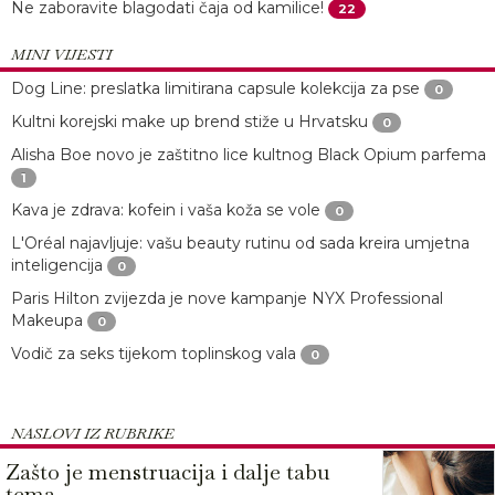
Ne zaboravite blagodati čaja od kamilice!
22
MINI VIJESTI
Dog Line: preslatka limitirana capsule kolekcija za pse
0
Kultni korejski make up brend stiže u Hrvatsku
0
Alisha Boe novo je zaštitno lice kultnog Black Opium parfema
1
Kava je zdrava: kofein i vaša koža se vole
0
L'Oréal najavljuje: vašu beauty rutinu od sada kreira umjetna
inteligencija
0
Paris Hilton zvijezda je nove kampanje NYX Professional
Makeupa
0
Vodič za seks tijekom toplinskog vala
0
NASLOVI IZ RUBRIKE
Zašto je menstruacija i dalje tabu
tema