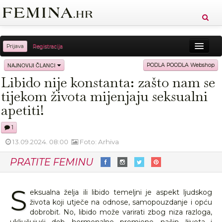
Prijava
Registracija
Sreća
Ljepota
Zdravlje
Vitkost
NAJNOVIJI ČLANCI
PODLA POODLA Webshop
Libido nije konstanta: zašto nam se
Moda
Ljubav
Relax
Putovanja
Recepti
tijekom života mijenjaju seksualni
Proizvodi
Knjige
Cool
apetiti!
1
13.09.2024. 08:00
Foto: Arhiva
PRATITE FEMINU
S
eksualna želja ili libido temeljni je aspekt ljudskog
života koji utječe na odnose, samopouzdanje i opću
dobrobit. No, libido može varirati zbog niza razloga,