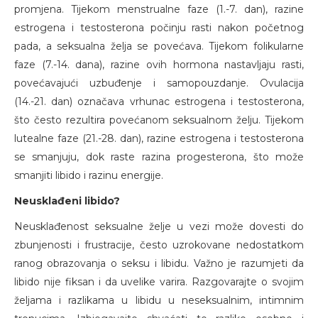
promjena. Tijekom menstrualne faze (1.-7. dan), razine
estrogena i testosterona počinju rasti nakon početnog
pada, a seksualna želja se povećava. Tijekom folikularne
faze (7.-14. dana), razine ovih hormona nastavljaju rasti,
povećavajući uzbuđenje i samopouzdanje. Ovulacija
(14.-21. dan) označava vrhunac estrogena i testosterona,
što često rezultira povećanom seksualnom želju. Tijekom
lutealne faze (21.-28. dan), razine estrogena i testosterona
se smanjuju, dok raste razina progesterona, što može
smanjiti libido i razinu energije.
Neusklađeni libido?
Neusklađenost seksualne želje u vezi može dovesti do
zbunjenosti i frustracije, često uzrokovane nedostatkom
ranog obrazovanja o seksu i libidu. Važno je razumjeti da
libido nije fiksan i da uvelike varira. Razgovarajte o svojim
željama i razlikama u libidu u neseksualnim, intimnim