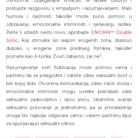
trenucima. Izbjegavajte shvaćati te razlike osobno i
pristupite razgovoru s empatijom i razumijevanjem. Malo
humora i nježnosti također može puno pomoći u
održavanju emocionalne intimnosti i rješavanju razlika.
Želite li istražiti nešto novo, isprobajte
ENIGMA™ Double
Sonic
, koji stimulira širi raspon erogenih zona, dopirući
duboko u erogene zone prednjeg forniksa, također
poznate kao A-točka. Zvuči zabavno, zar ne?
Razumijevanje ovih fluktuacija može pomoći vama i
partneru da se prilagodite i održite zdrav seksualni život u
bilo kojoj dobi. Otvorena komunikacija, zdrav način života i
emocionalna intimnost mogu uvelike poboljšati vaše
seksualno zadovoljstvo i opću sreću. Upamtite, svačije
seksualno putovanje je jedinstveno, pa je pronalaženje
onoga što najbolje odgovara vama i vašem partneru ključ
za ispunjavajući seksualni odnos.