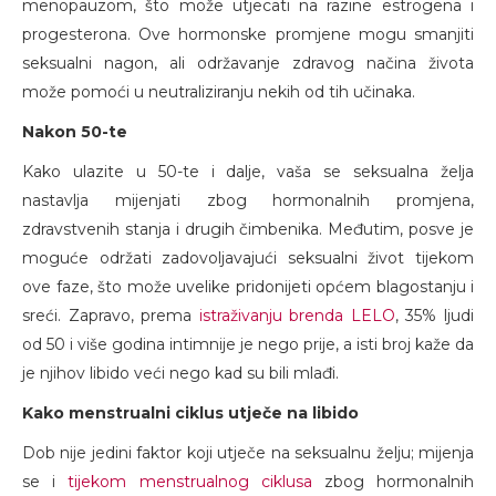
menopauzom, što može utjecati na razine estrogena i
progesterona. Ove hormonske promjene mogu smanjiti
seksualni nagon, ali održavanje zdravog načina života
može pomoći u neutraliziranju nekih od tih učinaka.
Nakon 50-te
Kako ulazite u 50-te i dalje, vaša se seksualna želja
nastavlja mijenjati zbog hormonalnih promjena,
zdravstvenih stanja i drugih čimbenika. Međutim, posve je
moguće održati zadovoljavajući seksualni život tijekom
ove faze, što može uvelike pridonijeti općem blagostanju i
sreći. Zapravo, prema
istraživanju brenda LELO
, 35% ljudi
od 50 i više godina intimnije je nego prije, a isti broj kaže da
je njihov libido veći nego kad su bili mlađi.
Kako menstrualni ciklus utječe na libido
Dob nije jedini faktor koji utječe na seksualnu želju; mijenja
se i
tijekom menstrualnog ciklusa
zbog hormonalnih