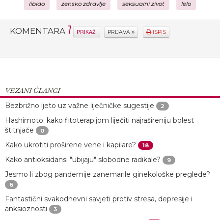
libido
zensko zdravlje
seksualni zivot
lelo
1
KOMENTARA
PRIKAŽI
PRIJAVA
ISPIS
VEZANI ČLANCI
Bezbrižno ljeto uz važne liječničke sugestije
2
Hashimoto: kako fitoterapijom liječiti najrašireniju bolest
štitnjače
0
Kako ukrotiti proširene vene i kapilare?
18
Kako antioksidansi "ubijaju" slobodne radikale?
9
Jesmo li zbog pandemije zanemarile ginekološke preglede?
6
Fantastični svakodnevni savjeti protiv stresa, depresije i
anksioznosti
3