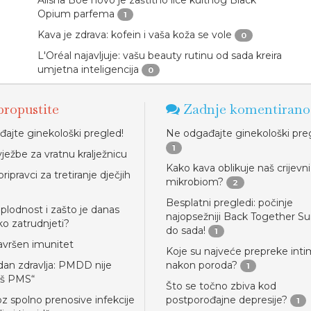
Alisha Boe novo je zaštitno lice kultnog Black
Opium parfema
1
Kava je zdrava: kofein i vaša koža se vole
0
L'Oréal najavljuje: vašu beauty rutinu od sada kreira
umjetna inteligencija
0
ropustite
Zadnje komentirano
ajte ginekološki pregled!
Ne odgađajte ginekološki pre
1
ježbe za vratnu kralježnicu
Kako kava oblikuje naš crijevni
pripravci za tretiranje dječjih
mikrobiom?
2
Besplatni pregledi: počinje
eplodnost i zašto je danas
najopsežniji Back Together 
ko zatrudnjeti?
do sada!
1
avršen imunitet
Koje su najveće prepreke inti
 dan zdravlja: PMDD nije
nakon poroda?
1
oš PMS“
Što se točno zbiva kod
oz spolno prenosive infekcije
postporođajne depresije?
1