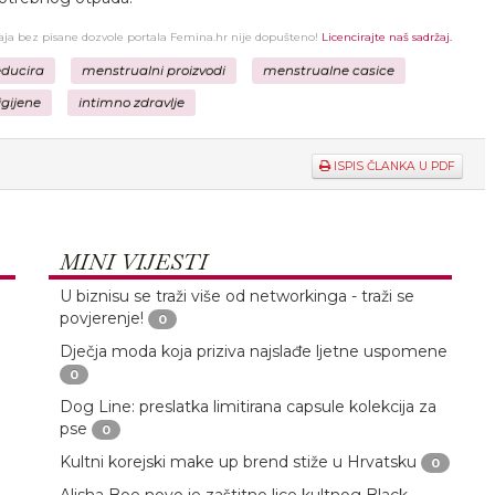
žaja bez pisane dozvole portala Femina.hr nije dopušteno!
Licencirajte naš sadržaj.
educira
menstrualni proizvodi
menstrualne casice
gijene
intimno zdravlje
ISPIS ČLANKA U PDF
MINI VIJESTI
U biznisu se traži više od networkinga - traži se
povjerenje!
0
Dječja moda koja priziva najslađe ljetne uspomene
0
Dog Line: preslatka limitirana capsule kolekcija za
pse
0
Kultni korejski make up brend stiže u Hrvatsku
0
e