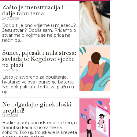
Zašto je menstruacija i
dalje tabu tema
24.07.2026.
Došlo ti je ono vrijeme u mjesecu?
Jesu stvari? Dobila sam. Pričamo o
stvarima o kojima se ne priča na
način da...
Sunce, pijesak i nula stresa:
savladajte Kegelove vježbe
na plaži
21.07.2026.
Ljeto je stvoreno za opuštanje,
hvatanje valova i punjenje baterija.
No, dok pakirate torbu za plažu i u
nju...
Ne odgađajte ginekološki
pregled!
15.07.2026.
Budimo potpuno iskrene na tren, u
trenutku kada smo same sa
sobom. Tko ujutro iskače iz kreveta