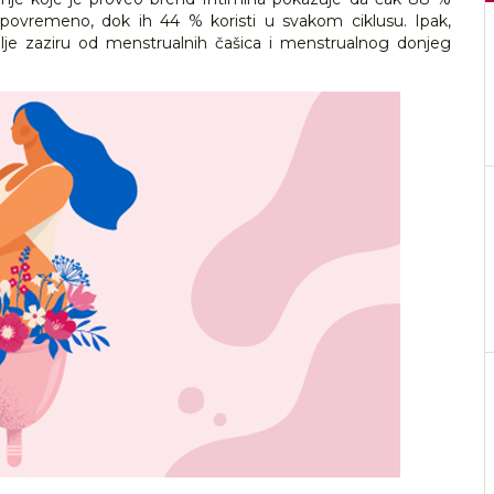
m povremeno, dok ih 44 % koristi u svakom ciklusu. Ipak,
je zaziru od menstrualnih čašica i menstrualnog donjeg