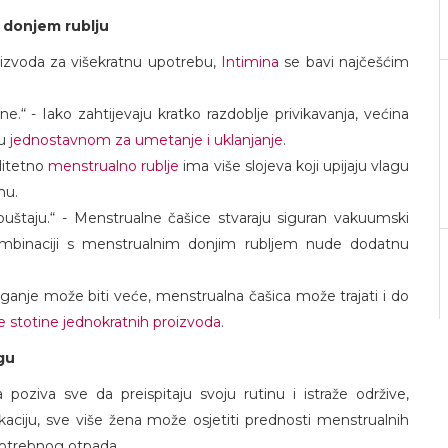
 donjem rublju
oizvoda za višekratnu upotrebu,
Intimina
se bavi najčešćim
.“ - Iako zahtijevaju kratko razdoblje privikavanja, većina
u
jednostavnom za umetanje i uklanjanje
.
alitetno
menstrualno rublje
ima više slojeva koji upijaju vlagu
nu.
uštaju.“ - Menstrualne čašice stvaraju siguran vakuumski
kombinaciji s menstrualnim donjim rubljem nude dodatnu
laganje može biti veće, menstrualna čašica može trajati i do
 stotine jednokratnih proizvoda
.
gu
oziva sve da preispitaju svoju rutinu i istraže održive,
ukaciju, sve više žena može osjetiti prednosti menstrualnih
epotrebnog otpada.