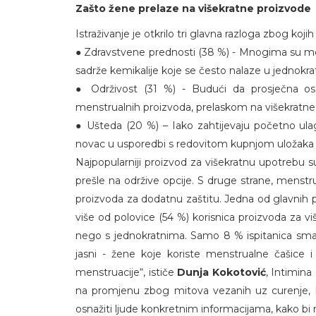
Zašto žene prelaze na višekratne proizvode
Istraživanje je otkrilo tri glavna razloga zbog koj
● Zdravstvene prednosti (38 %) - Mnogima su mens
sadrže kemikalije koje se često nalaze u jednokr
● Održivost (31 %) - Budući da prosječna osob
menstrualnih proizvoda, prelaskom na višekratne
● Ušteda (20 %) – Iako zahtijevaju početno ula
novac u usporedbi s redovitom kupnjom uložaka
Najpopularniji proizvod za višekratnu upotrebu 
prešle na održive opcije. S druge strane, menstr
proizvoda za dodatnu zaštitu. Jedna od glavnih p
više od polovice (54 %) korisnica proizvoda za viš
nego s jednokratnima. Samo 8 % ispitanica smatr
jasni - žene koje koriste menstrualne čašice i 
menstruacije“, ističe
Dunja Kokotović
, Intimina
na promjenu zbog mitova vezanih uz curenje, h
osnažiti ljude konkretnim informacijama, kako bi m