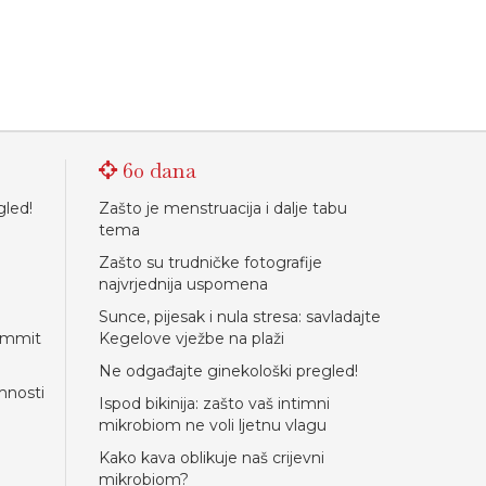
60 dana
gled!
Zašto je menstruacija i dalje tabu
tema
Zašto su trudničke fotografije
najvrjednija uspomena
Sunce, pijesak i nula stresa: savladajte
Summit
Kegelove vježbe na plaži
Ne odgađajte ginekološki pregled!
mnosti
Ispod bikinija: zašto vaš intimni
mikrobiom ne voli ljetnu vlagu
Kako kava oblikuje naš crijevni
mikrobiom?