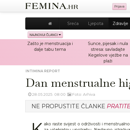
Prijava
Sreća
Ljepota
Zdravlje
NAJNOVIJI ČLANCI
Zašto je menstruacija i
Sunce, pijesak i nula
dalje tabu tema
stresa: savladajte
Kegelove vježbe na
plaži
INTIMINA REPORT
Dan menstrualne hig
28.05.2025. 08:00
Foto: Arhiva
NE PROPUSTITE ČLANKE
PRATIT
K
ako raste svijest o održivosti i menstrual
za višekratnu upotrebu. Nedavno istraži