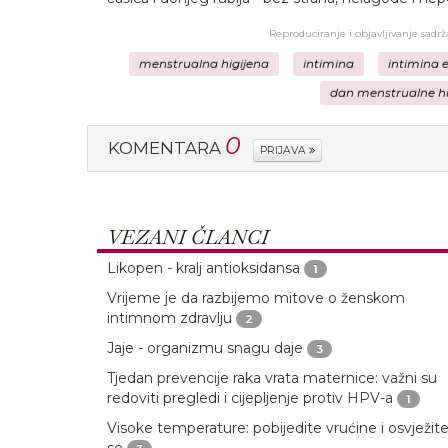
Reproduciranje i objavljivanje sadr
menstrualna higijena
intimina
intimina 
dan menstrualne hi
0
KOMENTARA
PRIJAVA
VEZANI ČLANCI
Likopen - kralj antioksidansa
1
Vrijeme je da razbijemo mitove o ženskom
intimnom zdravlju
2
Jaje - organizmu snagu daje
3
Tjedan prevencije raka vrata maternice: važni su
redoviti pregledi i cijepljenje protiv HPV-a
1
Visoke temperature: pobijedite vrućine i osvježit