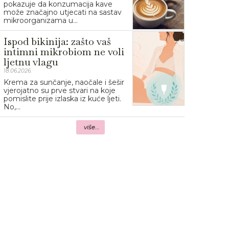
pokazuje da konzumacija kave
može značajno utjecati na sastav
mikroorganizama u...
Ispod bikinija: zašto vaš
intimni mikrobiom ne voli
ljetnu vlagu
18.06.2026.
Krema za sunčanje, naočale i šešir
vjerojatno su prve stvari na koje
pomislite prije izlaska iz kuće ljeti.
No,...
više...