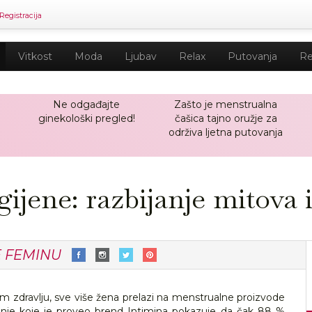
Registracija
Vitkost
Moda
Ljubav
Relax
Putovanja
Re
Ne odgađajte
Zašto je menstrualna
ginekološki pregled!
čašica tajno oružje za
održiva ljetna putovanja
ijene: razbijanje mitova 
E FEMINU
nom zdravlju, sve više žena prelazi na menstrualne proizvode
vanje koje je proveo brend Intimina pokazuje da čak 88 %