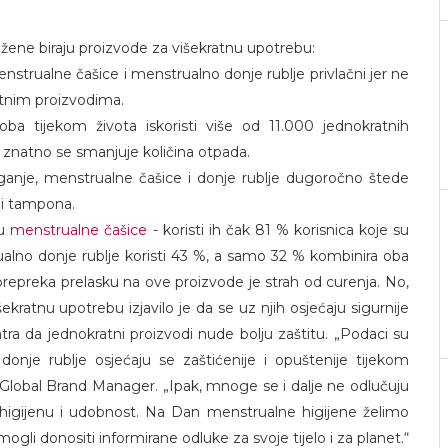
ih žene biraju proizvode za višekratnu upotrebu:
trualne čašice i menstrualno donje rublje privlačni jer ne
atnim proizvodima.
a tijekom života iskoristi više od 11.000 jednokratnih
 znatno se smanjuje količina otpada.
ganje, menstrualne čašice i donje rublje dugoročno štede
 i tampona.
su
menstrualne čašice
- koristi ih čak 81 % korisnica koje su
ualno donje rublje koristi 43 %, a samo 32 % kombinira oba
repreka prelasku na ove proizvode je strah od curenja. No,
ekratnu upotrebu izjavilo je da se uz njih osjećaju sigurnije
a da jednokratni proizvodi nude bolju zaštitu. „Podaci su
donje rublje osjećaju se zaštićenije i opuštenije tijekom
 Global Brand Manager. „Ipak, mnoge se i dalje ne odlučuju
igijenu i udobnost. Na Dan menstrualne higijene želimo
ogli donositi informirane odluke za svoje tijelo i za planet.“