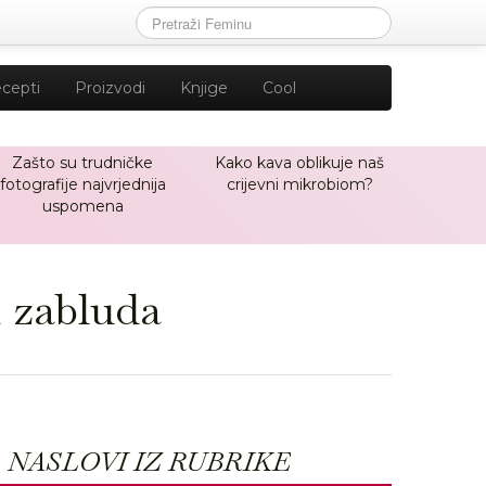
cepti
Proizvodi
Knjige
Cool
Zašto su trudničke
Kako kava oblikuje naš
fotografije najvrjednija
crijevni mikrobiom?
uspomena
i zabluda
NASLOVI IZ RUBRIKE