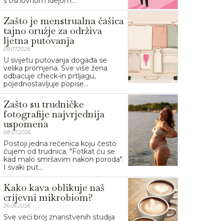
s osnovnom idejom...
Zašto je menstrualna čašica
tajno oružje za održiva
ljetna putovanja
09.07.2026.
U svijetu putovanja događa se
velika promjena. Sve više žena
odbacuje check-in prtljagu,
pojednostavljuje popise...
Zašto su trudničke
fotografije najvrjednija
uspomena
08.07.2026.
Postoji jedna rečenica koju često
čujem od trudnica. "Fotkat ću se
kad malo smršavim nakon poroda".
I svaki put...
Kako kava oblikuje naš
crijevni mikrobiom?
26.06.2026.
Sve veći broj znanstvenih studija