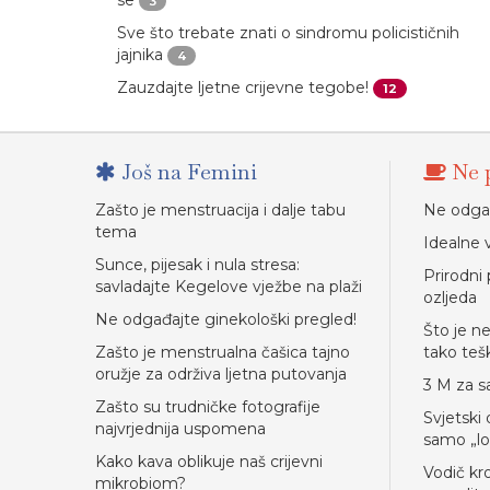
se
3
Sve što trebate znati o sindromu policističnih
jajnika
4
Zauzdajte ljetne crijevne tegobe!
12
Još na Femini
Ne p
Zašto je menstruacija i dalje tabu
Ne odgađ
tema
Idealne v
Sunce, pijesak i nula stresa:
Prirodni 
savladajte Kegelove vježbe na plaži
ozljeda
Ne odgađajte ginekološki pregled!
Što je n
Zašto je menstrualna čašica tajno
tako teš
oružje za održiva ljetna putovanja
3 M za s
Zašto su trudničke fotografije
Svjetski
najvrjednija uspomena
samo „l
Kako kava oblikuje naš crijevni
Vodič kr
mikrobiom?