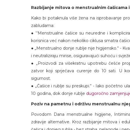
Razbijanje mitova o menstrualnim čašicama i
Kako bi potaknula više žena na isprobavanje pr
zabludama:
● ''Menstrualne čašice su neuredne i komplicirane
korisnica već nakon nekoliko ciklusa smatra čašic
● „Menstrualno donje rublje nije higijensko.“ - Kv
i neutraliziraju mirise, osiguravajući suhoću i svježi
● „Proizvodi za višekratnu upotrebu češće prop
zatvor koji sprječava curenje do 10 sati. U 
sigurnost.
● „Čašice i rublje su preskupi.“ - Iako početno u
10 godina, dok donje rublje
dugoročno zamjenjuje
Poziv na pametnu i održivu menstrualnu nje
Povodom Dana menstrualne higijene, Intimina p
zdravije alternative. Kroz razbijanje mitova i ed
čašica i donjeg rublja - bez straha, nelagode i n