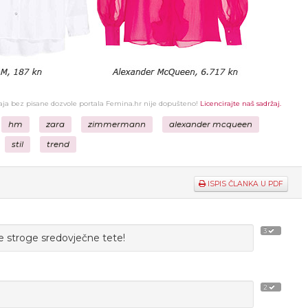
žaja bez pisane dozvole portala Femina.hr nije dopušteno!
Licencirajte naš sadržaj.
hm
zara
zimmermann
alexander mcqueen
stil
trend
ISPIS ČLANKA U PDF
3
 stroge sredovječne tete!
2