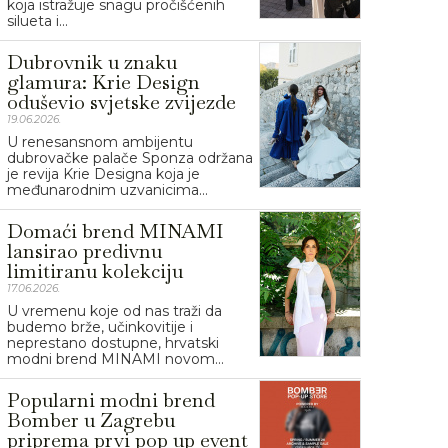
koja istražuje snagu pročišćenih
silueta i...
Dubrovnik u znaku
glamura: Krie Design
oduševio svjetske zvijezde
19.06.2026.
U renesansnom ambijentu
dubrovačke palače Sponza održana
je revija Krie Designa koja je
međunarodnim uzvanicima...
Domaći brend MINAMI
lansirao predivnu
limitiranu kolekciju
17.06.2026.
U vremenu koje od nas traži da
budemo brže, učinkovitije i
neprestano dostupne, hrvatski
modni brend MINAMI novom...
Popularni modni brend
Bomber u Zagrebu
priprema prvi pop up event