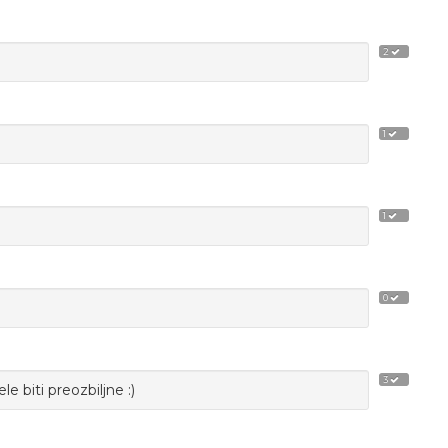
2
1
1
0
3
e biti preozbiljne :)