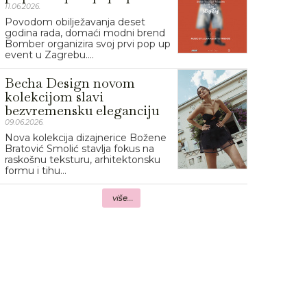
11.06.2026.
Povodom obilježavanja deset
godina rada, domaći modni brend
Bomber organizira svoj prvi pop up
event u Zagrebu....
Becha Design novom
kolekcijom slavi
bezvremensku eleganciju
09.06.2026.
Nova kolekcija dizajnerice Božene
Bratović Smolić stavlja fokus na
raskošnu teksturu, arhitektonsku
formu i tihu...
više...