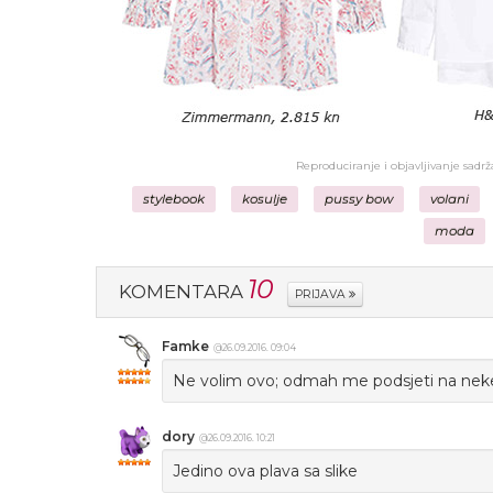
Reproduciranje i objavljivanje sadr
stylebook
kosulje
pussy bow
volani
moda
10
KOMENTARA
PRIJAVA
Famke
@26.09.2016. 09:04
Ne volim ovo; odmah me podsjeti na neke
dory
@26.09.2016. 10:21
Jedino ova plava sa slike