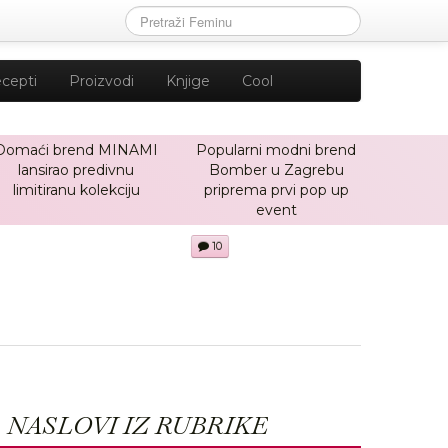
cepti
Proizvodi
Knjige
Cool
Domaći brend MINAMI
Popularni modni brend
lansirao predivnu
Bomber u Zagrebu
limitiranu kolekciju
priprema prvi pop up
event
10
NASLOVI IZ RUBRIKE