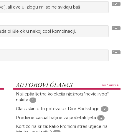
1
a!), ali ove u izlogu mi se ne sviđaju baš
0
da bi išle ok u nekoj cool kombinaciji.
0
AUTOROVI ČLANCI
svi članci
Najljepša ljetna kolekcija nježnog "nevidljivog"
nakita
1
Glass skin u tri poteza uz Dior Backstage
2
o
Predivne casual haljine za početak ljeta
3
Kortizolna kriza: kako kronični stres utječe na