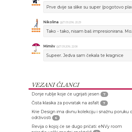
Prve dvije sa slike su super (pogotovo plav
Nikolina
@27.09.2016. 20:29
Tako - tako, nisam baš impresionirana. Mož
MimiIv
@27.09.2016. 22:08
Supeer. Jedva sam čekala te kragnice
VEZANI ČLANCI
Donje rublje koje će ugrijati jesen
7
Čista klasika za povratak na asfalt
7
Krie Design ima divnu kolekciju i snažnu poruku 
održivosti
6
Revija o kojoj će se dugo pričati: eNVy room