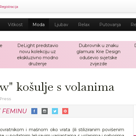
Registracija
Vitkost
Moda
Ljubav
Relax
Putovanja
Re
će
DeLight predstavio
Dubrovnik u znaku
novu kolekciju uz
glamura: Krie Design
ekskluzivno modno
oduševio svjetske
druženje
zvijezde
ow" košulje s volanima
 Press
E FEMINU
ovratnikom i mašnom oko vrata (ili stiliziranim povišenim
aze u podatnim lelujavim varijantama s volanima i naborima