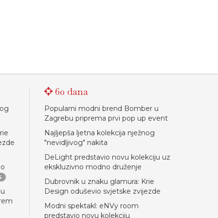
60 dana
nog
Popularni modni brend Bomber u
Zagrebu priprema prvi pop up event
rie
Najljepša ljetna kolekcija nježnog
jezde
"nevidljivog" nakita
DeLight predstavio novu kolekciju uz
ao
ekskluzivno modno druženje
5
Dubrovnik u znaku glamura: Krie
nu
Design oduševio svjetske zvijezde
orem
Modni spektakl: eNVy room
predstavio novu kolekciju