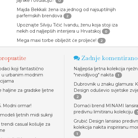
jajnike i ovulaciju?
0
Majda Bekkali: žena iza jednog od najsuptilnijih
parfemskih brendova
2
Upoznajte Silviju Tičić Ivandu, ženu koja stoji iza
nekih od najljepših interijera u Hrvatskoj
0
Mega maxi torbe obilježit će proljeće!
2
ropustite
Zadnje komentirano
daci koji fantastično
Najljepša ljetna kolekcija njež
ju u urbanim modnim
"nevidljivog" nakita
1
cijama
Dubrovnik u znaku glamura: K
 haljine za gradske ljetne
Design oduševio svjetske zvi
2
5. Modni ormar!
Domaći brend MINAMI lansir
predivnu limitiranu kolekciju
 modeli ljetnih midi suknji
Grubić Design lansirao prediv
 trendi casual košulje za
kolekcija nakita inspiriranu m
ane
1