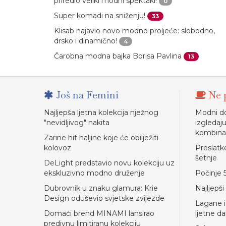
priredio veliki modni spektakl!
0
Super komadi na sniženju!
33
Klisab najavio novo modno proljeće: slobodno,
drsko i dinamično!
4
Čarobna modna bajka Borisa Pavlina
13
Još na Femini
Ne p
Najljepša ljetna kolekcija nježnog
Modni do
"nevidljivog" nakita
izgleda
kombina
Zarine hit haljine koje će obilježiti
kolovoz
Preslatke
šetnje
DeLight predstavio novu kolekciju uz
ekskluzivno modno druženje
Počinje 
Dubrovnik u znaku glamura: Krie
Najljepši
Design oduševio svjetske zvijezde
Lagane i
Domaći brend MINAMI lansirao
ljetne d
predivnu limitiranu kolekciju