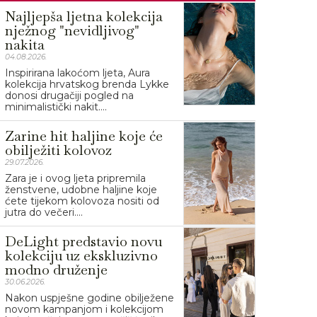
Najljepša ljetna kolekcija
nježnog "nevidljivog"
nakita
04.08.2026.
Inspirirana lakoćom ljeta, Aura
kolekcija hrvatskog brenda Lykke
donosi drugačiji pogled na
minimalistički nakit....
Zarine hit haljine koje će
obilježiti kolovoz
29.07.2026.
Zara je i ovog ljeta pripremila
ženstvene, udobne haljine koje
ćete tijekom kolovoza nositi od
jutra do večeri....
DeLight predstavio novu
kolekciju uz ekskluzivno
modno druženje
30.06.2026.
Nakon uspješne godine obilježene
novom kampanjom i kolekcijom