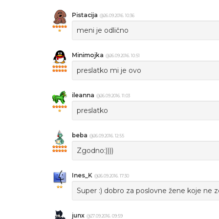
Pistacija
@26.09.2016. 10:36
meni je odlično
Minimojka
@26.09.2016. 10:51
preslatko mi je ovo
ileanna
@26.09.2016. 11:03
preslatko
beba
@26.09.2016. 12:55
Zgodno:))))
Ines_K
@26.09.2016. 17:30
Super :) dobro za poslovne žene koje ne zel
junx
@27.09.2016. 09:59