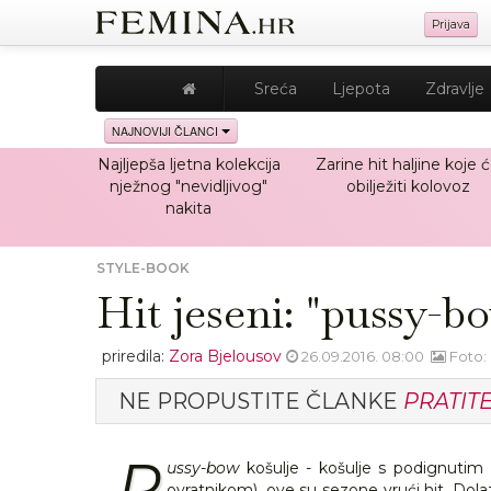
Prijava
Sreća
Ljepota
Zdravlje
NAJNOVIJI ČLANCI
Najljepša ljetna kolekcija
Zarine hit haljine koje 
nježnog "nevidljivog"
obilježiti kolovoz
nakita
STYLE-BOOK
Hit jeseni: "pussy-b
priredila:
Zora Bjelousov
26.09.2016. 08:00
Foto:
NE PROPUSTITE ČLANKE
PRATIT
P
ussy-bow
košulje - košulje s podignutim 
ovratnikom), ove su sezone vrući hit. Dol