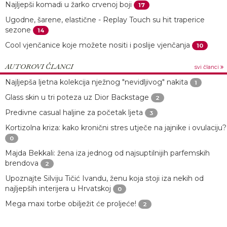
Najljepši komadi u žarko crvenoj boji
17
Ugodne, šarene, elastične - Replay Touch su hit traperice
sezone
14
Cool vjenčanice koje možete nositi i poslije vjenčanja
10
AUTOROVI ČLANCI
svi članci
Najljepša ljetna kolekcija nježnog "nevidljivog" nakita
1
Glass skin u tri poteza uz Dior Backstage
2
Predivne casual haljine za početak ljeta
3
Kortizolna kriza: kako kronični stres utječe na jajnike i ovulaciju?
0
Majda Bekkali: žena iza jednog od najsuptilnijih parfemskih
brendova
2
Upoznajte Silviju Tičić Ivandu, ženu koja stoji iza nekih od
najljepših interijera u Hrvatskoj
0
Mega maxi torbe obilježit će proljeće!
2