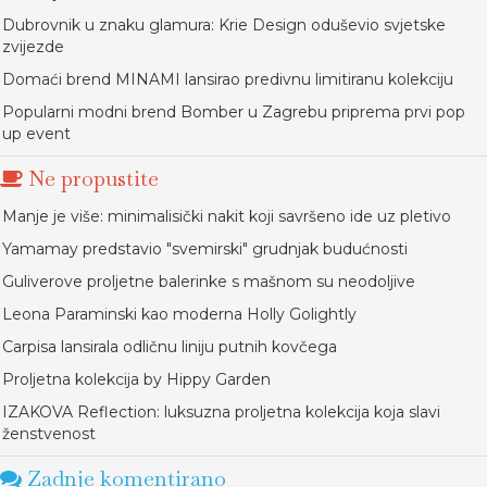
Dubrovnik u znaku glamura: Krie Design oduševio svjetske
zvijezde
Domaći brend MINAMI lansirao predivnu limitiranu kolekciju
Popularni modni brend Bomber u Zagrebu priprema prvi pop
up event
Ne propustite
Manje je više: minimalisički nakit koji savršeno ide uz pletivo
Yamamay predstavio "svemirski" grudnjak budućnosti
Guliverove proljetne balerinke s mašnom su neodoljive
Leona Paraminski kao moderna Holly Golightly
Carpisa lansirala odličnu liniju putnih kovčega
Proljetna kolekcija by Hippy Garden
IZAKOVA Reflection: luksuzna proljetna kolekcija koja slavi
ženstvenost
Zadnje komentirano