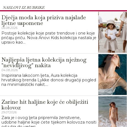
NASLOVI IZ RUBRIKE
Dječja moda koja priziva najslađe
ljetne uspomene
06.08.2026.
Postoje kolekcije koje prate trendove i one koje
pričaju priču. Nova Anovi Kids kolekcija nastala je
upravo kao...
Najljepša ljetna kolekcija nježnog
"nevidljivog" nakita
04.08.2026.
Inspirirana lakoćom ljeta, Aura kolekcija
hrvatskog brenda Lykke donosi drugačiji pogled
na minimalistički nakit....
Zarine hit haljine koje će obilježiti
kolovoz
29.07.2026.
Zara je i ovog ljeta pripremila ženstvene,
udobne haljine koje ćete tijekom kolovoza nositi
od jutra do večeri....