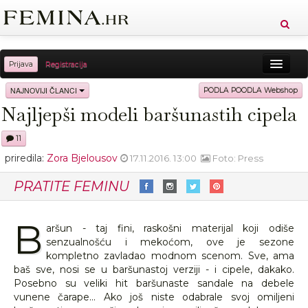
Prijava
Registracija
Sreća
Ljepota
Zdravlje
Vitkost
NAJNOVIJI ČLANCI
PODLA POODLA Webshop
Najljepši modeli baršunastih cipela
Moda
Ljubav
Relax
Putovanja
Recepti
11
Proizvodi
Knjige
Cool
priredila:
Zora Bjelousov
17.11.2016. 13:00
Foto: Press
PRATITE FEMINU
B
aršun - taj fini, raskošni materijal koji odiše
senzualnošću i mekoćom, ove je sezone
kompletno zavladao modnom scenom. Sve, ama
baš sve, nosi se u baršunastoj verziji - i cipele, dakako.
Posebno su veliki hit baršunaste sandale na debele
vunene čarape... Ako još niste odabrale svoj omiljeni