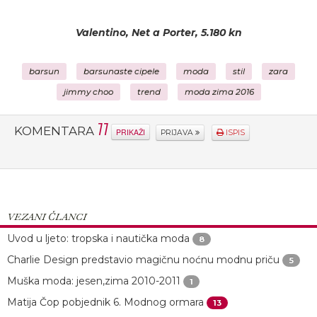
Valentino, Net a Porter, 5.180 kn
barsun
barsunaste cipele
moda
stil
zara
jimmy choo
trend
moda zima 2016
11
KOMENTARA
PRIKAŽI
PRIJAVA
ISPIS
VEZANI ČLANCI
Uvod u ljeto: tropska i nautička moda
8
Charlie Design predstavio magičnu noćnu modnu priču
5
Muška moda: jesen,zima 2010-2011
1
Matija Čop pobjednik 6. Modnog ormara
13