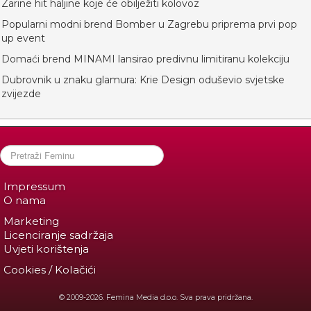
Zarine hit haljine koje će obilježiti kolovoz
Popularni modni brend Bomber u Zagrebu priprema prvi pop
up event
Domaći brend MINAMI lansirao predivnu limitiranu kolekciju
Dubrovnik u znaku glamura: Krie Design oduševio svjetske
zvijezde
Impressum
O nama
Marketing
Licenciranje sadržaja
Uvjeti korištenja
Cookies / Kolačići
© 2009-2026. Femina Media d.o.o. Sva prava pridržana.