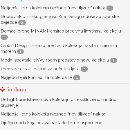
Najljepša ljetna kolekcija nježnog "nevidljivog" nakita
1
Dubrovnik u znaku glamura: Krie Design oduševio svjetske
zvijezde
2
Domaći brend MINAMI lansirao predivnu limitiranu kolekciju
5
Grubić Design lansirao predivnu kolekcija nakita inspiriranu
morem
1
Modni spektakl: eNVy room predstavio novu kolekciju
1
Predivne casual haljine za početak ljeta
3
Najljepši bijeli komadi za tople dane
3
60 dana
DeLight predstavio novu kolekciju uz ekskluzivno modno
druženje
Najljepša ljetna kolekcija nježnog "nevidljivog" nakita
Dječja moda koja priziva najslađe ljetne uspomene