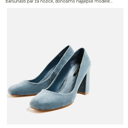
baršunasti par za nožice, donosimo najljepše modele...