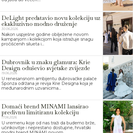
DeLight predstavio novu kolekciju uz
ekskluzivno modno druženje
30.06.2026.
Nakon uspješne godine obilježene novom
kampanjom i kolekcijom koja istražuje snagu
pročišćenih silueta i...
Dubrovnik u znaku glamura: Krie
Design oduševio svjetske zvijezde
19.06.2026.
U renesansnom ambijentu dubrovačke palače
Sponza održana je revija Krie Designa koja je
međunarodnim uzvanicima...
Domaći brend MINAMI lansirao
predivnu limitiranu kolekciju
17.06.2026.
U vremenu koje od nas traži da budemo brže,
učinkovitije i neprestano dostupne, hrvatski
modni brend MINAMI novom...