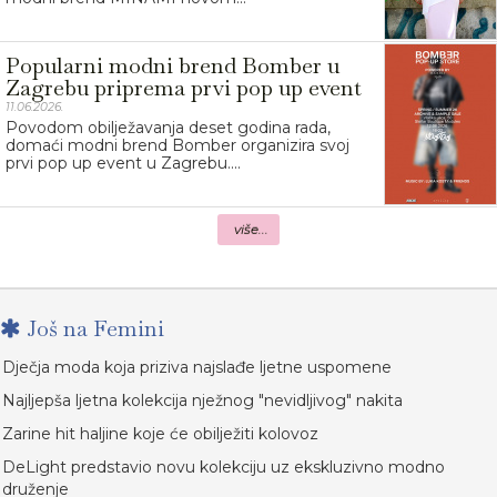
Popularni modni brend Bomber u
Zagrebu priprema prvi pop up event
11.06.2026.
Povodom obilježavanja deset godina rada,
domaći modni brend Bomber organizira svoj
prvi pop up event u Zagrebu....
više...
Još na Femini
Dječja moda koja priziva najslađe ljetne uspomene
Najljepša ljetna kolekcija nježnog "nevidljivog" nakita
Zarine hit haljine koje će obilježiti kolovoz
DeLight predstavio novu kolekciju uz ekskluzivno modno
druženje