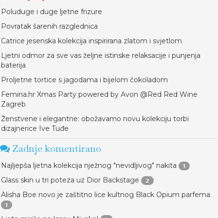
Poluduge i duge ljetne frizure
Povratak šarenih razglednica
Catrice jesenska kolekcija inspirirana zlatom i svjetlom
Ljetni odmor za sve vas željne istinske relaksacije i punjenja
baterija
Proljetne tortice s jagodama i bijelom čokoladom
Femina.hr Xmas Party powered by Avon @Red Red Wine
Zagreb
Ženstvene i elegantne: obožavamo novu kolekciju torbi
dizajnerice Ive Tuđe
Zadnje komentirano
Najljepša ljetna kolekcija nježnog "nevidljivog" nakita
1
Glass skin u tri poteza uz Dior Backstage
2
Alisha Boe novo je zaštitno lice kultnog Black Opium parfema
1