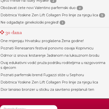
Ljeto miriše na Issey Miyake!
2
Obožavat ćete novi Valentino parfemski duo
2
Dobitnica Yoskine Zen Lift Collagen Pro linije za njegu lica
5
Ne odgađajte ginekološki pregled!
1
30 dana
One mijenjaju Hrvatsku: proglašena Žena godine!
Poznati Renesansni festival ponovno osvaja Koprivnicu
Odmor iz snova: krstarenje Jadranom na luksuznom brodu
Ovaj edukativni vodič pruža podršku roditeljima u razgovorima
s djecom
Poznati parfemski brend Fugazzi stiže u Sephoru
Dobitnica Yoskine Zen Lift Collagen Pro linije za njegu lica
Dior lansirao bronzer u sticku za savršeno preplanuli ten