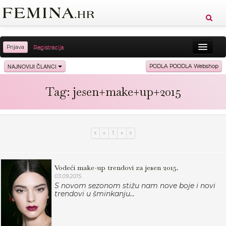
Prijava
Registracija
Sreća
Ljepota
Zdravlje
Vitkost
NAJNOVIJI ČLANCI
PODLA POODLA Webshop
Moda
Ljubav
Relax
Putovanja
Recepti
Tag: jesen+make+up+2015
Proizvodi
Knjige
Cool
«
1
»
Vodeći make-up trendovi za jesen 2015.
03.09.2015.
S novom sezonom stižu nam nove boje i novi
trendovi u šminkanju...