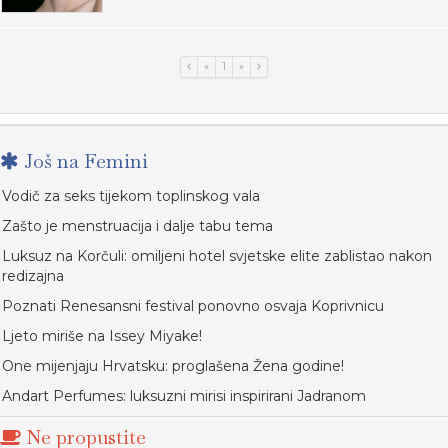
«
1
»
Još na Femini
Vodič za seks tijekom toplinskog vala
Zašto je menstruacija i dalje tabu tema
Luksuz na Korčuli: omiljeni hotel svjetske elite zablistao nakon
redizajna
Poznati Renesansni festival ponovno osvaja Koprivnicu
Ljeto miriše na Issey Miyake!
One mijenjaju Hrvatsku: proglašena Žena godine!
Andart Perfumes: luksuzni mirisi inspirirani Jadranom
Ne propustite