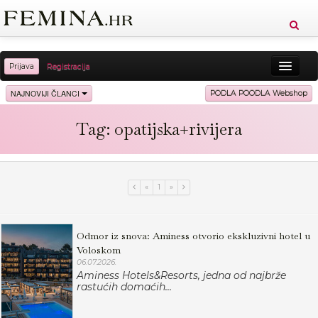
Prijava
Registracija
Sreća
Ljepota
Zdravlje
Vitkost
NAJNOVIJI ČLANCI
PODLA POODLA Webshop
Moda
Ljubav
Relax
Putovanja
Recepti
Tag: opatijska+rivijera
Proizvodi
Knjige
Cool
«
1
»
Odmor iz snova: Aminess otvorio ekskluzivni hotel u
Voloskom
06.07.2026.
Aminess Hotels&Resorts, jedna od najbrže
rastućih domaćih...