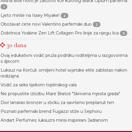
Alisha Boe novo je zaštitno lice kultnog Black Opium parfema
1
Ljeto miriše na Issey Miyake!
2
Obožavat ćete novi Valentino parfemski duo
2
Dobitnica Yoskine Zen Lift Collagen Pro linije za njegu lica
5
30 dana
Ovaj edukativni vodič pruža podršku roditeljima u razgovorima
s djecom
Luksuz na Korčuli: omiljeni hotel svjetske elite zablistao nakon
redizajna
Vodič za seks tijekom toplinskog vala
Ne propustite izložbu Mare Bratoš "Skrivena mjesta grada"
Dior lansirao bronzer u sticku za savršeno preplanuli ten
Poznati parfemski brend Fugazzi stiže u Sephoru
Andart Perfumes: luksuzni mirisi inspirirani Jadranom