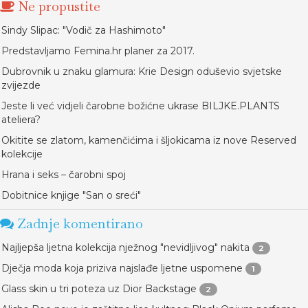
Ne propustite
Sindy Slipac: "Vodič za Hashimoto"
Predstavljamo Femina.hr planer za 2017.
Dubrovnik u znaku glamura: Krie Design oduševio svjetske
zvijezde
Jeste li već vidjeli čarobne božićne ukrase BILJKE.PLANTS
ateliera?
Okitite se zlatom, kamenčićima i šljokicama iz nove Reserved
kolekcije
Hrana i seks – čarobni spoj
Dobitnice knjige "San o sreći"
Zadnje komentirano
Najljepša ljetna kolekcija nježnog "nevidljivog" nakita
2
Dječja moda koja priziva najslađe ljetne uspomene
1
Glass skin u tri poteza uz Dior Backstage
2