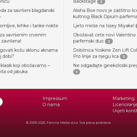
onicu
Backstage
2
oda za savršeni blagdanski
Alisha Boe novo je zaštitno lic
p
kultnog Black Opium parfem
lomljive, krhke i tanke nokte
Ljeto miriše na Issey Miyake!
za savršenim crvenim
Obožavat ćete novi Valentino
 završena!
parfemski duo
2
govati kožu sklonu aknama
Dobitnica Yoskine Zen Lift Co
j dobi?
Pro linije za njegu lica
5
 klasik koji obožavamo –
Ne odgađajte ginekološki pre
ita od jabuka
1
Impressum
Marketing
O nama
Licenciranj
Uvjeti koriš
© 2009-2026. Femina Media d.o.o. Sva prava pridržana.