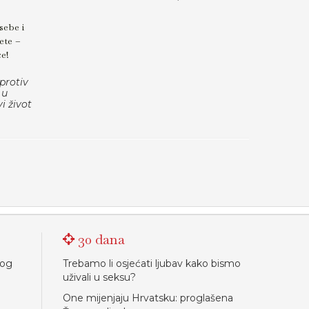
sebe i
ete –
će!
protiv
 u
vi život
30 dana
nog
Trebamo li osjećati ljubav kako bismo
uživali u seksu?
One mijenjaju Hrvatsku: proglašena