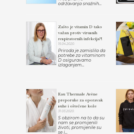
održavanja snažnih...
Zašto je vitamin D tako
važan protiv virusnih
respiratornih infekcija?!
15.04.2020.
Priroda je zamislila da
potrebe za vitaminom
D osiguravamo
izlaganjem...
Eau Thermale Avène
preporuke za oporavak
suhe i oštećene kože
31.03.2020.
S obzirom na to da su
nam se promijenili
životi, promijenile su
se i...