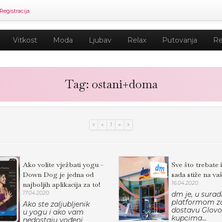
Registracija
Vitkost
Moda
Ljubav
Relax
Putovanja
Re
Tag: ostani+doma
«
1
»
Ako volite vježbati yogu -
Sve što trebate 
Down Dog je jedna od
sada stiže na va
najboljih aplikacija za to!
16.04.2020.
17.04.2020.
dm je, u suradn
platformom z
Ako ste zaljubljenik
dostavu Glovo
u yogu i ako vam
kupcima...
nedostaju vođeni