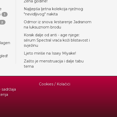
Žena godine!
e
Najljepša ljetna kolekcija nježnog
a
"nevidljivog" nakita
1
Odmor iz snova: krstarenje Jadranom
2
na luksuznom brodu
Korak dalje od anti - age njege:
sérum Spectral vraća koži blistavost i
llagen
svježinu
Ljeto miriše na Issey Miyake!
gled!
Zašto je menstruacija i dalje tabu
tema
Cookies / Kolačići
e sadržaja
tenja