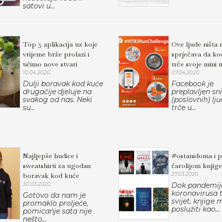
satovi u...
Top 5 aplikacija uz koje
Ove ljude ništa 
vrijeme brže prolazi i
sprječava da ko
učimo nove stvari
trče svoje mini
10.04.2020.
07.04.2020.
Dulji boravak kod kuće
Facebook je
drugačije djeluje na
preplavljen 
svakog od nas. Neki
(poslovnih) lju
su...
trče u...
Najljepše hudice i
#ostanidoma i p
sweatshirti za ugodan
čarolijom knjige
boravak kod kuće
27.03.2020.
30.03.2020.
Dok pandemij
koronavirusa 
Gotovo da nam je
svijet, knjige
promaklo proljeće,
poslužiti kao...
pomicanje sata nije
nešto...