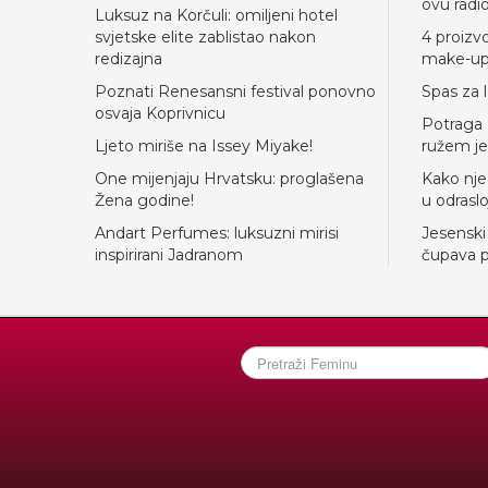
ovu radi
Luksuz na Korčuli: omiljeni hotel
svjetske elite zablistao nakon
4 proizv
redizajna
make-u
Poznati Renesansni festival ponovno
Spas za 
osvaja Koprivnicu
Potraga 
Ljeto miriše na Issey Miyake!
ružem je
One mijenjaju Hrvatsku: proglašena
Kako nje
Žena godine!
u odraslo
Andart Perfumes: luksuzni mirisi
Jesenski
inspirirani Jadranom
čupava p