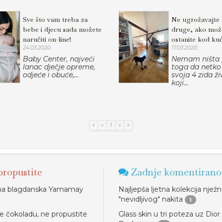
Sve što vam treba za
Ne ugrožavajte 
bebe i djecu sada možete
druge, ako mož
naručiti on-line!
ostanite kod ku
24.03.2020.
17.03.2020.
Baby Center, najveći
Nemam ništa 
lanac dječje opreme,
toga da netko
odjeće i obuće,...
svoja 4 zida ži
koji...
«
1
»
ropustite
Zadnje komentirano
na blagdanska Yamamay
Najljepša ljetna kolekcija njež
"nevidljivog" nakita
1
te čokoladu, ne propustite
Glass skin u tri poteza uz Dior