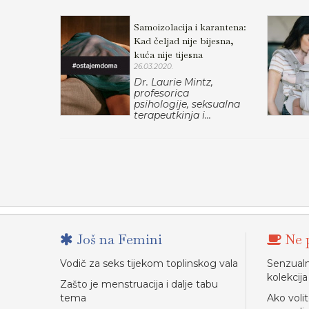
Samoizolacija i karantena:
Kad čeljad nije bijesna,
kuća nije tijesna
26.03.2020.
Dr. Laurie Mintz,
profesorica
psihologije, seksualna
terapeutkinja i...
Još na Femini
Ne p
Vodič za seks tijekom toplinskog vala
Senzual
kolekcija
Zašto je menstruacija i dalje tabu
tema
Ako voli