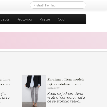
cepti
Proizvodi
Knjige
Cool
iz dm-a
Zara ima odlične modele
ša vrata
tajica - udobne i trendi
16.04.2020.
ji s
Kada se jednom život
a brzu
vrati u 'normalu', naša
,
će se stopala teško...