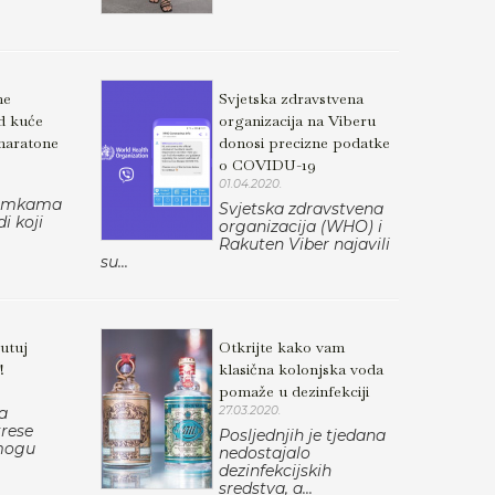
ne
Svjetska zdravstvena
d kuće
organizacija na Viberu
 maratone
donosi precizne podatke
o COVIDU-19
01.04.2020.
snimkama
Svjetska zdravstvena
di koji
organizacija (WHO) i
Rakuten Viber najavili
su...
utuj
Otkrijte kako vam
!
klasična kolonjska voda
pomaže u dezinfekciji
a
27.03.2020.
trese
Posljednjih je tjedana
 mogu
nedostajalo
dezinfekcijskih
sredstva, a...