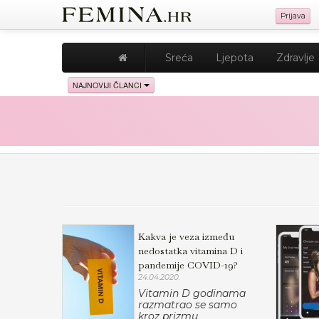
Prijava
Sreća
Ljepota
Zdravlje
NAJNOVIJI ČLANCI
Kakva je veza između
nedostatka vitamina D i
pandemije COVID-19?
24.04.2020.
Vitamin D godinama
razmatrao se samo
kroz prizmu