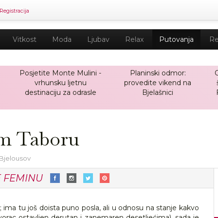
Registracija
Vitkost
Moda
Ljubav
Relax
Putovanja
Re
Posjetite Monte Mulini -
Planinski odmor:
O
vrhunsku ljetnu
provedite vikend na
destinaciju za odrasle
Bjelašnici
om Taboru
 Bjelousov
E FEMINU
en; ima tu još doista puno posla, ali u odnosu na stanje kakvo
 dvorac ostavljen derutan i zanemaren desetljećima), sada je