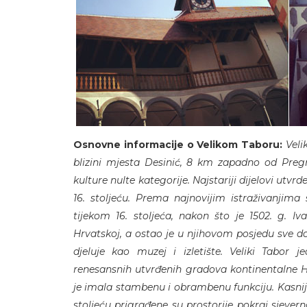
Osnovne informacije o Velikom Taboru:
Veli
blizini mjesta Desinić, 8 km zapadno od Preg
kulture nulte kategorije. Najstariji dijelovi utvrd
16. stoljeću. Prema najnovijim istraživanjima
tijekom 16. stoljeća, nakon što je 1502. g. I
Hrvatskoj, a ostao je u njihovom posjedu sve do 
djeluje kao muzej i izletište. Veliki Tabor 
renesansnih utvrđenih gradova kontinentalne Hr
je imala stambenu i obrambenu funkciju. Kasnije, 
stoljeću prigrađene su prostorije pokraj sjevern