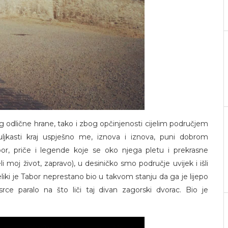
 odlične hrane, tako i zbog opčinjenosti cijelim područjem
žuljkasti kraj uspješno me, iznova i iznova, puni dobrom
bor, priče i legende koje se oko njega pletu i prekrasne
li moj život, zapravo), u desiničko smo područje uvijek i išli
liki je Tabor neprestano bio u takvom stanju da ga je lijepo
srce paralo na što liči taj divan zagorski dvorac. Bio je