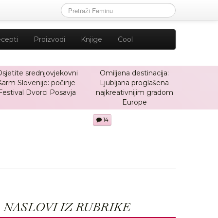
cepti
Proizvodi
Knjige
Cool
sjetite srednjovjekovni
Omiljena destinacija:
šarm Slovenije: počinje
Ljubljana proglašena
Festival Dvorci Posavja
najkreativnijim gradom
Europe
14
NASLOVI IZ RUBRIKE