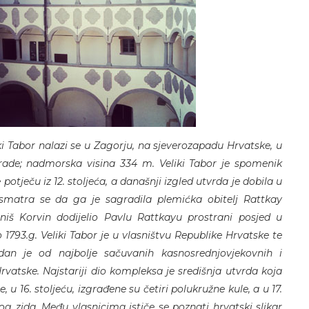
ki Tabor nalazi se u Zagorju, na sjeverozapadu Hrvatske, u
rade; nadmorska visina 334 m. Veliki Tabor je spomenik
e potječu iz 12. stoljeća, a današnji izgled utvrda je dobila u
 smatra se da ga je sagradila plemićka obitelj Rattkay
vaniš Korvin dodijelio Pavlu Rattkayu prostrani posjed u
1793.g. Veliki Tabor je u vlasništvu Republike Hrvatske te
jedan je od najbolje sačuvanih kasnosrednjovjekovnih i
vatske. Najstariji dio kompleksa je središnja utvrda koja
u 16. stoljeću, izgrađene su četiri polukružne kule, a u 17.
og zida. Među vlasnicima ističe se poznati hrvatski slikar