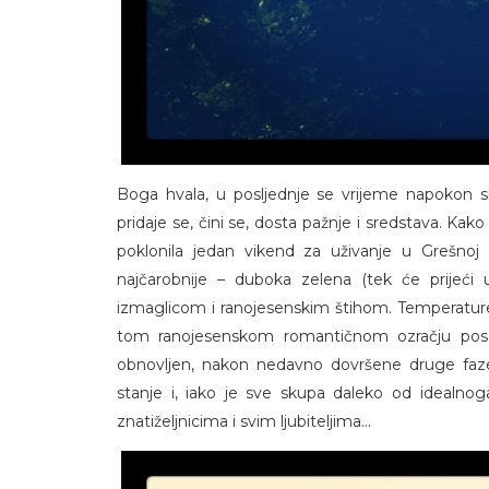
Boga hvala, u posljednje se vrijeme napokon situ
pridaje se, čini se, dosta pažnje i sredstava. Kak
poklonila jedan vikend za uživanje u Grešnoj 
najčarobnije – duboka zelena (tek će prijeći
izmaglicom i ranojesenskim štihom. Temperature s
tom ranojesenskom romantičnom ozračju posebn
obnovljen, nakon nedavno dovršene druge faze
stanje i, iako je sve skupa daleko od idealno
znatiželjnicima i svim ljubiteljima...