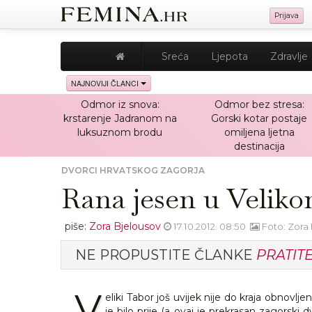
Prijava
Sreća
Ljepota
Zdravlje
NAJNOVIJI ČLANCI
Odmor iz snova:
Odmor bez stresa:
krstarenje Jadranom na
Gorski kotar postaje
luksuznom brodu
omiljena ljetna
destinacija
DVORCI HRVATSKOG ZAGORJA
Rana jesen u Velik
piše:
Zora Bjelousov
17.10.2012. 08:50
Foto: Zora
NE PROPUSTITE ČLANKE
PRATIT
V
eliki Tabor još uvijek nije do kraja obnovlj
je bilo prije (a ovaj je prekrasan zagorski