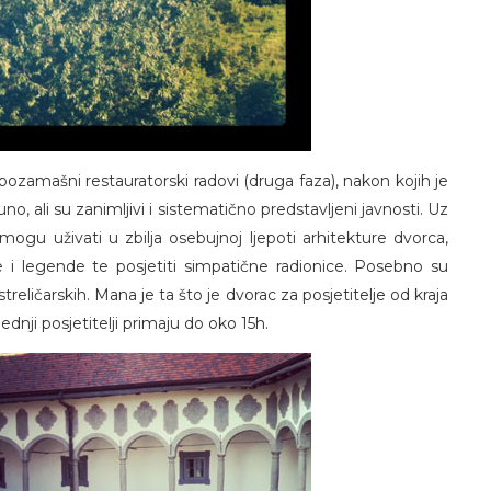
pozamašni restauratorski radovi (druga faza), nakon kojih je
o, ali su zanimljivi i sistematično predstavljeni javnosti. Uz
 mogu uživati u zbilja osebujnoj ljepoti arhitekture dvorca,
riče i legende te posjetiti simpatične radionice. Posebno su
treličarskih. Mana je ta što je dvorac za posjetitelje od kraja
ednji posjetitelji primaju do oko 15h.