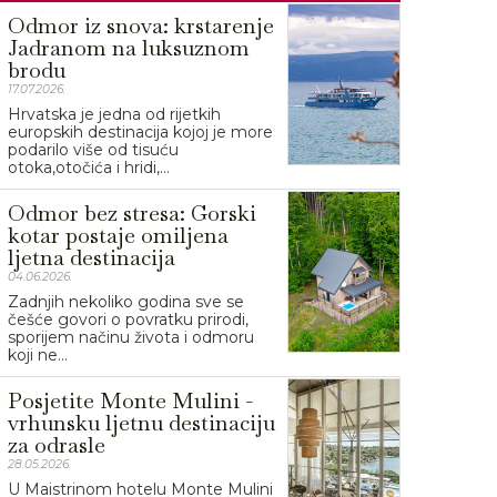
Odmor iz snova: krstarenje
Jadranom na luksuznom
brodu
17.07.2026.
Hrvatska je jedna od rijetkih
europskih destinacija kojoj je more
podarilo više od tisuću
otoka,otočića i hridi,...
Odmor bez stresa: Gorski
kotar postaje omiljena
ljetna destinacija
04.06.2026.
Zadnjih nekoliko godina sve se
češće govori o povratku prirodi,
sporijem načinu života i odmoru
koji ne...
Posjetite Monte Mulini -
vrhunsku ljetnu destinaciju
za odrasle
28.05.2026.
U Maistrinom hotelu Monte Mulini