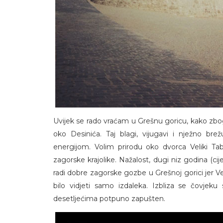
Uvijek se rado vraćam u Grešnu goricu, kako zbog
oko Desinića. Taj blagi, vijugavi i nježno bre
energijom. Volim prirodu oko dvorca Veliki Ta
zagorske krajolike. Nažalost, dugi niz godina (cije
radi dobre zagorske gozbe u Grešnoj gorici jer Ve
bilo vidjeti samo izdaleka. Izbliza se čovjeku 
desetljećima potpuno zapušten.