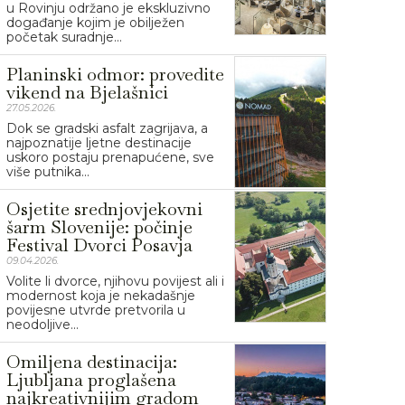
u Rovinju održano je ekskluzivno
događanje kojim je obilježen
početak suradnje...
Planinski odmor: provedite
vikend na Bjelašnici
27.05.2026.
Dok se gradski asfalt zagrijava, a
najpoznatije ljetne destinacije
uskoro postaju prenapućene, sve
više putnika...
Osjetite srednjovjekovni
šarm Slovenije: počinje
Festival Dvorci Posavja
09.04.2026.
Volite li dvorce, njihovu povijest ali i
modernost koja je nekadašnje
povijesne utvrde pretvorila u
neodoljive...
Omiljena destinacija:
Ljubljana proglašena
najkreativnijim gradom