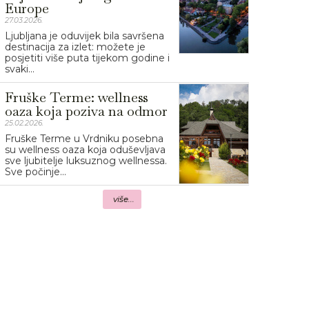
Europe
27.03.2026.
Ljubljana je oduvijek bila savršena
destinacija za izlet: možete je
posjetiti više puta tijekom godine i
svaki...
Fruške Terme: wellness
oaza koja poziva na odmor
25.02.2026.
Fruške Terme u Vrdniku posebna
su wellness oaza koja oduševljava
sve ljubitelje luksuznog wellnessa.
Sve počinje...
više...