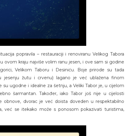
acija popravila – restauraciji i renoviranu Velikog Tabora
o u ovom kraju najviše volim ranu jesen, i ove sam si godine
gorici, Velikom Taboru i Desiniću. Boje prirode su tada
 u jesenju žutu i crvenu) lagano je već ublažena finom
u ugodne i idealne za šetnju, a Veliki Tabor je, u cijelom
o šarmantan. Također, iako Tabor još nije u cijelosti
 obnove, dvorac je već doista doveden u respektabilno
ga, već se itekako može s ponosom pokazivati turistima,