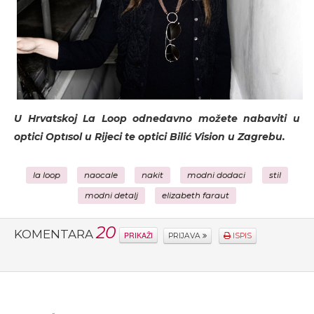
U Hrvatskoj La Loop odnedavno možete nabaviti u
optici Optısol u Rijeci te optici Bilić Vision u Zagrebu.
la loop
naocale
nakit
modni dodaci
stil
modni detalj
elizabeth faraut
20
KOMENTARA
PRIKAŽI
PRIJAVA
ISPIS