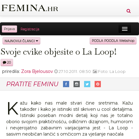
Prijava
Registracija
Sreća
Ljepota
Zdravlje
Vitkost
NAJNOVIJI ČLANCI
PODLA POODLA Webshop
Svoje cvike objesite o La Loop!
Moda
Ljubav
Relax
Putovanja
Recepti
20
Proizvodi
Knjige
Cool
priredila:
Zora Bjelousov
27.10.2011. 08:50
Foto: La Loop
PRATITE FEMINU
K
ažu kako nas male stvari čine sretnima. Kažu
također i kako je istinski stil skriven u cool detaljima.
Istinski poseban modni detalj koji nas je totalno
oborio svojom praktičnošću, odličnim dizajnom, humorom
i nevjerojatno zabavnim varijacijama jest - La Loop -
sasvim neobičan lančić s omčicom za vješanje naočala