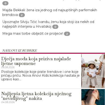
0
Majda Bekkali: žena iza jednog od najsuptilnijih parfemskih
brendova
2
Upoznajte Silviju Tičić Ivandu, ženu koja stoji iza nekih od
najljepših interijera u Hrvatskoj
0
Mega maxi torbe obilježit će proljeće!
2
NASLOVI IZ RUBRIKE
Dječja moda koja priziva najslađe
ljetne uspomene
06.08.2026.
Postoje kolekcije koje prate trendove i one koje
pričaju priču. Nova Anovi Kids kolekcija nastala je
upravo kao...
Najljepša ljetna kolekcija nježnog
"nevidljivog" nakita
04.08.2026.