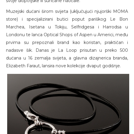
svoje dioptrijske ili sunčane naočale.
Muzejski dućani širom svijeta (uključujući njujorški MOMA
store) i specijalizirani butici poput pariškog Le Bon
Marchea, Isetana u Tokiju, Selfridgesa i Harrodsa u
Londonu te lanca Optical Shops of Aspen u Americi, među
prvima su prepoznali brand kao koristan, praktičan i
nadasve šik. Danas je La Loop prisutan u preko 500
dućana u 16 zemalja svijeta, a glavna dizajnerica branda,
Elizabeth Faraut, lansira nove kolekcije dvaput godišnje.