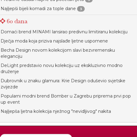
Najljepši bijeli komadi za tople dane
3
60 dana
Domaći brend MINAMI lansirao predivnu limitiranu kolekciju
Dječja moda koja priziva najslađe ljetne uspomene
Becha Design novom kolekcijom slavi bezvremensku
eleganciju
DeLight predstavio novu kolekciju uz ekskluzivno modno
druženje
Dubrovnik u znaku glamura: Krie Design oduševio svjetske
zvijezde
Popularni modni brend Bomber u Zagrebu priprema prvi pop
up event
Najljepša ljetna kolekcija nježnog "nevidljivog" nakita