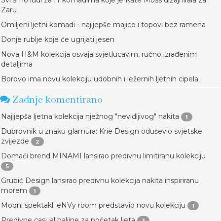
Zaru
Omiljeni ljetni komadi - najljepše majice i topovi bez ramena
Donje rublje koje će ugrijati jesen
Nova H&M kolekcija osvaja svjetlucavim, ručno izrađenim
detaljima
Borovo ima novu kolekciju udobnih i ležernih ljetnih cipela
Zadnje komentirano
Najljepša ljetna kolekcija nježnog "nevidljivog" nakita
1
Dubrovnik u znaku glamura: Krie Design oduševio svjetske
zvijezde
2
Domaći brend MINAMI lansirao predivnu limitiranu kolekciju
5
Grubić Design lansirao predivnu kolekcija nakita inspiriranu
morem
1
Modni spektakl: eNVy room predstavio novu kolekciju
1
Predivne casual haljine za početak ljeta
3