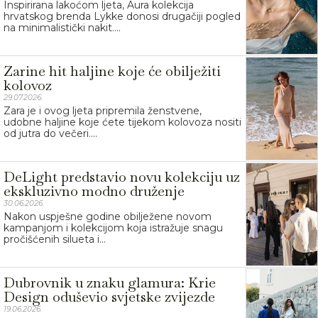
Inspirirana lakoćom ljeta, Aura kolekcija
hrvatskog brenda Lykke donosi drugačiji pogled
na minimalistički nakit....
Zarine hit haljine koje će obilježiti
kolovoz
29.07.2026.
Zara je i ovog ljeta pripremila ženstvene,
udobne haljine koje ćete tijekom kolovoza nositi
od jutra do večeri....
DeLight predstavio novu kolekciju uz
ekskluzivno modno druženje
30.06.2026.
Nakon uspješne godine obilježene novom
kampanjom i kolekcijom koja istražuje snagu
pročišćenih silueta i...
Dubrovnik u znaku glamura: Krie
Design oduševio svjetske zvijezde
19.06.2026.