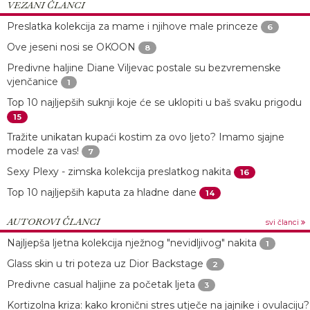
VEZANI ČLANCI
Preslatka kolekcija za mame i njihove male princeze
6
Ove jeseni nosi se OKOON
8
Predivne haljine Diane Viljevac postale su bezvremenske
vjenčanice
1
Top 10 najljepših suknji koje će se uklopiti u baš svaku prigodu
15
Tražite unikatan kupaći kostim za ovo ljeto? Imamo sjajne
modele za vas!
7
Sexy Plexy - zimska kolekcija preslatkog nakita
16
Top 10 najljepših kaputa za hladne dane
14
AUTOROVI ČLANCI
svi članci
Najljepša ljetna kolekcija nježnog "nevidljivog" nakita
1
Glass skin u tri poteza uz Dior Backstage
2
Predivne casual haljine za početak ljeta
3
Kortizolna kriza: kako kronični stres utječe na jajnike i ovulaciju?