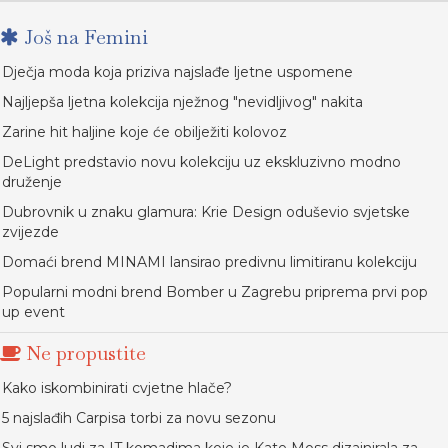
Još na Femini
Dječja moda koja priziva najslađe ljetne uspomene
Najljepša ljetna kolekcija nježnog "nevidljivog" nakita
Zarine hit haljine koje će obilježiti kolovoz
DeLight predstavio novu kolekciju uz ekskluzivno modno
druženje
Dubrovnik u znaku glamura: Krie Design oduševio svjetske
zvijezde
Domaći brend MINAMI lansirao predivnu limitiranu kolekciju
Popularni modni brend Bomber u Zagrebu priprema prvi pop
up event
Ne propustite
Kako iskombinirati cvjetne hlače?
5 najslađih Carpisa torbi za novu sezonu
Svi smo ludi za IT komadima koje je Kate Moss dizajnirala za