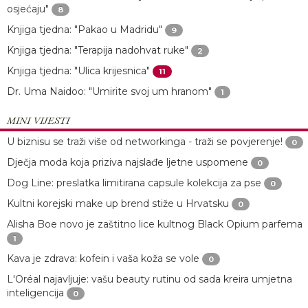
osjećaju"
8
Knjiga tjedna: "Pakao u Madridu"
9
Knjiga tjedna: "Terapija nadohvat ruke"
2
Knjiga tjedna: "Ulica krijesnica"
11
Dr. Uma Naidoo: "Umirite svoj um hranom"
1
MINI VIJESTI
U biznisu se traži više od networkinga - traži se povjerenje!
0
Dječja moda koja priziva najslađe ljetne uspomene
0
Dog Line: preslatka limitirana capsule kolekcija za pse
0
Kultni korejski make up brend stiže u Hrvatsku
0
Alisha Boe novo je zaštitno lice kultnog Black Opium parfema
1
Kava je zdrava: kofein i vaša koža se vole
0
L'Oréal najavljuje: vašu beauty rutinu od sada kreira umjetna
inteligencija
0