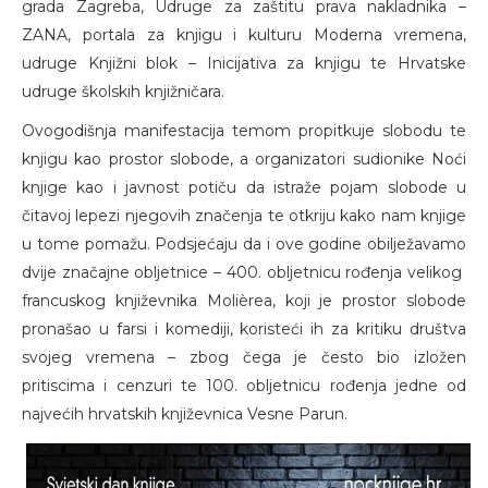
grada Zagreba, Udruge za zaštitu prava nakladnika –
ZANA, portala za knjigu i kulturu Moderna vremena,
udruge Knjižni blok – Inicijativa za knjigu te Hrvatske
udruge školskih knjižničara.
Ovogodišnja manifestacija temom propitkuje slobodu te
knjigu kao prostor slobode, a organizatori sudionike Noći
knjige kao i javnost potiču da istraže pojam slobode u
čitavoj lepezi njegovih značenja te otkriju kako nam knjige
u tome pomažu. Podsjećaju da i ove godine obilježavamo
dvije značajne obljetnice – 400. obljetnicu rođenja velikog
francuskog književnika Molièrea, koji je prostor slobode
pronašao u farsi i komediji, koristeći ih za kritiku društva
svojeg vremena – zbog čega je često bio izložen
pritiscima i cenzuri te 100. obljetnicu rođenja jedne od
najvećih hrvatskih književnica Vesne Parun.