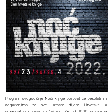
Program ovogodišnje Noći knjige obilovat će besplatnim
događanjima za sve uzraste diljem Hrvatske, a
organizatori ponovno očekuju više od 1000 programa