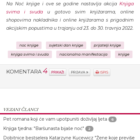
Na Noć knjige i ove se godine nastavlja akcija
Knjiga
svima i svuda
u gotovo svim knjižarama, online
shopovima nakladnika i online knjižarama s prigodnim
akcijskim popustima u trajanju od 23. do 30. travnja 2022.
noc knjige
svjetski dan knjige
prijatelji knjige
knjiga svima i svuda
nacionalna manifestacija
knjige
4
KOMENTARA
PRIKAŽI
PRIJAVA
ISPIS
VEZANI ČLANCI
Pet romana koji će vam upotpuniti doživljaj ljeta
6
Knjiga tjedna: "Baršunasta bijaše noć"
2
Dobitnice bestselera Katarzyne Kucewicz "Žene koje previše