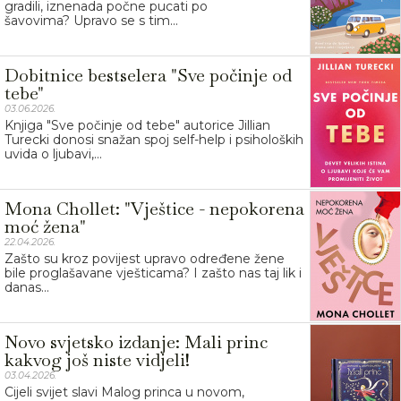
gradili, iznenada počne pucati po
šavovima? Upravo se s tim...
Dobitnice bestselera "Sve počinje od
tebe"
03.06.2026.
Knjiga "Sve počinje od tebe" autorice Jillian
Turecki donosi snažan spoj self-help i psiholoških
uvida o ljubavi,...
Mona Chollet: "Vještice - nepokorena
moć žena"
22.04.2026.
Zašto su kroz povijest upravo određene žene
bile proglašavane vješticama? I zašto nas taj lik i
danas...
Novo svjetsko izdanje: Mali princ
kakvog još niste vidjeli!
03.04.2026.
Cijeli svijet slavi Malog princa u novom,