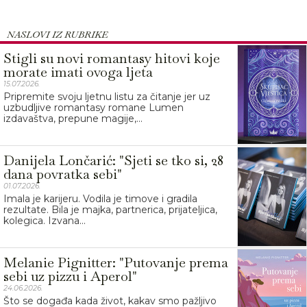
NASLOVI IZ RUBRIKE
Stigli su novi romantasy hitovi koje
morate imati ovoga ljeta
15.07.2026.
Pripremite svoju ljetnu listu za čitanje jer uz
uzbudljive romantasy romane Lumen
izdavaštva, prepune magije,...
Danijela Lončarić: "Sjeti se tko si, 28
dana povratka sebi"
01.07.2026.
Imala je karijeru. Vodila je timove i gradila
rezultate. Bila je majka, partnerica, prijateljica,
kolegica. Izvana...
Melanie Pignitter: "Putovanje prema
sebi uz pizzu i Aperol"
24.06.2026.
Što se događa kada život, kakav smo pažljivo