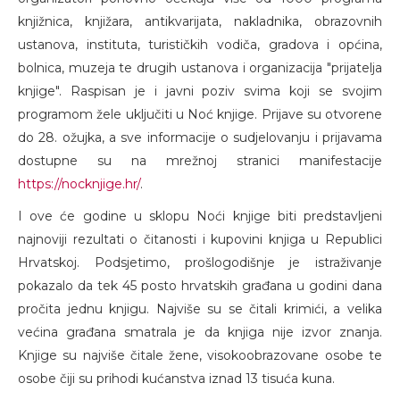
knjižnica, knjižara, antikvarijata, nakladnika, obrazovnih
ustanova, instituta, turističkih vodiča, gradova i općina,
bolnica, muzeja te drugih ustanova i organizacija "prijatelja
knjige". Raspisan je i javni poziv svima koji se svojim
programom žele uključiti u Noć knjige. Prijave su otvorene
do 28. ožujka, a sve informacije o sudjelovanju i prijavama
dostupne su na mrežnoj stranici manifestacije
https://nocknjige.hr/
.
I ove će godine u sklopu Noći knjige biti predstavljeni
najnoviji rezultati o čitanosti i kupovini knjiga u Republici
Hrvatskoj. Podsjetimo, prošlogodišnje je istraživanje
pokazalo da tek 45 posto hrvatskih građana u godini dana
pročita jednu knjigu. Najviše su se čitali krimići, a velika
većina građana smatrala je da knjiga nije izvor znanja.
Knjige su najviše čitale žene, visokoobrazovane osobe te
osobe čiji su prihodi kućanstva iznad 13 tisuća kuna.