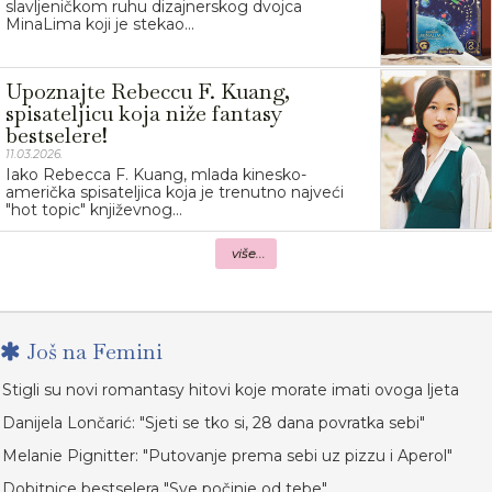
slavljeničkom ruhu dizajnerskog dvojca
MinaLima koji je stekao...
Upoznajte Rebeccu F. Kuang,
spisateljicu koja niže fantasy
bestselere!
11.03.2026.
Iako Rebecca F. Kuang, mlada kinesko-
američka spisateljica koja je trenutno najveći
"hot topic" književnog...
više...
Još na Femini
Stigli su novi romantasy hitovi koje morate imati ovoga ljeta
Danijela Lončarić: "Sjeti se tko si, 28 dana povratka sebi"
Melanie Pignitter: "Putovanje prema sebi uz pizzu i Aperol"
Dobitnice bestselera "Sve počinje od tebe"