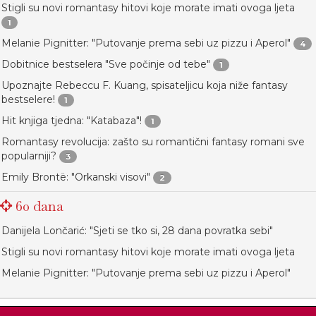
Stigli su novi romantasy hitovi koje morate imati ovoga ljeta
1
Melanie Pignitter: "Putovanje prema sebi uz pizzu i Aperol"
4
Dobitnice bestselera "Sve počinje od tebe"
1
Upoznajte Rebeccu F. Kuang, spisateljicu koja niže fantasy
bestselere!
1
Hit knjiga tjedna: "Katabaza"!
1
Romantasy revolucija: zašto su romantični fantasy romani sve
popularniji?
3
Emily Brontë: "Orkanski visovi"
2
60 dana
Danijela Lončarić: "Sjeti se tko si, 28 dana povratka sebi"
Stigli su novi romantasy hitovi koje morate imati ovoga ljeta
Melanie Pignitter: "Putovanje prema sebi uz pizzu i Aperol"