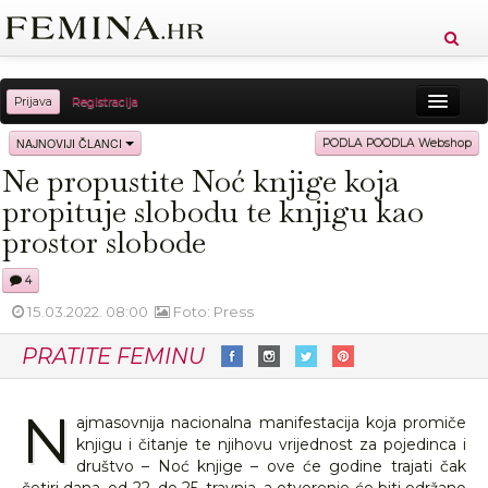
Prijava
Registracija
Sreća
Ljepota
Zdravlje
Vitkost
NAJNOVIJI ČLANCI
PODLA POODLA Webshop
Ne propustite Noć knjige koja
Moda
Ljubav
Relax
Putovanja
Recepti
propituje slobodu te knjigu kao
Proizvodi
Knjige
Cool
prostor slobode
4
15.03.2022. 08:00
Foto: Press
PRATITE FEMINU
N
ajmasovnija nacionalna manifestacija koja promiče
knjigu i čitanje te njihovu vrijednost za pojedinca i
društvo – Noć knjige – ove će godine trajati čak