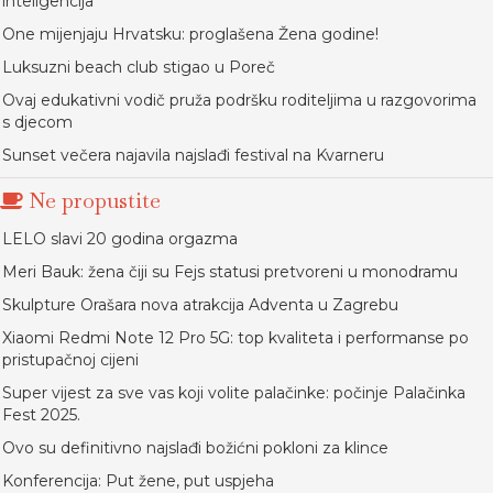
inteligencija
One mijenjaju Hrvatsku: proglašena Žena godine!
Luksuzni beach club stigao u Poreč
Ovaj edukativni vodič pruža podršku roditeljima u razgovorima
s djecom
Sunset večera najavila najslađi festival na Kvarneru
Ne propustite
LELO slavi 20 godina orgazma
Meri Bauk: žena čiji su Fejs statusi pretvoreni u monodramu
Skulpture Orašara nova atrakcija Adventa u Zagrebu
Xiaomi Redmi Note 12 Pro 5G: top kvaliteta i performanse po
pristupačnoj cijeni
Super vijest za sve vas koji volite palačinke: počinje Palačinka
Fest 2025.
Ovo su definitivno najslađi božićni pokloni za klince
Konferencija: Put žene, put uspjeha