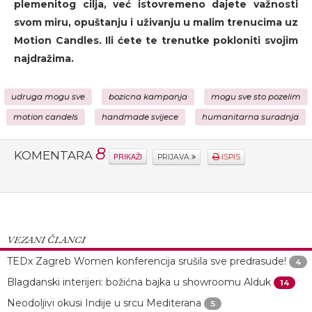
plemenitog cilja, već istovremeno dajete važnosti
svom miru, opuštanju i uživanju u malim trenucima uz
Motion Candles. Ili ćete te trenutke pokloniti svojim
najdražima.
udruga mogu sve
bozicna kampanja
mogu sve sto pozelim
motion candels
handmade svijece
humanitarna suradnja
8
KOMENTARA
PRIKAŽI
PRIJAVA
ISPIS
VEZANI ČLANCI
TEDx Zagreb Women konferencija srušila sve predrasude!
4
Blagdanski interijeri: božićna bajka u showroomu Alduk
14
Neodoljivi okusi Indije u srcu Mediterana
5