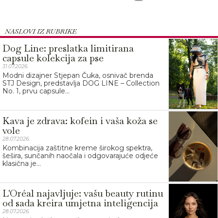
NASLOVI IZ RUBRIKE
Dog Line: preslatka limitirana
capsule kolekcija za pse
31.07.2026.
Modni dizajner Stjepan Čuka, osnivač brenda
STJ Design, predstavlja DOG LINE – Collection
No. 1, prvu capsule...
Kava je zdrava: kofein i vaša koža se
vole
28.07.2026.
Kombinacija zaštitne kreme širokog spektra,
šešira, sunčanih naočala i odgovarajuće odjeće
klasična je...
L'Oréal najavljuje: vašu beauty rutinu
od sada kreira umjetna inteligencija
28.07.2026.