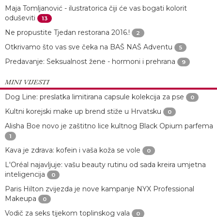
Maja Tomljanović - ilustratorica čiji će vas bogati kolorit
oduševiti
13
Ne propustite Tjedan restorana 2016.!
2
Otkrivamo što vas sve čeka na BAŠ NAŠ Adventu
5
Predavanje: Seksualnost žene - hormoni i prehrana
9
MINI VIJESTI
Dog Line: preslatka limitirana capsule kolekcija za pse
0
Kultni korejski make up brend stiže u Hrvatsku
0
Alisha Boe novo je zaštitno lice kultnog Black Opium parfema
1
Kava je zdrava: kofein i vaša koža se vole
0
L'Oréal najavljuje: vašu beauty rutinu od sada kreira umjetna
inteligencija
0
Paris Hilton zvijezda je nove kampanje NYX Professional
Makeupa
0
Vodič za seks tijekom toplinskog vala
0