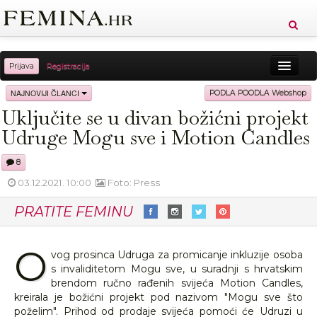
Prijava
Registracija
Sreća
Ljepota
Zdravlje
Vitkost
NAJNOVIJI ČLANCI
PODLA POODLA Webshop
Uključite se u divan božićni projekt
Moda
Ljubav
Relax
Putovanja
Recepti
Udruge Mogu sve i Motion Candles
Proizvodi
Knjige
Cool
8
03.12.2021. 10:00
Foto: Press
PRATITE FEMINU
O
vog prosinca Udruga za promicanje inkluzije osoba
s invaliditetom Mogu sve, u suradnji s hrvatskim
brendom ručno rađenih svijeća Motion Candles,
kreirala je božićni projekt pod nazivom "Mogu sve što
poželim". Prihod od prodaje svijeća pomoći će Udruzi u