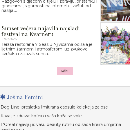
Razgovori s djecom o tijelu i zdravlju, pristanku i
granicama, sigurnosti na internetu, zaštiti od
nasilja,...
Sunset večera najavila najslađi
festival na Kvarneru
10.07.2026.
Terasa restorana 7 Seas u Njivicama odisala je
ljetnim šarmom i atmosferom, uz zvukove
cvrčaka i zalazak sunca....
više...
Još na Femini
Dog Line: preslatka limitirana capsule kolekcija za pse
Kava je zdrava: kofein i vaša koža se vole
L'Oréal najavljuje: vašu beauty rutinu od sada kreira umjetna