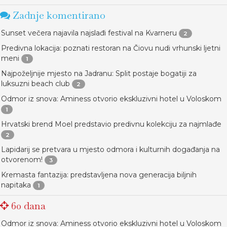
Zadnje komentirano
Sunset večera najavila najslađi festival na Kvarneru
2
Predivna lokacija: poznati restoran na Čiovu nudi vrhunski ljetni
meni
1
Najpoželjnije mjesto na Jadranu: Split postaje bogatiji za
luksuzni beach club
2
Odmor iz snova: Aminess otvorio ekskluzivni hotel u Voloskom
1
Hrvatski brend Moel predstavio predivnu kolekciju za najmlađe
2
Lapidarij se pretvara u mjesto odmora i kulturnih događanja na
otvorenom!
3
Kremasta fantazija: predstavljena nova generacija biljnih
napitaka
1
60 dana
Odmor iz snova: Aminess otvorio ekskluzivni hotel u Voloskom