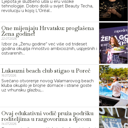
Ljepota je službeno ušla u eru visoke
tehnologije. Dobro došli u svijet Beauty Techa,
revoluciju u kojoj L'Oréal...
One mijenjaju Hrvatsku: proglašena
Žena godine!
22.07.2026.
Izbor za „Ženu godine“ već više od trideset
godina okuplja mnoštvo ambicioznih, uspješnih i
ostvarenih...
Luksuzni beach club stigao u Poreč
16.07.2026.
Svečano otvorenje novog Valamarovog beach
kluba okupilo je brojne domaće i strane goste
uz vrhunsku glazbu,...
Ovaj edukativni vodič pruža podršku
roditeljima u razgovorima s djecom
14.07.2026.