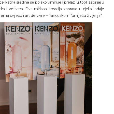
likatna sredina se polako umiruje i prelazi u topli zagrljaj u
ra i vetivera. Ova mirisna kreacija zapravo u cjelini odaje
ma cvijeću i art de vivre – francuskom "umijeću življenja".