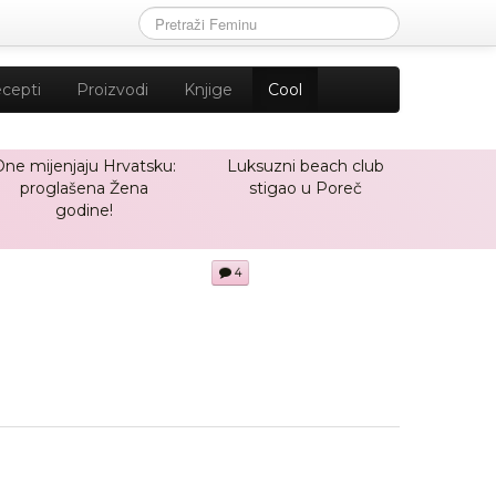
cepti
Proizvodi
Knjige
Cool
One mijenjaju Hrvatsku:
Luksuzni beach club
proglašena Žena
stigao u Poreč
godine!
4