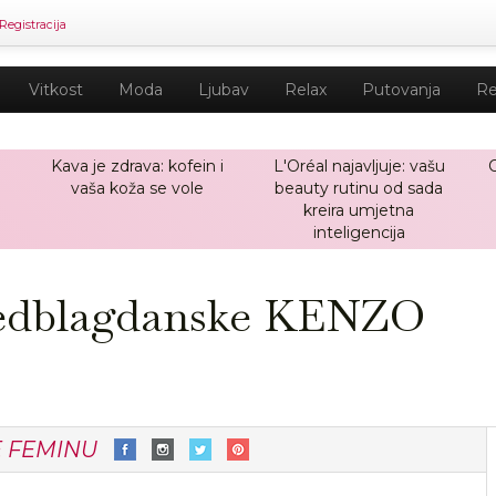
Registracija
Vitkost
Moda
Ljubav
Relax
Putovanja
Re
Kava je zdrava: kofein i
L'Oréal najavljuje: vašu
vaša koža se vole
beauty rutinu od sada
kreira umjetna
inteligencija
predblagdanske KENZO
E FEMINU