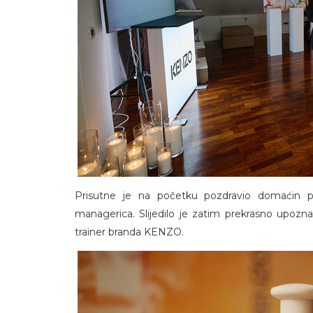
Prisutne je na početku pozdravio domaćin p
managerica. Slijedilo je zatim prekrasno upozna
trainer branda KENZO.