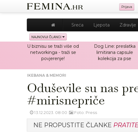
Prijava
Sreća
Ljepota
Zdravlje
NAJNOVIJI ČLANCI
U biznisu se traži više od
Dog Line: preslatka
networkinga - traži se
limitirana capsule
povjerenje!
kolekcija za pse
IKEBANA & MEMORI
Oduševile su nas 
#mirisnepriče
13.12.2023. 08:00
Foto: Press
NE PROPUSTITE ČLANKE
PRATIT