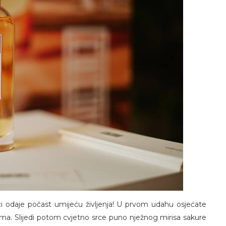
i odaje počast umijeću življenja! U prvom udahu osjećate
ima. Slijedi potom cvjetno srce puno nježnog mirisa sakure