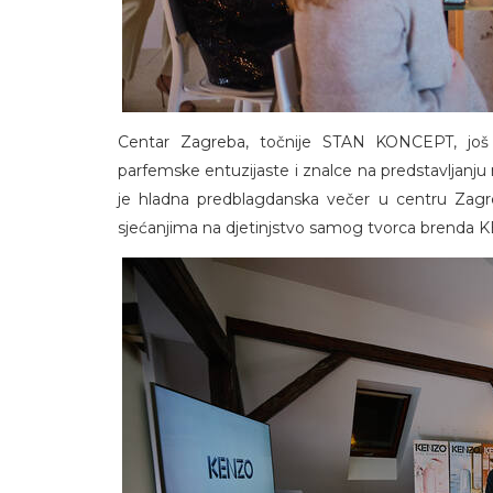
Centar Zagreba, točnije STAN KONCEPT, još 
parfemske entuzijaste i znalce na predstavljanj
je hladna predblagdanska večer u centru Zagre
sjećanjima na djetinjstvo samog tvorca brenda 