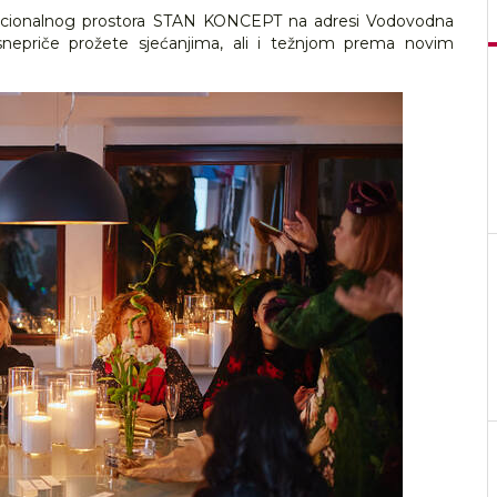
kcionalnog prostora STAN KONCEPT na adresi Vodovodna
epriče prožete sjećanjima, ali i težnjom prema novim