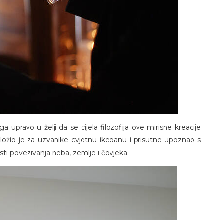
ga upravo u želji da se cijela filozofija ove mirisne kreacije
složio je za uzvanike cvjetnu ikebanu i prisutne upoznao s
osti povezivanja neba, zemlje i čovjeka.