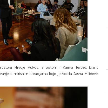
rostora Hrvoje Vukov, a potom i Karina Terbec brand
vanje s mirisnim kreacijama koje je vodila Jasna Milićević