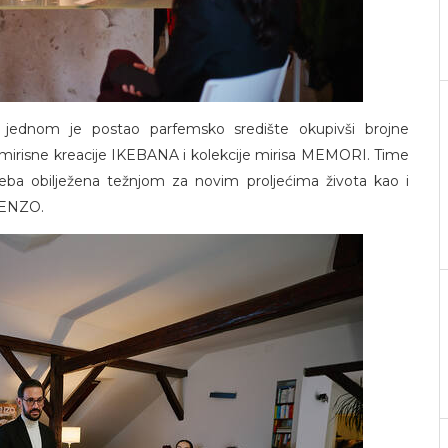
jednom je postao parfemsko središte okupivši brojne
u mirisne kreacije IKEBANA i kolekcije mirisa MEMORI. Time
ba obilježena težnjom za novim proljećima života kao i
KENZO.