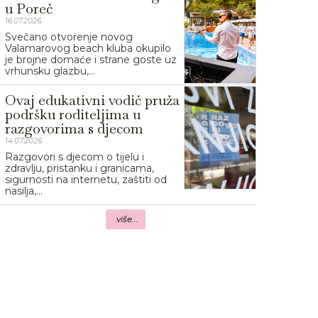
u Poreč
16.07.2026.
Svečano otvorenje novog
Valamarovog beach kluba okupilo
je brojne domaće i strane goste uz
vrhunsku glazbu,...
Ovaj edukativni vodič pruža
podršku roditeljima u
razgovorima s djecom
14.07.2026.
Razgovori s djecom o tijelu i
zdravlju, pristanku i granicama,
sigurnosti na internetu, zaštiti od
nasilja,...
više...