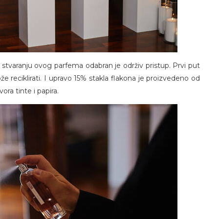
 stvaranju ovog parfema odabran je održiv pristup. Prvi put
ože reciklirati. I upravo 15% stakla flakona je proizvedeno od
vora tinte i papira.