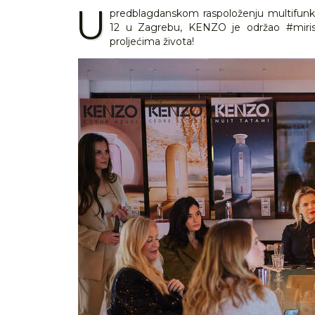
U
predblagdanskom raspoloženju multifun
12 u Zagrebu, KENZO je održao #mirisn
proljećima života!