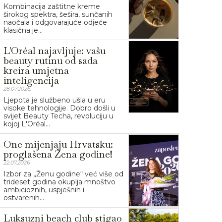
Kombinacija zaštitne kreme
širokog spektra, šešira, sunčanih
naočala i odgovarajuće odjeće
klasična je...
L'Oréal najavljuje: vašu
beauty rutinu od sada
kreira umjetna
inteligencija
28.07.2026.
Ljepota je službeno ušla u eru
visoke tehnologije. Dobro došli u
svijet Beauty Techa, revoluciju u
kojoj L'Oréal...
One mijenjaju Hrvatsku:
proglašena Žena godine!
22.07.2026.
Izbor za „Ženu godine“ već više od
trideset godina okuplja mnoštvo
ambicioznih, uspješnih i
ostvarenih...
Luksuzni beach club stigao