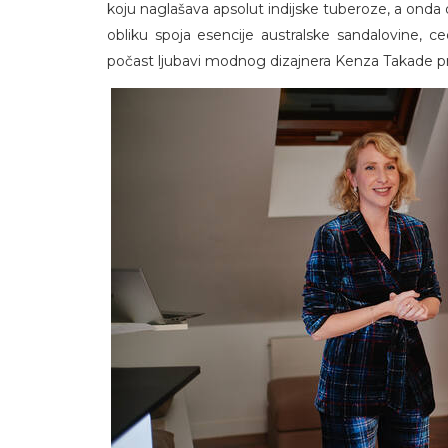
koju naglašava apsolut indijske tuberoze, a onda de
obliku spoja esencije australske sandalovine, ced
počast ljubavi modnog dizajnera Kenza Takade pre