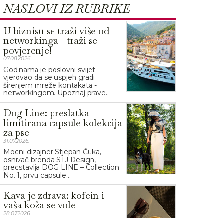
NASLOVI IZ RUBRIKE
U biznisu se traži više od
networkinga - traži se
povjerenje!
07.08.2026.
Godinama je poslovni svijet
vjerovao da se uspjeh gradi
širenjem mreže kontakata -
networkingom. Upoznaj prave...
Dog Line: preslatka
limitirana capsule kolekcija
za pse
31.07.2026.
Modni dizajner Stjepan Čuka,
osnivač brenda STJ Design,
predstavlja DOG LINE – Collection
No. 1, prvu capsule...
Kava je zdrava: kofein i
vaša koža se vole
28.07.2026.