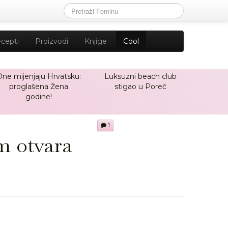
cepti
Proizvodi
Knjige
Cool
One mijenjaju Hrvatsku:
Luksuzni beach club
proglašena Žena
stigao u Poreč
godine!
1
m otvara