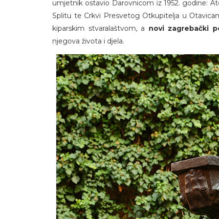
umjetnik ostavio Darovnicom iz 1952. godine: Atel
Splitu te Crkvi Presvetog Otkupitelja u Otavica
kiparskim stvaralaštvom, a
novi zagrebački p
njegova života i djela.