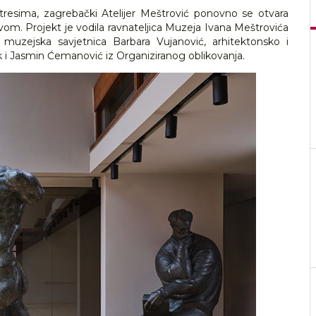
esima, zagrebački Atelijer Meštrović ponovno se otvara
om. Projekt je vodila ravnateljica Muzeja Ivana Meštrovića
 muzejska savjetnica Barbara Vujanović, arhitektonsko i
 i Jasmin Ćemanović iz Organiziranog oblikovanja.