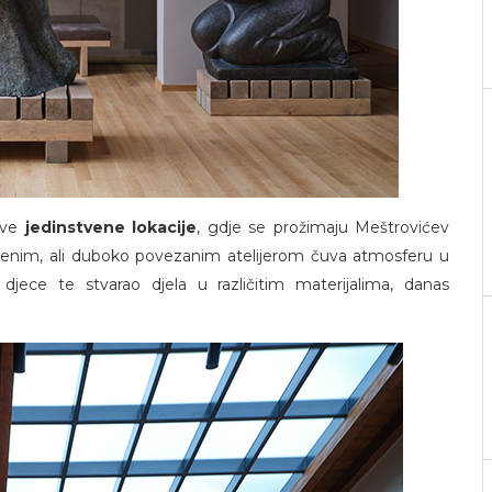
ove
jedinstvene lokacije
, gdje se prožimaju Meštrovićev
dvojenim, ali duboko povezanim atelijerom čuva atmosferu u
jece te stvarao djela u različitim materijalima, danas