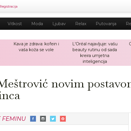
Registracija
Vitkost
Moda
Ljubav
Relax
Putovanja
Re
Kava je zdrava: kofein i
L'Oréal najavljuje: vašu
vaša koža se vole
beauty rutinu od sada
kreira umjetna
inteligencija
 Meštrović novim postavo
inca
E FEMINU