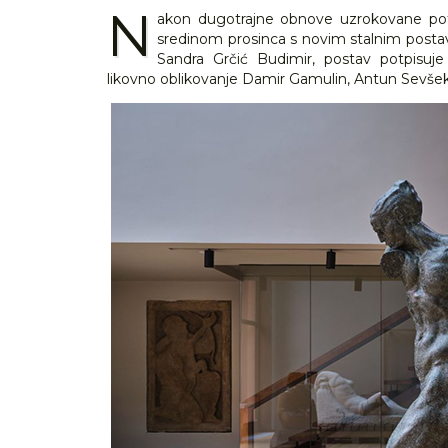
N
akon dugotrajne obnove uzrokovane potr
sredinom prosinca s novim stalnim postav
Sandra Grčić Budimir, postav potpisuje
likovno oblikovanje Damir Gamulin, Antun Sevšek