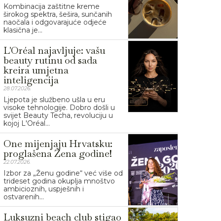
Kombinacija zaštitne kreme
širokog spektra, šešira, sunčanih
naočala i odgovarajuće odjeće
klasična je...
L'Oréal najavljuje: vašu
beauty rutinu od sada
kreira umjetna
inteligencija
28.07.2026.
Ljepota je službeno ušla u eru
visoke tehnologije. Dobro došli u
svijet Beauty Techa, revoluciju u
kojoj L'Oréal...
One mijenjaju Hrvatsku:
proglašena Žena godine!
22.07.2026.
Izbor za „Ženu godine“ već više od
trideset godina okuplja mnoštvo
ambicioznih, uspješnih i
ostvarenih...
Luksuzni beach club stigao