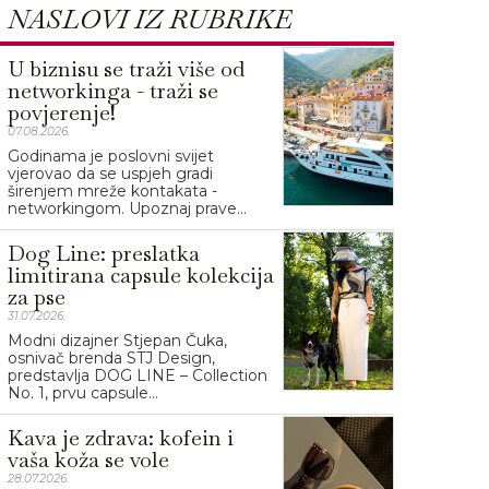
NASLOVI IZ RUBRIKE
U biznisu se traži više od
networkinga - traži se
povjerenje!
07.08.2026.
Godinama je poslovni svijet
vjerovao da se uspjeh gradi
širenjem mreže kontakata -
networkingom. Upoznaj prave...
Dog Line: preslatka
limitirana capsule kolekcija
za pse
31.07.2026.
Modni dizajner Stjepan Čuka,
osnivač brenda STJ Design,
predstavlja DOG LINE – Collection
No. 1, prvu capsule...
Kava je zdrava: kofein i
vaša koža se vole
28.07.2026.