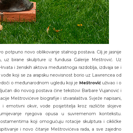
 potpuno novo oblikovanje stalnog postava. Cilj je jasnije
a, uz birane skulpture iz fundusa Galerije Meštrović. Uz
 Hrvata i ženskih aktova međuratnoga razdoblja, izdvaja se i
, vođe koji se za arapsku neovisnost borio uz Lawrencea od
 svjedoči o međunarodnom ugledu koji je
Meštrović
uživao i o
Ključan dio novog postava čine tekstovi Barbare Vujanović i
cije Meštrovićeve biografije i stvaralaštva. Svježe napisani,
i emotivni okvir, vode posjetitelja kroz različite slojeve
razumijevanje njegova opusa u suvremenom kontekstu.
ostamentima koji omogućuju rotacije skulptura i cikličke
spitivanje i novo čitanje Meštrovićeva rada, a sve zajedno