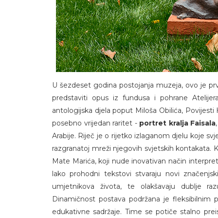
U šezdeset godina postojanja muzeja, ovo je prvo
predstaviti opus iz fundusa i pohrane Atelijer
antologijska djela poput Miloša Obilića, Povijesti
posebno vrijedan raritet -
portret kralja Faisala
Arabije. Riječ je o rijetko izlaganom djelu koje
razgranatoj mreži njegovih svjetskih kontakata. 
Mate Marića, koji nude inovativan način interpreta
lako prohodni tekstovi stvaraju novi značenjski 
umjetnikova života, te olakšavaju dublje 
Dinamičnost postava podržana je fleksibilnim p
edukativne sadržaje. Time se potiče stalno prei