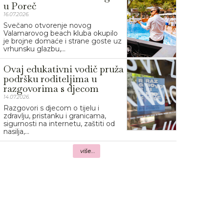
u Poreč
16.07.2026.
Svečano otvorenje novog
Valamarovog beach kluba okupilo
je brojne domaće i strane goste uz
vrhunsku glazbu,...
Ovaj edukativni vodič pruža
podršku roditeljima u
razgovorima s djecom
14.07.2026.
Razgovori s djecom o tijelu i
zdravlju, pristanku i granicama,
sigurnosti na internetu, zaštiti od
nasilja,...
više...