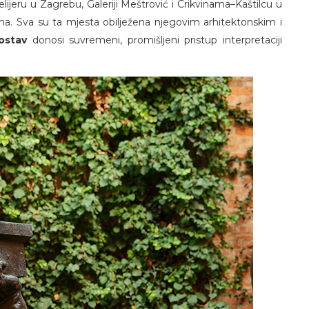
ijeru u Zagrebu, Galeriji Meštrović i Crikvinama–Kaštilcu u
ma. Sva su ta mjesta obilježena njegovim arhitektonskim i
ostav
donosi suvremeni, promišljeni pristup interpretaciji