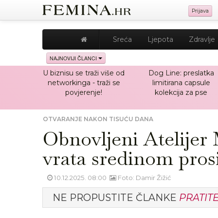
Prijava
Sreća
Ljepota
Zdravlje
NAJNOVIJI ČLANCI
U biznisu se traži više od
Dog Line: preslatka
networkinga - traži se
limitirana capsule
povjerenje!
kolekcija za pse
OTVARANJE NAKON TISUĆU DANA
Obnovljeni Atelijer
vrata sredinom pros
10.12.2025. 08:00
Foto: Damir Žižić
NE PROPUSTITE ČLANKE
PRATIT