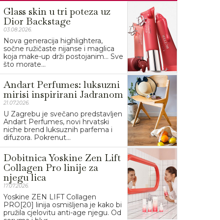
Glass skin u tri poteza uz
Dior Backstage
03.08.2026.
Nova generacija highlightera,
sočne ružičaste nijanse i maglica
koja make-up drži postojanim… Sve
što morate...
Andart Perfumes: luksuzni
mirisi inspirirani Jadranom
21.07.2026.
U Zagrebu je svečano predstavljen
Andart Perfumes, novi hrvatski
niche brend luksuznih parfema i
difuzora. Pokrenut...
Dobitnica Yoskine Zen Lift
Collagen Pro linije za
njegu lica
17.07.2026.
Yoskine ZEN LIFT Collagen
PRO[20] linija osmišljena je kako bi
pružila cjelovitu anti-age njegu. Od