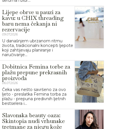
seruma i blur...
Lijepe obrve u pauzi za
kavu: u CHIX threading
baru nema čekanja ni
rezervacije
09.07.2026.
U današnjem ubrzanom ritmu
života, tradicionalni koncepti ljepote
koji zahtijevaju planiranje i
naručivanje...
Dobitnica Femina torbe za
plažu prepune prekrasnih
proizvoda
06.07.2026.
Čeka vas nešto savršeno za ovo
ljeto - preslatka Femina torba za
plažu - prepuna predivnih ljetnih
bestselera i...
Slavonska beauty oaza:
Skintopia nudi vrhunske
tretmane za njegu kože