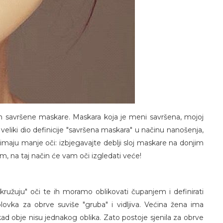
savršene maskare. Maskara koja je meni savršena, mojoj
e veliki dio definicije "savršena maskara" u načinu nanošenja,
maju manje oči: izbjegavajte deblji sloj maskare na donjim
, na taj način će vam oči izgledati veće!
kružuju" oči te ih moramo oblikovati čupanjem i definirati
olovka za obrve suviše "gruba" i vidljiva. Većina žena ima
d obje nisu jednakog oblika. Zato postoje sjenila za obrve