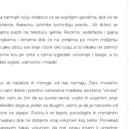
a tamnijih očiju istaknut će se svjetlijim sjenilima, dok će se
sjenilima. Naravno, iznimke potvrđuju pravilo... Ali držeći se
žno paziti na teksturu sjenila. Recimo, sedefasta i sjajna
vojkama i ženama dok će na zrelijima, po mom mišljenju
 jako ističu sve linije i bore oko očiju, a to nikako ne želimo!
vome licu jer ćete s njima izgledati umornije i starije, a to
edati svježe, odmorno i mlađe!
ice, ali nažalost ih mnoge od nas nemaju. Zato moramo
o nam dobra i pravilno nanesena maskara savršeno "otvara"
 ako vam se čini da su suviše ravne, uvijte ih uvijačem prije
oliko slojeva, jedan za drugim, važno je da je nanosite od
e ne slijepe. Počnu li se lijepiti, počešljajte ih metalnim
i maskaru dok ne dobijete onaj volumen koji želite. Ponekad
napravim takav volumen da me pitaju imam li umjetne