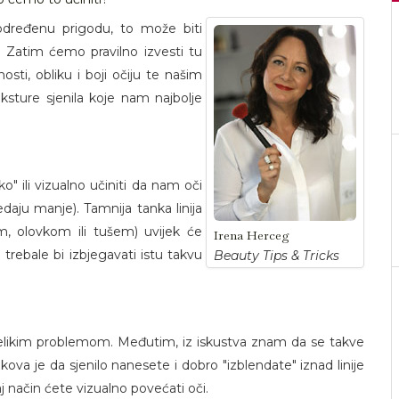
određenu prigodu, to može biti
i. Zatim ćemo pravilno izvesti tu
sti, obliku i boji očiju te našim
sture sjenila koje nam najbolje
o" ili vizualno učiniti da nam oči
edaju manje). Tamnija tanka linija
om, olovkom ili tušem) uvijek će
Irena Herceg
trebale bi izbjegavati istu takvu
Beauty Tips & Tricks
.
velikim problemom. Međutim, iz iskustva znam da se takve
kova je da sjenilo nanesete i dobro "izblendate" iznad linije
j način ćete vizualno povećati oči.