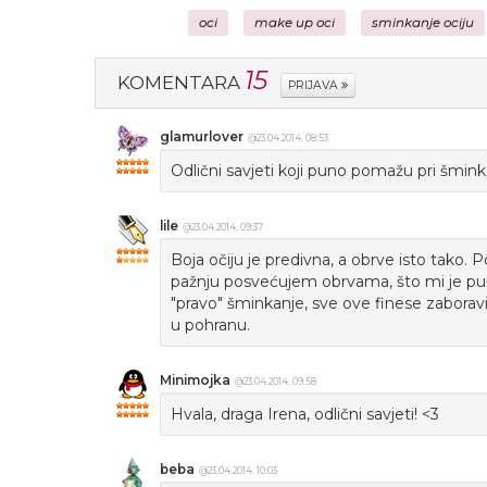
oci
make up oci
sminkanje ociju
15
KOMENTARA
PRIJAVA
glamurlover
@23.04.2014. 08:53
Odlični savjeti koji puno pomažu pri šmink
lile
@23.04.2014. 09:37
Boja očiju je predivna, a obrve isto tak
pažnju posvećujem obrvama, što mi je pun
"pravo" šminkanje, sve ove finese zaboravi
u pohranu.
Minimojka
@23.04.2014. 09:58
Hvala, draga Irena, odlični savjeti! <3
beba
@23.04.2014. 10:03