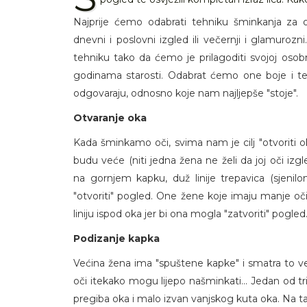
Najprije ćemo odabrati tehniku šminkanja za 
dnevni i poslovni izgled ili večernji i glamurozn
tehniku tako da ćemo je prilagoditi svojoj osobno
godinama starosti. Odabrat ćemo one boje i tek
odgovaraju, odnosno koje nam najljepše "stoje".
Otvaranje oka
Kada šminkamo oči, svima nam je cilj "otvoriti ok
budu veće (niti jedna žena ne želi da joj oči izgl
na gornjem kapku, duž linije trepavica (sjenil
"otvoriti" pogled. One žene koje imaju manje oči 
liniju ispod oka jer bi ona mogla "zatvoriti" pogled
Podizanje kapka
Većina žena ima "spuštene kapke" i smatra to 
oči itekako mogu lijepo našminkati... Jedan od tri
pregiba oka i malo izvan vanjskog kuta oka. Na ta