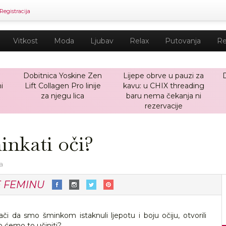
Registracija
Vitkost
Moda
Ljubav
Relax
Putovanja
Re
Dobitnica Yoskine Zen
Lijepe obrve u pauzi za
i
Lift Collagen Pro linije
kavu: u CHIX threading
za njegu lica
baru nema čekanja ni
rezervacije
nkati oči?
va
E FEMINU
či da smo šminkom istaknuli ljepotu i boju očiju, otvorili
ko ćemo to učiniti?