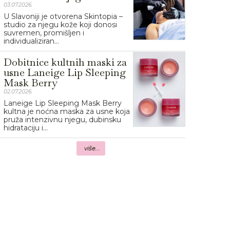
03.07.2026.
U Slavoniji je otvorena Skintopia –
studio za njegu kože koji donosi
suvremen, promišljen i
individualiziran...
Dobitnice kultnih maski za
usne Laneige Lip Sleeping
Mask Berry
02.07.2026.
Laneige Lip Sleeping Mask Berry
kultna je noćna maska za usne koja
pruža intenzivnu njegu, dubinsku
hidrataciju i...
više...