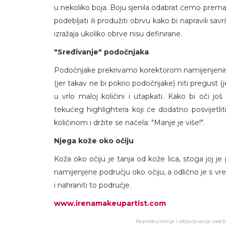
u nekoliko boja. Boju sjenila odabrat ćemo prem
podebljati ili produžiti obrvu kako bi napravili s
izražaja ukoliko obrve nisu definirane.
"Sređivanje" podočnjaka
Podočnjake prekrivamo korektorom namijenjenim za
(jer takav ne bi pokrio podočnjake) niti pregust (j
u vrlo maloj količini i utapkati. Kako bi oči jo
tekućeg highlightera koji će dodatno posvijetli
količinom i držite se načela: "Manje je više!".
Njega kože oko očiju
Koža oko očiju je tanja od kože lica, stoga joj
namijenjene području oko očiju, a odlično je s vr
i nahraniti to područje.
www.irenamakeupartist.com
Reproduciranje i objavljivanje sadr