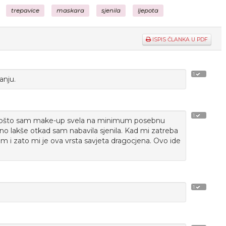
trepavice
maskara
sjenila
ljepota
ISPIS ČLANKA U PDF
1
anju.
1
o. Pošto sam make-up svela na minimum posebnu
o lakše otkad sam nabavila sjenila. Kad mi zatreba
m i zato mi je ova vrsta savjeta dragocjena. Ovo ide
1