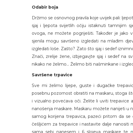
Odabir boja
Držimo se osnovnog pravila koje uvijek pali: ljepot
sjaj i ljepota svijetlih očiju istaknuti tamnijim 
ovoga, ne možete pogriješiti. Također je jako va
sjenila mogu savršeno izgledati na mlađim dje
izgledati loše. Zašto? Zato što sjaj i sedef iznimno
Znači, zrelije žene, izbjegavjte sjaj i sedef na s
nikako ne želimo... Želimo biti našminkane i izgl
Savršene trpavice
Sve mi želimo lijepe, guste i dugačke trepav
posebnu pozornost obratiti na maskaru, stoga št
i vizualno povećava oči. Želite li uviti trepavice
nanošenja maskare. Maskaru možete nanijeti u nek
samog korijena trepavica, pazeći pritom da se on
češljićem za trepavice i nastavite dalje nanosit
sama sebi nanesem i 6 slojeva maskare te 