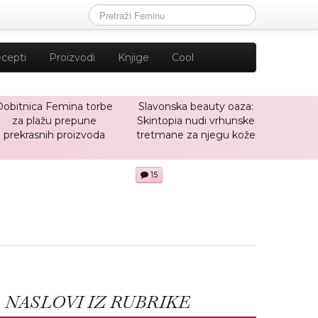
cepti
Proizvodi
Knjige
Cool
Dobitnica Femina torbe
Slavonska beauty oaza:
za plažu prepune
Skintopia nudi vrhunske
prekrasnih proizvoda
tretmane za njegu kože
15
NASLOVI IZ RUBRIKE