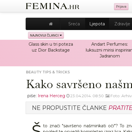
Prijava
Sreća
Ljepota
Zdravlje
NAJNOVIJI ČLANCI
Glass skin u tri poteza
Andart Perfumes:
uz Dior Backstage
luksuzni mirisi inspiriran
Jadranom
BEAUTY TIPS & TRICKS
Kako savršeno našmi
piše:
Irena Herceg
23.04.2014. 08:50
Foto: Arhi
NE PROPUSTITE ČLANKE
PRATIT
Š
to znači "savršeno našminkati oči"? To zna
pogled te osvježili kompletan izraz lica. Ka