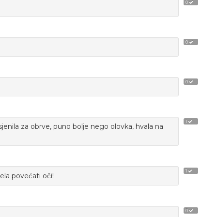
0
0
0
1
jenila za obrve, puno bolje nego olovka, hvala na
1
ela povećati oči!
0