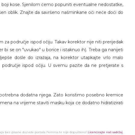
a boji kose. Sjenilom ćemo popuniti eventualne nedostatke,
avršen oblik. Znajte da savršeno našminkane oči neće doći do
 područje ispod očiju. Takav korektor nije niti prerijedak
er bi se on "uvukao" u borice i istaknuo ih). Treba ga nanijeti
š ljepše došle do izražaja, na korektor utapkajte vrlo malo
ti područje ispod očiju. U svemu pazite da ne pretjerate s
 je potrebna dodatna njega. Zato koristimo posebno kremice
emena na vrijeme staviti masku koja će dodatno hidratizirati
žaja bez pisane dozvole portala Femina.hr nije dopušteno!
Licencirajte naš sadržaj.