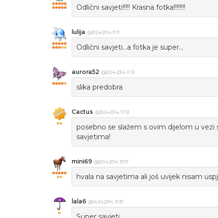
Odlični savjeti!!!!! Krasna fotka!!!!!!!!
lulija
@23.04.2014. 11:11
Odlični savjeti...a fotka je super...
aurora52
@23.04.2014. 11:51
slika predobra
Cactus
@23.04.2014. 17:51
posebno se slažem s ovim dijelom u vezi s
savjetima!
mini69
@23.04.2014. 19:17
hvala na savjetima ali još uvijek nisam uspj
lala6
@24.04.2014. 13:33
Super savjeti