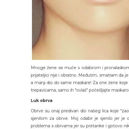
Mnoge žene se muče s odabirom i pronalaskom 
prijateljici nije i obratno. Međutim, smatram da j
a manji dio do same maskare! Za one žene koje i
trepavicama, samo ih "ovlaš" počešljajte maskarom
Luk obrva
Obrve su onaj predivan dio našeg lica koje "zao
sjenilom za obrve. Moj odabir je sjenilo jer je 
problema s obrvama jer su pretanke i gotovo nika