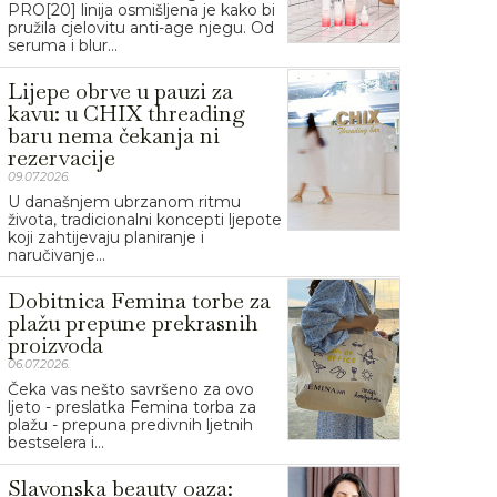
PRO[20] linija osmišljena je kako bi
pružila cjelovitu anti-age njegu. Od
seruma i blur...
Lijepe obrve u pauzi za
kavu: u CHIX threading
baru nema čekanja ni
rezervacije
09.07.2026.
U današnjem ubrzanom ritmu
života, tradicionalni koncepti ljepote
koji zahtijevaju planiranje i
naručivanje...
Dobitnica Femina torbe za
plažu prepune prekrasnih
proizvoda
06.07.2026.
Čeka vas nešto savršeno za ovo
ljeto - preslatka Femina torba za
plažu - prepuna predivnih ljetnih
bestselera i...
Slavonska beauty oaza: