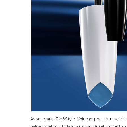
Avon mark. Big&Style Volume prva je u svijetu
nakon svakog dodatnog sloja! Posebna četkica