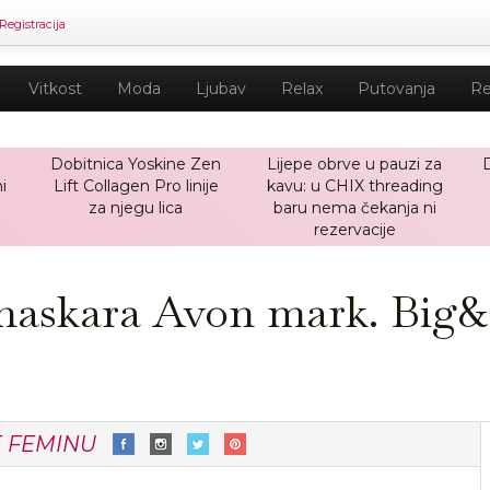
Registracija
Vitkost
Moda
Ljubav
Relax
Putovanja
Re
Dobitnica Yoskine Zen
Lijepe obrve u pauzi za
i
Lift Collagen Pro linije
kavu: u CHIX threading
za njegu lica
baru nema čekanja ni
rezervacije
 maskara Avon mark. Big&
E FEMINU