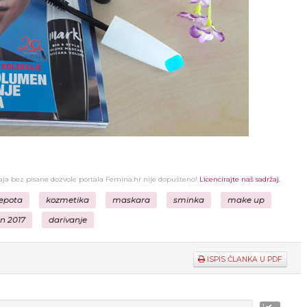
žaja bez pisane dozvole portala Femina.hr nije dopušteno!
Licencirajte naš sadržaj.
jepota
kozmetika
maskara
sminka
make up
n 2017
darivanje
ISPIS ČLANKA U PDF
1