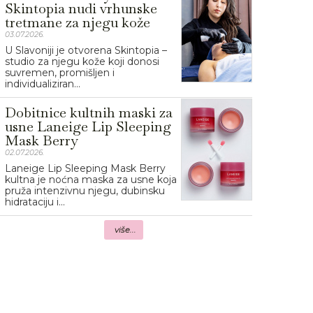
Skintopia nudi vrhunske
tretmane za njegu kože
03.07.2026.
U Slavoniji je otvorena Skintopia –
studio za njegu kože koji donosi
suvremen, promišljen i
individualiziran...
Dobitnice kultnih maski za
usne Laneige Lip Sleeping
Mask Berry
02.07.2026.
Laneige Lip Sleeping Mask Berry
kultna je noćna maska za usne koja
pruža intenzivnu njegu, dubinsku
hidrataciju i...
više...