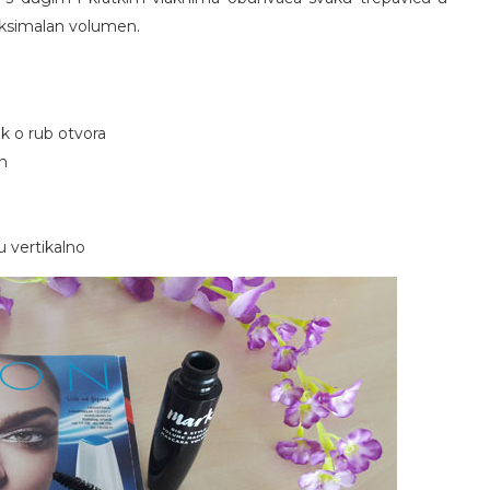
aksimalan volumen.
k o rub otvora
on
u vertikalno