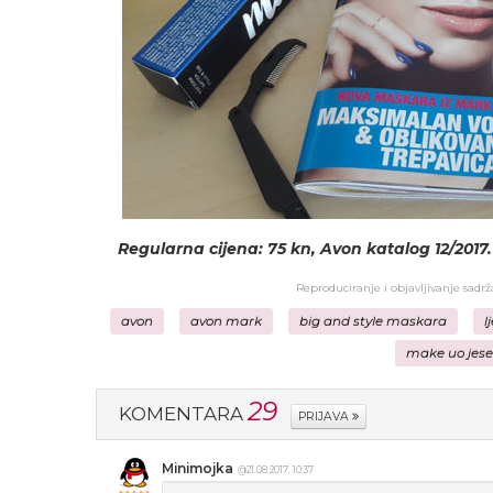
Regularna cijena: 75 kn, Avon katalog 12/2017.
Reproduciranje i objavljivanje sadr
avon
avon mark
big and style maskara
l
make uo jese
29
KOMENTARA
PRIJAVA
Minimojka
@21.08.2017. 10:37