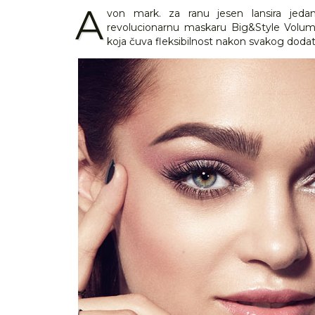
A
von mark. za ranu jesen lansira jeda
revolucionarnu maskaru Big&Style Volume
koja čuva fleksibilnost nakon svakog dodat