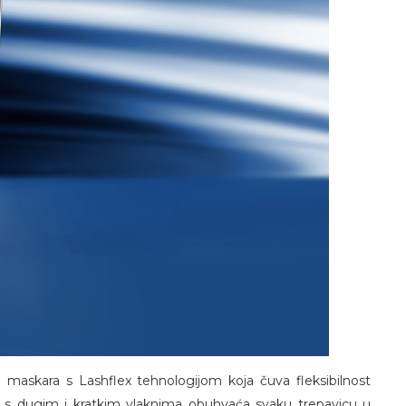
 maskara s Lashflex tehnologijom koja čuva fleksibilnost
 s dugim i kratkim vlaknima obuhvaća svaku trepavicu u