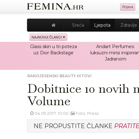
Prijava
Sreća
Ljepota
Zdravlje
NAJNOVIJI ČLANCI
Glass skin u tri poteza
Andart Perfumes:
uz Dior Backstage
luksuzni mirisi inspiriran
Jadranom
RANOJESENSKI BEAUTY HITOVI
Dobitnice 10 novih
Volume
04.09.2017. 10:00
Foto: Press
NE PROPUSTITE ČLANKE
PRATIT