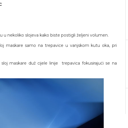
C
koliko slojeva kako biste postigli željeni volumen.
j maskare samo na trepavice u vanjskom kutu oka, pri
maskare duž cijele linije trepavica fokusirajući se na