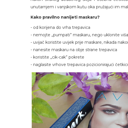
unutarnjem i vanjskom kutu oka pružajući im m
Kako pravilno nanijeti maskaru?
- od korijena do vrha trepavica
- nemojte „pumpati” maskaru, nego uklonite viša
- uvijač koristite uvijek prije maskare, nikada nak
- nanesite maskaru na obje strane trepavica
- koristite „cik-cak” pokrete
- naglasite vrhove trepavica pozicionirajući četkic