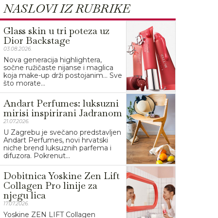
NASLOVI IZ RUBRIKE
Glass skin u tri poteza uz
Dior Backstage
03.08.2026.
Nova generacija highlightera,
sočne ružičaste nijanse i maglica
koja make-up drži postojanim… Sve
što morate...
Andart Perfumes: luksuzni
mirisi inspirirani Jadranom
21.07.2026.
U Zagrebu je svečano predstavljen
Andart Perfumes, novi hrvatski
niche brend luksuznih parfema i
difuzora. Pokrenut...
Dobitnica Yoskine Zen Lift
Collagen Pro linije za
njegu lica
17.07.2026.
Yoskine ZEN LIFT Collagen