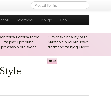
cepti
Proizvodi
Knjige
Cool
Dobitnica Femina torbe
Slavonska beauty oaza:
za plažu prepune
Skintopia nudi vrhunske
prekrasnih proizvoda
tretmane za njegu kože
29
Style