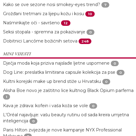
Kako se ove sezone nosi smokey-eyes trend?
7
Grožđani tretmani za lijepu kožu i kosu
10
Našminkajte oči - savršeno
12
Seksi stopala - spremna za pokazivanje
0
Dobitnici Lancôme božićnih setova
248
MINI VIJESTI
Dječja moda koja priziva najslađe ljetne uspomene
0
Dog Line: preslatka limitirana capsule kolekcija za pse
0
Kultni korejski make up brend stiže u Hrvatsku
0
Alisha Boe novo je zaštitno lice kultnog Black Opium parfema
1
Kava je zdrava: kofein i vaša koža se vole
0
L'Oréal najavljuje: vašu beauty rutinu od sada kreira umjetna
inteligencija
0
Paris Hilton zvijezda je nove kampanje NYX Professional