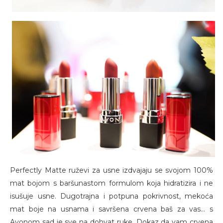
Perfectly Matte ruževi za usne izdvajaju se svojom 100%
mat bojom s baršunastom formulom koja hidratizira i ne
isušuje usne. Dugotrajna i potpuna pokrivnost, mekoća
mat boje na usnama i savršena crvena baš za vas… s
Avonom sad je sve na dohvat ruke. Dokaz da vam crvena