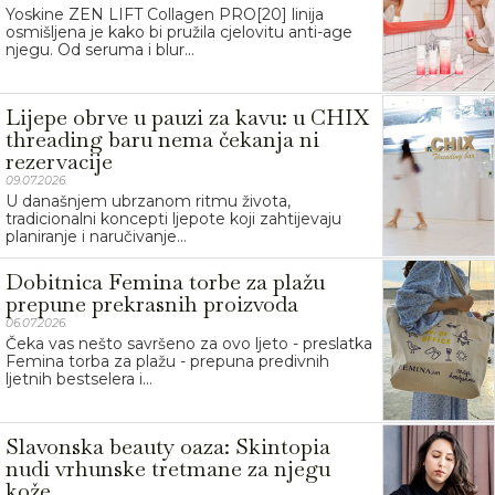
Yoskine ZEN LIFT Collagen PRO[20] linija
osmišljena je kako bi pružila cjelovitu anti-age
njegu. Od seruma i blur...
Lijepe obrve u pauzi za kavu: u CHIX
threading baru nema čekanja ni
rezervacije
09.07.2026.
U današnjem ubrzanom ritmu života,
tradicionalni koncepti ljepote koji zahtijevaju
planiranje i naručivanje...
Dobitnica Femina torbe za plažu
prepune prekrasnih proizvoda
06.07.2026.
Čeka vas nešto savršeno za ovo ljeto - preslatka
Femina torba za plažu - prepuna predivnih
ljetnih bestselera i...
Slavonska beauty oaza: Skintopia
nudi vrhunske tretmane za njegu
kože