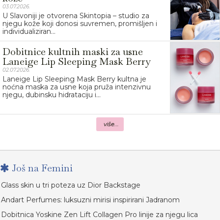
03.07.2026.
U Slavoniji je otvorena Skintopia – studio za
njegu kože koji donosi suvremen, promišljen i
individualiziran...
Dobitnice kultnih maski za usne
Laneige Lip Sleeping Mask Berry
02.07.2026.
Laneige Lip Sleeping Mask Berry kultna je
noćna maska za usne koja pruža intenzivnu
njegu, dubinsku hidrataciju i...
više...
Još na Femini
Glass skin u tri poteza uz Dior Backstage
Andart Perfumes: luksuzni mirisi inspirirani Jadranom
Dobitnica Yoskine Zen Lift Collagen Pro linije za njegu lica