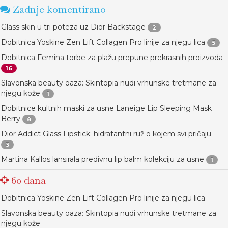
Zadnje komentirano
Glass skin u tri poteza uz Dior Backstage
2
Dobitnica Yoskine Zen Lift Collagen Pro linije za njegu lica
5
Dobitnica Femina torbe za plažu prepune prekrasnih proizvoda
16
Slavonska beauty oaza: Skintopia nudi vrhunske tretmane za
njegu kože
1
Dobitnice kultnih maski za usne Laneige Lip Sleeping Mask
Berry
8
Dior Addict Glass Lipstick: hidratantni ruž o kojem svi pričaju
3
Martina Kallos lansirala predivnu lip balm kolekciju za usne
1
60 dana
Dobitnica Yoskine Zen Lift Collagen Pro linije za njegu lica
Slavonska beauty oaza: Skintopia nudi vrhunske tretmane za
njegu kože