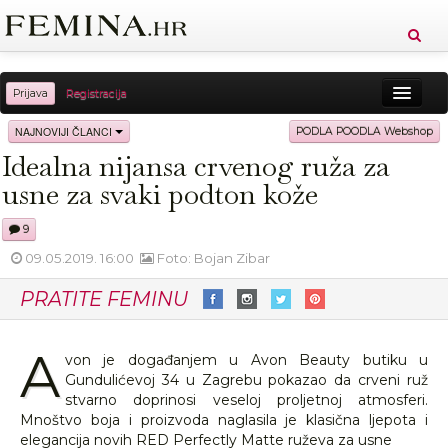
Prijava
Registracija
Sreća
Ljepota
Zdravlje
Vitkost
NAJNOVIJI ČLANCI
PODLA POODLA Webshop
Idealna nijansa crvenog ruža za
Moda
Ljubav
Relax
Putovanja
Recepti
usne za svaki podton kože
Proizvodi
Knjige
Cool
9
09.05.2019. 16:00
Foto: Bojan Zibar
PRATITE FEMINU
A
von je događanjem u Avon Beauty butiku u
Gundulićevoj 34 u Zagrebu pokazao da crveni ruž
stvarno doprinosi veseloj proljetnoj atmosferi.
Mnoštvo boja i proizvoda naglasila je klasična ljepota i
elegancija novih RED Perfectly Matte ruževa za usne