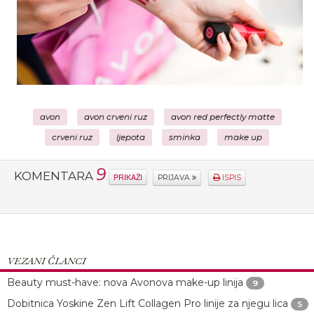
avon
avon crveni ruz
avon red perfectly matte
crveni ruz
ljepota
sminka
make up
9
KOMENTARA
PRIKAŽI
PRIJAVA
ISPIS
VEZANI ČLANCI
Beauty must-have: nova Avonova make-up linija
9
Dobitnica Yoskine Zen Lift Collagen Pro linije za njegu lica
5