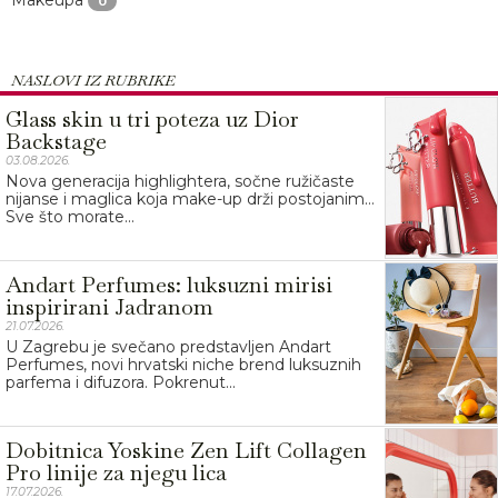
Makeupa
0
NASLOVI IZ RUBRIKE
Glass skin u tri poteza uz Dior
Backstage
03.08.2026.
Nova generacija highlightera, sočne ružičaste
nijanse i maglica koja make-up drži postojanim…
Sve što morate...
Andart Perfumes: luksuzni mirisi
inspirirani Jadranom
21.07.2026.
U Zagrebu je svečano predstavljen Andart
Perfumes, novi hrvatski niche brend luksuznih
parfema i difuzora. Pokrenut...
Dobitnica Yoskine Zen Lift Collagen
Pro linije za njegu lica
17.07.2026.