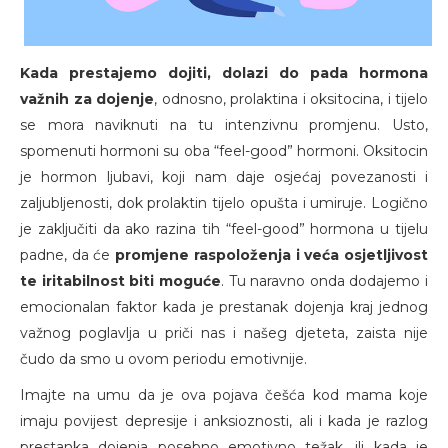
Kada prestajemo dojiti, dolazi do pada hormona
važnih za dojenje
, odnosno, prolaktina i oksitocina, i tijelo
se mora naviknuti na tu intenzivnu promjenu. Usto,
spomenuti hormoni su oba “feel-good” hormoni. Oksitocin
je hormon ljubavi, koji nam daje osjećaj povezanosti i
zaljubljenosti, dok prolaktin tijelo opušta i umiruje. Logično
je zaključiti da ako razina tih “feel-good” hormona u tijelu
padne, da će
promjene raspoloženja i veća osjetljivost
te iritabilnost biti moguće
. Tu naravno onda dodajemo i
emocionalan faktor kada je prestanak dojenja kraj jednog
važnog poglavlja u priči nas i našeg djeteta, zaista nije
čudo da smo u ovom periodu emotivnije.
Imajte na umu da je ova pojava češća kod mama koje
imaju povijest depresije i anksioznosti, ali i kada je razlog
prestanka dojenja posebno emotivno težak, ili kada je