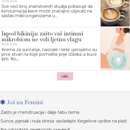
26.06.2026.
Sve veći broj znanstvenih studija pokazuje da
konzumacija kave može značajno utjecati na
sastav mikroorganizama u...
Ispod bikinija: zašto vaš intimni
mikrobiom ne voli ljetnu vlagu
18.06.2026.
Krema za sunčanje, naočale i šešir vjerojatno su
prve stvari na koje pomislite prije izlaska iz kuće
ljeti. No,...
više...
Još na Femini
Zašto je menstruacija i dalje tabu tema
Sunce, pijesak i nula stresa: savladajte Kegelove vježbe na plaži
Ne odgađajte ginekološki pregled!