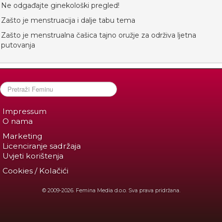
Ne odgađajte ginekološki pregled!
Zašto je menstruacija i dalje tabu tema
Zašto je menstrualna čašica tajno oružje za održiva ljetna
putovanja
Impressum
O nama
Marketing
Licenciranje sadržaja
Uvjeti korištenja
Cookies / Kolačići
© 2009-2026. Femina Media d.o.o. Sva prava pridržana.