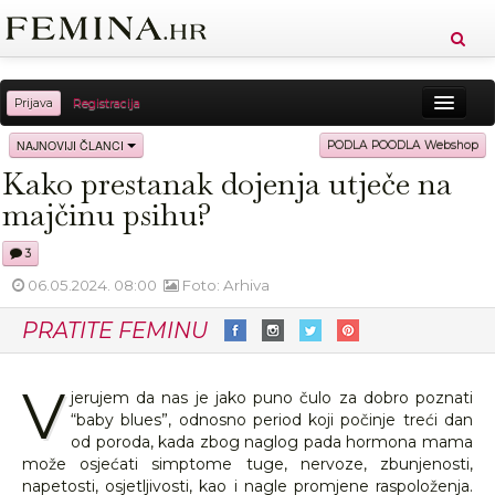
Prijava
Registracija
Sreća
Ljepota
Zdravlje
Vitkost
NAJNOVIJI ČLANCI
PODLA POODLA Webshop
Kako prestanak dojenja utječe na
Moda
Ljubav
Relax
Putovanja
Recepti
majčinu psihu?
Proizvodi
Knjige
Cool
3
06.05.2024. 08:00
Foto: Arhiva
PRATITE FEMINU
V
jerujem da nas je jako puno čulo za dobro poznati
“baby blues”, odnosno period koji počinje treći dan
od poroda, kada zbog naglog pada hormona mama
može osjećati simptome tuge, nervoze, zbunjenosti,
napetosti, osjetljivosti, kao i nagle promjene raspoloženja.