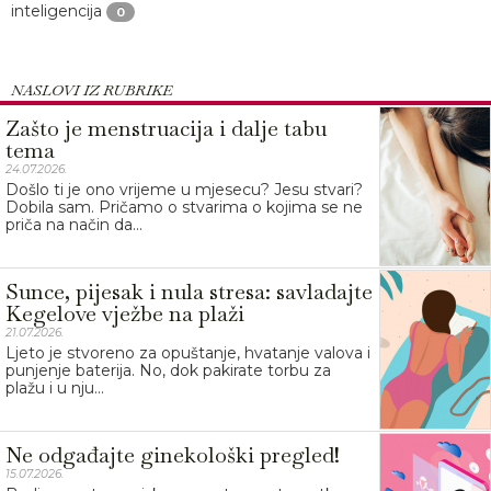
inteligencija
0
NASLOVI IZ RUBRIKE
Zašto je menstruacija i dalje tabu
tema
24.07.2026.
Došlo ti je ono vrijeme u mjesecu? Jesu stvari?
Dobila sam. Pričamo o stvarima o kojima se ne
priča na način da...
Sunce, pijesak i nula stresa: savladajte
Kegelove vježbe na plaži
21.07.2026.
Ljeto je stvoreno za opuštanje, hvatanje valova i
punjenje baterija. No, dok pakirate torbu za
plažu i u nju...
Ne odgađajte ginekološki pregled!
15.07.2026.