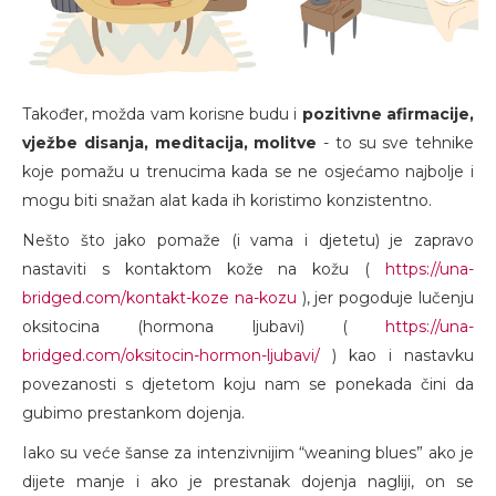
Također, možda vam korisne budu i
pozitivne afirmacije,
vježbe disanja, meditacija, molitve
- to su sve tehnike
koje pomažu u trenucima kada se ne osjećamo najbolje i
mogu biti snažan alat kada ih koristimo konzistentno.
Nešto što jako pomaže (i vama i djetetu) je zapravo
nastaviti s kontaktom kože na kožu (
https://una-
bridged.com/kontakt-koze na-kozu
), jer pogoduje lučenju
oksitocina (hormona ljubavi) (
https://una-
bridged.com/oksitocin-hormon-ljubavi/
) kao i nastavku
povezanosti s djetetom koju nam se ponekada čini da
gubimo prestankom dojenja.
Iako su veće šanse za intenzivnijim “weaning blues” ako je
dijete manje i ako je prestanak dojenja nagliji, on se