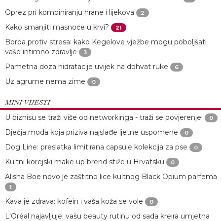
Oprez pri kombiniranju hrane i lijekova
2
Kako smanjiti masnoće u krvi?
21
Borba protiv stresa: kako Kegelove vježbe mogu poboljšati
vaše intimno zdravlje
3
Pametna doza hidratacije uvijek na dohvat ruke
6
Uz agrume nema zime
0
MINI VIJESTI
U biznisu se traži više od networkinga - traži se povjerenje!
0
Dječja moda koja priziva najslađe ljetne uspomene
0
Dog Line: preslatka limitirana capsule kolekcija za pse
0
Kultni korejski make up brend stiže u Hrvatsku
0
Alisha Boe novo je zaštitno lice kultnog Black Opium parfema
1
Kava je zdrava: kofein i vaša koža se vole
0
L'Oréal najavljuje: vašu beauty rutinu od sada kreira umjetna