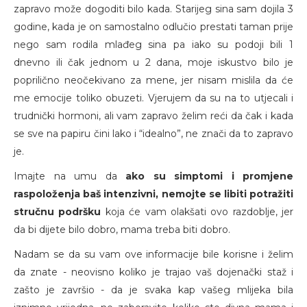
zapravo može dogoditi bilo kada. Starijeg sina sam dojila 3
godine, kada je on samostalno odlučio prestati taman prije
nego sam rodila mlađeg sina pa iako su podoji bili 1
dnevno ili čak jednom u 2 dana, moje iskustvo bilo je
poprilično neočekivano za mene, jer nisam mislila da će
me emocije toliko obuzeti. Vjerujem da su na to utjecali i
trudnički hormoni, ali vam zapravo želim reći da čak i kada
se sve na papiru čini lako i “idealno”, ne znači da to zapravo
je.
Imajte na umu da
ako su simptomi i promjene
raspoloženja baš intenzivni, nemojte se libiti potražiti
stručnu podršku
koja će vam olakšati ovo razdoblje, jer
da bi dijete bilo dobro, mama treba biti dobro.
Nadam se da su vam ove informacije bile korisne i želim
da znate - neovisno koliko je trajao vaš dojenački staž i
zašto je završio - da je svaka kap vašeg mlijeka bila