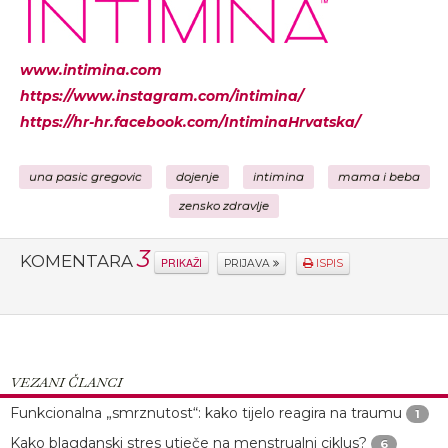
www.intimina.com
https://www.instagram.com/intimina/
https://hr-hr.facebook.com/IntiminaHrvatska/
una pasic gregovic
dojenje
intimina
mama i beba
zensko zdravlje
3
KOMENTARA
PRIKAŽI
PRIJAVA
ISPIS
VEZANI ČLANCI
Funkcionalna „smrznutost“: kako tijelo reagira na traumu
1
Kako blagdanski stres utječe na menstrualni ciklus?
6