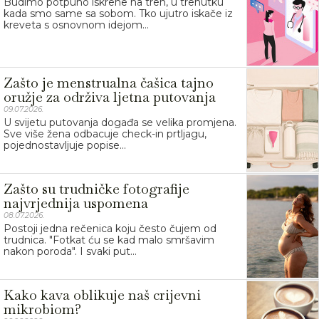
Budimo potpuno iskrene na tren, u trenutku
kada smo same sa sobom. Tko ujutro iskače iz
kreveta s osnovnom idejom...
Zašto je menstrualna čašica tajno
oružje za održiva ljetna putovanja
09.07.2026.
U svijetu putovanja događa se velika promjena.
Sve više žena odbacuje check-in prtljagu,
pojednostavljuje popise...
Zašto su trudničke fotografije
najvrjednija uspomena
08.07.2026.
Postoji jedna rečenica koju često čujem od
trudnica. "Fotkat ću se kad malo smršavim
nakon poroda". I svaki put...
Kako kava oblikuje naš crijevni
mikrobiom?