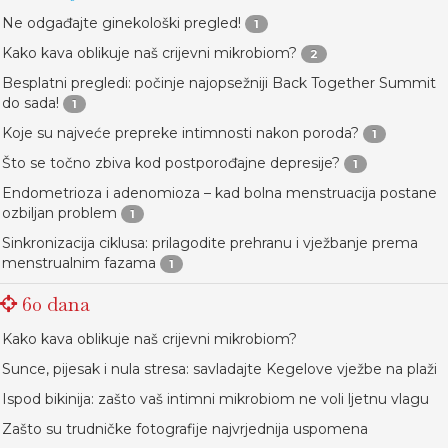
Ne odgađajte ginekološki pregled!
1
Kako kava oblikuje naš crijevni mikrobiom?
2
Besplatni pregledi: počinje najopsežniji Back Together Summit
do sada!
1
Koje su najveće prepreke intimnosti nakon poroda?
1
Što se točno zbiva kod postporođajne depresije?
1
Endometrioza i adenomioza – kad bolna menstruacija postane
ozbiljan problem
1
Sinkronizacija ciklusa: prilagodite prehranu i vježbanje prema
menstrualnim fazama
1
60 dana
Kako kava oblikuje naš crijevni mikrobiom?
Sunce, pijesak i nula stresa: savladajte Kegelove vježbe na plaži
Ispod bikinija: zašto vaš intimni mikrobiom ne voli ljetnu vlagu
Zašto su trudničke fotografije najvrjednija uspomena