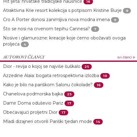
Hit ljeta: hrvatske tradicijske naušnice
16
Atraktivna Krie resort kolekcija s potpisom Kristine Burje
9
Cro A Porter donosi zanimljiva nova modna imena
9
Što se nosi na crvenom tepihu Cannesa?
7
Nosive i glamurozne: kreacije koje ćemo obožavati ovoga
proljeća
4
AUTOROVI ČLANCI
svi članci
Dior - revija o kojoj se najviše šuškalo
25
Azzedine Alaïa: bogata retrospektivna izložba
10
Kako je bilo na pariškom Salonu čokolade?
16
Chanelova podmorska bajka
25
Damir Doma oduševio Pariz
17
Obećavajući proljetni Dior
17
Mladi dizajneri otvorili Pariški tjedan mode
14