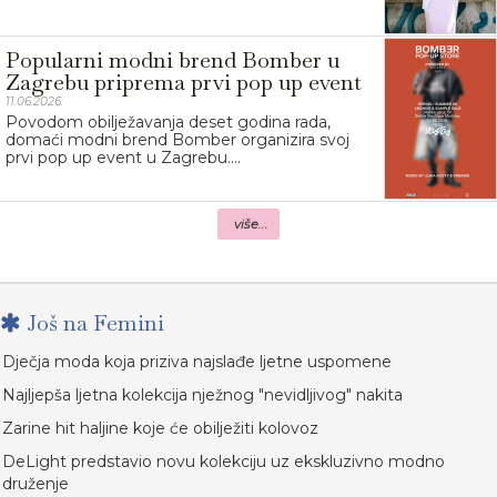
Popularni modni brend Bomber u
Zagrebu priprema prvi pop up event
11.06.2026.
Povodom obilježavanja deset godina rada,
domaći modni brend Bomber organizira svoj
prvi pop up event u Zagrebu....
više...
Još na Femini
Dječja moda koja priziva najslađe ljetne uspomene
Najljepša ljetna kolekcija nježnog "nevidljivog" nakita
Zarine hit haljine koje će obilježiti kolovoz
DeLight predstavio novu kolekciju uz ekskluzivno modno
druženje