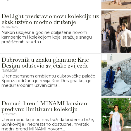
DeLight predstavio novu kolekciju uz
ekskluzivno modno druženje
30.06.2026.
Nakon uspješne godine obilježene novom
kampanjom i kolekcijom koja istražuje snagu
pročišćenih silueta i...
Dubrovnik u znaku glamura: Krie
Design oduševio svjetske zvijezde
19.06.2026.
U renesansnom ambijentu dubrovačke palače
Sponza održana je revija Krie Designa koja je
međunarodnim uzvanicima...
Domaći brend MINAMI lansirao
predivnu limitiranu kolekciju
17.06.2026.
U vremenu koje od nas traži da budemo brže,
učinkovitije i neprestano dostupne, hrvatski
modni brend MINAMI novom...