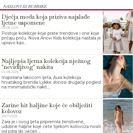
NASLOVI IZ RUBRIKE
Dječja moda koja priziva najslađe
ljetne uspomene
06.08.2026.
Postoje kolekcije koje prate trendove i one koje
pričaju priču. Nova Anovi Kids kolekcija nastala je
upravo kao...
Najljepša ljetna kolekcija nježnog
"nevidljivog" nakita
04.08.2026.
Inspirirana lakoćom ljeta, Aura kolekcija
hrvatskog brenda Lykke donosi drugačiji pogled
na minimalistički nakit....
Zarine hit haljine koje će obilježiti
kolovoz
29.07.2026.
Zara je i ovog ljeta pripremila ženstvene,
udobne haljine koje ćete tijekom kolovoza nositi
od jutra do večeri....