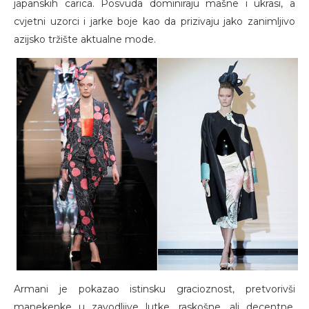
japanskih carica. Posvuda dominiraju mašne i ukrasi, a
cvjetni uzorci i jarke boje kao da prizivaju jako zanimljivo
azijsko tržište aktualne mode.
Armani je pokazao istinsku gracioznost, pretvorivši
manekenke u zavodljive lutke, raskošne, ali decentne.