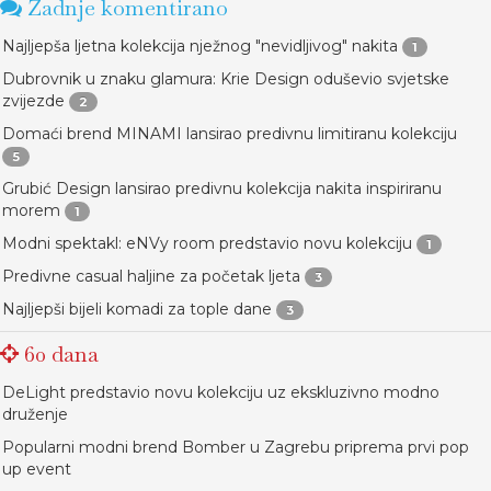
Zadnje komentirano
Najljepša ljetna kolekcija nježnog "nevidljivog" nakita
1
Dubrovnik u znaku glamura: Krie Design oduševio svjetske
zvijezde
2
Domaći brend MINAMI lansirao predivnu limitiranu kolekciju
5
Grubić Design lansirao predivnu kolekcija nakita inspiriranu
morem
1
Modni spektakl: eNVy room predstavio novu kolekciju
1
Predivne casual haljine za početak ljeta
3
Najljepši bijeli komadi za tople dane
3
60 dana
DeLight predstavio novu kolekciju uz ekskluzivno modno
druženje
Popularni modni brend Bomber u Zagrebu priprema prvi pop
up event