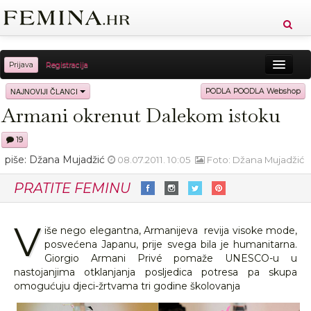
Prijava
Registracija
Sreća
Ljepota
Zdravlje
Vitkost
NAJNOVIJI ČLANCI
PODLA POODLA Webshop
Armani okrenut Dalekom istoku
Moda
Ljubav
Relax
Putovanja
Recepti
19
Proizvodi
Knjige
Cool
piše: Džana Mujadžić
08.07.2011. 10:05
Foto: Džana Mujadžić
PRATITE FEMINU
V
iše nego elegantna, Armanijeva revija visoke mode,
posvećena Japanu, prije svega bila je humanitarna.
Giorgio Armani Privé pomaže UNESCO-u u
nastojanjima otklanjanja posljedica potresa pa skupa
omogućuju djeci-žrtvama tri godine školovanja