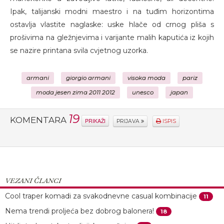
Ipak, talijanski modni maestro i na tuđim horizontima
ostavlja vlastite naglaske: uske hlače od crnog pliša s
prošivima na gležnjevima i varijante malih kaputića iz kojih
se nazire printana svila cvjetnog uzorka.
armani
giorgio armani
visoka moda
pariz
moda jesen zima 2011 2012
unesco
japan
19
KOMENTARA
PRIKAŽI
PRIJAVA
ISPIS
VEZANI ČLANCI
Cool traper komadi za svakodnevne casual kombinacije
11
Nema trendi proljeća bez dobrog balonera!
18