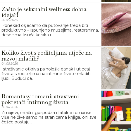
Zašto je seksualni wellness dobra
ideja?!
20.05.2026.
Ponekad osjećamo da putovanje treba biti
produktivno – ispunjeno muzejima, restoranima,
desecima tisuća koraka i...
Koliko život s roditeljima utječe na
razvoj mladih?
04.05.2026.
Istraživanje otkriva psihološki danak i utjecaj
života s roditeljima na intimne živote mladih
ljudi. Budući da...
Romantasy romani: strastveni
pokretači intimnog života
30.04.2026.
Zmajevi, mračni gospodari i fatalne romanse
više ne žive samo na stranicama knjiga, oni sve
češće postaju...