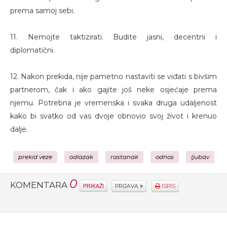
prema samoj sebi.
11. Nemojte taktizirati. Budite jasni, decentni i
diplomatični.
12. Nakon prekida, nije pametno nastaviti se viđati s bivšim
partnerom, čak i ako gajite još neke osjećaje prema
njemu. Potrebna je vremenska i svaka druga udaljenost
kako bi svatko od vas dvoje obnovio svoj život i krenuo
dalje.
prekid veze
odlazak
rastanak
odnos
ljubav
0
KOMENTARA
PRIKAŽI
PRIJAVA
ISPIS