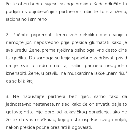
želite otići i budite svjesni razloga prekida. Kada odlučite to
podijeliti s dojučerašnjim partnerom, učinite to staloženo,
racionalno i smireno
2. Počnite pripremati teren već nekoliko dana ranije i
nemojte još neposredno prije prekida glumatati kako je
sve uredu. Žene, prema riječima psihologa, vrlo često čine
tu grešku. Do samoga su kraja sposobne zadržavati privid
da je sve u redu i na taj način partnera neugodno
iznenaditi. Žene, u pravilu, na muškarcima lakše „namirišu"
da se bliži kraj.
3. Ne napuštajte partnera bez riječi, samo tako da
jednostavno nestanete, misleći kako će on shvatiti da je to
gotovo; ništa nije gore od kukavičkog ponašanja, ako ne
želite da vas muškarac, kojega ste usprkos svega voljeli,
nakon prekida počne prezirati ili ogovarati.