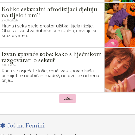
Koliko seksualni afrodizijaci djeluju
na tijelo i um?
27.04.2026.
Hrana i seks dijele prostor užitka, tijela i želje.
Oba su iskustva duboko senzualna, odvijaju se
kroz osjete i...
Izvan spavaće sobe: kako s liječnikom
razgovarati o seksu?
19.03.2026.
Kada se osjećate loše, muči vas uporan kašalj ili
primijetite neobičan madež, ne dvojite ni trena
prije...
više...
Još na Femini