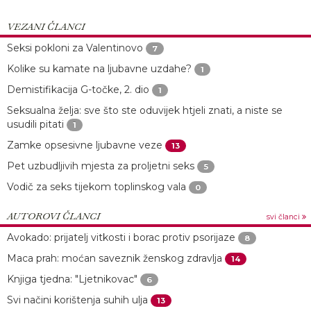
VEZANI ČLANCI
Seksi pokloni za Valentinovo
7
Kolike su kamate na ljubavne uzdahe?
1
Demistifikacija G-točke, 2. dio
1
Seksualna želja: sve što ste oduvijek htjeli znati, a niste se
usudili pitati
1
Zamke opsesivne ljubavne veze
13
Pet uzbudljivih mjesta za proljetni seks
5
Vodič za seks tijekom toplinskog vala
0
AUTOROVI ČLANCI
svi članci
Avokado: prijatelj vitkosti i borac protiv psorijaze
8
Maca prah: moćan saveznik ženskog zdravlja
14
Knjiga tjedna: "Ljetnikovac"
6
Svi načini korištenja suhih ulja
13