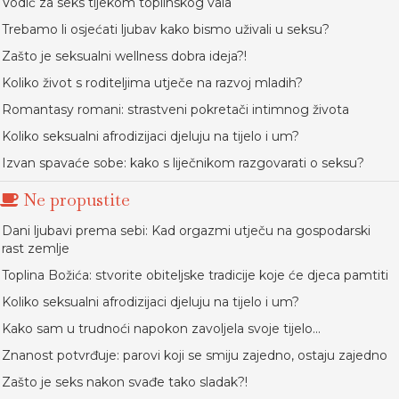
Vodič za seks tijekom toplinskog vala
Trebamo li osjećati ljubav kako bismo uživali u seksu?
Zašto je seksualni wellness dobra ideja?!
Koliko život s roditeljima utječe na razvoj mladih?
Romantasy romani: strastveni pokretači intimnog života
Koliko seksualni afrodizijaci djeluju na tijelo i um?
Izvan spavaće sobe: kako s liječnikom razgovarati o seksu?
Ne propustite
Dani ljubavi prema sebi: Kad orgazmi utječu na gospodarski
rast zemlje
Toplina Božića: stvorite obiteljske tradicije koje će djeca pamtiti
Koliko seksualni afrodizijaci djeluju na tijelo i um?
Kako sam u trudnoći napokon zavoljela svoje tijelo...
Znanost potvrđuje: parovi koji se smiju zajedno, ostaju zajedno
Zašto je seks nakon svađe tako sladak?!