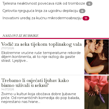
Tjelesna neaktivnost povećava rizik od tromboze
6
Cjelovita njegujuća linija za ugodnu depilaciju
6
Inovativni uređaj za kućnu mikrodermoabraziju
11
NASLOVI IZ RUBRIKE
Vodič za seks tijekom toplinskog vala
27.07.2026.
Ekstremne vrućine ruše temperaturne rekorde
diljem kontinenta, ali to nije razlog da gasite
strast. Ljepljive...
Trebamo li osjećati ljubav kako
bismo uživali u seksu?
14.07.2026.
Živimo u kulturi koja obožava dobre ljubavne
priče. Od romantičnih komedija do pop balada,
neprestano nas hrane...