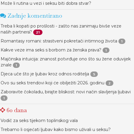
Može li rutina u vezi i seksu biti dobra stvar?
Zadnje komentirano
Treba li kopati po prošlosti - zašto nas zanimaju bivše veze
naših partnera?
21
Romantasy romani: strastveni pokretači intimnog života
1
Kakve veze ima seks s borbom za ženska prava?
1
Majčinska intuicija: znanost potvrđuje ono što su žene oduvijek
znale
1
Djeca uče što je ljubav kroz odnos roditelja
5
Ovo su seks trendovi koji će obilježiti 2026. godinu
2
Zaboravite čokoladu, birajte bliskost: novi način slavljenja ljubavi
1
60 dana
Vodič za seks tijekom toplinskog vala
Trebamo li osjećati ljubav kako bismo uživali u seksu?