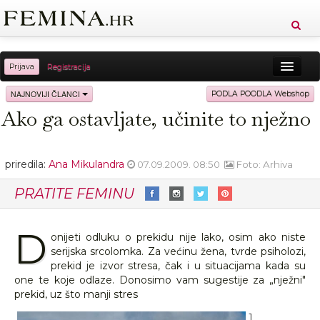
Prijava
Registracija
Sreća
Ljepota
Zdravlje
Vitkost
NAJNOVIJI ČLANCI
PODLA POODLA Webshop
Ako ga ostavljate, učinite to nježno
Moda
Ljubav
Relax
Putovanja
Recepti
Proizvodi
Knjige
Cool
priredila:
Ana Mikulandra
07.09.2009. 08:50
Foto: Arhiva
PRATITE FEMINU
D
onijeti odluku o prekidu nije lako, osim ako niste
serijska srcolomka. Za većinu žena, tvrde psiholozi,
prekid je izvor stresa, čak i u situacijama kada su
one te koje odlaze. Donosimo vam sugestije za „nježni"
prekid, uz što manji stres
1.