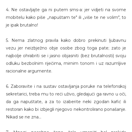
4. Ne ostavljajte ga ni putem sms-a: jer vidjeti na svome
mobitelu kako piše „napuštam te" ili „više te ne volim", to
je ipak brutalno!
5. Nema zlatnog pravila kako dobro prekinuti ljubavnu
vezu jer neizbježno obje osobe zbog toga pate; zato je
najbolje ohrabriti se i jasno objasniti (bez brutalnosti) svoju
odluku bezbolnim riječima, mirnim tonom i uz razumljive
racionalne argumente.
6. Zaboravite i na sustav ostavljanja poruke na telefonskoj
sekretarici, treba mu to reći uživo, gledajući ga ravno u oči,
da ga napuštate, a za to izaberite neki zgodan kafić ili
restoran kako bi izbjegli njegovo nekontrolirano ponašanje.
Nikad se ne zna...