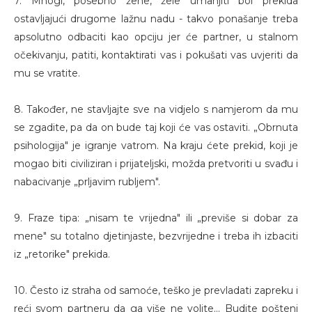
7. Mnogi, posebno žene, žele umanjiti bol prekida
ostavljajući drugome lažnu nadu - takvo ponašanje treba
apsolutno odbaciti kao opciju jer će partner, u stalnom
očekivanju, patiti, kontaktirati vas i pokušati vas uvjeriti da
mu se vratite.
8. Također, ne stavljajte sve na vidjelo s namjerom da mu
se zgadite, pa da on bude taj koji će vas ostaviti. „Obrnuta
psihologija" je igranje vatrom. Na kraju ćete prekid, koji je
mogao biti civiliziran i prijateljski, možda pretvoriti u svađu i
nabacivanje „prljavim rubljem".
9. Fraze tipa: „nisam te vrijedna" ili „previše si dobar za
mene" su totalno djetinjaste, bezvrijedne i treba ih izbaciti
iz „retorike" prekida.
10. Često iz straha od samoće, teško je prevladati zapreku i
reći svom partneru da ga više ne volite... Budite pošteni