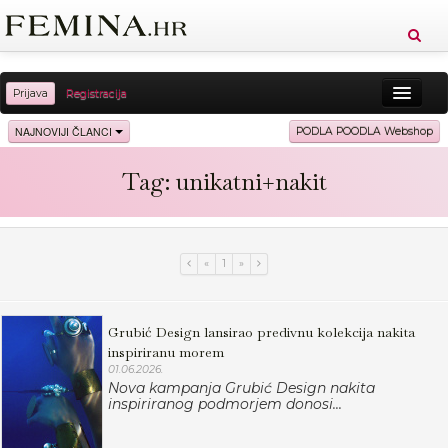
Prijava
Registracija
Sreća
Ljepota
Zdravlje
Vitkost
NAJNOVIJI ČLANCI
PODLA POODLA Webshop
Moda
Ljubav
Relax
Putovanja
Recepti
Tag: unikatni+nakit
Proizvodi
Knjige
Cool
«
1
»
Grubić Design lansirao predivnu kolekcija nakita
inspiriranu morem
01.06.2026.
Nova kampanja Grubić Design nakita
inspiriranog podmorjem donosi...