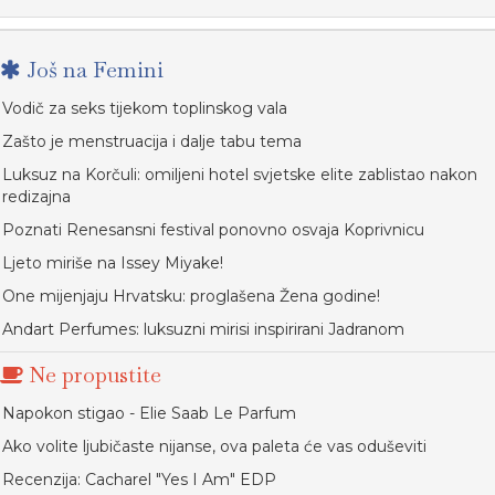
Još na Femini
Vodič za seks tijekom toplinskog vala
Zašto je menstruacija i dalje tabu tema
Luksuz na Korčuli: omiljeni hotel svjetske elite zablistao nakon
redizajna
Poznati Renesansni festival ponovno osvaja Koprivnicu
Ljeto miriše na Issey Miyake!
One mijenjaju Hrvatsku: proglašena Žena godine!
Andart Perfumes: luksuzni mirisi inspirirani Jadranom
Ne propustite
Napokon stigao - Elie Saab Le Parfum
Ako volite ljubičaste nijanse, ova paleta će vas oduševiti
Recenzija: Cacharel "Yes I Am" EDP