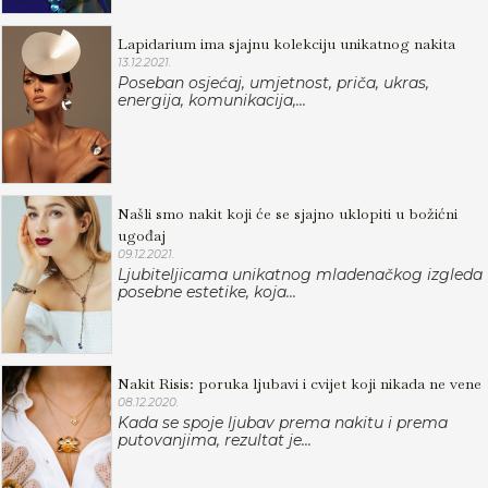
Lapidarium ima sjajnu kolekciju unikatnog nakita
13.12.2021.
Poseban osjećaj, umjetnost, priča, ukras,
energija, komunikacija,...
Našli smo nakit koji će se sjajno uklopiti u božićni
ugođaj
09.12.2021.
Ljubiteljicama unikatnog mladenačkog izgleda
posebne estetike, koja...
Nakit Risis: poruka ljubavi i cvijet koji nikada ne vene
08.12.2020.
Kada se spoje ljubav prema nakitu i prema
putovanjima, rezultat je...