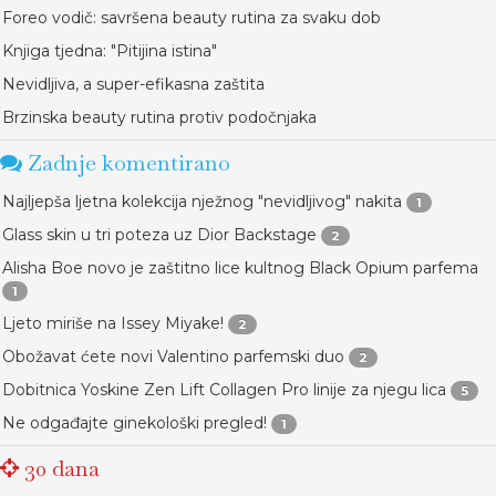
Foreo vodič: savršena beauty rutina za svaku dob
Knjiga tjedna: "Pitijina istina"
Nevidljiva, a super-efikasna zaštita
Brzinska beauty rutina protiv podočnjaka
Zadnje komentirano
Najljepša ljetna kolekcija nježnog "nevidljivog" nakita
1
Glass skin u tri poteza uz Dior Backstage
2
Alisha Boe novo je zaštitno lice kultnog Black Opium parfema
1
Ljeto miriše na Issey Miyake!
2
Obožavat ćete novi Valentino parfemski duo
2
Dobitnica Yoskine Zen Lift Collagen Pro linije za njegu lica
5
Ne odgađajte ginekološki pregled!
1
30 dana