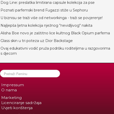
Dog Line: preslatka limitirana capsule kolekcija za pse
Poznati parfemski brend Fugazzi stiže u Sephoru
U biznisu se traži više od networkinga - traži se povjerenje!
Najljepša ljetna kolekcija nježnog "nevidljivog" nakita
Alisha Boe novo je zaštitno lice kultnog Black Opium parfema
Glass skin u tri poteza uz Dior Backstage
Ovaj edukativni vodič pruža podršku roditeljima u razgovorima
s djecom
Impressum
O nama
Marketing
Licenciranje sadržaja
Uvjeti korištenja