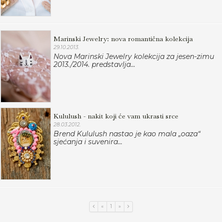
Marinski Jewelry: nova romantična kolekcija
29.10.2013.
Nova Marinski Jewelry kolekcija za jesen-zimu
2013./2014. predstavlja...
Kululush - nakit koji će vam ukrasti srce
28.03.2012.
Brend Kululush nastao je kao mala „oaza“
sjećanja i suvenira...
«
1
»