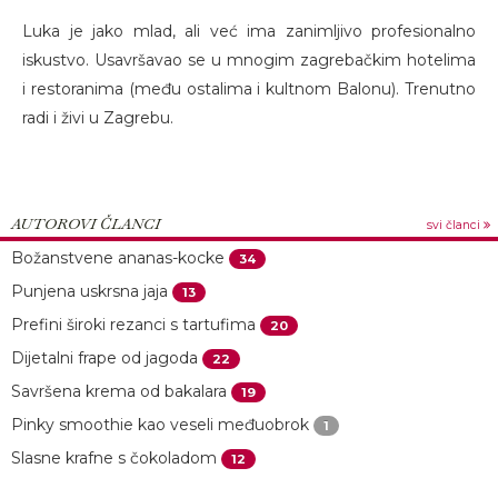
Luka je jako mlad, ali već ima zanimljivo profesionalno
iskustvo. Usavršavao se u mnogim zagrebačkim hotelima
i restoranima (među ostalima i kultnom Balonu). Trenutno
radi i živi u Zagrebu.
AUTOROVI ČLANCI
svi članci
Božanstvene ananas-kocke
34
Punjena uskrsna jaja
13
Prefini široki rezanci s tartufima
20
Dijetalni frape od jagoda
22
Savršena krema od bakalara
19
Pinky smoothie kao veseli međuobrok
1
Slasne krafne s čokoladom
12