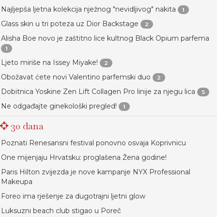
Najljepša ljetna kolekcija nježnog "nevidljivog" nakita
1
Glass skin u tri poteza uz Dior Backstage
2
Alisha Boe novo je zaštitno lice kultnog Black Opium parfema
1
Ljeto miriše na Issey Miyake!
2
Obožavat ćete novi Valentino parfemski duo
2
Dobitnica Yoskine Zen Lift Collagen Pro linije za njegu lica
5
Ne odgađajte ginekološki pregled!
1
30 dana
Poznati Renesansni festival ponovno osvaja Koprivnicu
One mijenjaju Hrvatsku: proglašena Žena godine!
Paris Hilton zvijezda je nove kampanje NYX Professional
Makeupa
Foreo ima rješenje za dugotrajni ljetni glow
Luksuzni beach club stigao u Poreč