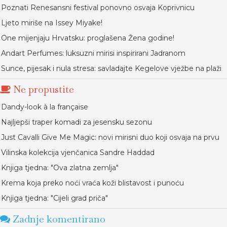
Poznati Renesansni festival ponovno osvaja Koprivnicu
Ljeto miriše na Issey Miyake!
One mijenjaju Hrvatsku: proglašena Žena godine!
Andart Perfumes: luksuzni mirisi inspirirani Jadranom
Sunce, pijesak i nula stresa: savladajte Kegelove vježbe na plaži
Ne propustite
Dandy-look à la française
Najljepši traper komadi za jesensku sezonu
Just Cavalli Give Me Magic: novi mirisni duo koji osvaja na prvu
Vilinska kolekcija vjenčanica Sandre Haddad
Knjiga tjedna: "Ova zlatna zemlja"
Krema koja preko noći vraća koži blistavost i punoću
Knjiga tjedna: "Cijeli grad priča"
Zadnje komentirano