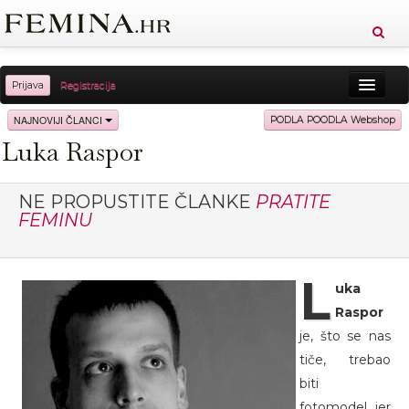
Prijava
Registracija
Sreća
Ljepota
Zdravlje
Vitkost
NAJNOVIJI ČLANCI
PODLA POODLA Webshop
Luka Raspor
Moda
Ljubav
Relax
Putovanja
Recepti
Proizvodi
Knjige
Cool
NE PROPUSTITE ČLANKE
PRATITE
FEMINU
L
uka
Raspor
je, što se nas
tiče, trebao
biti
fotomodel, jer