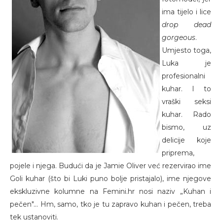
ima tijelo i lice
drop dead
gorgeous
.
Umjesto toga,
Luka je
profesionalni
kuhar. I to
vraški seksi
kuhar. Rado
bismo, uz
delicije koje
priprema,
pojele i njega. Budući da je Jamie Oliver već rezervirao ime
Goli kuhar (što bi Luki puno bolje pristajalo), ime njegove
ekskluzivne kolumne na Femini.hr nosi naziv „Kuhan i
pečen"... Hm, samo, tko je tu zapravo kuhan i pečen, treba
tek ustanoviti.