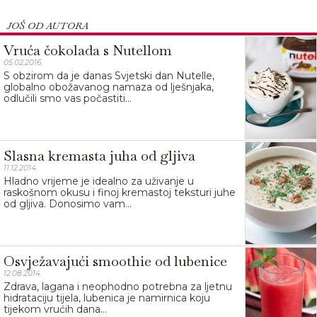
JOŠ OD AUTORA
Vruća čokolada s Nutellom
05.02.2016.
S obzirom da je danas Svjetski dan Nutelle,
globalno obožavanog namaza od lješnjaka,
odlučili smo vas počastiti...
Slasna kremasta juha od gljiva
11.12.2014.
Hladno vrijeme je idealno za uživanje u
raskošnom okusu i finoj kremastoj teksturi juhe
od gljiva. Donosimo vam...
Osvježavajući smoothie od lubenice
12.08.2014.
Zdrava, lagana i neophodno potrebna za ljetnu
hidrataciju tijela, lubenica je namirnica koju
tijekom vrućih dana...