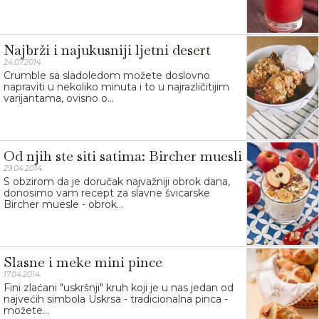
Najbrži i najukusniji ljetni desert
24.07.2014.
Crumble sa sladoledom možete doslovno
napraviti u nekoliko minuta i to u najrazličitijim
varijantama, ovisno o...
Od njih ste siti satima: Bircher muesli
29.04.2014.
S obzirom da je doručak najvažniji obrok dana,
donosimo vam recept za slavne švicarske
Bircher muesle - obrok...
Slasne i meke mini pince
17.04.2014.
Fini zlaćani "uskršnji" kruh koji je u nas jedan od
najvećih simbola Uskrsa - tradicionalna pinca -
možete...