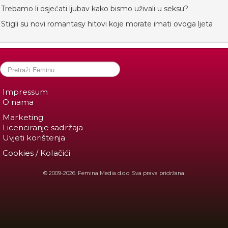
Trebamo li osjećati ljubav kako bismo uživali u seksu?
Stigli su novi romantasy hitovi koje morate imati ovoga ljeta
Impressum
O nama
Marketing
Licenciranje sadržaja
Uvjeti korištenja
Cookies / Kolačići
© 2009-2026. Femina Media d.o.o. Sva prava pridržana.