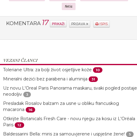
fetis
17
KOMENTARA
PRIKAŽI
PRIJAVA
ISPIS
VEZANI ČLANCI
Toleriane Ultra: za bolji život osjetljive kože
10
Mineralni dezići bez parabena i aluminija
31
Uz novu L'Oreal Paris Panorama maskaru, svaki pogled postaje
neodoljiv
3
Presladak Rosalov balzam za usne u obliku francuskog
macarona
16
Otkrijte Botanicals Fresh Care - novu njegu za kosu iz L'Oréala
Paris
12
Baldessarini Bella: miris za samouvjerene i uspješne žene!
5