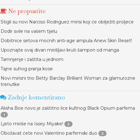
Ne propustite
Stigli su novi Narciso Rodriguez mirisi koji će obilježiti proljeće
Dodir svile na vašem tijelu
Dobitnice setova moćnih anti-age ampula Anew Skin Reset!
Upoznajte ovaj divan mirišljavi kruti šampon od manga
Tamnjenje i zaštita u jednom
Tajne suhog pranja kose
Novi mirisni trio Betty Barclay Brilliant Woman za glamurozne
trenutke
Zadnje komentirano
Alisha Boe novo je zaštitno lice kultnog Black Opium parfema
1
Ljeto miriše na Issey Miyake!
2
Obožavat ćete novi Valentino parfemski duo
2