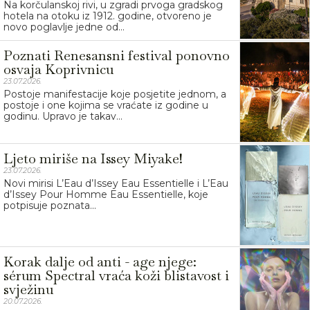
Na korčulanskoj rivi, u zgradi prvoga gradskog
hotela na otoku iz 1912. godine, otvoreno je
novo poglavlje jedne od...
Poznati Renesansni festival ponovno
osvaja Koprivnicu
23.07.2026.
Postoje manifestacije koje posjetite jednom, a
postoje i one kojima se vraćate iz godine u
godinu. Upravo je takav...
Ljeto miriše na Issey Miyake!
23.07.2026.
Novi mirisi L’Eau d’Issey Eau Essentielle i L’Eau
d’Issey Pour Homme Eau Essentielle, koje
potpisuje poznata...
Korak dalje od anti - age njege:
sérum Spectral vraća koži blistavost i
svježinu
20.07.2026.