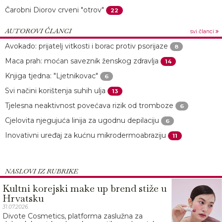
Čarobni Diorov crveni "otrov"
22
AUTOROVI ČLANCI
svi članci
Avokado: prijatelj vitkosti i borac protiv psorijaze
8
Maca prah: moćan saveznik ženskog zdravlja
14
Knjiga tjedna: "Ljetnikovac"
6
Svi načini korištenja suhih ulja
13
Tjelesna neaktivnost povećava rizik od tromboze
6
Cjelovita njegujuća linija za ugodnu depilaciju
6
Inovativni uređaj za kućnu mikrodermoabraziju
11
NASLOVI IZ RUBRIKE
Kultni korejski make up brend stiže u
Hrvatsku
31.07.2026.
Divote Cosmetics, platforma zaslužna za