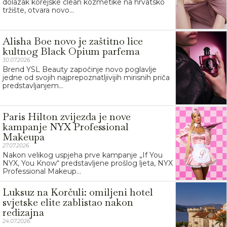
dolazak korejske clean kozmetike na hrvatsko
tržište, otvara novo...
Alisha Boe novo je zaštitno lice
kultnog Black Opium parfema
30.07.2026.
Brend YSL Beauty započinje novo poglavlje
jedne od svojih najprepoznatljivijih mirisnih priča
predstavljanjem...
Paris Hilton zvijezda je nove
kampanje NYX Professional
Makeupa
27.07.2026.
Nakon velikog uspjeha prve kampanje „If You
NYX, You Know“ predstavljene prošlog ljeta, NYX
Professional Makeup...
Luksuz na Korčuli: omiljeni hotel
svjetske elite zablistao nakon
redizajna
24.07.2026.