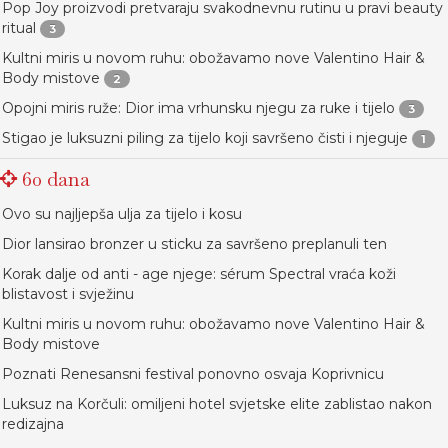
Pop Joy proizvodi pretvaraju svakodnevnu rutinu u pravi beauty
ritual
3
Kultni miris u novom ruhu: obožavamo nove Valentino Hair &
Body mistove
2
Opojni miris ruže: Dior ima vrhunsku njegu za ruke i tijelo
3
Stigao je luksuzni piling za tijelo koji savršeno čisti i njeguje
1
60 dana
Ovo su najljepša ulja za tijelo i kosu
Dior lansirao bronzer u sticku za savršeno preplanuli ten
Korak dalje od anti - age njege: sérum Spectral vraća koži
blistavost i svježinu
Kultni miris u novom ruhu: obožavamo nove Valentino Hair &
Body mistove
Poznati Renesansni festival ponovno osvaja Koprivnicu
Luksuz na Korčuli: omiljeni hotel svjetske elite zablistao nakon
redizajna