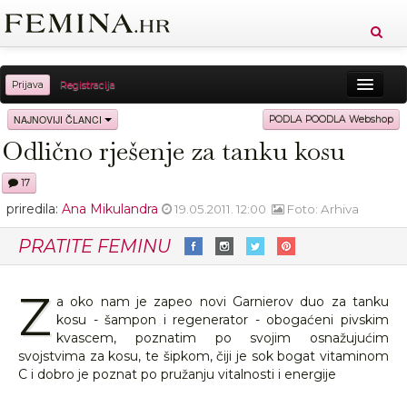
Prijava
Registracija
Sreća
Ljepota
Zdravlje
Vitkost
NAJNOVIJI ČLANCI
PODLA POODLA Webshop
Odlično rješenje za tanku kosu
Moda
Ljubav
Relax
Putovanja
Recepti
17
Proizvodi
Knjige
Cool
priredila:
Ana Mikulandra
19.05.2011. 12:00
Foto: Arhiva
PRATITE FEMINU
Z
a oko nam je zapeo novi Garnierov duo za tanku
kosu - šampon i regenerator - obogaćeni pivskim
kvascem, poznatim po svojim osnažujućim
svojstvima za kosu, te šipkom, čiji je sok bogat vitaminom
C i dobro je poznat po pružanju vitalnosti i energije