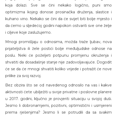
koja dolazi. Sve se čini nekako logično, puni smo
optimizma kojeg donose prosinačka druženja, slastice i
kuhano vino. Nekako se čini da će svijet biti bolje mjesto i
da ćemo u sljedećoj godini napokon ostvariti sve one želje
i ciljeve koje zaslužujemo.
Mnogi promišljaju o odnosima, možda traže ljubav, nova
prijateljstva ili žele postići bolje međuljudske odnose na
poslu. Neki će poželjeti potpunu promjenu okruženja i
shvatiti da dosadašnje stanje nije zadovoljavajuće. Dogodit
će se da će mnogi shvatiti koliko vrijede i potražit će nove
prilike za svoj razvoj.
Bez obzira što se od navedenog odnosilo na vas i kakve
aktivnosti ćete ubilježiti u svoje privatne i poslovne planere
u 2017. godini, ključno je provjeriti situaciju u svojoj duši.
Jesmo li dobronamjerni, pozitivni, optimistični i usmjereni
prema rješenjima? Jesmo li se potrudili da sa svakim