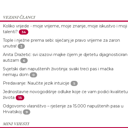
VEZANI ČLANCI
Koliko vrijede - moje vrijeme, moje znanje, moje iskustvo i moji
talenti?
34
Tople i nježne prema sebi: siječanj je pravo vrijeme za zaron
unutra!
3
Anita Dražetić: svi izazovi majke čijem je djetetu dijagnosticiran
autizam
6
Svjetski dan napuštenih životinja: svaki treći pas i mačka
nemaju dom
0
Predavanje: Naučite jezik intuicije
5
Jednostavne novogodišnje odluke koje će vam podići kvalitetu
života
15
Odgovorno vlasništvo – rješenje za 15.000 napuštenih pasa u
Hrvatskoj
9
MINI VIJESTI