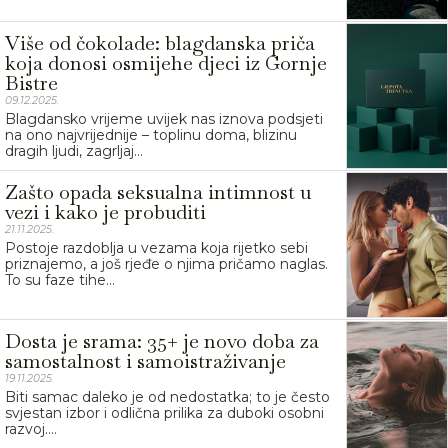
Više od čokolade: blagdanska priča
koja donosi osmijehe djeci iz Gornje
Bistre
09.12.2025.
Blagdansko vrijeme uvijek nas iznova podsjeti
na ono najvrijednije – toplinu doma, blizinu
dragih ljudi, zagrljaj...
Zašto opada seksualna intimnost u
vezi i kako je probuditi
21.11.2025.
Postoje razdoblja u vezama koja rijetko sebi
priznajemo, a još rjeđe o njima pričamo naglas.
To su faze tihe...
Dosta je srama: 35+ je novo doba za
samostalnost i samoistraživanje
19.11.2025.
Biti samac daleko je od nedostatka; to je često
svjestan izbor i odlična prilika za duboki osobni
razvoj....