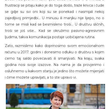
frustraciji se pitaju kako je do toga došlo, traže krivca i čude
se gdje su svi oni koji su se ponekad i nasmijali nekoj
zajedljivoj primjedbi... U minusu ili manjku nije lijepo, no o
tome se misli kad se besmisleno troši... U društvu sličnih,
troši se još više... Kad se okružimo pasivno-agresivnim
ljudima, takva komunikacija postaje uobičajena rutina.
Zato, razmislimo kako doprinosimo svom emocionalnom
računu u 2017. godini i donesimo odluku o društvu s kojim
ćemo taj saldo povećavati ili smanjivati. Na kraju, svaka
godina nosi svoje izazove. Na nama je da provjerimo i
osluhnemo u kakvom stanju je jedino što možete mijenjati
i čime možete upravljati, a to ste upravo vi.