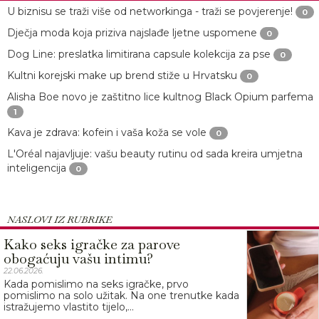
U biznisu se traži više od networkinga - traži se povjerenje!
0
Dječja moda koja priziva najslađe ljetne uspomene
0
Dog Line: preslatka limitirana capsule kolekcija za pse
0
Kultni korejski make up brend stiže u Hrvatsku
0
Alisha Boe novo je zaštitno lice kultnog Black Opium parfema
1
Kava je zdrava: kofein i vaša koža se vole
0
L'Oréal najavljuje: vašu beauty rutinu od sada kreira umjetna
inteligencija
0
NASLOVI IZ RUBRIKE
Kako seks igračke za parove
obogaćuju vašu intimu?
22.06.2026.
Kada pomislimo na seks igračke, prvo
pomislimo na solo užitak. Na one trenutke kada
istražujemo vlastito tijelo,...