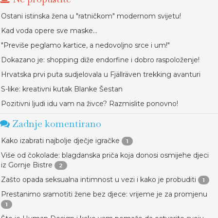
Ostani istinska žena u "ratničkom" modernom svijetu!
Kad voda opere sve maske...
"Previše peglamo kartice, a nedovoljno srce i um!"
Dokazano je: shopping diže endorfine i dobro raspoloženje!
Hrvatska prvi puta sudjelovala u Fjällräven trekking avanturi
S-like: kreativni kutak Blanke Šestan
Pozitivni ljudi idu vam na živce? Razmislite ponovno!
Zadnje komentirano
Kako izabrati najbolje dječje igračke
1
Više od čokolade: blagdanska priča koja donosi osmijehe djeci
iz Gornje Bistre
2
Zašto opada seksualna intimnost u vezi i kako je probuditi
1
Prestanimo sramotiti žene bez djece: vrijeme je za promjenu
1