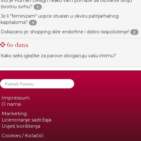
Što je Human Design i kako vam pomaže da ostvarite svoju
životnu svrhu?
2
Je li "feminizam" uopće stvaran u okviru patrijarhalnog
kapitalizma?
3
Dokazano je: shopping diže endorfine i dobro raspoloženje!
2
60 dana
Kako seks igračke za parove obogaćuju vašu intimu?
Impressum
O nama
Marketing
Licenciranje sadržaja
Uvjeti korištenja
Cookies / Kolačići