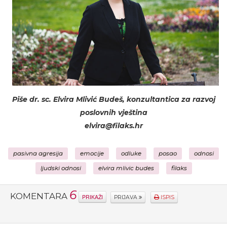
Piše dr. sc. Elvira Mlivić Budeš, konzultantica za razvoj
poslovnih vještina
elvira@filaks.hr
pasivna agresija
emocije
odluke
posao
odnosi
ljudski odnosi
elvira mlivic budes
filaks
6
KOMENTARA
PRIKAŽI
PRIJAVA
ISPIS