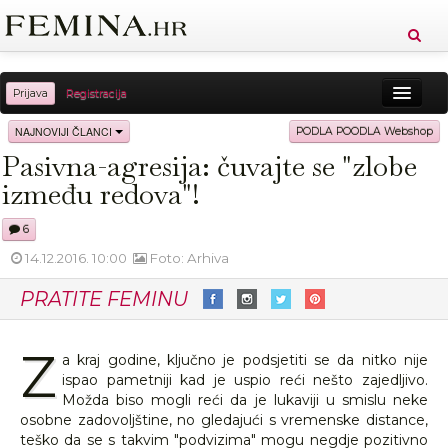
Prijava
Registracija
Sreća
Ljepota
Zdravlje
Vitkost
NAJNOVIJI ČLANCI
PODLA POODLA Webshop
Pasivna-agresija: čuvajte se "zlobe
Moda
Ljubav
Relax
Putovanja
Recepti
između redova"!
Proizvodi
Knjige
Cool
6
14.12.2016. 10:00
Foto: Arhiva
PRATITE FEMINU
Z
a kraj godine, ključno je podsjetiti se da nitko nije
ispao pametniji kad je uspio reći nešto zajedljivo.
Možda biso mogli reći da je lukaviji u smislu neke
osobne zadovoljštine, no gledajući s vremenske distance,
teško da se s takvim "podvizima" mogu negdje pozitivno