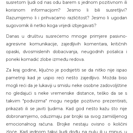
susretom ljudi od nas odu barem s jednom pozitivnom ili
korisnom informacijom? Jesmo li bili susretljivi?
Razumijemo li i prihvaćamo različitost? Jesmo li ugodan
sugovornik ili netko koga vrijedi izbjegavati?
Danas u društvu susrećemo mnoge primjere pasivno-
agresivne komunikacije, zajedljivih komentara, kritičnih
opaski, dvosmislenih dobacivanja, neugodnih pošalica i
poneki komadić zlobe između redova.
Za kraj godine, ključno je podsjetiti se da nitko nije ispao
pametniji kad je uspio reći nešto zajedljivo. Možda biso
mogli reći da je lukaviji u smislu neke osobne zadovoljštine
no gledajući s neke vremenske distance, teško da se s
takvim "podvizima" mogu negdje pozitivno prezentirati,
prikazati ili se javiti ljudima. Kad god nešto kažu što nije
dobronamjerno, oduzimaju par brojki sa svog zamišljenog
emocionalnog računa. Brojke nestaju ovisno o količini
zloće. Kad jednom takvi ljudi dođu na nulu ili u minus, u