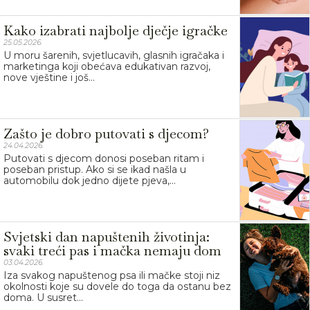
Kako izabrati najbolje dječje igračke
25.05.2026.
U moru šarenih, svjetlucavih, glasnih igračaka i
marketinga koji obećava edukativan razvoj,
nove vještine i još...
Zašto je dobro putovati s djecom?
24.04.2026.
Putovati s djecom donosi poseban ritam i
poseban pristup. Ako si se ikad našla u
automobilu dok jedno dijete pjeva,...
Svjetski dan napuštenih životinja:
svaki treći pas i mačka nemaju dom
03.04.2026.
Iza svakog napuštenog psa ili mačke stoji niz
okolnosti koje su dovele do toga da ostanu bez
doma. U susret...