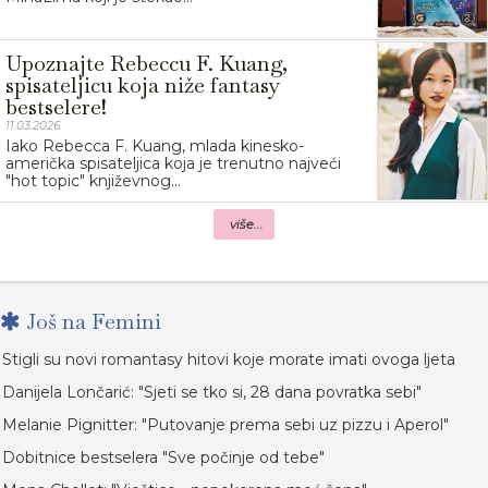
Upoznajte Rebeccu F. Kuang,
spisateljicu koja niže fantasy
bestselere!
11.03.2026.
Iako Rebecca F. Kuang, mlada kinesko-
američka spisateljica koja je trenutno najveći
"hot topic" književnog...
više...
Još na Femini
Stigli su novi romantasy hitovi koje morate imati ovoga ljeta
Danijela Lončarić: "Sjeti se tko si, 28 dana povratka sebi"
Melanie Pignitter: "Putovanje prema sebi uz pizzu i Aperol"
Dobitnice bestselera "Sve počinje od tebe"