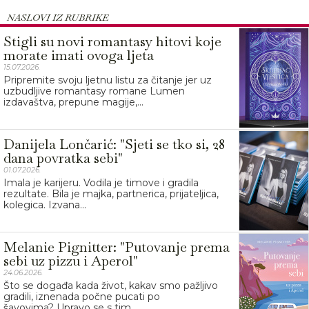
NASLOVI IZ RUBRIKE
Stigli su novi romantasy hitovi koje
morate imati ovoga ljeta
15.07.2026.
Pripremite svoju ljetnu listu za čitanje jer uz
uzbudljive romantasy romane Lumen
izdavaštva, prepune magije,...
Danijela Lončarić: "Sjeti se tko si, 28
dana povratka sebi"
01.07.2026.
Imala je karijeru. Vodila je timove i gradila
rezultate. Bila je majka, partnerica, prijateljica,
kolegica. Izvana...
Melanie Pignitter: "Putovanje prema
sebi uz pizzu i Aperol"
24.06.2026.
Što se događa kada život, kakav smo pažljivo
gradili, iznenada počne pucati po
šavovima? Upravo se s tim...