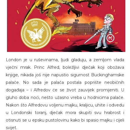
London je u ruševinama, ljudi gladuju, a zemljom vlada
vječni mrak. Princ Alfred, boležljivi dječak koji obožava
knjige, nikada još nije napustio sigurnost Buckinghamske
palače. No sada je palača postala poprište neobičnih
događaja – i Alfredov će se život zauvijek promijeniti. U
gluho doba noći, nešto užasno vreba u hodnicima palače.
Nakon što Alfredovu voljenu majku, kraljicu, uhite i odvedu
u Londonski toranj, dječak mora skupiti svu hrabrost i
otisnuti se u epsku pustolovinu kako bi spasio majku i cijeli
svijet.