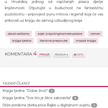
u Hrvatskoj jednog od najčitanijih pisaca dječje
književnosti. Otputujte u budućnost na fantastičnu
pustolovinu – pripovijest punu mitova i legendi koja će vas
prikovati uz knjigu do samog uzbudljivog kraja.
david walliams
zvijer iz byckinghamske palace
roman
knjiga tjedna
literarne preporuke
mozaik knjiga
4
KOMENTARA
PRIKAŽI
PRIJAVA
ISPIS
VEZANI ČLANCI
Knjiga tjedna: "Dobar život"
3
Knjiga tjedna: "Sve što je Alice zaboravila"
8
Stiže predivna zbirka priča Bajke u digitalnom svijetu
3