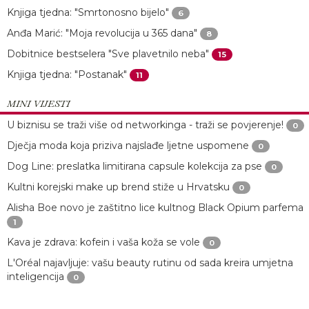
Knjiga tjedna: "Smrtonosno bijelo"
6
Anđa Marić: "Moja revolucija u 365 dana"
8
Dobitnice bestselera "Sve plavetnilo neba"
15
Knjiga tjedna: "Postanak"
11
MINI VIJESTI
U biznisu se traži više od networkinga - traži se povjerenje!
0
Dječja moda koja priziva najslađe ljetne uspomene
0
Dog Line: preslatka limitirana capsule kolekcija za pse
0
Kultni korejski make up brend stiže u Hrvatsku
0
Alisha Boe novo je zaštitno lice kultnog Black Opium parfema
1
Kava je zdrava: kofein i vaša koža se vole
0
L'Oréal najavljuje: vašu beauty rutinu od sada kreira umjetna
inteligencija
0