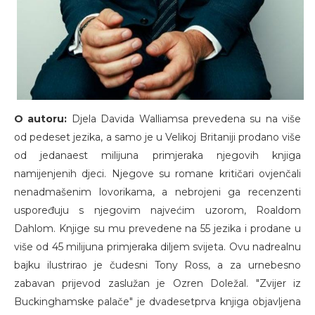
O autoru:
Djela Davida Walliamsa prevedena su na više
od pedeset jezika, a samo je u Velikoj Britaniji prodano više
od jedanaest milijuna primjeraka njegovih knjiga
namijenjenih djeci. Njegove su romane kritičari ovjenčali
nenadmašenim lovorikama, a nebrojeni ga recenzenti
uspoređuju s njegovim najvećim uzorom, Roaldom
Dahlom. Knjige su mu prevedene na 55 jezika i prodane u
više od 45 milijuna primjeraka diljem svijeta. Ovu nadrealnu
bajku ilustrirao je čudesni Tony Ross, a za urnebesno
zabavan prijevod zaslužan je Ozren Doležal. "Zvijer iz
Buckinghamske palače" je dvadesetprva knjiga objavljena