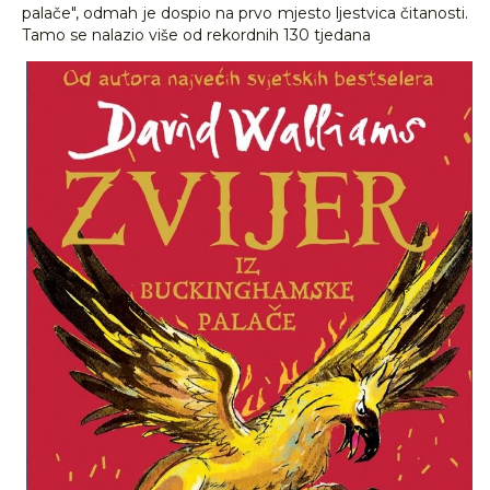
palače", odmah je dospio na prvo mjesto ljestvica čitanosti.
Tamo se nalazio više od rekordnih 130 tjedana