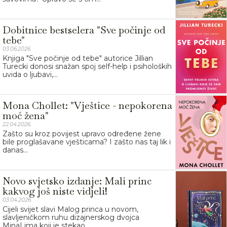
Dobitnice bestselera "Sve počinje od
tebe"
03.06.2026.
Knjiga "Sve počinje od tebe" autorice Jillian
Turecki donosi snažan spoj self-help i psiholoških
uvida o ljubavi,...
Mona Chollet: "Vještice - nepokorena
moć žena"
22.04.2026.
Zašto su kroz povijest upravo određene žene
bile proglašavane vješticama? I zašto nas taj lik i
danas...
Novo svjetsko izdanje: Mali princ
kakvog još niste vidjeli!
03.04.2026.
Cijeli svijet slavi Malog princa u novom,
slavljeničkom ruhu dizajnerskog dvojca
MinaLima koji je stekao...