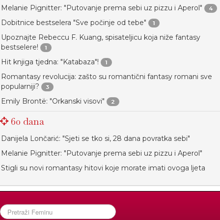
Melanie Pignitter: "Putovanje prema sebi uz pizzu i Aperol"
4
Dobitnice bestselera "Sve počinje od tebe"
1
Upoznajte Rebeccu F. Kuang, spisateljicu koja niže fantasy
bestselere!
1
Hit knjiga tjedna: "Katabaza"!
1
Romantasy revolucija: zašto su romantični fantasy romani sve
popularniji?
3
Emily Brontë: "Orkanski visovi"
2
60 dana
Danijela Lončarić: "Sjeti se tko si, 28 dana povratka sebi"
Melanie Pignitter: "Putovanje prema sebi uz pizzu i Aperol"
Stigli su novi romantasy hitovi koje morate imati ovoga ljeta