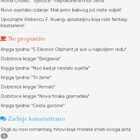
Mona Chollet: "Vještice - nepokorena moć žena"
Novo svjetsko izdanje: Mali princ kakvog još niste vidjeli!
Upoznajte Rebeccu F. Kuang, spisateljicu koja niže fantasy
bestselere!
Ne propustite
Knjiga tjedna: "S Eleonor Oliphant je sve u najboljem redu"
Dobitnice knjige "Belgravia"
Knjiga tjedna: "Noć kad je nestalo svjetla"
Knjiga tjedna: "Tri žene"
Dobitnice knjige "Armati"
Dobitnice knjige "Nova finska gramatika"
Knjiga tjedna: "Cesta gorčine"
Zadnje komentirano
Stigli su novi romantasy hitovi koje morate imati ovoga ljeta
1