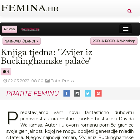
Prijava
Registracija
Sreća
Ljepota
Zdravlje
Vitkost
NAJNOVIJI ČLANCI
PODLA POODLA Webshop
Knjiga tjedna: "Zvijer iz
Moda
Ljubav
Relax
Putovanja
Recepti
Buckinghamske palače"
Proizvodi
Knjige
Cool
4
02.03.2022. 08:00
Foto: Press
PRATITE FEMINU
P
redstavljamo vam novu fantastično duhovitu
pripovijest autora multimilijunskih bestselera Davida
Walliamsa. Autor i u ovom romanu pomiče granice
svoje genijalnosti kojoj ne mogu odoljeti generacije mladih
čitatelja. Njegov najnoviji roman, "Zvijer iz Buckinghamske