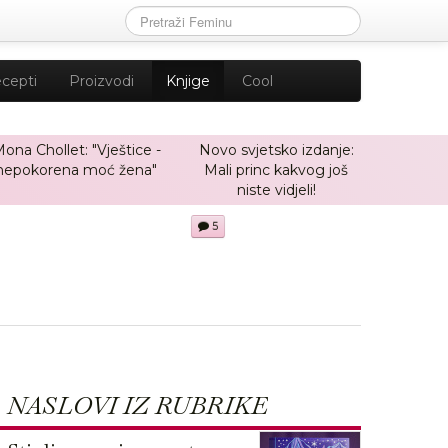
cepti
Proizvodi
Knjige
Cool
ona Chollet: "Vještice -
Novo svjetsko izdanje:
nepokorena moć žena"
Mali princ kakvog još
niste vidjeli!
5
NASLOVI IZ RUBRIKE