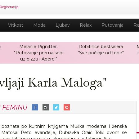
Registracija
Vitkost
Moda
Ljubav
Relax
Putovanja
Re
i
Melanie Pignitter:
Dobitnice bestselera
M
"Putovanje prema sebi
"Sve počinje od tebe"
uz pizzu i Aperol"
vljaji Karla Maloga"
E FEMINU
inja, poznata po kultnim knjigama Muška moderna i ženska
Matošai Peto evanđelje, Dubravka Oraić Tolić ovom se
a epistolarnog romana s elementima autobiografije