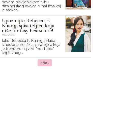
novom, slavljeničkom ruhu
dizajnerskog dvojca MinaLima koji
je stekao...
Upoznajte Rebeccu F.
Kuang, spisateljicu koja
niže fantasy bestselere!
11.03.2026.
Iako Rebecca F. Kuang, mlada
kinesko-američka spisateljica koja
je trenutno najveći "hot topic"
književnog...
više...