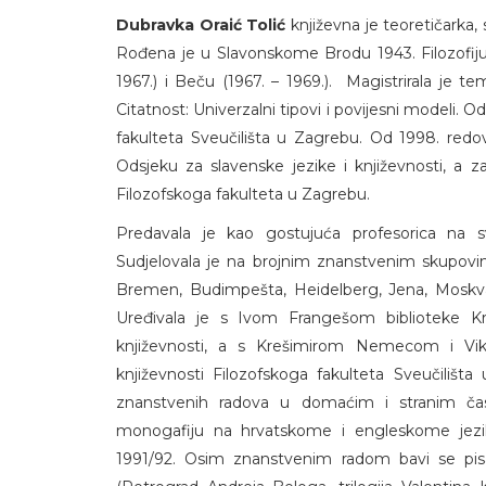
Dubravka Oraić Tolić
književna je teoretičarka, s
Rođena je u Slavonskome Brodu 1943. Filozofiju i
1967.) i Beču (1967. – 1969.). Magistrirala j
Citatnost: Univerzalni tipovi i povijesni modeli. 
fakulteta Sveučilišta u Zagrebu. Od 1998. redovit
Odsjeku za slavenske jezike i književnosti, a z
Filozofskoga fakulteta u Zagrebu.
Predavala je kao gostujuća profesorica na s
Sudjelovala je na brojnim znanstvenim skupovi
Bremen, Budimpešta, Heidelberg, Jena, Moskva,
Uređivala je s Ivom Frangešom biblioteke Kriti
književnosti, a s Krešimirom Nemecom i V
književnosti Filozofskoga fakulteta Sveučilišta
znanstvenih radova u domaćim i stranim čas
monogafiju na hrvatskome i engleskome jezik
1991/92. Osim znanstvenim radom bavi se pis