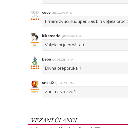
cuce
@13.06.2018. 14:48
I meni zvuci suuuper!Bas bih voljela procit
kikemedo
@13.06.2018. 18:26
Voljela bi je pročitati.
beba
@13.06.2018. 19:40
Divna preporuka!!!!
sneki2
@13.06.2018. 19:50
Zanimljivo zvuči!
VEZANI ČLANCI