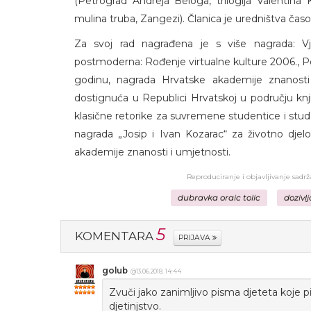
(Petrograd Andreja Beloga, trilogija Valentin
mulina truba, Zangezi). Članica je uredništva časo
Za svoj rad nagrađena je s više nagrada: 
postmoderna: Rođenje virtualne kulture 2006., Po
godinu, nagrada Hrvatske akademije znanosti 
dostignuća u Republici Hrvatskoj u području knj
klasične retorike za suvremene studentice i stud
nagrada „Josip i Ivan Kozarac“ za životno djelo
akademije znanosti i umjetnosti.
Reproduciranje i objavljivanje sadr
dubravka oraic tolic
dozivl
5
KOMENTARA
PRIJAVA
golub
@13.06.2018. 14:44
Zvuči jako zanimljivo pisma djeteta koje pi
djetinjstvo.