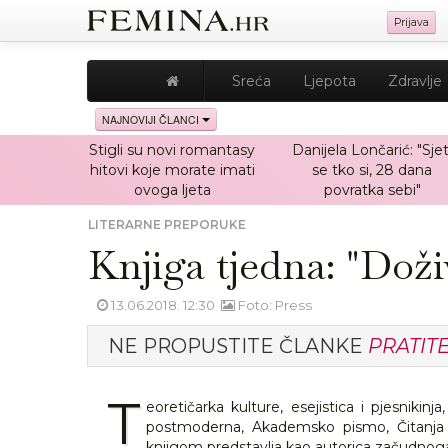
Prijava
Sreća
Ljepota
Zdravlje
NAJNOVIJI ČLANCI
Stigli su novi romantasy
Danijela Lončarić: "Sjet
hitovi koje morate imati
se tko si, 28 dana
ovoga ljeta
povratka sebi"
LITERARNE PREPORUKE
Knjiga tjedna: "Doži
13.06.2018. 12:30
Foto: Press
NE PROPUSTITE ČLANKE
PRATIT
T
eoretičarka kulture, esejistica i pjesnik
postmoderna, Akademsko pismo, Čitanja 
knjigom predstavlja kao autorica začudnog