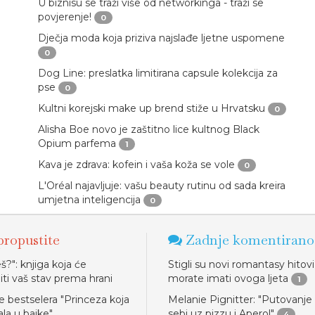
U biznisu se traži više od networkinga - traži se
povjerenje!
0
Dječja moda koja priziva najslađe ljetne uspomene
0
Dog Line: preslatka limitirana capsule kolekcija za
pse
0
Kultni korejski make up brend stiže u Hrvatsku
0
Alisha Boe novo je zaštitno lice kultnog Black
Opium parfema
1
Kava je zdrava: kofein i vaša koža se vole
0
L'Oréal najavljuje: vašu beauty rutinu od sada kreira
umjetna inteligencija
0
ropustite
Zadnje komentirano
š?": knjiga koja će
Stigli su novi romantasy hitovi
iti vaš stav prema hrani
morate imati ovoga ljeta
1
e bestselera "Princeza koja
Melanie Pignitter: "Putovanj
ala u bajke"
sebi uz pizzu i Aperol"
4