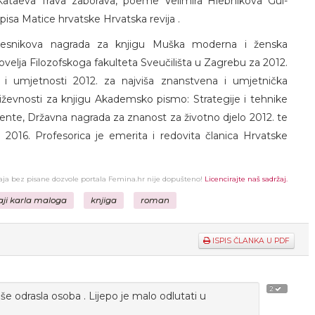
a Kataeva Trava zaborava, poeme Velimira Hlebnikova Gul-
pisa Matice hrvatske Hrvatska revija .
Vjesnikova nagrada za knjigu Muška moderna i ženska
velja Filozofskoga fakulteta Sveučilišta u Zagrebu za 2012.
i umjetnosti 2012. za najviša znanstvena i umjetnička
iževnosti za knjigu Akademsko pismo: Strategije i tehnike
ente, Državna nagrada za znanost za životno djelo 2012. te
 2016. Profesorica je emerita i redovita članica Hrvatske
žaja bez pisane dozvole portala Femina.hr nije dopušteno!
Licencirajte naš sadržaj.
jaji karla maloga
knjiga
roman
ISPIS ČLANKA U PDF
2
še odrasla osoba . Lijepo je malo odlutati u