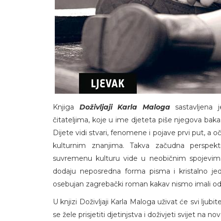
Knjiga
Doživljaji Karla Maloga
sastavljena 
čitateljima, koje u ime djeteta piše njegova bak
Dijete vidi stvari, fenomene i pojave prvi put, a
kulturnim znanjima. Takva začudna perspekt
suvremenu kulturu vide u neobičnim spojevima
dodaju neposredna forma pisma i kristalno jed
osebujan zagrebački roman kakav nismo imali od
U knjizi Doživljaji Karla Maloga uživat će svi ljubit
se žele prisjetiti djetinjstva i doživjeti svijet na nov