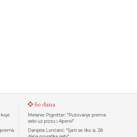
60 dana
 koje
Melanie Pignitter: "Putovanje prema
sebi uz pizzu i Aperol"
e prema
Danijela Lončarić: "Sjeti se tko si, 28
dana povratka sebi"