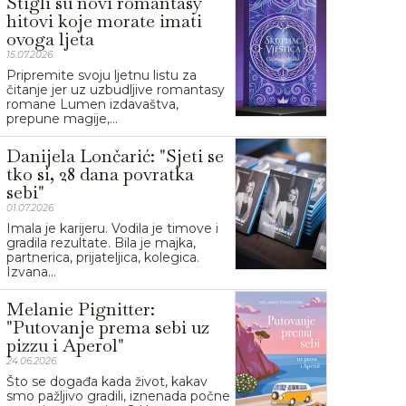
Stigli su novi romantasy
hitovi koje morate imati
ovoga ljeta
15.07.2026.
Pripremite svoju ljetnu listu za
čitanje jer uz uzbudljive romantasy
romane Lumen izdavaštva,
prepune magije,...
Danijela Lončarić: "Sjeti se
tko si, 28 dana povratka
sebi"
01.07.2026.
Imala je karijeru. Vodila je timove i
gradila rezultate. Bila je majka,
partnerica, prijateljica, kolegica.
Izvana...
Melanie Pignitter:
"Putovanje prema sebi uz
pizzu i Aperol"
24.06.2026.
Što se događa kada život, kakav
smo pažljivo gradili, iznenada počne