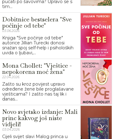
pucati po šavovima? Upravo se s
tim...
Dobitnice bestselera "Sve
počinje od tebe"
03.06.2026.
Knjiga "Sve počinje od tebe"
autorice Jillian Turecki donosi
snažan spoj self-help i psiholoških
uvida o ljubavi,...
Mona Chollet: "Vještice -
nepokorena moć žena"
22.04.2026.
Zašto su kroz povijest upravo
određene žene bile proglašavane
vješticama? I zašto nas taj lik i
danas...
Novo svjetsko izdanje: Mali
princ kakvog još niste
vidjeli!
03.04.2026.
Cijeli svijet slavi Malog princa u