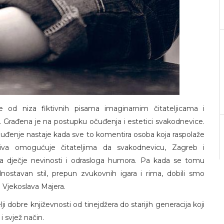
je od niza fiktivnih pisama imaginarnim čitateljicama i
a. Građena je na postupku očuđenja i estetici svakodnevice.
 očuđenje nastaje kada sve to komentira osoba koja raspolaže
iva omogućuje čitateljima da svakodnevicu, Zagreb i
 dječje nevinosti i odrasloga humora. Pa kada se tomu
nostavan stil, prepun zvukovnih igara i rima, dobili smo
 Vjekoslava Majera.
elji dobre književnosti od tinejdžera do starijih generacija koji
 i svjež način.