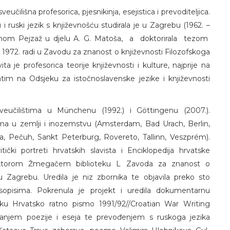
veučilišna profesorica, pjesnikinja, esejistica i prevoditeljica.
 ruski jezik s književnošću studirala je u Zagrebu (1962. –
e temom Pejzaž u djelu A. G. Matoša, a doktorirala tezom
Od 1972. radi u Zavodu za znanost o književnosti Filozofskoga
a je profesorica teorije književnosti i kulture, najprije na
atim na Odsjeku za istočnoslavenske jezike i književnosti
veučilištima u Münchenu (1992.) i Göttingenu (2007.).
ma u zemlji i inozemstvu (Amsterdam, Bad Urach, Berlin,
 Pečuh, Sankt Peterburg, Rovereto, Tallinn, Veszprém).
čki portreti hrvatskih slavista i Enciklopedija hrvatske
iktorom Žmegačem biblioteku L Zavoda za znanost o
 u Zagrebu. Uredila je niz zbornika te objavila preko sto
opisima. Pokrenula je projekt i uredila dokumentarnu
u Hrvatsko ratno pismo 1991/92//Croatian War Writing
anjem poezije i eseja te prevođenjem s ruskoga jezika