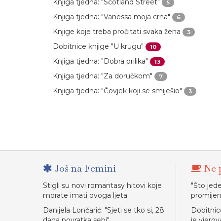
Knjiga tjedna: "Scotland Street"
5
Knjiga tjedna: "Vanessa moja crna"
6
Knjige koje treba pročitati svaka žena
3
Dobitnice knjige "U krugu"
10
Knjiga tjedna: "Dobra prilika"
13
Knjiga tjedna: "Za doručkom"
7
Knjiga tjedna: "Čovjek koji se smiješio"
3
Još na Femini
Ne p
Stigli su novi romantasy hitovi koje
"Što jede
morate imati ovoga ljeta
promijen
Danijela Lončarić: "Sjeti se tko si, 28
Dobitnic
dana povratka sebi"
je vjerov