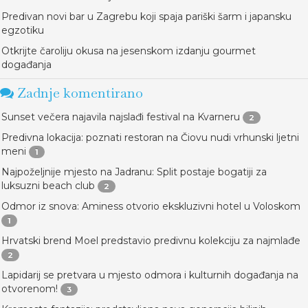
Predivan novi bar u Zagrebu koji spaja pariški šarm i japansku
egzotiku
Otkrijte čaroliju okusa na jesenskom izdanju gourmet
događanja
Zadnje komentirano
Sunset večera najavila najslađi festival na Kvarneru
2
Predivna lokacija: poznati restoran na Čiovu nudi vrhunski ljetni
meni
1
Najpoželjnije mjesto na Jadranu: Split postaje bogatiji za
luksuzni beach club
2
Odmor iz snova: Aminess otvorio ekskluzivni hotel u Voloskom
1
Hrvatski brend Moel predstavio predivnu kolekciju za najmlađe
2
Lapidarij se pretvara u mjesto odmora i kulturnih događanja na
otvorenom!
3