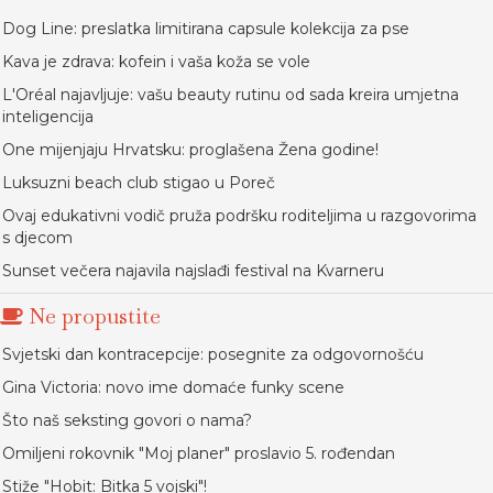
Dog Line: preslatka limitirana capsule kolekcija za pse
Kava je zdrava: kofein i vaša koža se vole
L'Oréal najavljuje: vašu beauty rutinu od sada kreira umjetna
inteligencija
One mijenjaju Hrvatsku: proglašena Žena godine!
Luksuzni beach club stigao u Poreč
Ovaj edukativni vodič pruža podršku roditeljima u razgovorima
s djecom
Sunset večera najavila najslađi festival na Kvarneru
Ne propustite
Svjetski dan kontracepcije: posegnite za odgovornošću
Gina Victoria: novo ime domaće funky scene
Što naš seksting govori o nama?
Omiljeni rokovnik "Moj planer" proslavio 5. rođendan
Stiže "Hobit: Bitka 5 vojski"!