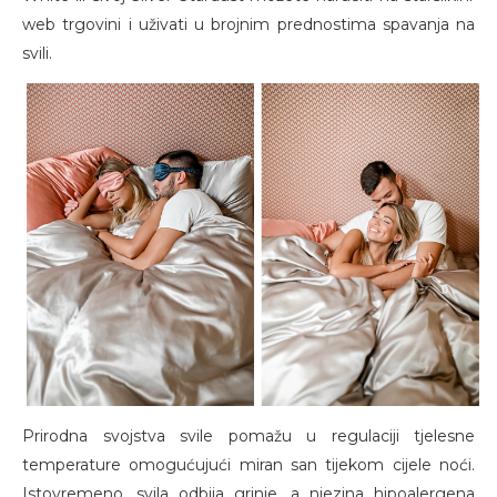
web trgovini i uživati u brojnim prednostima spavanja na
svili.
Prirodna svojstva svile pomažu u regulaciji tjelesne
temperature omogućujući miran san tijekom cijele noći.
Istovremeno, svila odbija grinje, a njezina hipoalergena