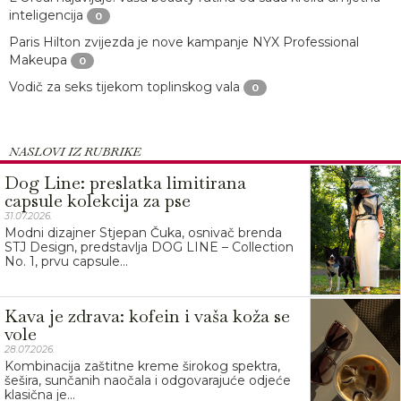
inteligencija
0
Paris Hilton zvijezda je nove kampanje NYX Professional
Makeupa
0
Vodič za seks tijekom toplinskog vala
0
NASLOVI IZ RUBRIKE
Dog Line: preslatka limitirana
capsule kolekcija za pse
31.07.2026.
Modni dizajner Stjepan Čuka, osnivač brenda
STJ Design, predstavlja DOG LINE – Collection
No. 1, prvu capsule...
Kava je zdrava: kofein i vaša koža se
vole
28.07.2026.
Kombinacija zaštitne kreme širokog spektra,
šešira, sunčanih naočala i odgovarajuće odjeće
klasična je...