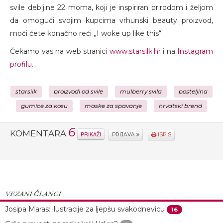
svile debljine 22 moma, koji je inspiriran prirodom i željom
da omogući svojim kupcima vrhunski beauty proizvod,
moći ćete konačno reći „I woke up like this“.
Čekamo vas na web stranici
www.starsilk.hr
i na
Instagram
profilu
.
starsilk
proizvodi od svile
mulberry svila
posteljina
gumice za kosu
maske za spavanje
hrvatski brend
6
KOMENTARA
PRIKAŽI
PRIJAVA
ISPIS
VEZANI ČLANCI
Josipa Maras: ilustracije za ljepšu svakodnevicu
16