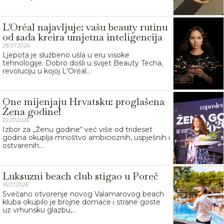
L'Oréal najavljuje: vašu beauty rutinu
od sada kreira umjetna inteligencija
28.07.2026.
Ljepota je službeno ušla u eru visoke
tehnologije. Dobro došli u svijet Beauty Techa,
revoluciju u kojoj L'Oréal...
One mijenjaju Hrvatsku: proglašena
Žena godine!
22.07.2026.
Izbor za „Ženu godine“ već više od trideset
godina okuplja mnoštvo ambicioznih, uspješnih i
ostvarenih...
Luksuzni beach club stigao u Poreč
16.07.2026.
Svečano otvorenje novog Valamarovog beach
kluba okupilo je brojne domaće i strane goste
uz vrhunsku glazbu,...