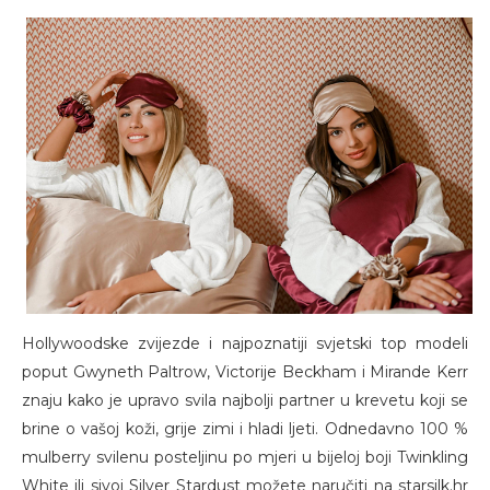
Hollywoodske zvijezde i najpoznatiji svjetski top modeli
poput Gwyneth Paltrow, Victorije Beckham i Mirande Kerr
znaju kako je upravo svila najbolji partner u krevetu koji se
brine o vašoj koži, grije zimi i hladi ljeti. Odnedavno 100 %
mulberry svilenu posteljinu po mjeri u bijeloj boji Twinkling
White ili sivoj Silver Stardust možete naručiti na starsilk.hr