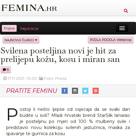
Prijava
Registracija
Sreća
Ljepota
Zdravlje
Vitkost
NAJNOVIJI ČLANCI
PODLA POODLA Webshop
Svilena posteljina novi je hit za
Moda
Ljubav
Relax
Putovanja
Recepti
prelijepu kožu, kosu i miran san
Proizvodi
Knjige
Cool
6
17.11.2021. 10:00
Foto: Press
PRATITE FEMINU
P
ostoji li nešto ljepše od osjećaja da se svaki dan
budite u svili? Mladi hrvatski brend StarSilk lansirao
je posteljinu po mjeri od 100 % mulberry svile i
predstavio novu kolekciju svilenih jastučnica, maska za
spavanje te gumica za kosu