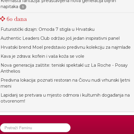
Kremasta fantazija: predstavljena nova generacija biljnih
napitaka
1
60 dana
Futuristički dizajn: Omoda 7 stigla u Hrvatsku
Authentic Leaders Club održao još jedan inspirativni panel
Hrvatski brend Moel predstavio predivnu kolekciju za najmlađe
Kava je zdrava: kofein i vaša koža se vole
Nova generacija zaštite: teniski spektakl uz La Roche - Posay
Anthelios
Predivna lokacija: poznati restoran na Čiovu nudi vrhunski ljetni
meni
Lapidarij se pretvara u mjesto odmora i kulturnih događanja na
otvorenom!