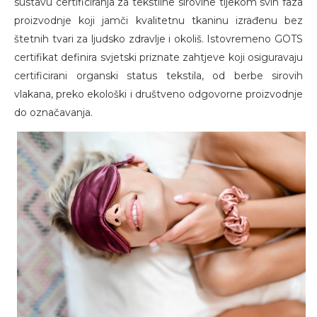
sustavu certificiranja za tekstilne sirovine tijekom svih faza
proizvodnje koji jamči kvalitetnu tkaninu izrađenu bez
štetnih tvari za ljudsko zdravlje i okoliš. Istovremeno GOTS
certifikat definira svjetski priznate zahtjeve koji osiguravaju
certificirani organski status tekstila, od berbe sirovih
vlakana, preko ekološki i društveno odgovorne proizvodnje
do označavanja.