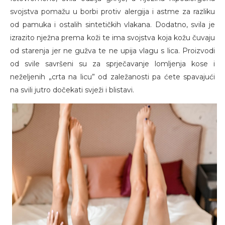
svojstva pomažu u borbi protiv alergija i astme za razliku
od pamuka i ostalih sintetičkih vlakana. Dodatno, svila je
izrazito nježna prema koži te ima svojstva koja kožu čuvaju
od starenja jer ne gužva te ne upija vlagu s lica. Proizvodi
od svile savršeni su za sprječavanje lomljenja kose i
neželjenih „crta na licu” od zaležanosti pa ćete spavajući
na svili jutro dočekati svježi i blistavi.