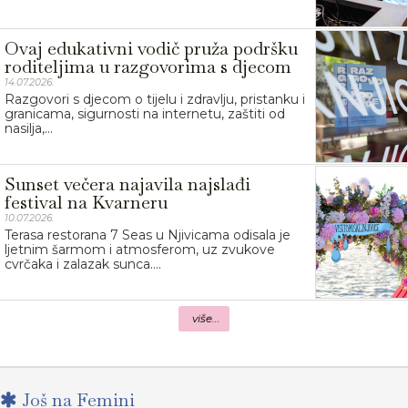
Ovaj edukativni vodič pruža podršku
roditeljima u razgovorima s djecom
14.07.2026.
Razgovori s djecom o tijelu i zdravlju, pristanku i
granicama, sigurnosti na internetu, zaštiti od
nasilja,...
Sunset večera najavila najslađi
festival na Kvarneru
10.07.2026.
Terasa restorana 7 Seas u Njivicama odisala je
ljetnim šarmom i atmosferom, uz zvukove
cvrčaka i zalazak sunca....
više...
Još na Femini