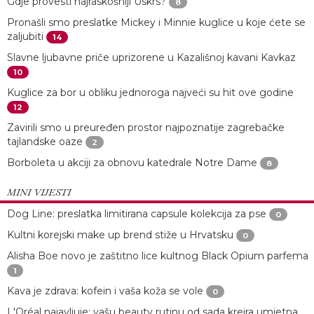
Gdje provesti najraskošniji Uskrs?
8
Pronašli smo preslatke Mickey i Minnie kuglice u koje ćete se
zaljubiti
14
Slavne ljubavne priče uprizorene u Kazališnoj kavani Kavkaz
10
Kuglice za bor u obliku jednoroga najveći su hit ove godine
12
Zavirili smo u preuređen prostor najpoznatije zagrebačke
tajlandske oaze
2
Borboleta u akciji za obnovu katedrale Notre Dame
8
MINI VIJESTI
Dog Line: preslatka limitirana capsule kolekcija za pse
0
Kultni korejski make up brend stiže u Hrvatsku
0
Alisha Boe novo je zaštitno lice kultnog Black Opium parfema
1
Kava je zdrava: kofein i vaša koža se vole
0
L'Oréal najavljuje: vašu beauty rutinu od sada kreira umjetna