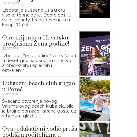
28.07.2026.
Ljepota je službeno ušla u eru
visoke tehnologije. Dobro došli u
svijet Beauty Techa, revoluciju u
kojoj L'Oréal...
One mijenjaju Hrvatsku:
proglašena Žena godine!
22.07.2026.
Izbor za „Ženu godine“ već više od
trideset godina okuplja mnoštvo
ambicioznih, uspješnih i
ostvarenih...
Luksuzni beach club stigao
u Poreč
16.07.2026.
Svečano otvorenje novog
Valamarovog beach kluba okupilo
je brojne domaće i strane goste uz
vrhunsku glazbu,...
Ovaj edukativni vodič pruža
podršku roditeljima u