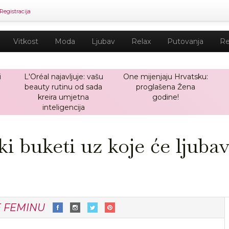
Registracija
Vitkost
Moda
Ljubav
Relax
Putovanja
Re
i
L'Oréal najavljuje: vašu
One mijenjaju Hrvatsku:
beauty rutinu od sada
proglašena Žena
kreira umjetna
godine!
inteligencija
i buketi uz koje će ljubav
E FEMINU