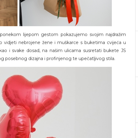
v i ponekom lijepom gestom pokazujemo svojim najdražim
go vidjeti nebrojene žene i muškarce s buketima cvijeća u
ao i svake dosad, na našim ulicama susretati bukete JS
og posebnog dizajna i profinjenog te upečatljivog stila.