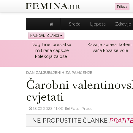
Prijava
Sreća
Ljepota
Zdravlje
NAJNOVIJI ČLANCI
Dog Line: preslatka
Kava je zdrava: kofein 
limitirana capsule
vaša koža se vole
kolekcija za pse
DAN ZALJUBLJENIH ZA PAMĆENJE
Čarobni valentinovsk
cvjetati
13.02.2023. 11:00
Foto: Press
NE PROPUSTITE ČLANKE
PRATIT