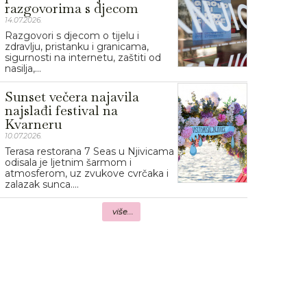
razgovorima s djecom
14.07.2026.
Razgovori s djecom o tijelu i
zdravlju, pristanku i granicama,
sigurnosti na internetu, zaštiti od
nasilja,...
Sunset večera najavila
najslađi festival na
Kvarneru
10.07.2026.
Terasa restorana 7 Seas u Njivicama
odisala je ljetnim šarmom i
atmosferom, uz zvukove cvrčaka i
zalazak sunca....
više...