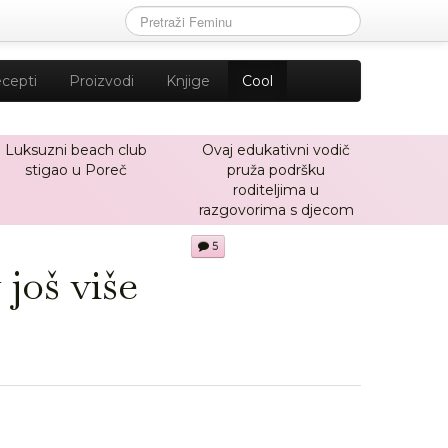
cepti
Proizvodi
Knjige
Cool
Luksuzni beach club
Ovaj edukativni vodič
stigao u Poreč
pruža podršku
roditeljima u
razgovorima s djecom
5
 još više