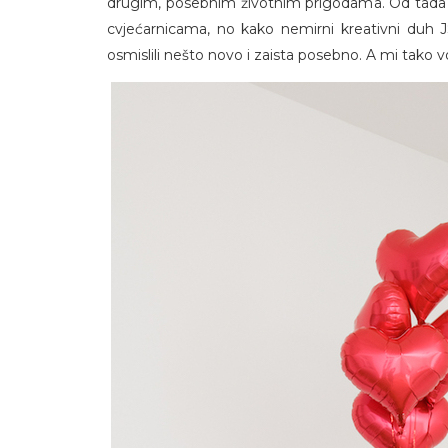
drugim, posebnim životnim prigodama. Od tada 
cvjećarnicama, no kako nemirni kreativni duh J
osmislili nešto novo i zaista posebno. A mi tako v