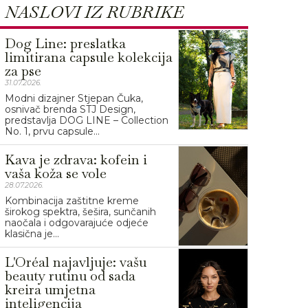
NASLOVI IZ RUBRIKE
Dog Line: preslatka
limitirana capsule kolekcija
za pse
31.07.2026.
Modni dizajner Stjepan Čuka,
osnivač brenda STJ Design,
predstavlja DOG LINE – Collection
No. 1, prvu capsule...
Kava je zdrava: kofein i
vaša koža se vole
28.07.2026.
Kombinacija zaštitne kreme
širokog spektra, šešira, sunčanih
naočala i odgovarajuće odjeće
klasična je...
L'Oréal najavljuje: vašu
beauty rutinu od sada
kreira umjetna
inteligencija