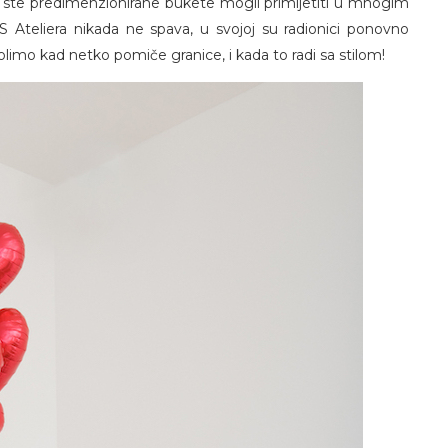
ste predimenzionirane bukete mogli primijetiti u mnogim
S Ateliera nikada ne spava, u svojoj su radionici ponovno
olimo kad netko pomiče granice, i kada to radi sa stilom!