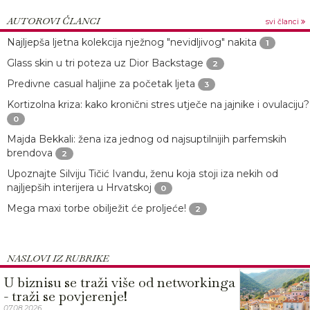
AUTOROVI ČLANCI
svi članci
Najljepša ljetna kolekcija nježnog "nevidljivog" nakita
1
Glass skin u tri poteza uz Dior Backstage
2
Predivne casual haljine za početak ljeta
3
Kortizolna kriza: kako kronični stres utječe na jajnike i ovulaciju?
0
Majda Bekkali: žena iza jednog od najsuptilnijih parfemskih
brendova
2
Upoznajte Silviju Tičić Ivandu, ženu koja stoji iza nekih od
najljepših interijera u Hrvatskoj
0
Mega maxi torbe obilježit će proljeće!
2
NASLOVI IZ RUBRIKE
U biznisu se traži više od networkinga
- traži se povjerenje!
07.08.2026.