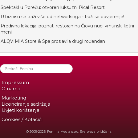
Spektakl u Poreču: otvoren luksuzni Pical Resort
U biznisu se traži više od networkinga - traži se povjerenje!
Predivna lokacija: poznati restoran na Čiovu nudi vrhunski ljetni
meni
ALQVIMIA Store & Spa proslavila drugi rođendan
Impressum
O nama
Marketing
Licenciranje sadržaja
Uvjeti korištenja
Cookies / Kolačići
© 2009-2026. Femina Media d.o.o. Sva prava pridržana.