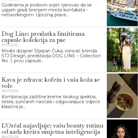
Godinama je poslovni svijet vjerovao da se
uspjeh gradi širenjem mreže kontakata -
networkingom. Upoznaj prave...
Dog Line: preslatka limitirana
capsule kolekcija za pse
31.07.2026.
Modni dizajner Stjepan Čuka, osnivač brenda
STJ Design, predstavlja DOG LINE – Collection
No. 1, prvu capsule...
Kava je zdrava: kofein i vaša koža se
vole
28.07.2026.
Kombinacija zaštitne kreme širokog spektra,
šešira, sunčanih naočala i odgovarajuće odjeće
klasična je...
L'Oréal najavljuje: vašu beauty rutinu
od sada kreira umjetna inteligencija
28.07.2026.