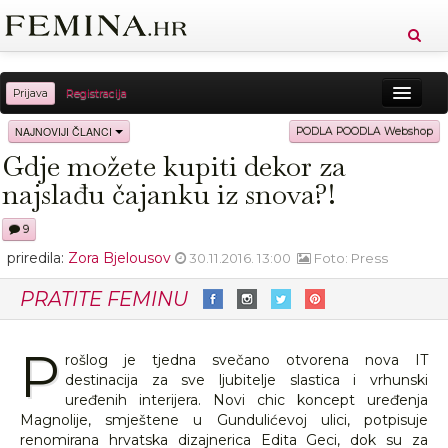
Prijava
Registracija
Sreća
Ljepota
Zdravlje
Vitkost
NAJNOVIJI ČLANCI
PODLA POODLA Webshop
Gdje možete kupiti dekor za
Moda
Ljubav
Relax
Putovanja
Recepti
najslađu čajanku iz snova?!
Proizvodi
Knjige
Cool
9
priredila:
Zora Bjelousov
30.11.2016. 13:00
Foto: Press
PRATITE FEMINU
P
rošlog je tjedna svečano otvorena nova IT
destinacija za sve ljubitelje slastica i vrhunski
uređenih interijera. Novi chic koncept uređenja
Magnolije, smještene u Gundulićevoj ulici, potpisuje
renomirana hrvatska dizajnerica Edita Geci, dok su za