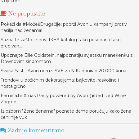
s djecom
Ne propustite
Pokaži da #MožešDrugačije: podrži Avon u kampanji protiv
nasilja nad ženama!
Saznajte zašto je novi IKEA katalog tako poseban i tako
predivan…
Upoznajte Ellie Goldstein, najpoznatiju svjetsku manekenku s
Downovim sindromom
Svaka čast - Avon udruzi SVE za NJU donirao 20.000 kuna
Trendovi u božićnim dekoracijama: bajkovito, raskošno i
nostalgično
Femina.hr Xmas Party powered by Avon @Red Red Wine
Zagreb
Izložbom "Žene ženama" poznate dame poručuju kako žena
ženi nije vuk
Zadnje komentirano