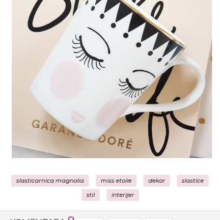
slasticarnica magnolia
miss etoile
dekor
slastice
stil
interijer