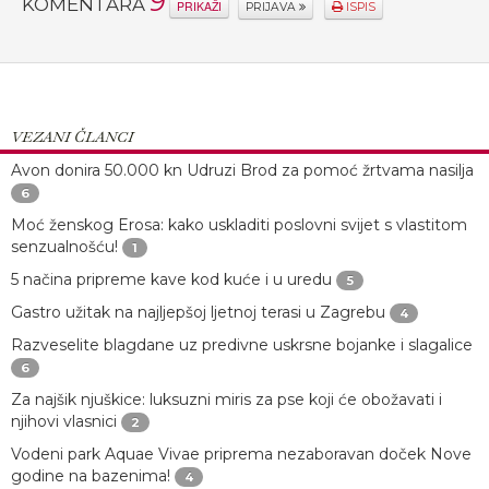
9
KOMENTARA
PRIKAŽI
PRIJAVA
ISPIS
VEZANI ČLANCI
Avon donira 50.000 kn Udruzi Brod za pomoć žrtvama nasilja
6
Moć ženskog Erosa: kako uskladiti poslovni svijet s vlastitom
senzualnošću!
1
5 načina pripreme kave kod kuće i u uredu
5
Gastro užitak na najljepšoj ljetnoj terasi u Zagrebu
4
Razveselite blagdane uz predivne uskrsne bojanke i slagalice
6
Za najšik njuškice: luksuzni miris za pse koji će obožavati i
njihovi vlasnici
2
Vodeni park Aquae Vivae priprema nezaboravan doček Nove
godine na bazenima!
4