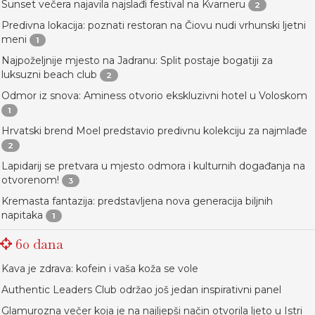
Sunset večera najavila najslađi festival na Kvarneru
2
Predivna lokacija: poznati restoran na Čiovu nudi vrhunski ljetni
meni
1
Najpoželjnije mjesto na Jadranu: Split postaje bogatiji za
luksuzni beach club
2
Odmor iz snova: Aminess otvorio ekskluzivni hotel u Voloskom
1
Hrvatski brend Moel predstavio predivnu kolekciju za najmlađe
2
Lapidarij se pretvara u mjesto odmora i kulturnih događanja na
otvorenom!
3
Kremasta fantazija: predstavljena nova generacija biljnih
napitaka
1
60 dana
Kava je zdrava: kofein i vaša koža se vole
Authentic Leaders Club održao još jedan inspirativni panel
Glamurozna večer koja je na najljepši način otvorila ljeto u Istri