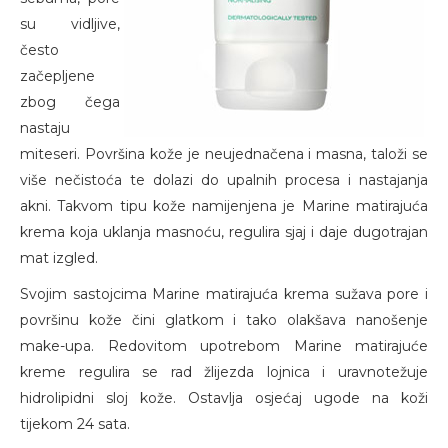
su vidljive,
često
začepljene
zbog čega
nastaju
miteseri. Površina kože je neujednačena i masna, taloži se
više nečistoća te dolazi do upalnih procesa i nastajanja
akni. Takvom tipu kože namijenjena je Marine matirajuća
krema koja uklanja masnoću, regulira sjaj i daje dugotrajan
mat izgled.
Svojim sastojcima Marine matirajuća krema sužava pore i
površinu kože čini glatkom i tako olakšava nanošenje
make-upa. Redovitom upotrebom Marine matirajuće
kreme regulira se rad žlijezda lojnica i uravnotežuje
hidrolipidni sloj kože. Ostavlja osjećaj ugode na koži
tijekom 24 sata.