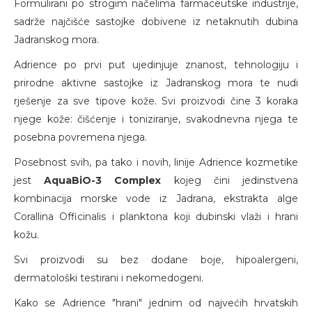
Formulirani po strogim načelima farmaceutske industrije,
sadrže najčišće sastojke dobivene iz netaknutih dubina
Jadranskog mora.
Adrience po prvi put ujedinjuje znanost, tehnologiju i
prirodne aktivne sastojke iz Jadranskog mora te nudi
rješenje za sve tipove kože. Svi proizvodi čine 3 koraka
njege kože: čišćenje i toniziranje, svakodnevna njega te
posebna povremena njega.
Posebnost svih, pa tako i novih, linije Adrience kozmetike
jest
AquaBiO-3 Complex
kojeg čini jedinstvena
kombinacija morske vode iz Jadrana, ekstrakta alge
Corallina Officinalis i planktona koji dubinski vlaži i hrani
kožu.
Svi proizvodi su bez dodane boje, hipoalergeni,
dermatološki testirani i nekomedogeni.
Kako se Adrience "hrani" jednim od najvećih hrvatskih