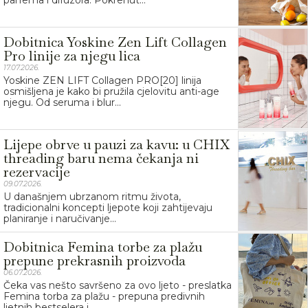
parfema i difuzora. Pokrenut...
Dobitnica Yoskine Zen Lift Collagen
Pro linije za njegu lica
17.07.2026.
Yoskine ZEN LIFT Collagen PRO[20] linija
osmišljena je kako bi pružila cjelovitu anti-age
njegu. Od seruma i blur...
Lijepe obrve u pauzi za kavu: u CHIX
threading baru nema čekanja ni
rezervacije
09.07.2026.
U današnjem ubrzanom ritmu života,
tradicionalni koncepti ljepote koji zahtijevaju
planiranje i naručivanje...
Dobitnica Femina torbe za plažu
prepune prekrasnih proizvoda
06.07.2026.
Čeka vas nešto savršeno za ovo ljeto - preslatka
Femina torba za plažu - prepuna predivnih
ljetnih bestselera i...