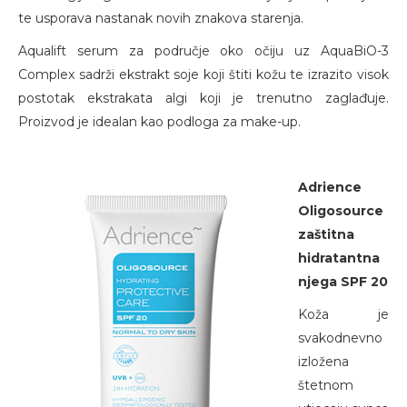
te usporava nastanak novih znakova starenja.
Aqualift serum za područje oko očiju uz AquaBiO-3
Complex sadrži ekstrakt soje koji štiti kožu te izrazito visok
postotak ekstrakata algi koji je trenutno zaglađuje.
Proizvod je idealan kao podloga za make-up.
Adrience
Oligosource
zaštitna
hidratantna
njega SPF 20
Koža je
svakodnevno
izložena
štetnom