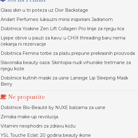
Glass skin u tri poteza uz Dior Backstage
Andart Perfumes: luksuzni mirisi inspirirani Jadranom
Dobitnica Yoskine Zen Lift Collagen Pro linije za njegu lica
Lijepe obrve u pauzi za kavu: u CHIX threading baru nema
čekanja ni rezervacije
Dobitnica Femina torbe za plažu prepune prekrasnih proizvoda
Slavonska beauty oaza: Skintopia nudi vrhunske tretmane za
njegu kože
Dobitnice kultnih maski za usne Laneige Lip Sleeping Mask
Berry
Ne propustite
Dobitnice Bio-Beauté by NUXE balzama za usne
Zimska make-up revolucija
Vitamini neophodni za zdravu kožu
YSL Touche Eclat: 20 godina beauty ikone