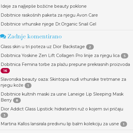
Ideje za najljepše božićne beauty poklone
Dobitnice raskošnih paketa za njegu Avon Care
Dobitnice vrhunske njege Dr.Organic Snail Gel
Zadnje komentirano
Glass skin u tri poteza uz Dior Backstage
2
Dobitnica Yoskine Zen Lift Collagen Pro linije za njegu lica
5
Dobitnica Femina torbe za plažu prepune prekrasnih proizvoda
16
Slavonska beauty oaza: Skintopia nudi vrhunske tretmane za
njegu kože
1
Dobitnice kultnih maski za usne Laneige Lip Sleeping Mask
Berry
8
Dior Addict Glass Lipstick: hidratantni ruž o kojem svi pričaju
3
Martina Kallos lansirala predivnu lip balm kolekciju za usne
1