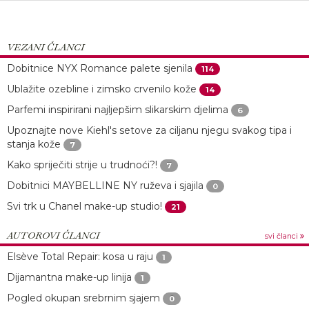
VEZANI ČLANCI
Dobitnice NYX Romance palete sjenila
114
Ublažite ozebline i zimsko crvenilo kože
14
Parfemi inspirirani najljepšim slikarskim djelima
6
Upoznajte nove Kiehl's setove za ciljanu njegu svakog tipa i
stanja kože
7
Kako spriječiti strije u trudnoći?!
7
Dobitnici MAYBELLINE NY ruževa i sjajila
0
Svi trk u Chanel make-up studio!
21
AUTOROVI ČLANCI
svi članci
Elsève Total Repair: kosa u raju
1
Dijamantna make-up linija
1
Pogled okupan srebrnim sjajem
0