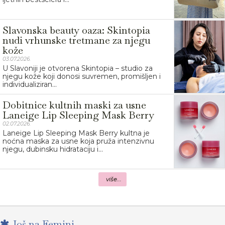
Slavonska beauty oaza: Skintopia
nudi vrhunske tretmane za njegu
kože
03.07.2026.
U Slavoniji je otvorena Skintopia – studio za
njegu kože koji donosi suvremen, promišljen i
individualiziran...
Dobitnice kultnih maski za usne
Laneige Lip Sleeping Mask Berry
02.07.2026.
Laneige Lip Sleeping Mask Berry kultna je
noćna maska za usne koja pruža intenzivnu
njegu, dubinsku hidrataciju i...
više...
Još na Femini