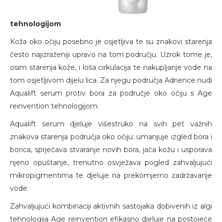
tehnologijom
Koža oko očiju posebno je osjetljiva te su znakovi starenja
često najizraženiji upravo na tom području. Uzrok tome je,
osim starenja kože, i loša cirkulacija te nakupljanje vode na
tom osjetljivom dijelu lica. Za njegu područja Adrience nudi
Aqualift serum protiv bora za područje oko očiju s Age
reinvention tehnologijom.
Aqualift serum djeluje višestruko na svih pet važnih
znakova starenja područja oko očiju: umanjuje izgled bora i
borica, sprječava stvaranje novih bora, jača kožu i usporava
njeno opuštanje, trenutno osvježava pogled zahvaljujući
mikropigmentima te djeluje na prekomjerno zadržavanje
vode.
Zahvaljujući kombinaciji aktivnih sastojaka dobivenih iz algi
tehnologija Age reinvention efikasno djeluje na postojeće