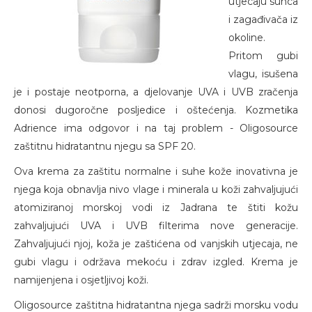
utjecaju sunca
i zagađivača iz
okoline.
Pritom gubi
vlagu, isušena
je i postaje neotporna, a djelovanje UVA i UVB zračenja
donosi dugoročne posljedice i oštećenja. Kozmetika
Adrience ima odgovor i na taj problem - Oligosource
zaštitnu hidratantnu njegu sa SPF 20.
Ova krema za zaštitu normalne i suhe kože inovativna je
njega koja obnavlja nivo vlage i minerala u koži zahvaljujući
atomiziranoj morskoj vodi iz Jadrana te štiti kožu
zahvaljujući UVA i UVB filterima nove generacije.
Zahvaljujući njoj, koža je zaštićena od vanjskih utjecaja, ne
gubi vlagu i održava mekoću i zdrav izgled. Krema je
namijenjena i osjetljivoj koži.
Oligosource zaštitna hidratantna njega sadrži morsku vodu