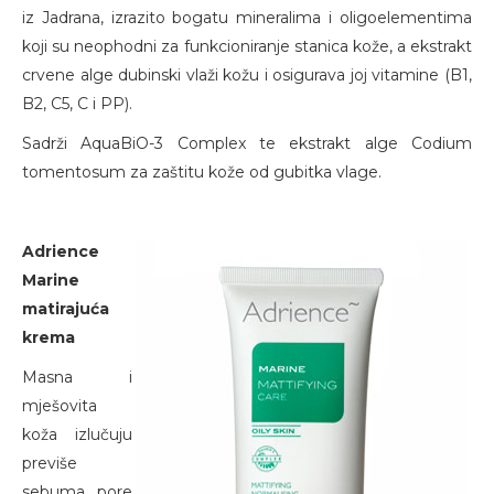
iz Jadrana, izrazito bogatu mineralima i oligoelementima
koji su neophodni za funkcioniranje stanica kože, a ekstrakt
crvene alge dubinski vlaži kožu i osigurava joj vitamine (B1,
B2, C5, C i PP).
Sadrži AquaBiO-3 Complex te ekstrakt alge Codium
tomentosum za zaštitu kože od gubitka vlage.
Adrience
Marine
matirajuća
krema
Masna i
mješovita
koža izlučuju
previše
sebuma, pore