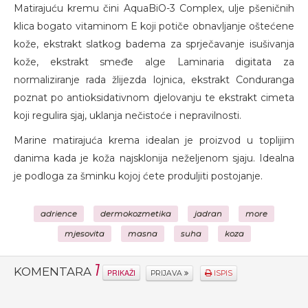
Matirajuću kremu čini AquaBiO-3 Complex, ulje pšeničnih
klica bogato vitaminom E koji potiče obnavljanje oštećene
kože, ekstrakt slatkog badema za sprječavanje isušivanja
kože, ekstrakt smeđe alge Laminaria digitata za
normaliziranje rada žlijezda lojnica, ekstrakt Conduranga
poznat po antioksidativnom djelovanju te ekstrakt cimeta
koji regulira sjaj, uklanja nečistoće i nepravilnosti.
Marine matirajuća krema idealan je proizvod u toplijim
danima kada je koža najsklonija neželjenom sjaju. Idealna
je podloga za šminku kojoj ćete produljiti postojanje.
adrience
dermokozmetika
jadran
more
mjesovita
masna
suha
koza
1
KOMENTARA
PRIKAŽI
PRIJAVA
ISPIS