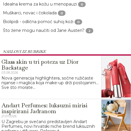
Idealna krema za kožu u menopauzi
0
Muškarci, novac i čokolada
0
Biolipidi - odlična pomoć suhoj koži
0
Što žene mogu naučiti od Jane Austen?
2
NASLOVI IZ RUBRIKE
Glass skin u tri poteza uz Dior
Backstage
03.08.2026.
Nova generacija highlightera, sočne ružičaste
nijanse i maglica koja make-up drži postojanim…
Sve što morate...
Andart Perfumes: luksuzni mirisi
inspirirani Jadranom
21.07.2026.
U Zagrebu je svečano predstavljen Andart
Perfumes, novi hrvatski niche brend luksuznih