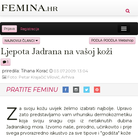
Prijava
Registracija
Sreća
Ljepota
Zdravlje
Vitkost
NAJNOVIJI ČLANCI
PODLA POODLA Webshop
Ljepota Jadrana na vašoj koži
Moda
Ljubav
Relax
Putovanja
Recepti
1
Proizvodi
Knjige
Cool
priredila: Tihana Korać
03.07.2009. 13:04
Foto: Petar Krajačić Vilović, Arhiva
PRATITE FEMINU
Z
a svoju kožu uvijek želimo izabrati najbolje. Upravo
zato predstavljamo vam vrhunsku dermokozmetiku
koja svoju snagu crpi iz netaknutih dubina
Jadranskog mora. Izvorno naše, prirodno, učinkovito i prije
svega prvorazredno iskustvo za sve tipove i "godišta" kože