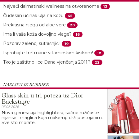
Najveći dalmatinski wellness na otvorenome
13
Čudesan učinak ulja na kožu
45
Prekrasna njega od aloe vere
20
Ima li vaša koža dovoljno vlage?
16
Pozdrav zelenoj sutrašnjici!
19
Isprobajte tretmane vitaminskim kisikom!
18
Tko je zaštitno lice Dana vjenčanja 2011.?
22
NASLOVI IZ RUBRIKE
Glass skin u tri poteza uz Dior
Backstage
03.08.2026.
Nova generacija highlightera, sočne ružičaste
nijanse i maglica koja make-up drži postojanim…
Sve što morate...