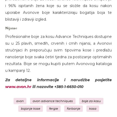
i 96% ispitanih žena koje su se složile da kosu nakon
uporabe Avonove boje karakteriziraju bogatija boja te
blistaviji i zdraviji izgled.
Nijanse
Profesionalne boje za kosu Advance Techniques dostupne
su u 25 plavih, smeđih, crvenih i crnih nijansi, a Avonovi
stručnjaci ih preporučuju svim tipovima kose i predlažu
nanošenje boje svaka četiri tjedna za postizanje optimalnih
rezultata. Boje se mogu kupiti putem Avonovog kataloga
u kampanji 12.
Za detaljne informacije i narudžbe posjetite
www.avon.hr
ili nazovite +385-1-6650-010
avon
avon advance techniques
boje za kosu
bojanje kose
fergie
farbanje
kosa