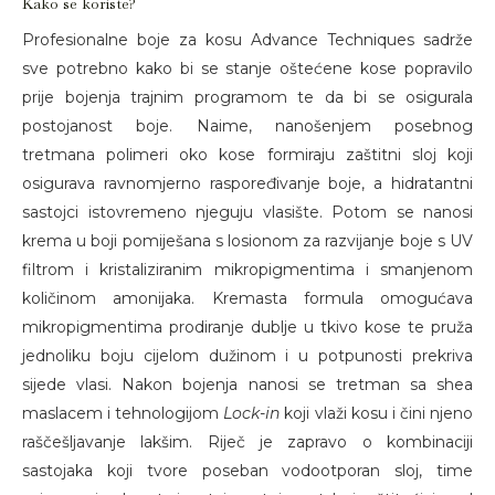
Kako se koriste?
Profesionalne boje za kosu Advance Techniques sadrže
sve potrebno kako bi se stanje oštećene kose popravilo
prije bojenja trajnim programom te da bi se osigurala
postojanost boje. Naime, nanošenjem posebnog
tretmana polimeri oko kose formiraju zaštitni sloj koji
osigurava ravnomjerno raspoređivanje boje, a hidratantni
sastojci istovremeno njeguju vlasište. Potom se nanosi
krema u boji pomiješana s losionom za razvijanje boje s UV
filtrom i kristaliziranim mikropigmentima i smanjenom
količinom amonijaka. Kremasta formula omogućava
mikropigmentima prodiranje dublje u tkivo kose te pruža
jednoliku boju cijelom dužinom i u potpunosti prekriva
sijede vlasi. Nakon bojenja nanosi se tretman sa shea
maslacem i tehnologijom
Lock-in
koji vlaži kosu i čini njeno
raščešljavanje lakšim. Riječ je zapravo o kombinaciji
sastojaka koji tvore poseban vodootporan sloj, time