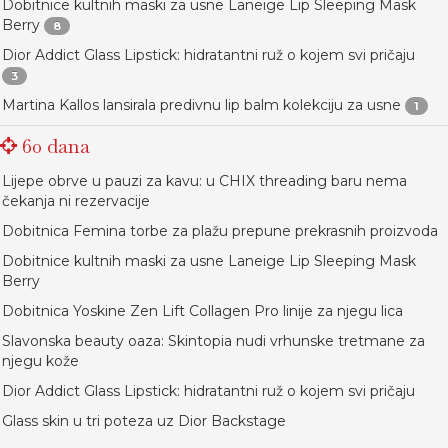
Dobitnice kultnih maski za usne Laneige Lip Sleeping Mask
Berry
8
Dior Addict Glass Lipstick: hidratantni ruž o kojem svi pričaju
3
Martina Kallos lansirala predivnu lip balm kolekciju za usne
1
60 dana
Lijepe obrve u pauzi za kavu: u CHIX threading baru nema
čekanja ni rezervacije
Dobitnica Femina torbe za plažu prepune prekrasnih proizvoda
Dobitnice kultnih maski za usne Laneige Lip Sleeping Mask
Berry
Dobitnica Yoskine Zen Lift Collagen Pro linije za njegu lica
Slavonska beauty oaza: Skintopia nudi vrhunske tretmane za
njegu kože
Dior Addict Glass Lipstick: hidratantni ruž o kojem svi pričaju
Glass skin u tri poteza uz Dior Backstage