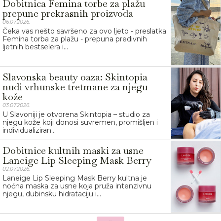
Dobitnica Femina torbe za plažu
prepune prekrasnih proizvoda
06.07.2026.
Čeka vas nešto savršeno za ovo ljeto - preslatka
Femina torba za plažu - prepuna predivnih
ljetnih bestselera i...
Slavonska beauty oaza: Skintopia
nudi vrhunske tretmane za njegu
kože
03.07.2026.
U Slavoniji je otvorena Skintopia – studio za
njegu kože koji donosi suvremen, promišljen i
individualiziran...
Dobitnice kultnih maski za usne
Laneige Lip Sleeping Mask Berry
02.07.2026.
Laneige Lip Sleeping Mask Berry kultna je
noćna maska za usne koja pruža intenzivnu
njegu, dubinsku hidrataciju i...