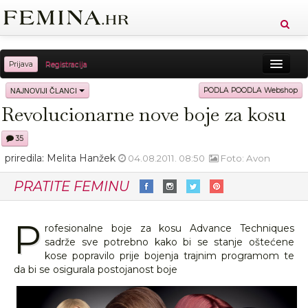
Prijava
Registracija
Sreća
Ljepota
Zdravlje
Vitkost
NAJNOVIJI ČLANCI
PODLA POODLA Webshop
Revolucionarne nove boje za kosu
Moda
Ljubav
Relax
Putovanja
Recepti
35
Proizvodi
Knjige
Cool
priredila: Melita Hanžek
04.08.2011. 08:50
Foto: Avon
PRATITE FEMINU
P
rofesionalne boje za kosu Advance Techniques
sadrže sve potrebno kako bi se stanje oštećene
kose popravilo prije bojenja trajnim programom te
da bi se osigurala postojanost boje