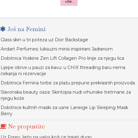
više...
Još na Femini
Glass skin u tri poteza uz Dior Backstage
Andart Perfumes: luksuzni mirisi inspirirani Jadranom
Dobitnica Yoskine Zen Lift Collagen Pro linije za njegu lica
Lijepe obrve u pauzi za kavu: u CHIX threading baru nema
čekanja ni rezervacije
Dobitnica Femina torbe za plažu prepune prekrasnih proizvoda
Slavonska beauty oaza: Skintopia nudi vrhunske tretmane za
njegu kože
Dobitnice kultnih maski za usne Laneige Lip Sleeping Mask
Berry
Ne propustite
Uz Foreo, ljeto na vašoj koži će trajati dugo