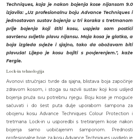
Techniques, koja je nakon bojenja kose nijansom 9.0
izjavila: „Uz profesionalnu boju Advance Techniques i
jednostavan sustav bojenja u tri koraka s tretmanom
prije bojenja koji štiti kosu, uspjela sam postići
savršenu svijetlo plavu nijansu. Moja kosa je glatka, a
boja izgleda svježe i sjajno, tako da obožavam biti
plavuša! Lijepo je kosu bojiti s povjerenjem.", kaže
Fergie.
Lock-in tehnologija
Avonovi stručnjaci tvrde da sjajna, blistava boja započinje
zdravom kosom, i stoga su razvili sustav koji kosi uslijed
bojenja pruža svu potrebnu njegu. Boju kose je moguće
sačuvati i do šest puta dulje uporabom šampona za
obojenu kosu Advance Techniques Colour Protection i
tretmana Lock-in u usporedbi s tretiranjem kose nakon
bojenja samo uobičajenim šamponom. Prednosti
profesionalne boje za kosu Advance Techniques uvidjelo je