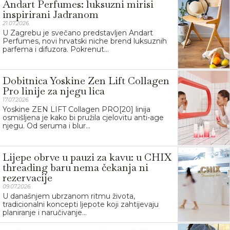
Andart Perfumes: luksuzni mirisi
inspirirani Jadranom
21.07.2026.
U Zagrebu je svečano predstavljen Andart
Perfumes, novi hrvatski niche brend luksuznih
parfema i difuzora. Pokrenut...
Dobitnica Yoskine Zen Lift Collagen
Pro linije za njegu lica
17.07.2026.
Yoskine ZEN LIFT Collagen PRO[20] linija
osmišljena je kako bi pružila cjelovitu anti-age
njegu. Od seruma i blur...
Lijepe obrve u pauzi za kavu: u CHIX
threading baru nema čekanja ni
rezervacije
09.07.2026.
U današnjem ubrzanom ritmu života,
tradicionalni koncepti ljepote koji zahtijevaju
planiranje i naručivanje...