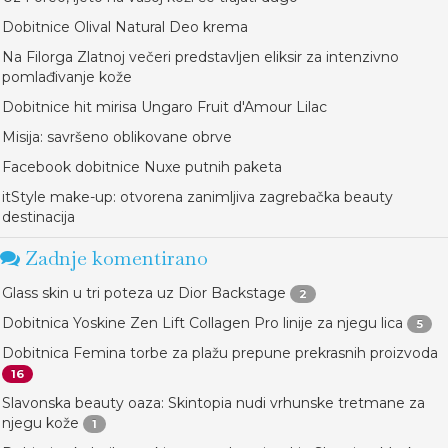
Dobitnice Olival Natural Deo krema
Na Filorga Zlatnoj večeri predstavljen eliksir za intenzivno
pomlađivanje kože
Dobitnice hit mirisa Ungaro Fruit d'Amour Lilac
Misija: savršeno oblikovane obrve
Facebook dobitnice Nuxe putnih paketa
itStyle make-up: otvorena zanimljiva zagrebačka beauty
destinacija
Zadnje komentirano
Glass skin u tri poteza uz Dior Backstage
2
Dobitnica Yoskine Zen Lift Collagen Pro linije za njegu lica
5
Dobitnica Femina torbe za plažu prepune prekrasnih proizvoda
16
Slavonska beauty oaza: Skintopia nudi vrhunske tretmane za
njegu kože
1