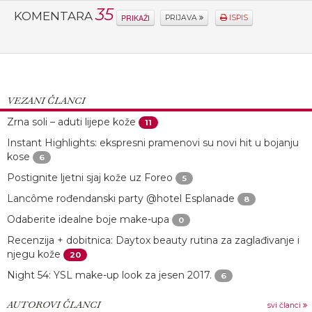
35
KOMENTARA
PRIKAŽI
PRIJAVA
ISPIS
VEZANI ČLANCI
Zrna soli – aduti lijepe kože
11
Instant Highlights: ekspresni pramenovi su novi hit u bojanju
kose
6
Postignite ljetni sjaj kože uz Foreo
5
Lancôme rođendanski party @hotel Esplanade
8
Odaberite idealne boje make-upa
0
Recenzija + dobitnica: Daytox beauty rutina za zaglađivanje i
njegu kože
20
Night 54: YSL make-up look za jesen 2017.
6
AUTOROVI ČLANCI
svi članci