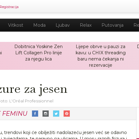
Registracija
Vitkost
Moda
Ljubav
Relax
Putovanja
Re
Dobitnica Yoskine Zen
Lijepe obrve u pauzi za
i
Lift Collagen Pro linije
kavu: u CHIX threading
za njegu lica
baru nema čekanja ni
rezervacije
zure za jesen
oto: L'Oréal Professionnel
E FEMINU
, trendovi koji će obilježiti nadolazeću jesen već se odavno
zvijezdama, te naravno na ulicama. U moru raznih frizura i