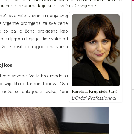
opraćene frizurama koje su hit već duže vrijeme
". Sve više slavnih mijenja svoj
 je vrijeme promjena za sve žene
st to da je žena prekrasna kao
 tu ljepotu koja je dio svake od
žete nositi i prilagoditi na vama
oj kosi
it ove sezone. Veliki broj modela i
ko svijetlih do tamnih tonova. Ova
Karolina Krupnicki Jurić
 može se prilagoditi svakoj ženi
L'Oréal Professionnel