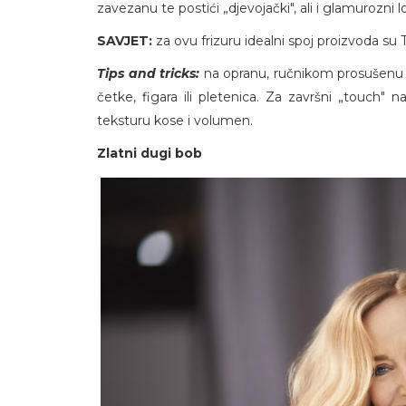
zavezanu te postići „djevojački", ali i glamurozni l
SAVJET:
za ovu frizuru idealni spoj proizvoda su 
Tips and tricks:
na opranu, ručnikom prosušenu k
četke, figara ili pletenica. Za završni „touch" 
teksturu kose i volumen.
Zlatni dugi bob