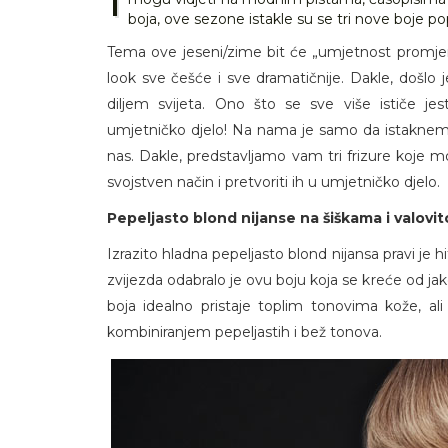
boja, ove sezone istakle su se tri nove boje p
Tema ove jeseni/zime bit će „umjetnost promjene
look sve češće i sve dramatičnije. Dakle, došlo
diljem svijeta. Ono što se sve više ističe je
umjetničko djelo! Na nama je samo da istaknemo
nas. Dakle, predstavljamo vam tri frizure koje mo
svojstven način i pretvoriti ih u umjetničko djelo.
Pepeljasto blond nijanse na šiškama i valovit
Izrazito hladna pepeljasto blond nijansa pravi je h
zvijezda odabralo je ovu boju koja se kreće od ja
boja idealno pristaje toplim tonovima kože, ali
kombiniranjem pepeljastih i bež tonova.