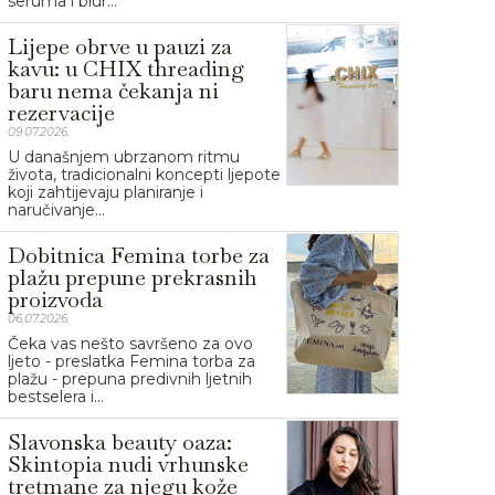
seruma i blur...
Lijepe obrve u pauzi za
kavu: u CHIX threading
baru nema čekanja ni
rezervacije
09.07.2026.
U današnjem ubrzanom ritmu
života, tradicionalni koncepti ljepote
koji zahtijevaju planiranje i
naručivanje...
Dobitnica Femina torbe za
plažu prepune prekrasnih
proizvoda
06.07.2026.
Čeka vas nešto savršeno za ovo
ljeto - preslatka Femina torba za
plažu - prepuna predivnih ljetnih
bestselera i...
Slavonska beauty oaza:
Skintopia nudi vrhunske
tretmane za njegu kože