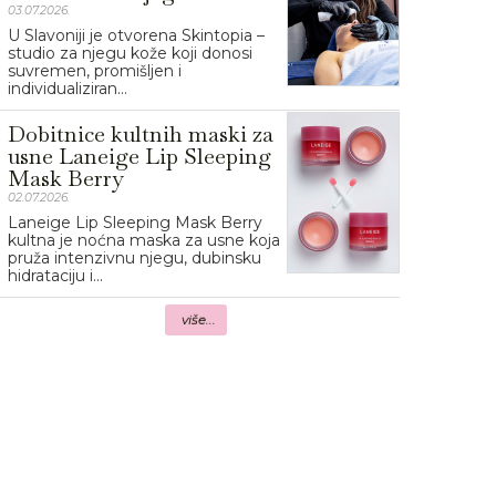
03.07.2026.
U Slavoniji je otvorena Skintopia –
studio za njegu kože koji donosi
suvremen, promišljen i
individualiziran...
Dobitnice kultnih maski za
usne Laneige Lip Sleeping
Mask Berry
02.07.2026.
Laneige Lip Sleeping Mask Berry
kultna je noćna maska za usne koja
pruža intenzivnu njegu, dubinsku
hidrataciju i...
više...