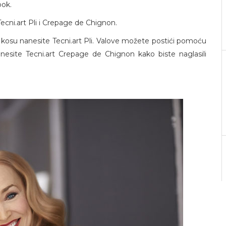
ook.
Tecni.art Pli i Crepage de Chignon.
osu nanesite Tecni.art Pli. Valove možete postići pomoću
nanesite Tecni.art Crepage de Chignon kako biste naglasili