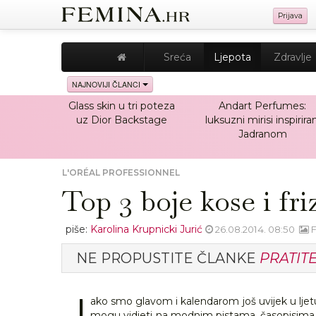
Prijava
Sreća
Ljepota
Zdravlje
NAJNOVIJI ČLANCI
Glass skin u tri poteza
Andart Perfumes:
uz Dior Backstage
luksuzni mirisi inspiriran
Jadranom
L'ORÉAL PROFESSIONNEL
Top 3 boje kose i fri
piše:
Karolina Krupnicki Jurić
26.08.2014. 08:50
F
NE PROPUSTITE ČLANKE
PRATIT
I
ako smo glavom i kalendarom još uvijek u ljetu
mogu vidjeti na modnim pistama, časopisima i 