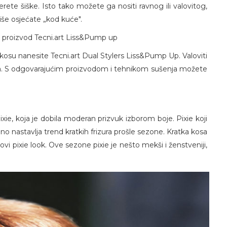
erete šiške. Isto tako možete ga nositi ravnog ili valovitog,
više osjećate „kod kuće".
er proizvod Tecni.art Liss&Pump up
osu nanesite Tecni.art Dual Stylers Liss&Pump Up. Valoviti
a. S odgovarajućim proizvodom i tehnikom sušenja možete
xie, koja je dobila moderan prizvuk izborom boje. Pixie koji
lno nastavlja trend kratkih frizura prošle sezone. Kratka kosa
ovi pixie look. Ove sezone pixie je nešto mekši i ženstveniji,