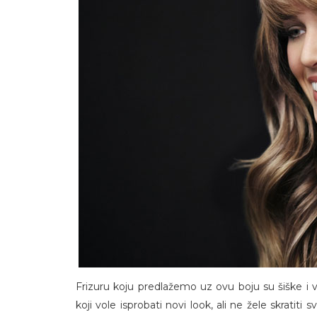
Frizuru koju predlažemo uz ovu boju su šiške i 
koji vole isprobati novi look, ali ne žele skratiti