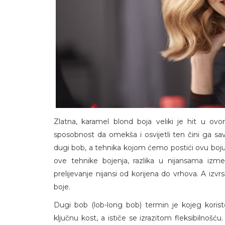
Zlatna, karamel blond boja veliki je hit u ov
sposobnost da omekša i osvijetli ten čini ga sav
dugi bob, a tehnika kojom ćemo postići ovu boj
ove tehnike bojenja, razlika u nijansama izme
prelijevanje nijansi od korijena do vrhova. A izv
boje.
Dugi bob (lob-long bob) termin je kojeg koriste
ključnu kost, a ističe se izrazitom fleksibilnošć