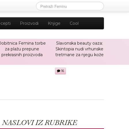
cepti
Proizvodi
Knjige
Cool
Dobitnica Femina torbe
Slavonska beauty oaza:
za plažu prepune
Skintopia nudi vrhunske
prekrasnih proizvoda
tretmane za njegu kože
16
NASLOVI IZ RUBRIKE