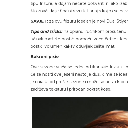
tipu frizure, a dojam nećete pokvariti ni ako izab
što znači da je finalni rezultat onaj s kojim se naj
SAVJET:
za ovu frizuru idealan je novi Dual Stly
Tips and tricks:
na opranu, ručnikom prosušenu k
učinak možete postići pomoću veće četke i fen
postići volumen kakav oduvijek želite imati.
Bakreni pixie
Ove sezone vraća se jedna od ikonskih frizura - pi
će se nositi ove jeseni nešto je duži, čime se idea
je narasla od prošle sezone i može se nositi kao n
zadržava teksturu i prirodan pokret kose.