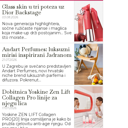
Glass skin u tri poteza uz
Dior Backstage
03.08.2026.
Nova generacija highlightera,
sočne ružičaste nijanse i maglica
koja make-up drži postojanim… Sve
što morate...
Andart Perfumes: luksuzni
mirisi inspirirani Jadranom
21.07.2026.
U Zagrebu je svečano predstavljen
Andart Perfumes, novi hrvatski
niche brend luksuznih parfema i
difuzora. Pokrenut...
Dobitnica Yoskine Zen Lift
Collagen Pro linije za
njegu lica
17.07.2026.
Yoskine ZEN LIFT Collagen
PRO[20] linija osmišljena je kako bi
pružila cjelovitu anti-age njegu. Od