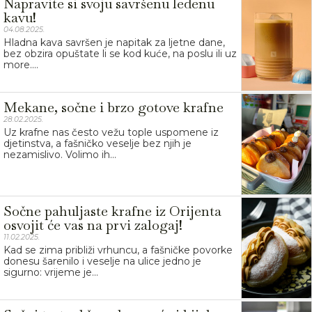
Napravite si svoju savršenu ledenu
kavu!
04.08.2025.
Hladna kava savršen je napitak za ljetne dane,
bez obzira opuštate li se kod kuće, na poslu ili uz
more....
Mekane, sočne i brzo gotove krafne
28.02.2025.
Uz krafne nas često vežu tople uspomene iz
djetinstva, a fašničko veselje bez njih je
nezamislivo. Volimo ih...
Sočne pahuljaste krafne iz Orijenta
osvojit će vas na prvi zalogaj!
11.02.2025.
Kad se zima približi vrhuncu, a fašničke povorke
donesu šarenilo i veselje na ulice jedno je
sigurno: vrijeme je...