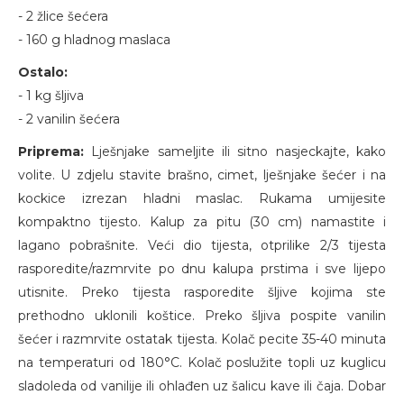
- 2 žlice šećera
- 160 g hladnog maslaca
Ostalo:
- 1 kg šljiva
- 2 vanilin šećera
Priprema:
Lješnjake sameljite ili sitno nasjeckajte, kako
volite. U zdjelu stavite brašno, cimet, lješnjake šećer i na
kockice izrezan hladni maslac. Rukama umijesite
kompaktno tijesto. Kalup za pitu (30 cm) namastite i
lagano pobrašnite. Veći dio tijesta, otprilike 2/3 tijesta
rasporedite/razmrvite po dnu kalupa prstima i sve lijepo
utisnite. Preko tijesta rasporedite šljive kojima ste
prethodno uklonili koštice. Preko šljiva pospite vanilin
šećer i razmrvite ostatak tijesta. Kolač pecite 35-40 minuta
na temperaturi od 180°C. Kolač poslužite topli uz kuglicu
sladoleda od vanilije ili ohlađen uz šalicu kave ili čaja. Dobar