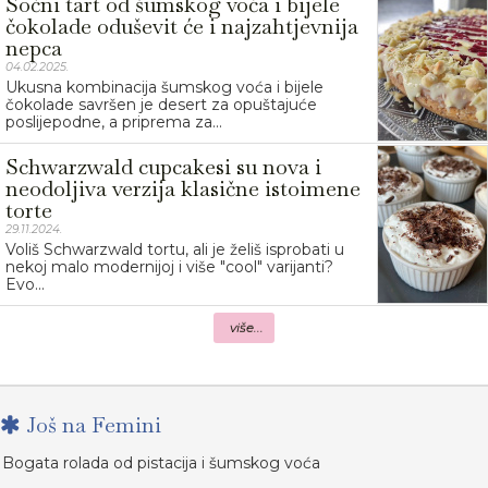
Sočni tart od šumskog voća i bijele
čokolade oduševit će i najzahtjevnija
nepca
04.02.2025.
Ukusna kombinacija šumskog voća i bijele
čokolade savršen je desert za opuštajuće
poslijepodne, a priprema za...
Schwarzwald cupcakesi su nova i
neodoljiva verzija klasične istoimene
torte
29.11.2024.
Voliš Schwarzwald tortu, ali je želiš isprobati u
nekoj malo modernijoj i više "cool" varijanti?
Evo...
više...
Još na Femini
Bogata rolada od pistacija i šumskog voća