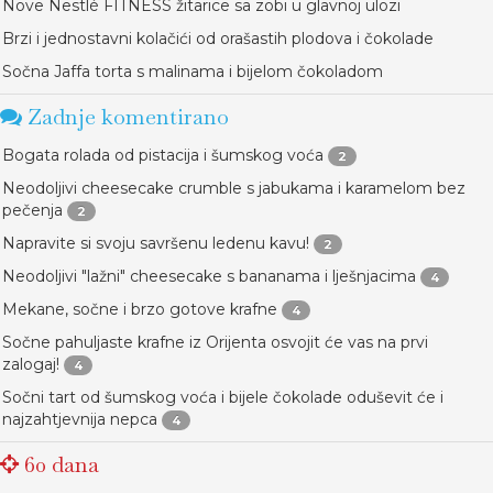
Nove Nestlé FITNESS žitarice sa zobi u glavnoj ulozi
Brzi i jednostavni kolačići od orašastih plodova i čokolade
Sočna Jaffa torta s malinama i bijelom čokoladom
Zadnje komentirano
Bogata rolada od pistacija i šumskog voća
2
Neodoljivi cheesecake crumble s jabukama i karamelom bez
pečenja
2
Napravite si svoju savršenu ledenu kavu!
2
Neodoljivi "lažni" cheesecake s bananama i lješnjacima
4
Mekane, sočne i brzo gotove krafne
4
Sočne pahuljaste krafne iz Orijenta osvojit će vas na prvi
zalogaj!
4
Sočni tart od šumskog voća i bijele čokolade oduševit će i
najzahtjevnija nepca
4
60 dana