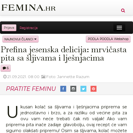
Prijava
Registracija
Sreća
Ljepota
Zdravlje
Vitkost
NAJNOVIJI ČLANCI
PODLA POODLA Webshop
Prefina jesenska delicija: mrvičasta
Moda
Ljubav
Relax
Putovanja
Recepti
pita sa šljivama i lješnjacima
Proizvodi
Knjige
Cool
6
21.09.2021. 08:00
Foto: Jannette Razum
PRATITE FEMINU
U
kusan kolač sa šljivama i lješnjacima priprema se
jednostavno i brzo, a za razliku od većine pita za
ovu vam neće trebati čak niti valjak! Ako vam
priprema pita inače zadaje glavobolju, ovaj recept će vam
sigurno olakšati pripremu! Osim sa šljivama, kolač možete