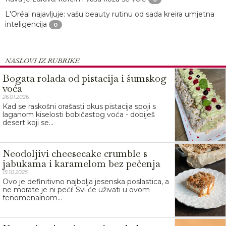
L'Oréal najavljuje: vašu beauty rutinu od sada kreira umjetna
inteligencija
0
NASLOVI IZ RUBRIKE
Bogata rolada od pistacija i šumskog
voća
26.01.2026.
Kad se raskošni orašasti okus pistacija spoji s
laganom kiselosti bobičastog voća - dobiješ
desert koji se...
Neodoljivi cheesecake crumble s
jabukama i karamelom bez pečenja
15.10.2025.
Ovo je definitivno najbolja jesenska poslastica, a
ne morate je ni peći! Svi će uživati u ovom
fenomenalnom...