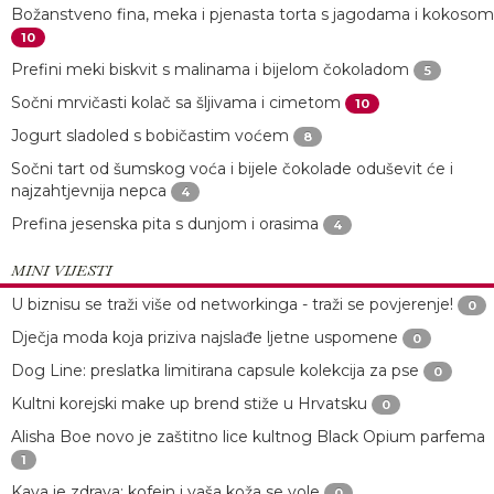
Božanstveno fina, meka i pjenasta torta s jagodama i kokosom
10
Prefini meki biskvit s malinama i bijelom čokoladom
5
Sočni mrvičasti kolač sa šljivama i cimetom
10
Jogurt sladoled s bobičastim voćem
8
Sočni tart od šumskog voća i bijele čokolade oduševit će i
najzahtjevnija nepca
4
Prefina jesenska pita s dunjom i orasima
4
MINI VIJESTI
U biznisu se traži više od networkinga - traži se povjerenje!
0
Dječja moda koja priziva najslađe ljetne uspomene
0
Dog Line: preslatka limitirana capsule kolekcija za pse
0
Kultni korejski make up brend stiže u Hrvatsku
0
Alisha Boe novo je zaštitno lice kultnog Black Opium parfema
1
Kava je zdrava: kofein i vaša koža se vole
0