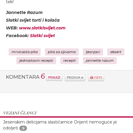
tek!
Jannette Razum
Slatki svijet torti i kolača
WEB:
www.slatkisvijet.com
Facebook:
Slatki svijet
mrvicasta pita
pita sa sljivama
ljesnjaci
desert
jednostavni recepti
recepti
jannette razum
6
KOMENTARA
PRIKAŽI
PRIJAVA
ISPIS
VEZANI ČLANCI
Jesenskim delicijama slastičarnice Orijent nemoguće je
odoljeti
9