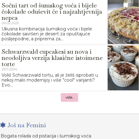
Sočni tart od šumskog voća i bijele
čokolade oduševit će i najzahtjevnija
nepca
04.02.2025.
Ukusna kombinacija šumskog voća i bijele
čokolade savršen je desert za opuštajuće
poslijepodne, a priprema za...
Schwarzwald cupcakesi su nova i
neodoljiva verzija klasične istoimene
torte
29.11.2024.
Voliš Schwarzwald tortu, ali je želiš isprobati u
nekoj malo modernijoj i više "cool" varijanti?
Evo...
više...
Još na Femini
Bogata rolada od pistacija i šumskog voća