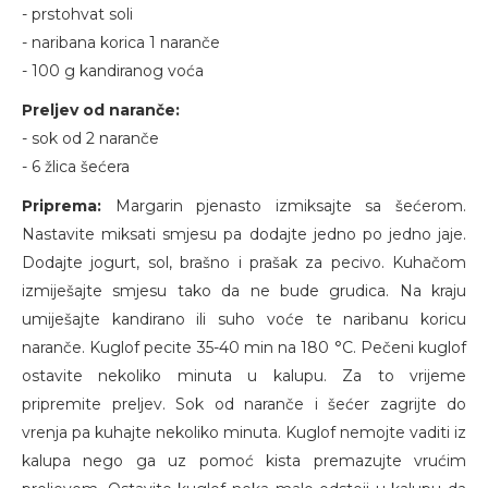
- prstohvat soli
- naribana korica 1 naranče
- 100 g kandiranog voća
Preljev od naranče:
- sok od 2 naranče
- 6 žlica šećera
Priprema:
Margarin pjenasto izmiksajte sa šećerom.
Nastavite miksati smjesu pa dodajte jedno po jedno jaje.
Dodajte jogurt, sol, brašno i prašak za pecivo. Kuhačom
izmiješajte smjesu tako da ne bude grudica. Na kraju
umiješajte kandirano ili suho voće te naribanu koricu
naranče. Kuglof pecite 35-40 min na 180 °C. Pečeni kuglof
ostavite nekoliko minuta u kalupu. Za to vrijeme
pripremite preljev. Sok od naranče i šećer zagrijte do
vrenja pa kuhajte nekoliko minuta. Kuglof nemojte vaditi iz
kalupa nego ga uz pomoć kista premazujte vrućim