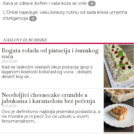
Kava je zdrava: kofein i vaša koža se vole
0
L'Oréal najavljuje: vašu beauty rutinu od sada kreira umjetna
inteligencija
0
NASLOVI IZ RUBRIKE
Bogata rolada od pistacija i šumskog
voća
26.01.2026.
Kad se raskošni orašasti okus pistacija spoji s
laganom kiselosti bobičastog voća - dobiješ
desert koji se...
Neodoljivi cheesecake crumble s
jabukama i karamelom bez pečenja
15.10.2025.
Ovo je definitivno najbolja jesenska poslastica, a
ne morate je ni peći! Svi će uživati u ovom
fenomenalnom...