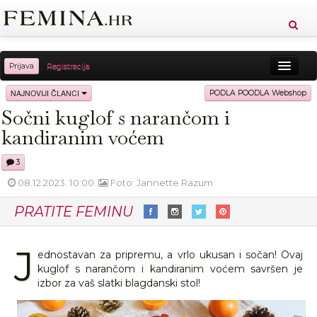
Prijava
Registracija
Sreća
Ljepota
Zdravlje
Vitkost
NAJNOVIJI ČLANCI
PODLA POODLA Webshop
Sočni kuglof s narančom i
Moda
Ljubav
Relax
Putovanja
Recepti
kandiranim voćem
Proizvodi
Knjige
Cool
3
08.12.2023. 10:00
Foto: Jannette Razum
PRATITE FEMINU
J
ednostavan za pripremu, a vrlo ukusan i sočan! Ovaj
kuglof s narančom i kandiranim voćem savršen je
izbor za vaš slatki blagdanski stol!