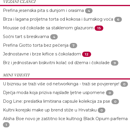
VEZANI ČLANCI
Prefina jesenska pita s dunjom i orasima
4
Brza i lagana proljetna torta od kokosa i šumskog voća
6
Mousse od čokolade sa staklenom glazurom
15
Sočni tart s breskvama
4
Prefina Giotto torta bez pečenja
7
Jednostavne i brze kiflice s čokoladom
12
Brz i jednostavan biskvitni kolač od džema i čokolade
9
MINI VIJESTI
U biznisu se traži više od networkinga - traži se povjerenje!
0
Dječja moda koja priziva najslađe ljetne uspomene
0
Dog Line: preslatka limitirana capsule kolekcija za pse
0
Kultni korejski make up brend stiže u Hrvatsku
0
Alisha Boe novo je zaštitno lice kultnog Black Opium parfema
1