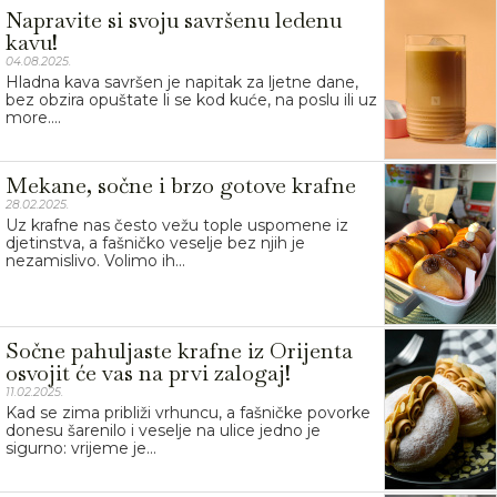
Napravite si svoju savršenu ledenu
kavu!
04.08.2025.
Hladna kava savršen je napitak za ljetne dane,
bez obzira opuštate li se kod kuće, na poslu ili uz
more....
Mekane, sočne i brzo gotove krafne
28.02.2025.
Uz krafne nas često vežu tople uspomene iz
djetinstva, a fašničko veselje bez njih je
nezamislivo. Volimo ih...
Sočne pahuljaste krafne iz Orijenta
osvojit će vas na prvi zalogaj!
11.02.2025.
Kad se zima približi vrhuncu, a fašničke povorke
donesu šarenilo i veselje na ulice jedno je
sigurno: vrijeme je...