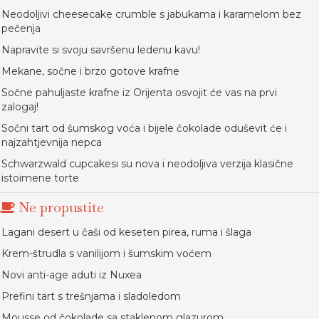
Neodoljivi cheesecake crumble s jabukama i karamelom bez
pečenja
Napravite si svoju savršenu ledenu kavu!
Mekane, sočne i brzo gotove krafne
Sočne pahuljaste krafne iz Orijenta osvojit će vas na prvi
zalogaj!
Sočni tart od šumskog voća i bijele čokolade oduševit će i
najzahtjevnija nepca
Schwarzwald cupcakesi su nova i neodoljiva verzija klasične
istoimene torte
Ne propustite
Lagani desert u čaši od keseten pirea, ruma i šlaga
Krem-štrudla s vanilijom i šumskim voćem
Novi anti-age aduti iz Nuxea
Prefini tart s trešnjama i sladoledom
Mousse od čokolade sa staklenom glazurom