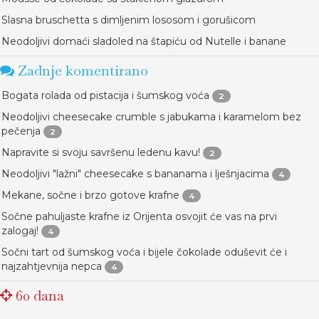
Slasna bruschetta s dimljenim lososom i gorušicom
Neodoljivi domaći sladoled na štapiću od Nutelle i banane
Zadnje komentirano
Bogata rolada od pistacija i šumskog voća
2
Neodoljivi cheesecake crumble s jabukama i karamelom bez
pečenja
2
Napravite si svoju savršenu ledenu kavu!
2
Neodoljivi "lažni" cheesecake s bananama i lješnjacima
4
Mekane, sočne i brzo gotove krafne
4
Sočne pahuljaste krafne iz Orijenta osvojit će vas na prvi
zalogaj!
4
Sočni tart od šumskog voća i bijele čokolade oduševit će i
najzahtjevnija nepca
4
60 dana