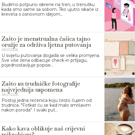
Budimo potpuno iskrene na tren, u trenutku
kada smo same sa sobom. Tko ujutro iskače iz
kreveta s osnovnom idejom...
Zašto je menstrualna čašica tajno
oružje za održiva ljetna putovanja
09.07.2026.
U svijetu putovanja događa se velika promjena.
Sve više žena odbacuje check-in prtljagu,
pojednostavljuje popise...
Zašto su trudničke fotografije
najvrjednija uspomena
08.07.2026.
Postoji jedna rečenica koju često čujem od
trudnica. "Fotkat ću se kad malo smršavim
nakon poroda". I svaki put...
Kako kava oblikuje naš crijevni
mikrobiom?