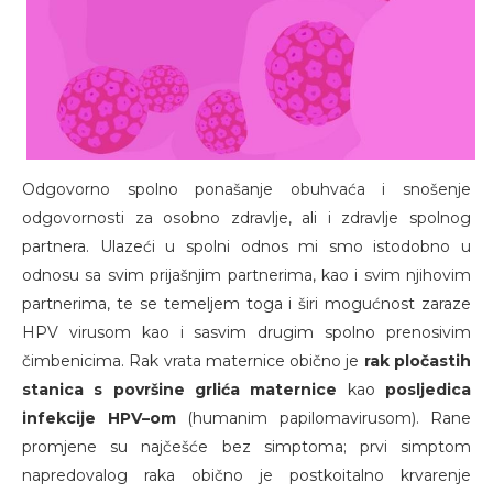
Odgovorno spolno ponašanje obuhvaća i snošenje
odgovornosti za osobno zdravlje, ali i zdravlje spolnog
partnera. Ulazeći u spolni odnos mi smo istodobno u
odnosu sa svim prijašnjim partnerima, kao i svim njihovim
partnerima, te se temeljem toga i širi mogućnost zaraze
HPV virusom kao i sasvim drugim spolno prenosivim
čimbenicima. Rak vrata maternice obično je
rak pločastih
stanica s površine grlića maternice
kao
posljedica
infekcije HPV–om
(humanim papilomavirusom). Rane
promjene su najčešće bez simptoma; prvi simptom
napredovalog raka obično je postkoitalno krvarenje