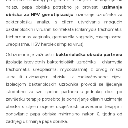
nalazu papa obriska potrebno je provesti
uzimanje
obriska za HPV genotipizaciju
, uzimanje uzročnika za
bakteriološku analizu s ciljem utvrđivanja mogućih
bakterioloških i virusnih koinfekata (chlamydia trachomatis,
trichomonas vaginalis, gardnarella vaginalis, mycoplasma,
ureoplasma, HSV herplex simplex virus).
Od iznimne je važnosti i
bakteriološka obrada partnera
(izolacija istovjetnih bakterioloških uzročnika – chlamydia
trachomatis, ureoplasma, mycoplasma) iz prvog mlaza
urina ili uzimanjem obriska iz mokraćovodne cijevi.
Izolacijom bakterioloških uzročnika provodi se liječenje
istodobno za sve spolne partnera u jednakoj dozi, po
završetku terapije potrebito je ponavljanje ciljanih uzimanja
obriska s ciljem ocjene uspješnosti provedene terapije i
ponavljanje papa obriska minimalno nakon 6. tjedna od
zadnjeg uzimanja papa obriska.