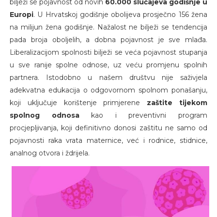
bilježi se pojavnost od novih
60.000 slučajeva godišnje u
Europi
. U Hrvatskoj godišnje obolijeva prosječno 156 žena
na milijun žena godišnje. Nažalost ne bilježi se tendencija
pada broja oboljelih, a dobna pojavnost je sve mlađa.
Liberalizacijom spolnosti bilježi se veća pojavnost stupanja
u sve ranije spolne odnose, uz veću promjenu spolnih
partnera. Istodobno u našem društvu nije saživjela
adekvatna edukacija o odgovornom spolnom ponašanju,
koji uključuje korištenje primjerene
zaštite tijekom
spolnog odnosa
kao i preventivni program
procjepljivanja, koji definitivno donosi zaštitu ne samo od
pojavnosti raka vrata maternice, već i rodnice, stidnice,
analnog otvora i ždrijela.