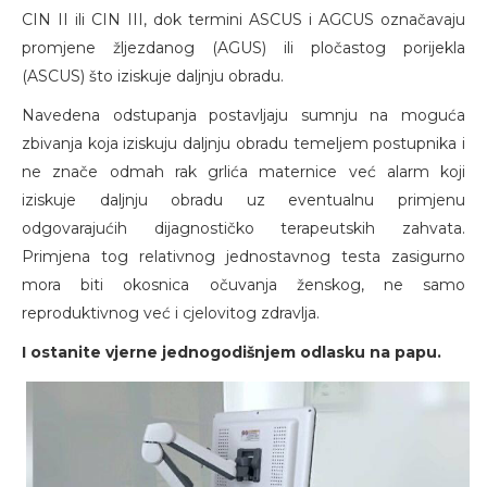
CIN II ili CIN III, dok termini ASCUS i AGCUS označavaju
promjene žljezdanog (AGUS) ili pločastog porijekla
(ASCUS) što iziskuje daljnju obradu.
Navedena odstupanja postavljaju sumnju na moguća
zbivanja koja iziskuju daljnju obradu temeljem postupnika i
ne znače odmah rak grlića maternice već alarm koji
iziskuje daljnju obradu uz eventualnu primjenu
odgovarajućih dijagnostičko terapeutskih zahvata.
Primjena tog relativnog jednostavnog testa zasigurno
mora biti okosnica očuvanja ženskog, ne samo
reproduktivnog već i cjelovitog zdravlja.
I ostanite vjerne jednogodišnjem odlasku na papu.