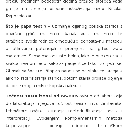
praksu sredinom pedesetih godina prošlog stoljeća kada
ga je na temelju osobnih istraživanja uveo Nicolas
Pappanicolau.
Što je papa test ? –
uzimanje ciljanog obriska stanica s
površine grlića maternice, kanala vrata maternice te
stražnjeg svoda rodnice omogućuje jednostavnu metodu
u otkrivanju potencijalnih promjena na grliću vrata
maternice. Sama metoda nije bolna, lako je primjenljiva u
svakodnevnom radu, kako za pacijentice tako i za liječnike.
Obrisak sa špatule i štapića nanosi se na stakalce, uranja u
alkohol radi fiksiranja stanica, potom stakla prolaze bojenje
da bi se mogla mikroskopski analizirati.
Točnost testa iznosi od 66-80%
ovisno od laboratorija
do laboratorija, njegova točnost ovisi o nizu čimbenika,
tehničkom načinu uzimanja, metodi fiksiranja, analizi i
interpretaciji. Uvođenjem komplementarnih metoda
kolposkopije i biopsije odnosno histološkom