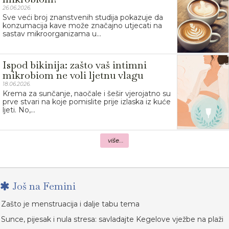
26.06.2026.
Sve veći broj znanstvenih studija pokazuje da
konzumacija kave može značajno utjecati na
sastav mikroorganizama u...
Ispod bikinija: zašto vaš intimni
mikrobiom ne voli ljetnu vlagu
18.06.2026.
Krema za sunčanje, naočale i šešir vjerojatno su
prve stvari na koje pomislite prije izlaska iz kuće
ljeti. No,...
više...
Još na Femini
Zašto je menstruacija i dalje tabu tema
Sunce, pijesak i nula stresa: savladajte Kegelove vježbe na plaži