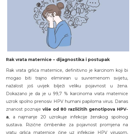
Rak vrata maternice – dijagnostika i postupak
Rak vrata grlića maternice, definitivno je karcinom koji bi
mogao biti trajno eliminiran u suvremenom svijetu,
nažalost još uvijek bilježi veliku pojavnost u žena.
Dokazano je da je u 99,7 % karcinoma vrata maternice
uzrok spolno prenosiv HPV humani papiloma virus. Danas
znanost poznaje
više od 80 različitih genotipova HPV-
a
, a najmanje 20 uzrokuje infekcije ženskog spolnog
sustava. Rizične čimbenike za pojavnost promjena na
vratu grlića maternice čine uz infekcije HPV virusom,