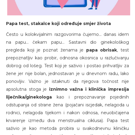
Papa test, stakalce koji određuje smjer života
Često u kolokvijalnim razgovorima čujemo... danas idem
na papu... čekam papu... Sastavni dio ginekološkog
pregleda koji je poznat ženama je
papa obrisak
, test
prepoznatljiv kao probir, odnosna okosnica u razlučivanju
dobrog od lošeg. Test koji je saživio i postao prihvatljiv za
žene jer nije bolan, jednostavan je u dnevnom radu, lako
ponovljiv. Važno je istaknuti da njegova točnost nije
apsolutna stoga je
iznimno važna i klinička impresija
liječnika/ginekologa
kao i prepoznavanje pojedinih
odstupanja od strane žena (pojačani iscjedak, nelagoda u
rodnici, nelagoda tijekom i nakon odnosa, neuobičajena
krvarenje između dva menstrualna ciklusa). Papa test
saživio je kao metoda probira u svakodnevnu kliničku