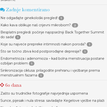
Zadnje komentirano
Ne odgađajte ginekološki pregled!
1
Kako kava oblikuje naš crijevni mikrobiom?
2
Besplatni pregledi: počinje najopsežniji Back Together Summit
do sada!
1
Koje su najveće prepreke intimnosti nakon poroda?
1
Što se točno zbiva kod postporođajne depresije?
1
Endometrioza i adenomioza – kad bolna menstruacija postane
ozbiljan problem
1
Sinkronizacija ciklusa: prilagodite prehranu i vježbanje prema
menstrualnim fazama
1
60 dana
Zašto su trudničke fotografije najvrjednija uspomena
Sunce, pijesak i nula stresa: savladajte Kegelove vježbe na plaži