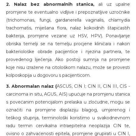
2. Nalaz bez abnormalnih stanica,
ali uz upalne
promjene te eventualno vidljive i prepoznatljive uzročnike
(trichomonas, fungi, gardanerella vaginalis, chlamydia
trachomatis, miješana flora, nalaz kokoidnih štapićastih
bakterija, promjene vezane uz HSV, HPV). Ponavljanje
obriska temelji se na temelju procjene kliničara i nakon
bakteriološke obrade pacijentice i njezina partnera, te
provedenog liječenja. Ako postoji sumnja na promjene
koje nisu izražene na citološkom nalazu, može se provesti
kolposkopija u dogovoru s pacijenticom.
3. Abnormalan nalaz (
ASCUS, CIN I; CIN II, CIN III, CIS -
carcinoma in situ, AGUS, AIS) upućuje na promjenu stanica
s povećanim potencijalom prelaska u zloćudne, mogu se
označiti na promjene displaziju blagog, umjerenog i
teškog stupnja, terminološki koristimo u svakodnevnom
radu termin cervikalna intraepitelna neoplazija CIN te,
ovisno o zahvaćenosti epitela, promjene grupirati u CIN I,