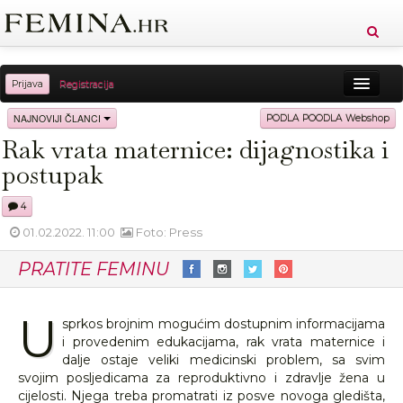
Prijava
Registracija
Sreća
Ljepota
Zdravlje
Vitkost
NAJNOVIJI ČLANCI
PODLA POODLA Webshop
Rak vrata maternice: dijagnostika i
Moda
Ljubav
Relax
Putovanja
Recepti
postupak
Proizvodi
Knjige
Cool
4
01.02.2022. 11:00
Foto: Press
PRATITE FEMINU
U
sprkos brojnim mogućim dostupnim informacijama
i provedenim edukacijama, rak vrata maternice i
dalje ostaje veliki medicinski problem, sa svim
svojim posljedicama za reproduktivno i zdravlje žena u
cijelosti. Njega treba promatrati iz posve novoga gledišta,