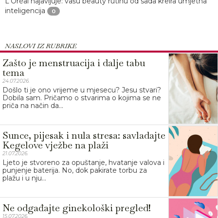
L'Oréal najavljuje: vašu beauty rutinu od sada kreira umjetna
inteligencija
0
NASLOVI IZ RUBRIKE
Zašto je menstruacija i dalje tabu
tema
24.07.2026.
Došlo ti je ono vrijeme u mjesecu? Jesu stvari?
Dobila sam. Pričamo o stvarima o kojima se ne
priča na način da...
Sunce, pijesak i nula stresa: savladajte
Kegelove vježbe na plaži
21.07.2026.
Ljeto je stvoreno za opuštanje, hvatanje valova i
punjenje baterija. No, dok pakirate torbu za
plažu i u nju...
Ne odgađajte ginekološki pregled!
15.07.2026.