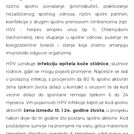
rizično spolno ponašanje (promiskuitet, prakticiranje
nezaštićenog spolnog odnosa, rizični spolni partneri,
koinfekcije s drugim spolno prenosivim čimbenicima (npr.
HSV - herpes simplex virus tip II, Chlamydiom
trachomatis), rano stupanje u spolne odnose, pušenje te
koegzistentne bolesti i stanja koja znatno smanjuju
imunološki odgovor organizma.
HPV uzrokuje
infekciju epitela kože stidnice
, sluznice
rodnice, gdje se mogu pojaviti promjene. Najčešće se radi
o prolaznoj infekciji, s procjenom da 80 % spolno aktivnih
žena tijekom života dolazi u kontakt s virusom te da kod
većine dolazi do spontane remisije tijekom 6 do 24
mjeseca. Vrh pojavnosti HPV infekcije bilježi se kod spolno
aktivnih
žena između 15. i 24. godine života
, u prosjeku
nakon dvije do tri godine što postanu spolno aktivne. Kod
postavljene sumnje na promjene na vratu grlića maternice
temeljem kliničkog pregleda ili temeljem odstupanja na