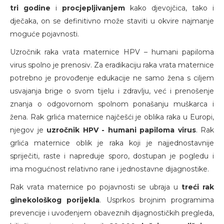
tri godine
i
procjepljivanjem
kako djevojčica, tako i
dječaka, on se definitivno može staviti u okvire najmanje
moguće pojavnosti.
Uzročnik raka vrata maternice HPV – humani papiloma
virus spolno je prenosiv. Za eradikaciju raka vrata maternice
potrebno je provođenje edukacije ne samo žena s ciljem
usvajanja brige o svom tijelu i zdravlju, već i prenošenje
znanja o odgovornom spolnom ponašanju muškarca i
žena. Rak grlića maternice najčešći je oblika raka u Europi,
njegov je
uzročnik HPV - humani papiloma virus
. Rak
grlića maternice oblik je raka koji je najjednostavnije
spriječiti, raste i napreduje sporo, dostupan je pogledu i
ima mogućnost relativno rane i jednostavne dijagnostike.
Rak vrata maternice po pojavnosti se ubraja u
treći rak
ginekološkog porijekla
. Usprkos brojnim programima
prevencije i uvođenjem obaveznih dijagnostičkih pregleda,