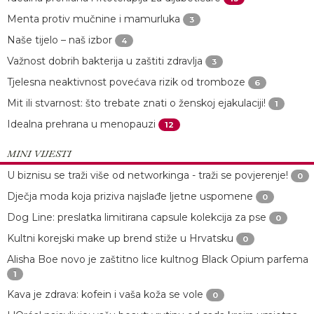
Menta protiv mučnine i mamurluka
3
Naše tijelo – naš izbor
4
Važnost dobrih bakterija u zaštiti zdravlja
3
Tjelesna neaktivnost povećava rizik od tromboze
6
Mit ili stvarnost: što trebate znati o ženskoj ejakulaciji!
1
Idealna prehrana u menopauzi
12
MINI VIJESTI
U biznisu se traži više od networkinga - traži se povjerenje!
0
Dječja moda koja priziva najslađe ljetne uspomene
0
Dog Line: preslatka limitirana capsule kolekcija za pse
0
Kultni korejski make up brend stiže u Hrvatsku
0
Alisha Boe novo je zaštitno lice kultnog Black Opium parfema
1
Kava je zdrava: kofein i vaša koža se vole
0