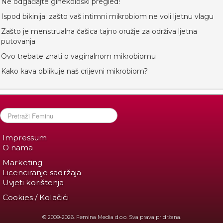
Ne odgađajte ginekološki pregled!
Ispod bikinija: zašto vaš intimni mikrobiom ne voli ljetnu vlagu
Zašto je menstrualna čašica tajno oružje za održiva ljetna
putovanja
Ovo trebate znati o vaginalnom mikrobiomu
Kako kava oblikuje naš crijevni mikrobiom?
Impressum
O nama
Marketing
Licenciranje sadržaja
Uvjeti korištenja
Cookies / Kolačići
© 2009-2026. Femina Media d.o.o. Sva prava pridržana.