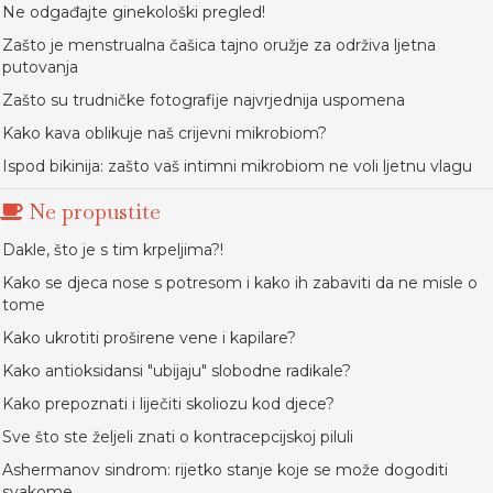
Ne odgađajte ginekološki pregled!
Zašto je menstrualna čašica tajno oružje za održiva ljetna
putovanja
Zašto su trudničke fotografije najvrjednija uspomena
Kako kava oblikuje naš crijevni mikrobiom?
Ispod bikinija: zašto vaš intimni mikrobiom ne voli ljetnu vlagu
Ne propustite
Dakle, što je s tim krpeljima?!
Kako se djeca nose s potresom i kako ih zabaviti da ne misle o
tome
Kako ukrotiti proširene vene i kapilare?
Kako antioksidansi "ubijaju" slobodne radikale?
Kako prepoznati i liječiti skoliozu kod djece?
Sve što ste željeli znati o kontracepcijskoj piluli
Ashermanov sindrom: rijetko stanje koje se može dogoditi
svakome