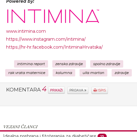
Powered by:
www.intimina.com
https://www.instagram.com/intimina/
https://hr-hr.facebook.com/IntiminaHrvatska/
intimina report
zensko zdravlje
spolno zdravlje
rak vrata maternice
kolumna
ulla marton
zdravlje
4
KOMENTARA
PRIKAŽI
PRIJAVA
ISPIS
VEZANI ČLANCI
Idealna prehrana i fitoterapija za dijabetičare
15