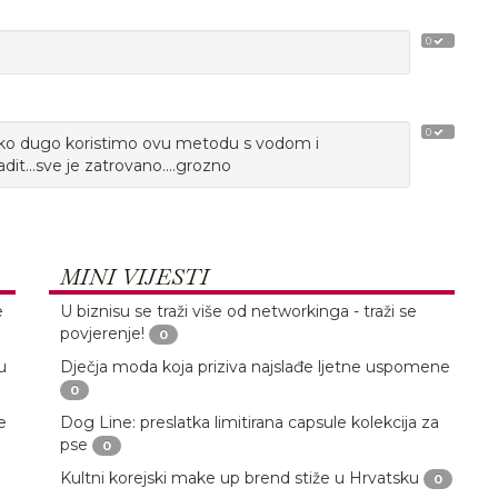
0
0
ako dugo koristimo ovu metodu s vodom i
it...sve je zatrovano....grozno
MINI VIJESTI
e
U biznisu se traži više od networkinga - traži se
povjerenje!
0
u
Dječja moda koja priziva najslađe ljetne uspomene
0
e
Dog Line: preslatka limitirana capsule kolekcija za
pse
0
Kultni korejski make up brend stiže u Hrvatsku
0