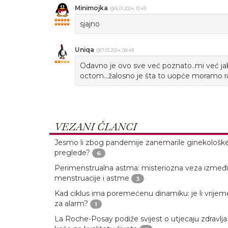
Minimojka
@16.01.2024. 13:49
sjajno
Uniqa
@17.01.2024. 08:49
Odavno je ovo sve već poznato..mi već j
octom...žalosno je šta to uopće moramo rad
VEZANI ČLANCI
Jesmo li zbog pandemije zanemarile ginekološk
preglede?
6
Perimenstrualna astma: misteriozna veza izmeđ
menstruacije i astme
3
Kad ciklus ima poremećenu dinamiku: je li vrijem
za alarm?
1
La Roche-Posay podiže svijest o utjecaju zdravlja