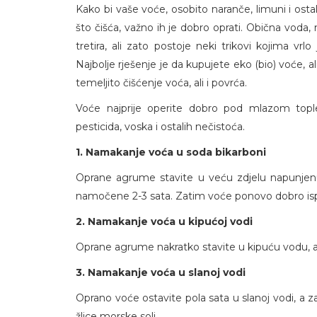
Kako bi vaše voće, osobito naranče, limuni i ostal
što čišća, važno ih je dobro oprati. Obična voda,
tretira, ali zato postoje neki trikovi kojima vr
Najbolje rješenje je da kupujete eko (bio) voće,
temeljito čišćenje voća, ali i povrća.
Voće najprije operite dobro pod mlazom topl
pesticida, voska i ostalih nečistoća.
1. Namakanje voća u soda bikarboni
Oprane agrume stavite u veću zdjelu napunjenu
namočene 2-3 sata. Zatim voće ponovo dobro is
2. Namakanje voća u kipućoj vodi
Oprane agrume nakratko stavite u kipuću vodu, 
3. Namakanje voća u slanoj vodi
Oprano voće ostavite pola sata u slanoj vodi, a za
žlice morske soli.