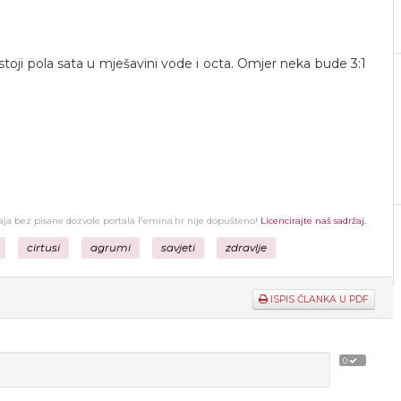
stoji pola sata u mješavini vode i octa. Omjer neka bude 3:1
žaja bez pisane dozvole portala Femina.hr nije dopušteno!
Licencirajte naš sadržaj.
cirtusi
agrumi
savjeti
zdravlje
ISPIS ČLANKA U PDF
0