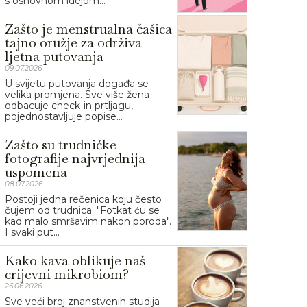
s osnovnom idejom...
Zašto je menstrualna čašica
tajno oružje za održiva
ljetna putovanja
09.07.2026.
U svijetu putovanja događa se
velika promjena. Sve više žena
odbacuje check-in prtljagu,
pojednostavljuje popise...
Zašto su trudničke
fotografije najvrjednija
uspomena
08.07.2026.
Postoji jedna rečenica koju često
čujem od trudnica. "Fotkat ću se
kad malo smršavim nakon poroda".
I svaki put...
Kako kava oblikuje naš
crijevni mikrobiom?
26.06.2026.
Sve veći broj znanstvenih studija