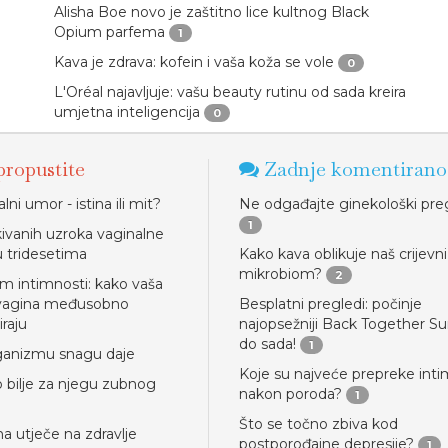
Alisha Boe novo je zaštitno lice kultnog Black
Opium parfema
1
Kava je zdrava: kofein i vaša koža se vole
0
L'Oréal najavljuje: vašu beauty rutinu od sada kreira
umjetna inteligencija
0
ropustite
Zadnje komentirano
ni umor - istina ili mit?
Ne odgađajte ginekološki pre
1
ivanih uzroka vaginalne
 tridesetima
Kako kava oblikuje naš crijevni
mikrobiom?
2
m intimnosti: kako vaša
i vagina međusobno
Besplatni pregledi: počinje
raju
najopsežniji Back Together 
do sada!
1
rganizmu snagu daje
Koje su najveće prepreke inti
o bilje za njegu zubnog
nakon poroda?
1
Što se točno zbiva kod
a utječe na zdravlje
postporođajne depresije?
1