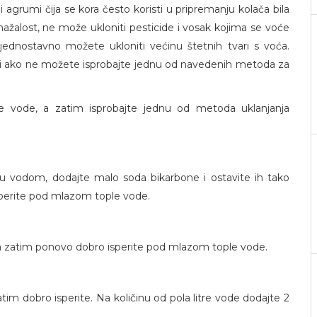
i agrumi čija se kora često koristi u pripremanju kolača bila
 nažalost, ne može ukloniti pesticide i vosak kojima se voće
lo jednostavno možete ukloniti većinu štetnih tvari s voća.
 ali ako ne možete isprobajte jednu od navedenih metoda za
e vode, a zatim isprobajte jednu od metoda uklanjanja
 vodom, dodajte malo soda bikarbone i ostavite ih tako
perite pod mlazom tople vode.
a zatim ponovo dobro isperite pod mlazom tople vode.
tim dobro isperite. Na količinu od pola litre vode dodajte 2