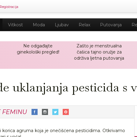
Registracija
Vitkost
Moda
Ljubav
Relax
Putovanja
Re
Ne odgađajte
Zašto je menstrualna
ginekološki pregled!
čašica tajno oružje za
održiva ljetna putovanja
e uklanjanja pesticida s 
E FEMINU
sti korica agruma koja je onečišćena pesticidima. Otkrivamo
ari s voća!