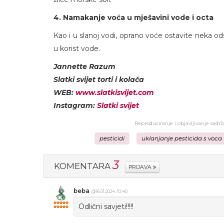
4. Namakanje voća u mješavini vode i octa
Kao i u slanoj vodi, oprano voće ostavite neka od
u korist vode.
Jannette Razum
Slatki svijet torti i kolača
WEB:
www.slatkisvijet.com
Instagram:
Slatki svijet
Reproduciranje i objavljivanje sadr
pesticidi
uklanjanje pesticida s voca
3
KOMENTARA
PRIJAVA
beba
@16.01.2024. 10:40
Odlični savjeti!!!!!