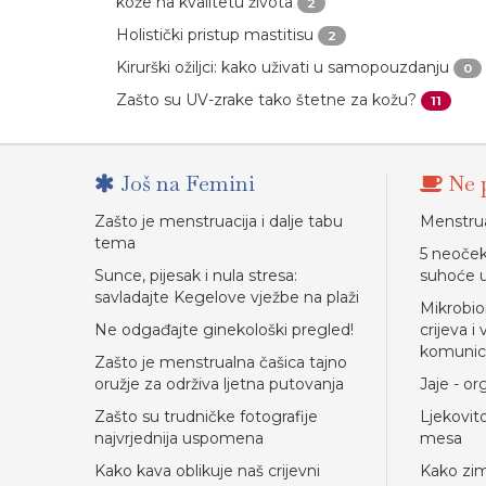
kože na kvalitetu života
2
Holistički pristup mastitisu
2
Kirurški ožiljci: kako uživati u samopouzdanju
0
Zašto su UV-zrake tako štetne za kožu?
11
Još na Femini
Ne p
Zašto je menstruacija i dalje tabu
Menstrual
tema
5 neoček
Sunce, pijesak i nula stresa:
suhoće u
savladajte Kegelove vježbe na plaži
Mikrobio
Ne odgađajte ginekološki pregled!
crijeva 
komunici
Zašto je menstrualna čašica tajno
oružje za održiva ljetna putovanja
Jaje - o
Zašto su trudničke fotografije
Ljekovit
najvrjednija uspomena
mesa
Kako kava oblikuje naš crijevni
Kako zim