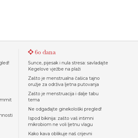
60 dana
gled!
Sunce, pijesak i nula stresa: savladajte
Kegelove vježbe na plaži
Zašto je menstrualna čašica tajno
oružje za održiva ljetna putovanja
Zašto je menstruacija i dalje tabu
Summit
tema
Ne odgađajte ginekološki pregled!
mnosti
Ispod bikinija: zašto vaš intimni
mikrobiom ne voli ljetnu vlagu
Kako kava oblikuje naš crijevni