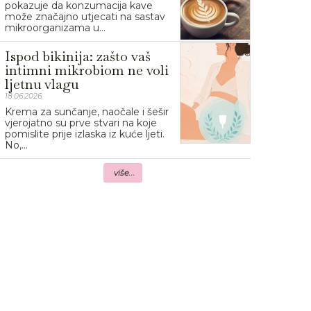
pokazuje da konzumacija kave
može značajno utjecati na sastav
mikroorganizama u...
Ispod bikinija: zašto vaš
intimni mikrobiom ne voli
ljetnu vlagu
18.06.2026.
Krema za sunčanje, naočale i šešir
vjerojatno su prve stvari na koje
pomislite prije izlaska iz kuće ljeti.
No,...
više...