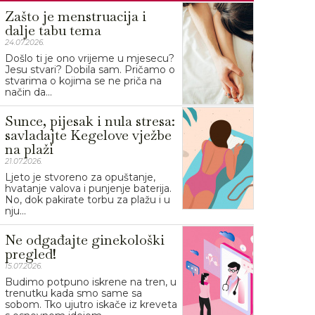
Zašto je menstruacija i
dalje tabu tema
24.07.2026.
Došlo ti je ono vrijeme u mjesecu?
Jesu stvari? Dobila sam. Pričamo o
stvarima o kojima se ne priča na
način da...
Sunce, pijesak i nula stresa:
savladajte Kegelove vježbe
na plaži
21.07.2026.
Ljeto je stvoreno za opuštanje,
hvatanje valova i punjenje baterija.
No, dok pakirate torbu za plažu i u
nju...
Ne odgađajte ginekološki
pregled!
15.07.2026.
Budimo potpuno iskrene na tren, u
trenutku kada smo same sa
sobom. Tko ujutro iskače iz kreveta