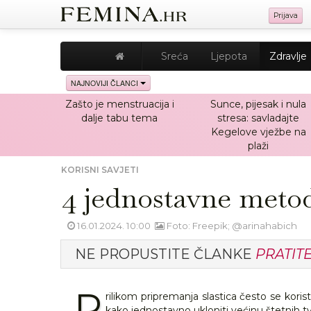
Prijava
Sreća
Ljepota
Zdravlje
NAJNOVIJI ČLANCI
Zašto je menstruacija i
Sunce, pijesak i nula
dalje tabu tema
stresa: savladajte
Kegelove vježbe na
plaži
KORISNI SAVJETI
4 jednostavne metod
16.01.2024. 10:00
Foto: Freepik; @arinahabich
NE PROPUSTITE ČLANKE
PRATIT
P
rilikom pripremanja slastica često se kori
kako jednostavno ukloniti većinu štetnih tv