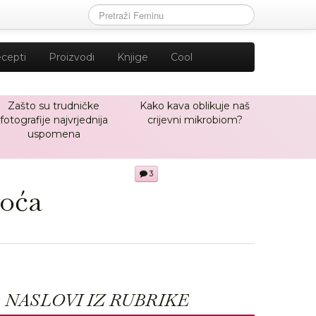
cepti
Proizvodi
Knjige
Cool
Zašto su trudničke
Kako kava oblikuje naš
fotografije najvrjednija
crijevni mikrobiom?
uspomena
3
voća
NASLOVI IZ RUBRIKE